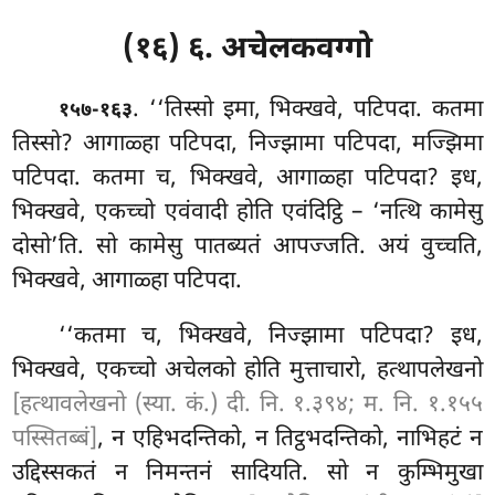
(१६) ६. अचेलकवग्गो
. ‘‘तिस्सो
इमा, भिक्खवे, पटिपदा. कतमा
१५७-१६३
तिस्सो? आगाळ्हा पटिपदा, निज्झामा पटिपदा, मज्झिमा
पटिपदा. कतमा च, भिक्खवे, आगाळ्हा पटिपदा? इध,
भिक्खवे, एकच्चो एवंवादी होति एवंदिट्ठि – ‘नत्थि कामेसु
दोसो’ति. सो कामेसु पातब्यतं आपज्जति. अयं वुच्चति,
भिक्खवे, आगाळ्हा पटिपदा.
‘‘कतमा च, भिक्खवे, निज्झामा पटिपदा? इध,
भिक्खवे, एकच्चो अचेलको होति मुत्ताचारो, हत्थापलेखनो
[हत्थावलेखनो (स्या. कं.) दी. नि. १.३९४; म. नि. १.१५५
पस्सितब्बं]
, न एहिभदन्तिको, न तिट्ठभदन्तिको, नाभिहटं न
उद्दिस्सकतं न निमन्तनं सादियति. सो न कुम्भिमुखा