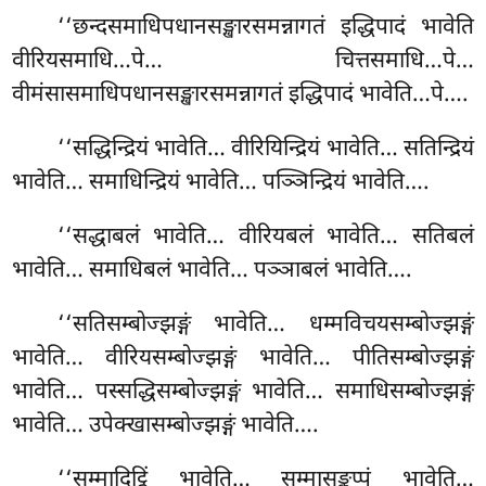
‘‘छन्दसमाधिपधानसङ्खारसमन्नागतं
इद्धिपादं भावेति
वीरियसमाधि…पे… चित्तसमाधि…पे…
वीमंसासमाधिपधानसङ्खारसमन्नागतं इद्धिपादं भावेति…पे….
‘‘सद्धिन्द्रियं भावेति… वीरियिन्द्रियं भावेति… सतिन्द्रियं
भावेति… समाधिन्द्रियं भावेति… पञ्ञिन्द्रियं भावेति….
‘‘सद्धाबलं
भावेति… वीरियबलं भावेति… सतिबलं
भावेति… समाधिबलं भावेति… पञ्ञाबलं भावेति….
‘‘सतिसम्बोज्झङ्गं भावेति… धम्मविचयसम्बोज्झङ्गं
भावेति… वीरियसम्बोज्झङ्गं भावेति… पीतिसम्बोज्झङ्गं
भावेति… पस्सद्धिसम्बोज्झङ्गं भावेति… समाधिसम्बोज्झङ्गं
भावेति… उपेक्खासम्बोज्झङ्गं भावेति….
‘‘सम्मादिट्ठिं भावेति… सम्मासङ्कप्पं भावेति…