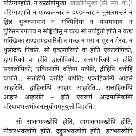
पटिग्गण्हाति, न कळोपिमुखा
[खळोपिमुखा (सी. स्या. कं.)]
पटिग्गण्हाति न एळकमन्तरं न दण्डमन्तरं न मुसलमन्तरं न
द्विन्नं भुञ्जमानानं न गब्भिनिया न पायमानाय न
पुरिसन्तरगताय न सङ्कित्तीसु न यत्थ सा उपट्ठितो होति न यत्थ
मक्खिका सण्डसण्डचारिनी न मच्छं न मंसं न सुरं न मेरयं, न
थुसोदकं पिवति. सो एकागारिको वा होति एकालोपिको,
द्वागारिको वा होति द्वालोपिको… सत्तागारिको वा होति
सत्तालोपिको; एकिस्सापि दत्तिया यापेति, द्वीहिपि दत्तीहि
यापेति… सत्तहिपि दत्तीहि यापेति; एकाहिकम्पि आहारं
आहारेति, द्वाहिकम्पि आहारं आहारेति… सत्ताहिकम्पि
आहारं आहारेति – इति एवरूपं अद्धमासिकम्पि
परियायभत्तभोजनानुयोगमनुयुत्तो विहरति.
सो साकभक्खोपि होति, सामाकभक्खोपि होति,
नीवारभक्खोपि होति, दद्दुलभक्खोपि होति, हटभक्खोपि