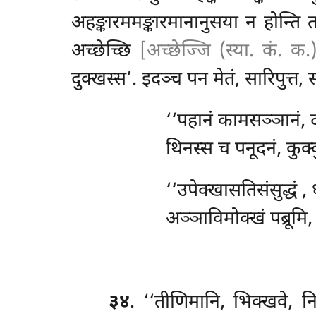
अहङ्कारममङ्कारमानानुसया न होन्ति तञ
अच्छेच्छि
[अच्छेज्जि (स्या. कं. क.
दुक्खस्स’. इदञ्च पन मेतं, सारिपुत्त,
‘‘पहानं कामसञ्ञानं, 
थिनस्स च पनूदनं, कुक्क
‘‘उपेक्खासतिसंसुद्धं
, 
अञ्ञाविमोक्खं पब्रूम
३४
. ‘‘तीणिमानि, भिक्खवे, 