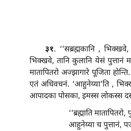
३१
. ‘‘सब्रह्मकानि
, भिक्खवे,
भिक्खवे, तानि कुलानि येसं पुत्तानं 
मातापितरो अज्झागारे पूजिता होन्ति. 
एतं अधिवचनं. ‘आहुनेय्या’ति
, भिक्
आपादका पोसका, इमस्स लोकस्स दस्स
‘‘ब्रह्माति मातापितरो, प
आहुनेय्या च पुत्तानं,