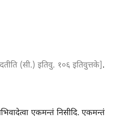
ोदतीति (सी.) इतिवु. १०६ इतिवुत्तके]
.
भिवादेत्वा
एकमन्तं निसीदि. एकमन्तं