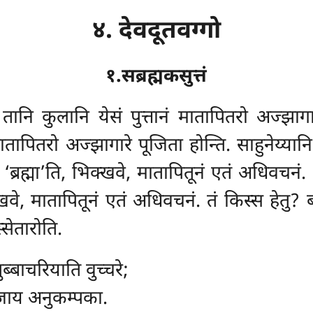
४. देवदूतवग्गो
१.सब्रह्मकसुत्तं
 तानि कुलानि येसं पुत्तानं मातापितरो अज्झागा
मातापितरो अज्झागारे पूजिता होन्ति. साहुनेय्यान
‘ब्रह्मा’ति, भिक्खवे, मातापितूनं एतं अधिवचनं. 
खवे, मातापितूनं एतं अधिवचनं. तं किस्स हेतु? ब
ेतारोति.
ुब्बाचरियाति वुच्चरे;
 पजाय अनुकम्पका.