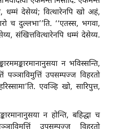
अभिवादेत्वा एकमन्तं निसीदि. एकमन्तं
धम्मं देसेय्यं; वित्थारेनपि खो अहं,
्ञातारो च दुल्लभा’’ति. ‘‘एतस्स, भगवा,
्य, संखित्तवित्थारेनपि धम्मं देसेय्य.
्कारममङ्कारमानानुसया न भविस्सन्ति,
ं पञ्ञाविमुत्तिं
उपसम्पज्ज विहरतो
हरिस्सामा’ति. एवञ्हि खो, सारिपुत्त,
्कारमानानुसया न होन्ति, बहिद्धा च
पञ्ञाविमुत्तिं उपसम्पज्ज
विहरतो