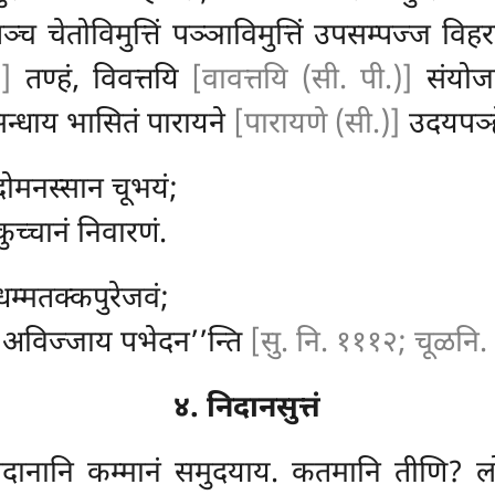
्च चेतोविमुत्तिं पञ्ञाविमुत्तिं उपसम्पज्ज विहर
)]
तण्हं, विवत्तयि
[वावत्तयि (सी. पी.)]
संयोजन
 सन्धाय भासितं पारायने
[पारायणे (सी.)]
उदयपञ्ह
दोमनस्सान चूभयं;
ुच्चानं निवारणं.
धम्मतक्कपुरेजवं;
ि, अविज्जाय पभेदन’’न्ति
[सु. नि. १११२; चूळनि
४. निदानसुत्तं
निदानानि कम्मानं समुदयाय. कतमानि तीणि? ल