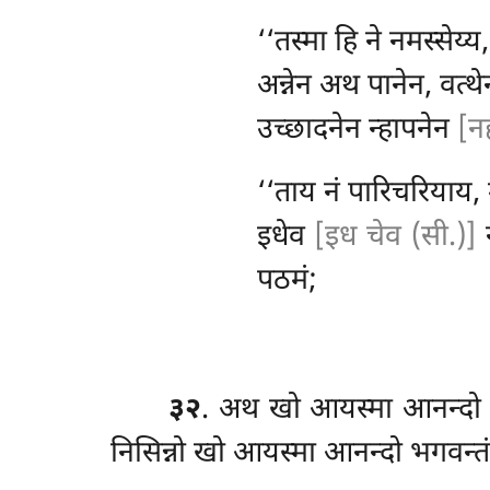
‘‘तस्मा हि ने नमस्सेय्
अन्नेन अथ पानेन, वत्थ
उच्छादनेन न्हापनेन
[न
‘‘ताय नं पारिचरियाय, 
इधेव
[इध चेव (सी.)]
न
पठमं;
३२
. अथ खो आयस्मा आनन्दो ये
निसिन्नो खो आयस्मा आनन्दो भगवन्