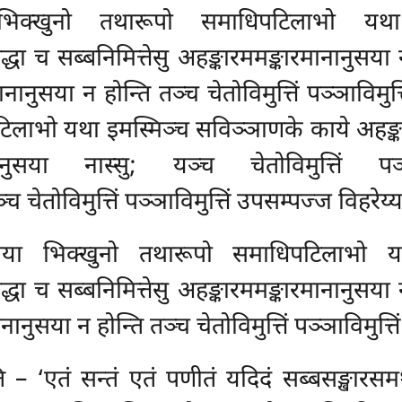
भिक्खुनो तथारूपो समाधिपटिलाभो यथा
धा च सब्बनिमित्तेसु अहङ्कारममङ्कारमानानुसया नास
नुसया न होन्ति तञ्च चेतोविमुत्तिं पञ्ञाविमुत्
लाभो यथा इमस्मिञ्च सविञ्ञाणके काये अहङ्कारम
मानानुसया नास्सु; यञ्च चेतोविमुत्तिं प
 चेतोविमुत्तिं पञ्ञाविमुत्तिं उपसम्पज्ज विहरेय्य
िया भिक्खुनो तथारूपो समाधिपटिलाभो य
द्धा च सब्बनिमित्तेसु अहङ्कारममङ्कारमानानुसया
नुसया न होन्ति तञ्च चेतोविमुत्तिं पञ्ञाविमुत्ति
ि – ‘एतं सन्तं एतं पणीतं यदिदं सब्बसङ्खारसम