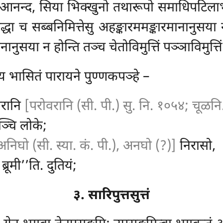
खो, आनन्द, सिया भिक्खुनो तथारूपो समाधिपटिल
धा च सब्बनिमित्तेसु अहङ्कारममङ्कारमानानुसया नास
ुसया न होन्ति तञ्च चेतोविमुत्तिं पञ्ञाविमुत्ति
य भासितं पारायने पुण्णकपञ्हे –
परानि
[परोवरानि (सी. पी.) सु. नि. १०५४; चूळन
ञ्चि लोके;
अनिघो (सी. स्या. कं. पी.), अनघो (?)]
निरासो,
रूमी’’ति. दुतियं;
३. सारिपुत्तसुत्तं