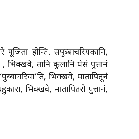
रे पूजिता होन्ति. सपुब्बाचरियकानि,
ि
, भिक्खवे, तानि कुलानि येसं पुत्तानं
‘पुब्बाचरिया’ति, भिक्खवे, मातापितूनं
हुकारा, भिक्खवे, मातापितरो पुत्तानं,