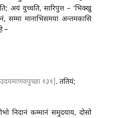
ति; अयं वुच्चति, सारिपुत्त – ‘भिक्खु
ं, सम्मा मानाभिसमया अन्तमकासि
े –
. उदयमाणवपुच्छा १३१]
. ततियं;
ोभो निदानं कम्मानं समुदयाय, दोसो