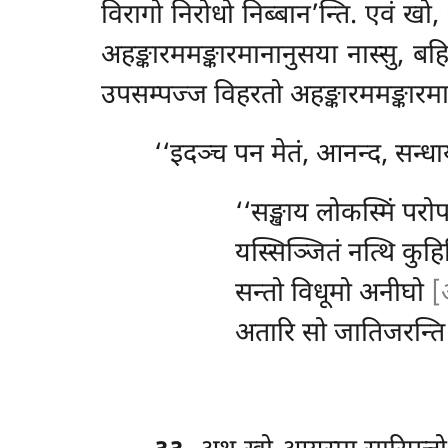
विरागो निरोधो निब्बान’न्ति. एवं 
अहङ्कारममङ्कारमानानुसया नास्सु, बहिद्
उपसम्पज्ज विहरतो अहङ्कारममङ्कारमानान
‘‘इदञ्च पन मेतं, आनन्द, सन्धा
‘‘सङ्खाय लोकस्मिं परो
यस्सिञ्जितं नत्थि कुहि
सन्तो
विधूमो अनीघो
[
अतारि सो जातिजरन्ति ब्