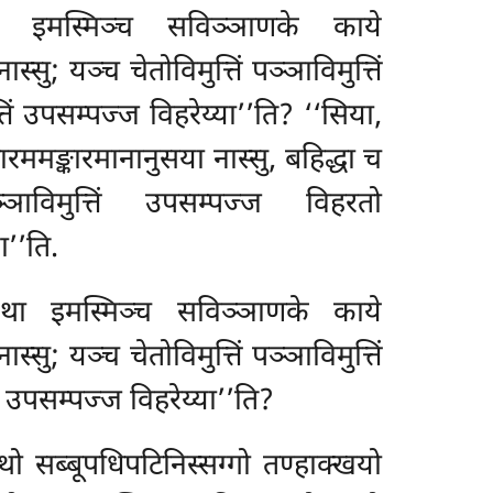
 इमस्मिञ्च सविञ्ञाणके काये
्सु; यञ्च चेतोविमुत्तिं पञ्ञाविमुत्तिं
तिं उपसम्पज्ज विहरेय्या’’ति? ‘‘सिया,
मङ्कारमानानुसया नास्सु, बहिद्धा च
ञ्ञाविमुत्तिं उपसम्पज्ज विहरतो
ा’’ति.
था इमस्मिञ्च सविञ्ञाणके काये
नास्सु; यञ्च चेतोविमुत्तिं पञ्ञाविमुत्तिं
ं उपसम्पज्ज विहरेय्या’’ति?
थो सब्बूपधिपटिनिस्सग्गो तण्हाक्खयो