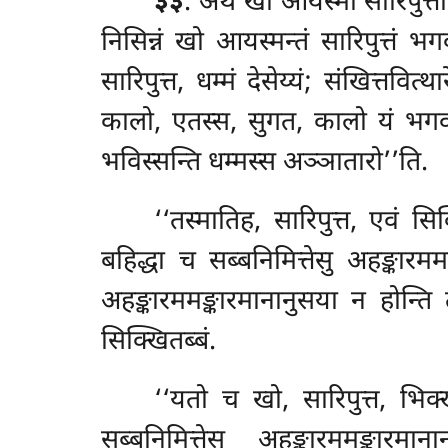
३३
. अथ खो आयस्मा सारिपुत्तो
निसिन्नं खो आयस्मन्तं सारिपुत्तं भ
सारिपुत्त, धम्मं देसेय्यं; संखित्तवि
कालो, एतस्स, सुगत, कालो यं भगवा संखि
भविस्सन्ति धम्मस्स अञ्ञातारो’’ति.
‘‘तस्मातिह, सारिपुत्त, एवं स
बहिद्धा च सब्बनिमित्तेसु अहङ्कारमम
अहङ्कारममङ्कारमानानुसया न होन्ति त
सिक्खितब्बं.
‘‘यतो च खो, सारिपुत्त, भिक
सब्बनिमित्तेसु अहङ्कारममङ्कार