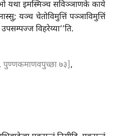
ाभो यथा इमस्मिञ्च सविञ्ञाणके काये
्सु; यञ्च चेतोविमुत्तिं पञ्ञाविमुत्तिं
ं उपसम्पज्ज विहरेय्या’’ति.
ि. पुण्णकमाणवपुच्छा ७३]
,