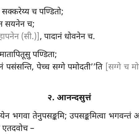
य, सक्करेय्य च पण्डितो;
ेन सयनेन च;
हापनेन (सी.)]
, पादानं धोवनेन च.
मातापितूसु पण्डिता;
ं पसंसन्ति, पेच्च सग्गे पमोदती’’ति
[सग्गे च म
२. आनन्दसुत्तं
न भगवा तेनुपसङ्कमि; उपसङ्कमित्वा भगवन्तं अ
तं एतदवोच –