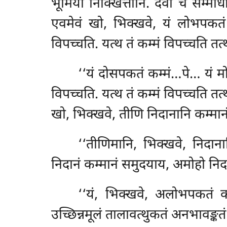
भूमिया निक्खित्तानि. देवो च सम्माधारं
एवमेवं खो, भिक्खवे, यं लोभपकतं 
विपच्चति. यत्थ तं कम्मं विपच्चति तत्
‘‘यं
दोसपकतं कम्मं…पे… यं मोह
विपच्चति. यत्थ तं कम्मं विपच्चति तत्
खो, भिक्खवे, तीणि निदानानि कम्मान
‘‘तीणिमानि, भिक्खवे, निदा
निदानं कम्मानं समुदयाय, अमोहो निद
‘‘यं, भिक्खवे, अलोभपकतं क
उच्छिन्नमूलं तालावत्थुकतं अनभावङ्कत