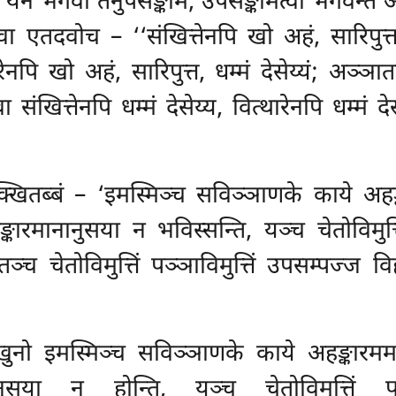
 येन भगवा तेनुपसङ्कमि; उपसङ्कमित्वा भगवन्तं 
गवा एतदवोच – ‘‘संखित्तेनपि खो अहं, सारिपुत्त, 
त्थारेनपि खो अहं, सारिपुत्त, धम्मं देसेय्यं; अञ
त्तेनपि धम्मं देसेय्य, वित्थारेनपि धम्मं देसेय
िक्खितब्बं – ‘इमस्मिञ्च सविञ्ञाणके काये अहङ
ङ्कारमानानुसया न भविस्सन्ति, यञ्च चेतोविमुत्ति
ञ्च चेतोविमुत्तिं पञ्ञाविमुत्तिं उपसम्पज्ज वि
्खुनो इमस्मिञ्च सविञ्ञाणके
काये अहङ्कारममङ
मानानुसया न होन्ति, यञ्च चेतोविमुत्तिं 