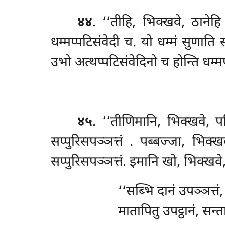
४४
. ‘‘तीहि, भिक्खवे, ठानेह
धम्मप्पटिसंवेदी च. यो धम्मं सुणाति 
उभो अत्थप्पटिसंवेदिनो च होन्ति धम्म
४५
. ‘‘तीणिमानि, भिक्खवे, पण
सप्पुरिसपञ्ञत्तं
. पब्बज्जा, भिक्
सप्पुरिसपञ्ञत्तं. इमानि खो, भिक्खवे
‘‘सब्भि दानं उपञ्ञत्त
मातापितु उपट्ठानं, सन्तान