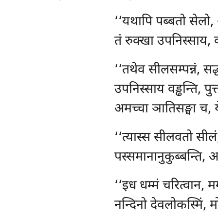
‘‘यथापि पब्बतो सेलो, अ
तं रुक्खा उपनिस्साय, वड
‘‘तथेव
सीलसम्पन्नं, सद
उपनिस्साय वड्ढन्ति, पुत
अमच्चा ञातिसङ्घा च, 
‘‘त्यास्स
सीलवतो सीलं,
पस्समानानुकुब्बन्ति, अ
‘‘इध धम्मं चरित्वान, मग
नन्दिनो देवलोकस्मिं, 