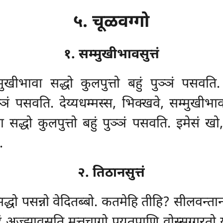
५. चूळवग्गो
१. सम्मुखीभावसुत्तं
मुखीभावा सद्धो कुलपुत्तो बहुं पुञ्ञं पसवति
ञ्ञं पसवति. देय्यधम्मस्स, भिक्खवे, सम्मुखीभाव
ा सद्धो कुलपुत्तो बहुं पुञ्ञं पसवति. इमेसं खो
.
२. तिठानसुत्तं
सद्धो पसन्नो वेदितब्बो. कतमेहि तीहि? सीलवन्ता
ं अज्झावसति मुत्तचागो पयतपाणि वोस्सग्गरतो