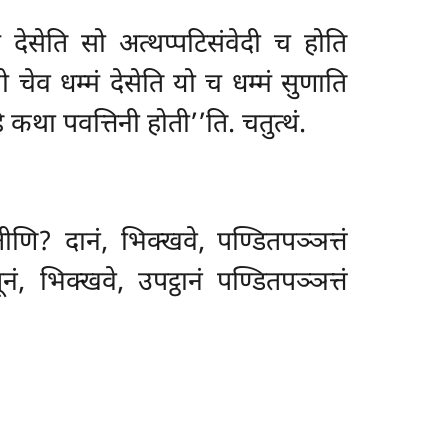
 देसेति सो अत्थप्पटिसंवेदी च होति
ो चेव धम्मं देसेति यो च धम्मं सुणाति
 कथा पवत्तिनी होती’’ति. चतुत्थं.
ीणि? दानं, भिक्खवे, पण्डितपञ्ञत्तं
नं, भिक्खवे, उपट्ठानं पण्डितपञ्ञत्तं