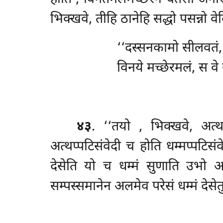
भिक्खवे, तीहि ठानेहि सद्धो पसन्नो वेद
‘‘दस्सनकामो सीलवतं, स
विनये मच्छेरमलं, स वे स
४३
. ‘‘तयो
, भिक्खवे, अत्थ
अत्थप्पटिसंवेदी च होति धम्मप्पटिसं
देसेति यो च धम्मं
सुणाति उभो अत्
सम्पस्समानेन अलमेव परेसं धम्मं देसेतु