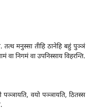
तत्थ मनुस्सा तीहि ठानेहि बहुं पुञ्ञं
ामं वा निगमं वा उपनिस्साय विहरन्ति.
दो पञ्ञायति, वयो पञ्ञायति, ठितस्स
.