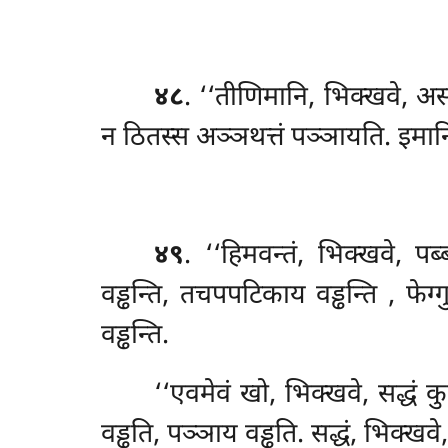
४८
. ‘‘तीणिमानि, भिक्खवे, अ
न ठितस्स अञ्ञथत्तं पञ्ञायति. इमान
४९
. ‘‘हिमवन्तं, भिक्खवे, प
वड्ढन्ति, तचपपटिकाय वड्ढन्ति
, फेग्
वड्ढन्ति.
‘‘एवमेवं खो, भिक्खवे, सद्धं क
वड्ढति, पञ्ञाय वड्ढति. सद्धं, भिक्खव