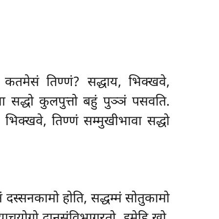
. कतमेसं तिण्णं? सद्धाय, भिक्खवे,
ा सद्धो कुलपुत्तो बहुं पुञ्ञं पसवति.
, भिक्खवे, तिण्णं सम्मुखीभावा सद्धो
नं दस्सनकामो होति, सद्धम्मं सोतुकामो
 याचयोगो दानसंविभागरतो. इमेहि खो,