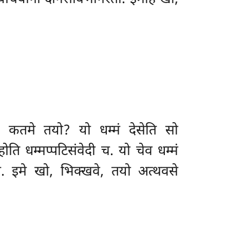
ुं. कतमे तयो? यो धम्मं देसेति सो
ोति धम्मप्पटिसंवेदी च. यो चेव धम्मं
 च. इमे खो, भिक्खवे, तयो अत्थवसे