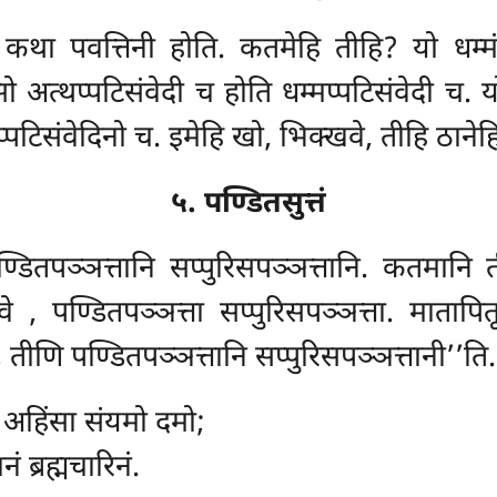
ि कथा पवत्तिनी होति. कतमेहि तीहि? यो धम्मं
सो अत्थप्पटिसंवेदी च होति धम्मप्पटिसंवेदी च. य
प्पटिसंवेदिनो च. इमेहि खो, भिक्खवे, तीहि ठानेहि
५. पण्डितसुत्तं
्डितपञ्ञत्तानि सप्पुरिसपञ्ञत्तानि. कतमानि त
खवे
, पण्डितपञ्ञत्ता सप्पुरिसपञ्ञत्ता. मातापितू
, तीणि पण्डितपञ्ञत्तानि सप्पुरिसपञ्ञत्तानी’’ति.
ं, अहिंसा संयमो दमो;
ं ब्रह्मचारिनं.