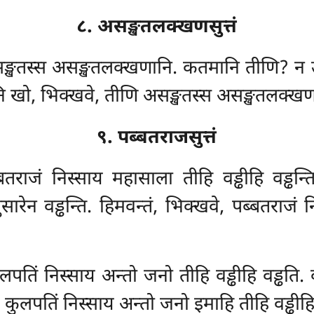
८. असङ्खतलक्खणसुत्तं
सङ्खतस्स असङ्खतलक्खणानि. कतमानि तीणि? न उ
ि खो, भिक्खवे, तीणि असङ्खतस्स असङ्खतलक्खणान
९. पब्बतराजसुत्तं
ब्बतराजं निस्साय महासाला तीहि
वड्ढीहि वड्ढ
गुसारेन वड्ढन्ति. हिमवन्तं, भिक्खवे, पब्बतराज
ुलपतिं निस्साय अन्तो जनो तीहि वड्ढीहि वड्ढति
े, कुलपतिं निस्साय अन्तो जनो इमाहि तीहि वड्ढीहि