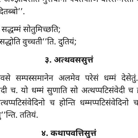
ितब्बो’’.
द्धम्मं सोतुमिच्छति;
द्धोति वुच्चती’’ति. दुतियं;
३. अत्थवससुत्तं
वसे सम्पस्समानेन अलमेव परेसं धम्मं देसेत
वेदी च. यो धम्मं सुणाति सो अत्थप्पटिसंवेदी च ह
थप्पटिसंवेदिनो च होन्ति धम्मप्पटिसंवेदिनो
’’न्ति. ततियं.
४. कथापवत्तिसुत्तं