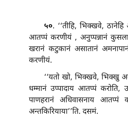
५०
. ‘‘तीहि, भिक्खवे, ठानेहि
आतप्पं करणीयं
, अनुप्पन्नानं कुसल
खरानं कटुकानं असातानं अमनापानं
करणीयं.
‘‘यतो खो, भिक्खवे, भिक्खु अनु
धम्मानं उप्पादाय आतप्पं करोति, उप
पाणहरानं अधिवासनाय आतप्पं
अन्तकिरियाया’’ति. दसमं.