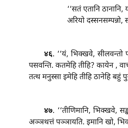
‘‘सतं एतानि ठानानि, य
अरियो दस्सनसम्पन्नो, 
४६
. ‘‘यं, भिक्खवे, सीलवन्तो 
पसवन्ति. कतमेहि तीहि? कायेन
, व
तत्थ मनुस्सा इमेहि तीहि ठानेहि बहुं पु
४७
. ‘‘तीणिमानि, भिक्खवे, स
अञ्ञथत्तं पञ्ञायति. इमानि खो, भिक्