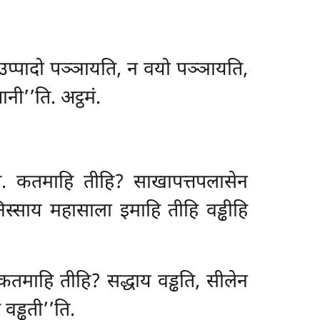
प्पादो पञ्ञायति, न वयो पञ्ञायति,
ी’’ति. अट्ठमं.
न्ति. कतमाहि तीहि? साखापत्तपलासेन
ं निस्साय महासाला इमाहि तीहि वड्ढीहि
. कतमाहि तीहि? सद्धाय वड्ढति, सीलेन
 वड्ढती’’ति.