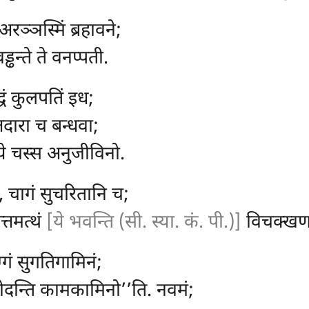
रञ्ञस्मिं ब्रहावने;
्ढन्ते ते वनप्पती.
्धं कुलपतिं इध;
्तदारा च बन्धवा;
ये चस्स अनुजीविनो.
 चागं सुचरितानि च;
त्तमत्थं
[ये भवन्ति (सी. स्या. कं. पी.)]
विचक्खण
्गं सुगतिगामिनं;
मोदन्ति कामकामिनो’’ति. नवमं;