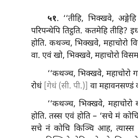
५१
. ‘‘तीहि, भिक्खवे, अङ्गेह
परिपन्थेपि तिट्ठति. कतमेहि तीहि? 
होति. कथञ्च, भिक्खवे, महाचोरो विस
वा. एवं खो, भिक्खवे, महाचोरो विसम
‘‘कथञ्च, भिक्खवे, महाचोरो ग
रोधं
[गेधं (सी. पी.)]
वा महावनसण्डं व
‘‘कथञ्च, भिक्खवे, महाचोरो
होति. तस्स एवं होति – ‘सचे मं कोच
सचे नं कोचि किञ्चि आह, त्यास्स 