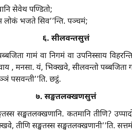
ानि सेवेथ पण्डितो;
स लोकं भजते सिव’’न्ति. पञ्चमं;
६. सीलवन्तसुत्तं
पब्बजिता गामं वा निगमं वा उपनिस्साय विहरन्ति. 
ाचाय
, मनसा. यं, भिक्खवे, सीलवन्तो पब्बजिता ग
ञ्ञं पसवन्ती’’ति. छट्ठं.
७. सङ्खतलक्खणसुत्तं
ङ्खतस्स सङ्खतलक्खणानि. कतमानि तीणि? उप्पा
खवे, तीणि सङ्खतस्स सङ्खतलक्खणानी’’ति. सत्तमं