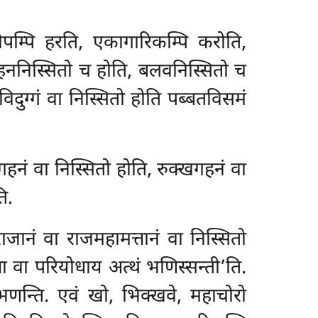
्लोपम्पि हरति, एकागारिकम्पि करोति,
हननिस्सितो च होति, बलवनिस्सितो च
दुग्गं वा निस्सितो होति पब्बतविसमं
हनं वा निस्सितो होति, रुक्खगहनं
वा
ि.
ाजानं वा राजमहामत्तानं वा निस्सितो
ा वा परियोधाय अत्थं भणिस्सन्ती’ति.
भणन्ति. एवं खो, भिक्खवे, महाचोरो