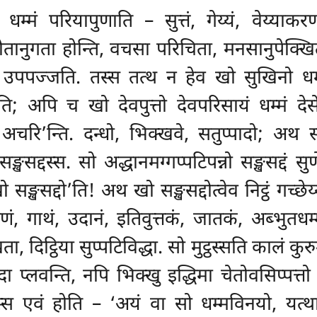
धम्मं परियापुणाति – सुत्तं, गेय्यं, वेय्याकर
सोतानुगता होन्ति, वचसा परिचिता, मनसानुपेक्खिता, 
 उपपज्जति. तस्स तत्थ न हेव खो सुखिनो धम्म
ेसेति; अपि च खो देवपुत्तो देवपरिसायं धम्मं 
ियं अचरि’न्ति. दन्धो, भिक्खवे, सतुप्पादो; अथ
्खसद्दस्स. सो अद्धानमग्गप्पटिपन्नो सङ्खसद्दं 
ो सङ्खसद्दो’ति! अथ खो सङ्खसद्दोत्वेव निट्ठं गच्छ
करणं, गाथं, उदानं, इतिवुत्तकं, जातकं, अब्भुतधम
ा, दिट्ठिया सुप्पटिविद्धा. सो मुट्ठस्सति कालं 
 प्लवन्ति, नपि भिक्खु इद्धिमा चेतोवसिप्पत्तो
तस्स एवं होति – ‘अयं वा सो धम्मविनयो, यत्थाहं 