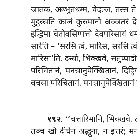
जातकं, अब्भुतधम्मं, वेदल्लं. तस्स त
मुट्ठस्सति कालं कुरुमानो अञ्ञतरं
इद्धिमा चेतोवसिप्पत्तो देवपरिसायं 
सारेति – ‘सरसि त्वं, मारिस, सरसि त्व
मारिसा’ति. दन्धो, भिक्खवे, सतुप्पा
परिचितानं, मनसानुपेक्खितानं, दिट्ठ
वचसा परिचितानं, मनसानुपेक्खितानं दिट
१९२
. ‘‘चत्तारिमानि, भिक्खवे,
तञ्च खो दीघेन अद्धुना, न इत्तरं; 