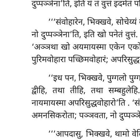
दुप्पञ्ञेना’ति, इति यं तं वुत्तं इदमेतं पट
‘‘‘संवोहारेन, भिक्खवे, सोचेय्
नो दुप्पञ्ञेना’ति, इति खो पनेतं वुत्त
‘अञ्ञथा खो अयमायस्मा एकेन एको व
पुरिमवोहारा पच्छिमवोहारं; अपरिसुद्
‘‘इध पन, भिक्खवे, पुग्गलो पु
द्वीहि, तथा तीहि, तथा सम्बहुलेह
नायमायस्मा अपरिसुद्धवोहारो’ति
. ‘स
अमनसिकरोता; पञ्ञवता, नो दुप्पञ्ञेना
‘‘‘आपदासु, भिक्खवे, थामो वे