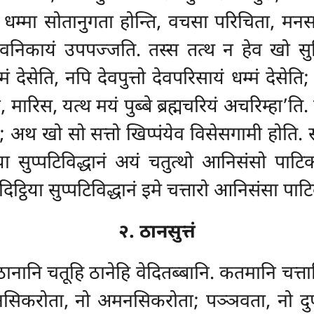
े धम्मा सोतानुगता होन्ति, वचसा परिचिता, मनसानु
 देवनिकायं उपपज्जति. तस्स तत्थ न हेव खो सु
धम्मं देसेति, नपि देवपुत्तो देवपरिसायं धम्मं
ं, मारिस, यत्थ मयं पुब्बे ब्रह्मचरियं अचरिम्हा
दो; अथ खो सो सत्तो खिप्पंयेव
विसेसगामी होति. स
िया सुप्पटिविद्धानं अयं चतुत्थो आनिसंसो पाटिकङ
्ठिया सुप्पटिविद्धानं इमे चत्तारो आनिसंसा पाटि
२. ठानसुत्तं
 ठानानि चतूहि ठानेहि वेदितब्बानि. कतमानि चत्तार
मनसिकरोता, नो अमनसिकरोता; पञ्ञवता, नो दुप्पञ