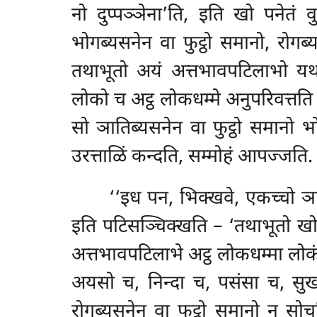
नो दुप्पञ्ञेना’ति, इति खो पनेतं वुत
भोगब्यसनेन वा फुट्ठो समानो, रोग
तथाभूतो अयं अत्तभावपटिलाभो यथाभ
लोको च अट्ठ लोकधम्मे अनुपरिवत्तत
सो ञातिब्यसनेन वा फुट्ठो समानो भ
उरत्ताळिं कन्दति, सम्मोहं आपज्जति.
‘‘इध पन, भिक्खवे, एकच्चो ञा
इति पटिसञ्चिक्खति – ‘तथाभूतो खो
अत्तभावपटिलाभे अट्ठ लोकधम्मा लोक
अयसो च, निन्दा च, पसंसा च, सुखञ
रोगब्यसनेन वा फुट्ठो समानो न सो