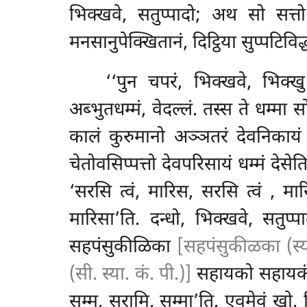
भिक्खवे, सतुप्पादो; अथ सो सत्तो
मनसानुपेक्खितानं, दिट्ठिया सुप्पटिव
‘‘पुन चपरं, भिक्खवे, भिक्खु 
अब्भुतधम्मं, वेदल्लं. तस्स ते धम्मा 
कालं कुरुमानो अञ्ञतरं देवनिकायं
चेतोवसिप्पत्तो देवपरिसायं धम्मं देसेत
‘सरसि त्वं, मारिस, सरसि त्वं
, मार
मारिसा’ति. दन्धो, भिक्खवे, सतुप्
सहपंसुकीळिका
[सहपंसुकीळका (स्य
(सी. स्या. कं. पी.)]
सहायको सहायकं एव
सम्म, सरामि, सम्मा’ति. एवमेवं खो, भिक