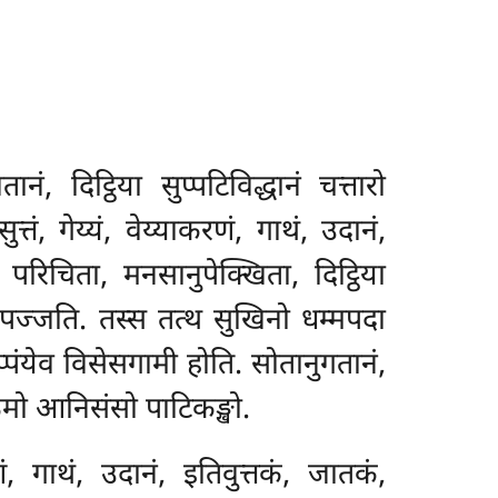
ं, दिट्ठिया सुप्पटिविद्धानं चत्तारो
तं, गेय्यं, वेय्याकरणं, गाथं, उदानं,
 परिचिता, मनसानुपेक्खिता, दिट्ठिया
पज्जति. तस्स तत्थ सुखिनो धम्मपदा
प्पंयेव विसेसगामी होति. सोतानुगतानं,
पठमो आनिसंसो पाटिकङ्खो.
णं, गाथं, उदानं, इतिवुत्तकं, जातकं,