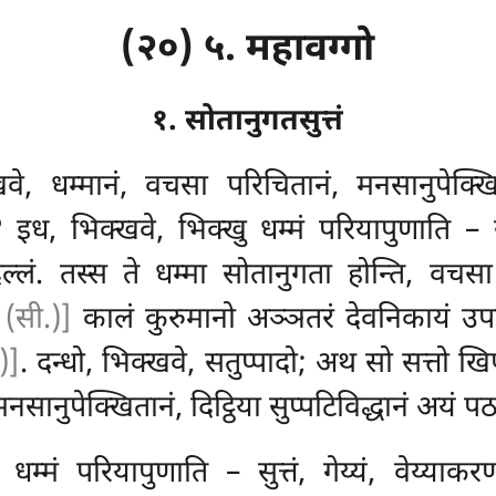
(२०) ५. महावग्गो
१. सोतानुगतसुत्तं
वे, धम्मानं, वचसा परिचितानं, मनसानुपेक्खितान
? इध, भिक्खवे, भिक्खु धम्मं परियापुणाति – सुत्
ेदल्लं. तस्स ते धम्मा सोतानुगता होन्ति, वचसा
ी (सी.)]
कालं कुरुमानो अञ्ञतरं देवनिकायं उप
)]
. दन्धो, भिक्खवे, सतुप्पादो; अथ सो सत्तो खि
नसानुपेक्खितानं, दिट्ठिया सुप्पटिविद्धानं अयं 
धम्मं परियापुणाति – सुत्तं, गेय्यं, वेय्याकर