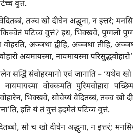
िच्च वुत्तं.
यं वेदितब्बं, तञ्च खो दीघेन अद्धुना, न इत्तरं
ं. किञ्चेतं पटिच्च वुत्तं? इध, भिक्खवे, पुग्गलो प
ोहरति, अञ्ञथा द्वीहि, अञ्ञथा तीहि, अञ्ञथ
धवोहारो अयमायस्मा, नायमायस्मा परिसुद्धवोहारो’
ग्गलेन सद्धिं संवोहरमानो एवं जानाति – ‘यथेव
ि. नायमायस्मा वोक्कमति पुरिमवोहारा पच्छिमव
ंवोहारेन, भिक्खवे, सोचेय्यं वेदितब्बं, तञ्च खो द
’ति, इति यं तं वुत्तं
इदमेतं पटिच्च वुत्तं.
दितब्बो, सो च खो दीघेन अद्धुना, न इत्तरं; म