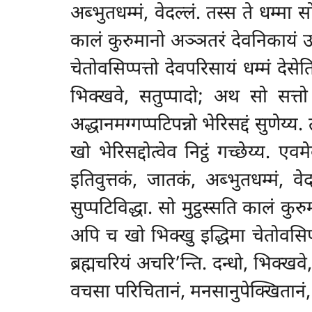
अब्भुतधम्मं, वेदल्लं. तस्स ते धम्मा 
कालं कुरुमानो अञ्ञतरं देवनिकायं 
चेतोवसिप्पत्तो देवपरिसायं धम्मं देसेत
भिक्खवे, सतुप्पादो; अथ सो सत्तो
अद्धानमग्गप्पटिपन्नो भेरिसद्दं सुणेय
खो भेरिसद्दोत्वेव निट्ठं गच्छेय्य. 
इतिवुत्तकं, जातकं, अब्भुतधम्मं, व
सुप्पटिविद्धा. सो मुट्ठस्सति कालं 
अपि च
खो भिक्खु इद्धिमा चेतोवसिप्
ब्रह्मचरियं अचरि’न्ति. दन्धो, भिक्ख
वचसा परिचितानं, मनसानुपेक्खितानं, द