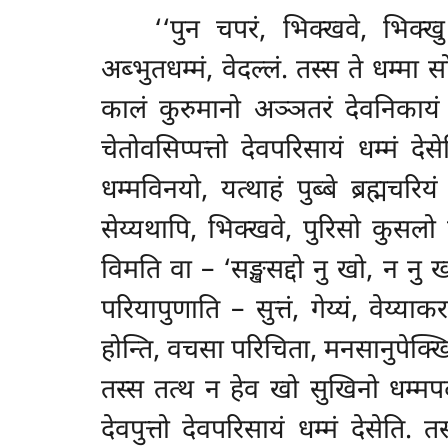
‘‘पुन चपरं, भिक्खवे, भिक्खु 
अब्भुतधम्मं, वेदल्लं. तस्स ते धम्मा 
कालं कुरुमानो अञ्ञतरं देवनिकायं
चेतोवसिप्पत्तो देवपरिसायं धम्मं द
धम्मविनयो, यत्थाहं पुब्बे ब्रह्मचर
सेय्यथापि, भिक्खवे, पुरिसो कुसलो सङ
विमति
वा – ‘सङ्खसद्दो नु खो, न नु ख
परियापुणाति – सुत्तं, गेय्यं, वेय्या
होन्ति, वचसा परिचिता, मनसानुपेक्खित
तस्स तत्थ न हेव खो सुखिनो धम्मपदा
देवपुत्तो देवपरिसायं धम्मं देसेति. 