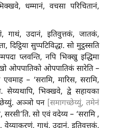
िक्खवे, धम्मानं, वचसा परिचितानं,
णं, गाथं, उदानं, इतिवुत्तकं, जातकं,
दिट्ठिया सुप्पटिविद्धा. सो मुट्ठस्सति
पदा प्लवन्ति, नपि भिक्खु इद्धिमा
 च खो ओपपातिको ओपपातिकं सारेति –
. सो एवमाह – ‘सरामि, मारिस, सरामि,
. सेय्यथापि, भिक्खवे, द्वे सहायका
ेय्युं. अञ्ञो पन
[समागच्छेय्युं, तमेनं
म, सरसी’ति. सो एवं वदेय्य – ‘सरामि
,
, वेय्याकरणं, गाथं, उदानं, इतिवुत्तकं,