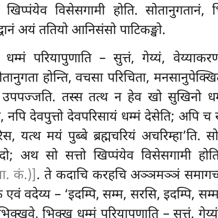
 खिप्पंयेव विसेसगामी होति. सोतानुगतानं, भ
िद्धानं अयं ततियो आनिसंसो पाटिकङ्खो.
धम्मं परियापुणाति – सुत्तं, गेय्यं, वेय्याकर
सोतानुगता होन्ति, वचसा परिचिता, मनसानुपेक्खिता, 
 उपपज्जति. तस्स तत्थ न हेव खो सुखिनो धम्म
ि, नपि देवपुत्तो देवपरिसायं
धम्मं देसेति; अपि
िस, यत्थ मयं पुब्बे ब्रह्मचरियं अचरिम्हा’ति
पादो; अथ सो सत्तो खिप्पंयेव विसेसगामी होति
ा. कं.)]
. ते कदाचि करहचि अञ्ञमञ्ञं समागच्छ
ं वदेय्य – ‘इदम्पि, सम्म, सरसि, इदम्पि, सम्
्खवे, भिक्खु धम्मं परियापुणाति – सुत्तं, गेय्यं