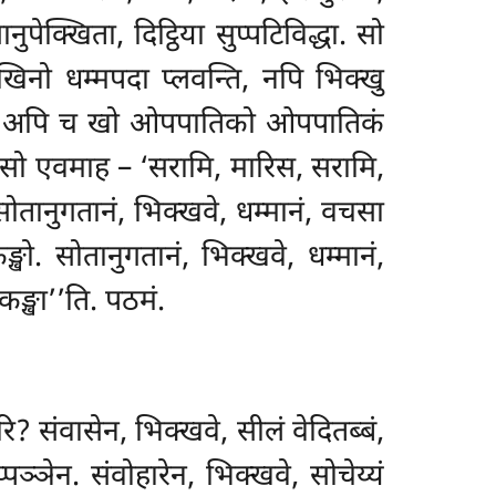
पेक्खिता, दिट्ठिया सुप्पटिविद्धा. सो
खिनो धम्मपदा प्लवन्ति, नपि भिक्खु
 देसेति; अपि च खो ओपपातिको ओपपातिकं
’ति. सो एवमाह – ‘सरामि, मारिस, सरामि,
ोतानुगतानं, भिक्खवे, धम्मानं, वचसा
्खो. सोतानुगतानं, भिक्खवे, धम्मानं,
कङ्खा’’ति. पठमं.
ि? संवासेन, भिक्खवे, सीलं वेदितब्बं,
्ञेन. संवोहारेन, भिक्खवे, सोचेय्यं