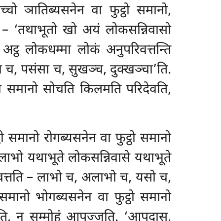
च्चो ञातिब्यसनेन वा फुट्ठो समानो,
ि – ‘तथाभूतो खो अयं लोकसन्निवासो
ट्ठ लोकधम्मा लोकं अनुपरिवत्तन्ति
च, पसंसा च, सुखञ्च, दुक्खञ्चा’ति.
ट्ठो समानो सोचति किलमति परिदेवति,
्ठो समानो रोगब्यसनेन
वा फुट्ठो समानो
ाभो यथाभूते लोकसन्निवासे यथाभूते
िवत्तति – लाभो च, अलाभो च, यसो च,
ो समानो भोगब्यसनेन वा
फुट्ठो समानो
दति, न सम्मोहं आपज्जति. ‘आपदासु,