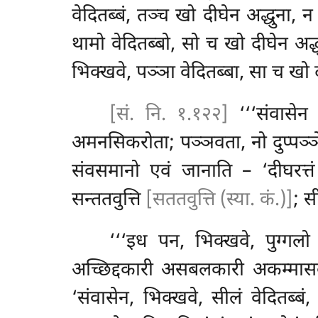
वेदितब्बं, तञ्च खो दीघेन अद्धुना,
थामो वेदितब्बो, सो च खो दीघेन अद्
भिक्खवे, पञ्ञा वेदितब्बा, सा च खो 
[सं. नि. १.१२२]
‘‘‘संवासे
अमनसिकरोता; पञ्ञवता, नो दुप्पञ्ञेना’
संवसमानो एवं जानाति – ‘दीघरत्
सन्ततवुत्ति
[सततवुत्ति (स्या. कं.)]
; स
‘‘‘इध पन, भिक्खवे, पुग्गलो
अच्छिद्दकारी असबलकारी अकम्मा
‘संवासेन, भिक्खवे, सीलं वेदितब्