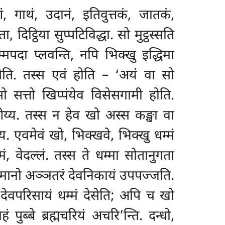
णं, गाथं, उदानं, इतिवुत्तकं, जातकं,
दिट्ठिया सुप्पटिविद्धा. सो मुट्ठस्सति
पदा प्लवन्ति, नपि भिक्खु इद्धिमा
देसेति. तस्स एवं होति – ‘अयं वा सो
 सो सत्तो खिप्पंयेव विसेसगामी होति.
सुणेय्य. तस्स न हेव खो अस्स कङ्खा वा
ेय्य. एवमेवं खो, भिक्खवे, भिक्खु धम्मं
्मं, वेदल्लं. तस्स ते धम्मा सोतानुगता
कुरुमानो अञ्ञतरं देवनिकायं उपपज्जति.
 देवपरिसायं धम्मं देसेति; अपि च खो
पुब्बे ब्रह्मचरियं अचरि’न्ति. दन्धो,