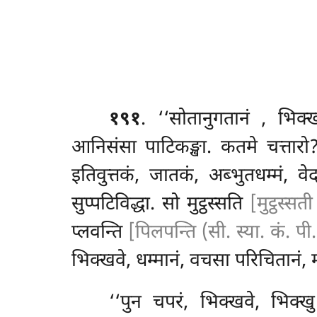
१९१
. ‘‘सोतानुगतानं
, भिक्ख
आनिसंसा पाटिकङ्खा. कतमे
चत्तारो
इतिवुत्तकं, जातकं, अब्भुतधम्मं, व
सुप्पटिविद्धा. सो मुट्ठस्सति
[मुट्ठस्सत
प्लवन्ति
[पिलपन्ति (सी. स्या. कं. पी.
भिक्खवे, धम्मानं, वचसा परिचितानं, म
‘‘पुन चपरं, भिक्खवे, भिक्खु 