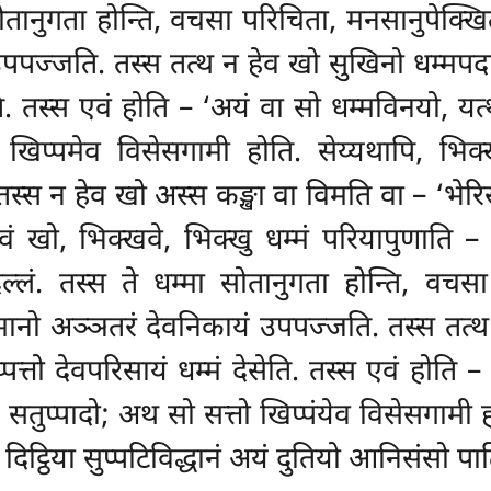
सोतानुगता होन्ति, वचसा परिचिता, मनसानुपेक्खिता, 
उपपज्जति. तस्स तत्थ न हेव खो सुखिनो धम्मपद
ि. तस्स एवं होति – ‘अयं वा सो धम्मविनयो, यत्थाह
 खिप्पमेव विसेसगामी होति. सेय्यथापि, भिक्ख
्य. तस्स न हेव खो अस्स कङ्खा वा विमति वा – ‘भेरि
एवमेवं खो, भिक्खवे, भिक्खु धम्मं परियापुणाति
– 
ेदल्लं. तस्स ते धम्मा सोतानुगता होन्ति, वचसा
कुरुमानो अञ्ञतरं देवनिकायं उपपज्जति. तस्स तत्
पत्तो देवपरिसायं धम्मं देसेति. तस्स एवं होति – 
वे, सतुप्पादो; अथ सो सत्तो खिप्पंयेव विसेसगामी
िट्ठिया सुप्पटिविद्धानं अयं दुतियो आनिसंसो पाट