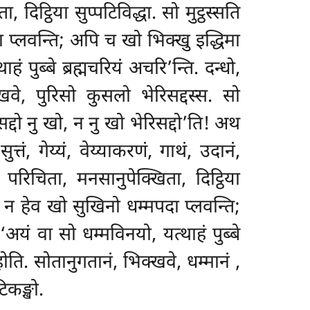
दिट्ठिया सुप्पटिविद्धा. सो मुट्ठस्सति
ा प्लवन्ति; अपि
च खो भिक्खु इद्धिमा
ं पुब्बे ब्रह्मचरियं अचरि’न्ति. दन्धो,
वे, पुरिसो कुसलो भेरिसद्दस्स. सो
सद्दो नु खो, न नु खो भेरिसद्दो’ति! अथ
सुत्तं, गेय्यं, वेय्याकरणं, गाथं, उदानं,
 परिचिता, मनसानुपेक्खिता, दिट्ठिया
थ न हेव खो सुखिनो धम्मपदा प्लवन्ति;
‘अयं वा सो धम्मविनयो, यत्थाहं पुब्बे
 होति. सोतानुगतानं, भिक्खवे, धम्मानं
,
िकङ्खो.