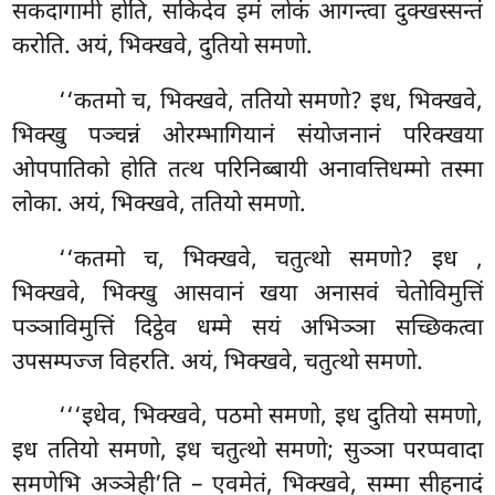
सकदागामी होति, सकिदेव इमं लोकं आगन्त्वा दुक्खस्सन्तं
करोति. अयं, भिक्खवे, दुतियो समणो.
‘‘कतमो च, भिक्खवे, ततियो समणो? इध, भिक्खवे,
भिक्खु पञ्चन्नं ओरम्भागियानं संयोजनानं परिक्खया
ओपपातिको होति तत्थ परिनिब्बायी अनावत्तिधम्मो तस्मा
लोका. अयं, भिक्खवे, ततियो समणो.
‘‘कतमो च, भिक्खवे, चतुत्थो समणो? इध
,
भिक्खवे, भिक्खु आसवानं खया अनासवं चेतोविमुत्तिं
पञ्ञाविमुत्तिं दिट्ठेव धम्मे सयं अभिञ्ञा सच्छिकत्वा
उपसम्पज्ज विहरति. अयं, भिक्खवे, चतुत्थो समणो.
‘‘‘इधेव, भिक्खवे, पठमो समणो, इध दुतियो समणो,
इध ततियो समणो, इध चतुत्थो
समणो; सुञ्ञा परप्पवादा
समणेभि अञ्ञेही’ति – एवमेतं, भिक्खवे, सम्मा सीहनादं