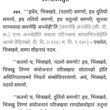
१०. समणसुत्तं
. ‘‘‘इधेव, भिक्खवे, (पठमो) समणो, इध दुतियो
२४१
समणो, इध ततियो समणो, इध चतुत्थो समणो; सुञ्ञा
परप्पवादा समणेहि अञ्ञेही’ति
[समणेहि अञ्ञेति (सी. पी.
क.) एत्थ अञ्ञेहीति सकाय पटिञ्ञाय सच्चाभिञ्ञेहीति
अत्थो वेदितब्बो. दी. नि. २.२१४; म. नि. १.१४०]
– एवमेतं,
भिक्खवे, सम्मा सीहनादं नदथ.
‘‘कतमो च, भिक्खवे, पठमो समणो? इध, भिक्खवे,
भिक्खु तिण्णं संयोजनानं परिक्खया सोतापन्नो होति
अविनिपातधम्मो नियतो सम्बोधिपरायणो. अयं, भिक्खवे,
पठमो समणो.
‘‘कतमो
च, भिक्खवे, दुतियो समणो? इध, भिक्खवे,
भिक्खु तिण्णं संयोजनानं परिक्खया रागदोसमोहानं तनुत्ता