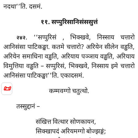
नदथा’’ति. दसमं.
११. सप्पुरिसानिसंससुत्तं
. ‘‘सप्पुरिसं
, भिक्खवे, निस्साय चत्तारो
२४२
आनिसंसा पाटिकङ्खा. कतमे चत्तारो? अरियेन सीलेन वड्ढति,
अरियेन समाधिना वड्ढति, अरियाय पञ्ञाय वड्ढति, अरियाय
विमुत्तिया वड्ढति – सप्पुरिसं, भिक्खवे, निस्साय इमे चत्तारो
आनिसंसा पाटिकङ्खा’’ति. एकादसमं.
📜
कम्मवग्गो चतुत्थो.
तस्सुद्दानं –
संखित्त वित्थार सोणकायन,
सिक्खापदं अरियमग्गो बोज्झङ्गं;