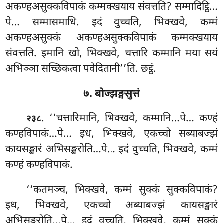
अकण्हअसुक्कविपाकं कम्मक्खयाय संवत्तति? सम्मादिट्ठि…
पे… सम्मासमाधि. इदं वुच्चति, भिक्खवे, कम्मं
अकण्हअसुक्कं अकण्हअसुक्कविपाकं कम्मक्खयाय
संवत्तति. इमानि खो, भिक्खवे, चत्तारि कम्मानि मया सयं
अभिञ्ञा सच्छिकत्वा पवेदितानी’’ति. छट्ठं.
७. बोज्झङ्गसुत्तं
. ‘‘चत्तारिमानि, भिक्खवे, कम्मानि…पे… कण्हं
२३८
कण्हविपाकं…पे… इध, भिक्खवे, एकच्चो सब्याबज्झं
कायसङ्खारं
अभिसङ्खरोति…पे… इदं वुच्चति, भिक्खवे, कम्मं
कण्हं कण्हविपाकं.
‘‘कतमञ्च, भिक्खवे, कम्मं सुक्कं सुक्कविपाकं?
इध, भिक्खवे, एकच्चो अब्याबज्झं कायसङ्खारं
अभिसङ्खरोति…पे… इदं वुच्चति, भिक्खवे, कम्मं सुक्कं