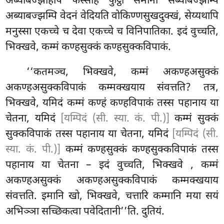
अब्याबज्झेहिपि फस्सेहि फुट्ठो समानो सब्याबज्झम्पि
अब्याबज्झम्पि वेदनं वेदियति वोकिण्णसुखदुक्खं, सेय्यथापि
मनुस्सा एकच्चे च देवा एकच्चे च विनिपातिका. इदं वुच्चति,
भिक्खवे, कम्मं कण्हसुक्कं कण्हसुक्कविपाकं.
‘‘कतमञ्च, भिक्खवे, कम्मं अकण्हअसुक्कं
अकण्हअसुक्कविपाकं कम्मक्खयाय संवत्तति? तत्र,
भिक्खवे, यमिदं कम्मं कण्हं कण्हविपाकं तस्स पहानाय या
चेतना, यमिदं
[यम्पिदं (सी. स्या. कं. पी.)]
कम्मं सुक्कं
सुक्कविपाकं तस्स पहानाय या चेतना, यमिदं
[यम्पिदं (सी.
स्या. कं. पी.)]
कम्मं कण्हसुक्कं कण्हसुक्कविपाकं तस्स
पहानाय
या चेतना – इदं वुच्चति, भिक्खवे
, कम्मं
अकण्हअसुक्कं अकण्हअसुक्कविपाकं कम्मक्खयाय
संवत्तति. इमानि खो, भिक्खवे, चत्तारि कम्मानि मया सयं
अभिञ्ञा सच्छिकत्वा पवेदितानी’’ति. दुतियं.