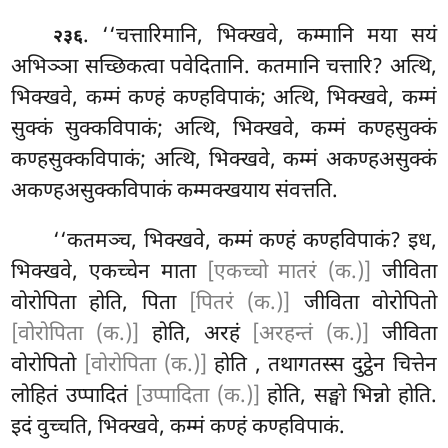
. ‘‘चत्तारिमानि, भिक्खवे, कम्मानि मया सयं
२३६
अभिञ्ञा सच्छिकत्वा पवेदितानि. कतमानि चत्तारि? अत्थि,
भिक्खवे, कम्मं कण्हं कण्हविपाकं; अत्थि, भिक्खवे, कम्मं
सुक्कं सुक्कविपाकं; अत्थि, भिक्खवे, कम्मं कण्हसुक्कं
कण्हसुक्कविपाकं; अत्थि, भिक्खवे, कम्मं अकण्हअसुक्कं
अकण्हअसुक्कविपाकं कम्मक्खयाय संवत्तति.
‘‘कतमञ्च, भिक्खवे, कम्मं कण्हं कण्हविपाकं? इध,
भिक्खवे, एकच्चेन माता
[एकच्चो मातरं (क.)]
जीविता
वोरोपिता होति, पिता
[पितरं (क.)]
जीविता वोरोपितो
[वोरोपिता (क.)]
होति, अरहं
[अरहन्तं (क.)]
जीविता
वोरोपितो
[वोरोपिता (क.)]
होति
, तथागतस्स दुट्ठेन चित्तेन
लोहितं
उप्पादितं
[उप्पादिता (क.)]
होति, सङ्घो भिन्नो होति.
इदं
वुच्चति, भिक्खवे, कम्मं कण्हं कण्हविपाकं.