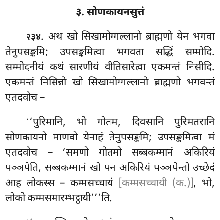
३. सोणकायनसुत्तं
. अथ
खो सिखामोग्गल्लानो ब्राह्मणो येन भगवा
२३४
तेनुपसङ्कमि; उपसङ्कमित्वा भगवता सद्धिं सम्मोदि.
सम्मोदनीयं कथं सारणीयं वीतिसारेत्वा एकमन्तं निसीदि.
एकमन्तं निसिन्नो खो सिखामोग्गल्लानो ब्राह्मणो भगवन्तं
एतदवोच –
‘‘पुरिमानि, भो गोतम, दिवसानि पुरिमतरानि
सोणकायनो माणवो येनाहं तेनुपसङ्कमि; उपसङ्कमित्वा मं
एतदवोच – ‘समणो गोतमो सब्बकम्मानं अकिरियं
पञ्ञपेति, सब्बकम्मानं खो पन अकिरियं पञ्ञपेन्तो उच्छेदं
आह लोकस्स – कम्मसच्चायं
[कम्मसच्चायी (क.)]
, भो,
लोको कम्मसमारम्भट्ठायी’’’ति.