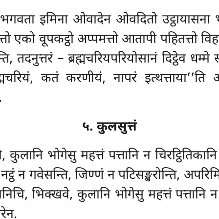
 भगवता इमिना ओवादेन ओवदितो उट्ठायासना भग
ो एको वूपकट्ठो अप्पमत्तो आतापी पहितत्तो विहरन
ि, तदनुत्तरं – ब्रह्मचरियपरियोसानं दिट्ठेव धम्
ह्मचरियं, कतं करणीयं, नापरं इत्थत्ताया’’त
.
५. कुलसुत्तं
 कुलानि भोगेसु महत्तं पत्तानि न चिरट्ठितिकानि
्ठं न गवेसन्ति, जिण्णं न पटिसङ्खरोन्ति, अपरिमि
ानिचि, भिक्खवे, कुलानि भोगेसु महत्तं पत्तानि न
रेन.