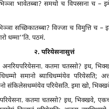
िञ्ञा भावेतब्बा? समथो च विपस्सना च – इमे 
ञ्ञा सच्छिकातब्बा? विज्जा च विमुत्ति च – इमे
ारो धम्मा’’ति. पठमं.
२. परियेसनासुत्तं
े, अनरियपरियेसना. कतमा चतस्सो? इध, भिक्ख
याधिधम्मो समानो ब्याधिधम्मंयेव परियेसति; अ
नो संकिलेसधम्मंयेव परियेसति. इमा खो, भिक्ख
यपरियेसना. कतमा चतस्सो? इध, भिक्खवे, एकच्च