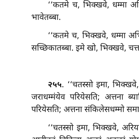
‘‘कतमे च, भिक्खवे, धम्मा अभ
भावेतब्बा.
‘‘कतमे च, भिक्खवे, धम्मा अभि
सच्छिकातब्बा. इमे खो, भिक्खवे, चत्त
२५५
. ‘‘चतस्सो इमा, भिक्खव
जराधम्मंयेव परियेसति; अत्तना ब्
परियेसति; अत्तना
संकिलेसधम्मो समा
‘‘चतस्सो इमा, भिक्खवे, अरि