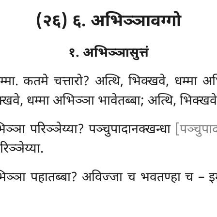
(२६) ६. अभिञ्ञावग्गो
१. अभिञ्ञासुत्तं
म्मा. कतमे चत्तारो? अत्थि, भिक्खवे, धम्मा अ
्खवे, धम्मा अभिञ्ञा भावेतब्बा; अत्थि, भिक्खव
ञ्ञा परिञ्ञेय्या? पञ्चुपादानक्खन्धा
[पञ्चुपा
िञ्ञेय्या.
िञ्ञा पहातब्बा? अविज्जा च भवतण्हा च – इमे 