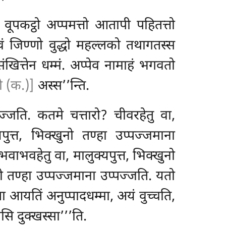
ो वूपकट्ठो अप्पमत्तो आतापी पहितत्तो
त्वं जिण्णो वुद्धो महल्लको तथागतस्स
संखित्तेन धम्मं. अप्पेव नामाहं भगवतो
 (क.)]
अस्स’’न्ति.
्पज्जति. कतमे चत्तारो? चीवरहेतु वा,
यपुत्त, भिक्खुनो तण्हा उप्पज्जमाना
भवाभवहेतु वा, मालुक्यपुत्त, भिक्खुनो
खुनो तण्हा उप्पज्जमाना उप्पज्जति. यतो
ा आयतिं अनुप्पादधम्मा, अयं वुच्चति,
सि दुक्खस्सा’’’ति.