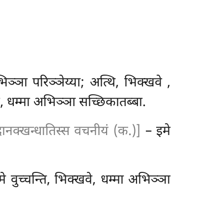
भिञ्ञा परिञ्ञेय्या; अत्थि, भिक्खवे
,
े, धम्मा अभिञ्ञा सच्छिकातब्बा.
दानक्खन्धातिस्स वचनीयं (क.)]
– इमे
वुच्चन्ति, भिक्खवे, धम्मा अभिञ्ञा