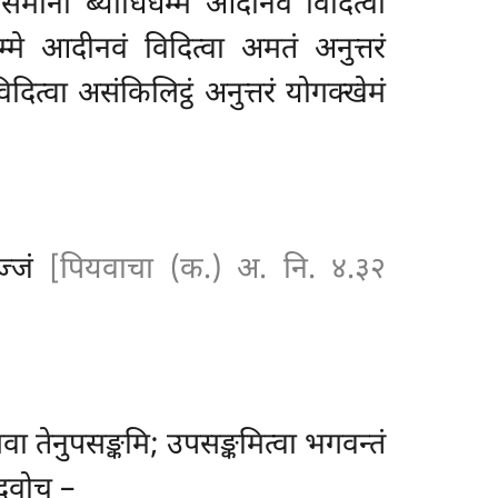
 समानो ब्याधिधम्मे आदीनवं विदित्वा
मे आदीनवं विदित्वा अमतं अनुत्तरं
िदित्वा असंकिलिट्ठं अनुत्तरं योगक्खेमं
वज्जं
[पियवाचा (क.) अ. नि. ४.३२
ा तेनुपसङ्कमि; उपसङ्कमित्वा भगवन्तं
तदवोच –