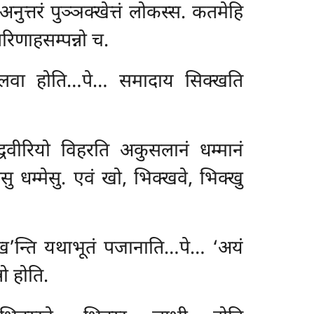
ुत्तरं पुञ्ञक्खेत्तं लोकस्स. कतमेहि
रिणाहसम्पन्नो च.
 सीलवा होति…पे… समादाय सिक्खति
धवीरियो विहरति अकुसलानं धम्मानं
 धम्मेसु. एवं खो, भिक्खवे, भिक्खु
्ख’न्ति
यथाभूतं पजानाति…पे… ‘अयं
ो होति.