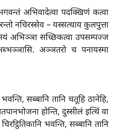
वन्तं अभिवादेत्वा पदक्खिणं कत्वा
्तो नचिरस्सेव – यस्सत्थाय कुलपुत्ता
मे सयं अभिञ्ञा सच्छिकत्वा उपसम्पज्ज
ि अब्भञ्ञासि. अञ्ञतरो च पनायस्मा
 भवन्ति, सब्बानि तानि चतूहि ठानेहि,
तपानभोजना होन्ति, दुस्सीलं इत्थिं वा
 चिरट्ठितिकानि भवन्ति, सब्बानि तानि