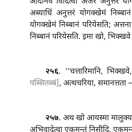
आदीनवं विदित्वा अजरं अनुत्तरं योग
अब्याधिं अनुत्तरं योगक्खेमं
निब्बा
योगक्खेमं निब्बानं परियेसति; अत्
निब्बानं परियेसति. इमा खो, भिक्खव
२५६
. ‘‘चत्तारिमानि, भिक्खवे
पस्सितब्बं]
, अत्थचरिया, समानत्तता – 
२५७
. अथ खो आयस्मा मालुक्यप
अभिवादेत्वा एकमन्तं निसीदि. एकमन्त