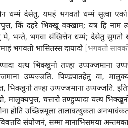
तेन धम्मं देसेतु, यमहं भगवतो धम्मं सुत्वा एक
क्यपुत्त, किं दहरे भिक्खू वक्खाम; यत्र हि नाम 
 मे, भन्ते, भगवा संखित्तेन धम्मं; देसेतु सुगतो 
 नामाहं भगवतो भासितस्स दायादो
[भगवतो सावको
्हुप्पादा यत्थ भिक्खुनो तण्हा उप्पज्जमाना उप
ज्जमाना उप्पज्जति. पिण्डपातहेतु वा, मालुक्
त्त, भिक्खुनो तण्हा उप्पज्जमाना उप्पज्जति. इति
ो, मालुक्यपुत्त, चत्तारो तण्हुप्पादा यत्थ भिक्
हीना होति उच्छिन्नमूला तालावत्थुकता अनभावंकत
हं, विवत्तयि संयोजनं, सम्मा मानाभिसमया अन्तमका