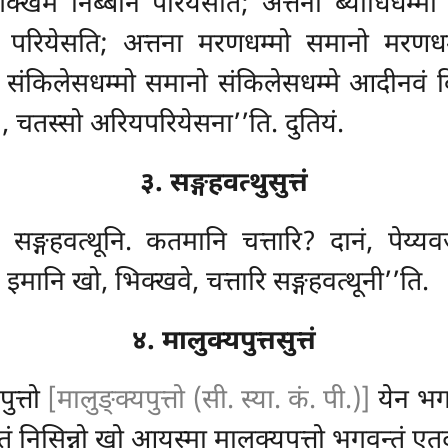
क्खेमं निब्बानं परियेसति; अत्तना ब्याधिधम्मो
नं परियेसति; अत्तना मरणधम्मो समानो मरणधम्
तना संकिलेसधम्मो समानो संकिलेसधम्मे आदीनवं
व
े
, चतस्सो अरियपरियेसना’’ति. दुतियं.
३. सङ्गहवत्थुसुत्तं
, सङ्गहवत्थूनि. कतमानि चत्तारि? दानं, पेय्य
इमानि खो, भिक्खवे, चत्तारि सङ्गहवत्थूनी’’ति.
४. मालुक्यपुत्तसुत्तं
ुत्तो
[मालुङ्क्यपुत्तो (सी. स्या. कं. पी.)]
येन भगव
ं निसिन्नो खो आयस्मा मालुक्यपुत्तो भगवन्तं ए