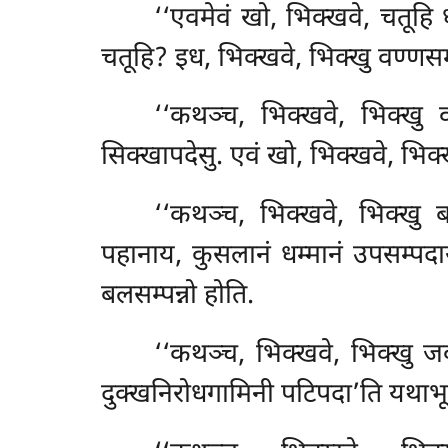
‘‘एवमेवं खो, भिक्खवे, चतूहि ध
चतूहि? इध, भिक्खवे, भिक्खु वण्णसम्
‘‘कथञ्च, भिक्खवे, भिक्खु 
सिक्खापदेसु. एवं खो, भिक्खवे, भिक्ख
‘‘कथञ्च, भिक्खवे, भिक्खु ब
पहानाय, कुसलानं धम्मानं उपसम्पदा
बलसम्पन्नो होति.
‘‘कथञ्च, भिक्खवे, भिक्खु जवस
दुक्खनिरोधगामिनी पटिपदा’ति यथाभूत