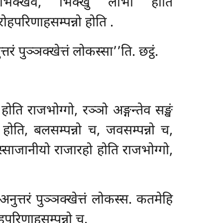
 भिक्खवे, भिक्खु लाभी होति
ोहपरिणाहसम्पन्नो होति
.
 पुञ्ञक्खेत्तं लोकस्सा’’ति. छट्ठं.
ोति राजभोग्गो, रञ्ञो अङ्गन्तेव सङ्खं
होति, बलसम्पन्नो च, जवसम्पन्नो च,
अस्साजानीयो राजारहो होति राजभोग्गो,
ुत्तरं पुञ्ञक्खेत्तं लोकस्स. कतमेहि
हपरिणाहसम्पन्नो च.