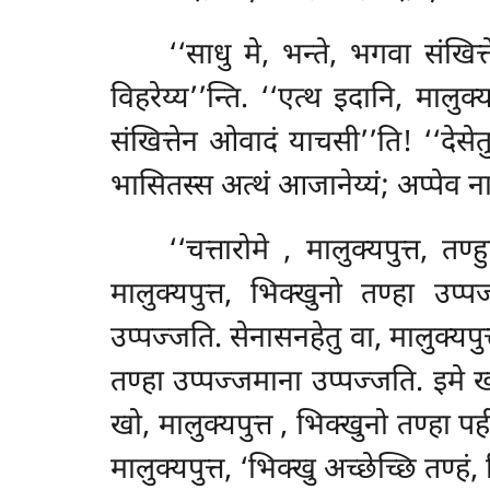
‘‘साधु मे, भन्ते, भगवा संखित्
विहरेय्य’’न्ति. ‘‘एत्थ इदानि, मालु
संखित्तेन ओवादं याचसी’’ति! ‘‘देसेतु
भासितस्स अत्थं आजानेय्यं; अप्पेव
‘‘चत्तारोमे
, मालुक्यपुत्त, तण
मालुक्यपुत्त, भिक्खुनो तण्हा उप्प
उप्पज्जति. सेनासनहेतु वा, मालुक्यपु
तण्हा उप्पज्जमाना उप्पज्जति. इमे
ख
खो, मालुक्यपुत्त
, भिक्खुनो तण्हा प
मालुक्यपुत्त, ‘भिक्खु अच्छेच्छि तण्