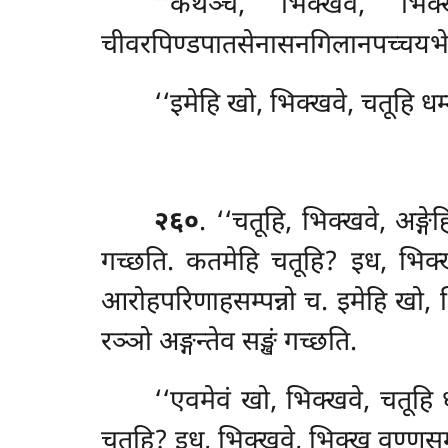
‘‘कथञ्च, भिक्खवे, भिक
चीवरपिण्डपातसेनासनगिलानपच्चयभेसज
‘‘इमेहि खो, भिक्खवे, चतूहि धम्म
२६०
. ‘‘चतूहि, भिक्खवे, अङ्गे
गच्छति. कतमेहि चतूहि? इध, भिक्खव
आरोहपरिणाहसम्पन्नो च. इमेहि खो, भि
रञ्ञो अङ्गन्तेव सङ्खं गच्छति.
‘‘एवमेवं खो, भिक्खवे, चतूहि 
चतूहि? इध, भिक्खवे, भिक्खु वण्णसम्