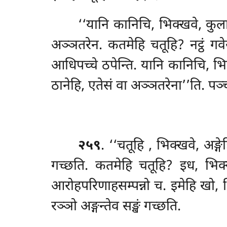
‘‘यानि कानिचि, भिक्खवे, कुलान
अञ्ञतरेन. कतमेहि चतूहि? नट्ठं गवेस
आधिपच्चे ठपेन्ति. यानि कानिचि, भिक
ठानेहि, एतेसं वा अञ्ञतरेना’’ति. पञ्
२५९
. ‘‘चतूहि
, भिक्खवे, अङ्ग
गच्छति. कतमेहि चतूहि? इध, भिक्ख
आरोहपरिणाहसम्पन्नो च. इमेहि खो, भि
रञ्ञो अङ्गन्तेव सङ्खं गच्छति.