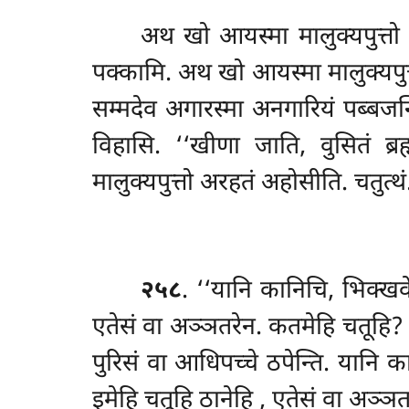
अथ खो आयस्मा मालुक्यपुत्तो
पक्कामि. अथ खो आयस्मा मालुक्यपुत्त
सम्मदेव अगारस्मा अनगारियं पब्बजन्त
विहासि. ‘‘खीणा जाति, वुसितं ब्र
मालुक्यपुत्तो अरहतं अहोसीति. चतुत्थं
२५८
. ‘‘यानि कानिचि, भिक्खवे,
एतेसं वा अञ्ञतरेन. कतमेहि चतूहि? नट
पुरिसं वा आधिपच्चे ठपेन्ति. यानि क
इमेहि चतूहि ठानेहि
, एतेसं वा अञ्ञत