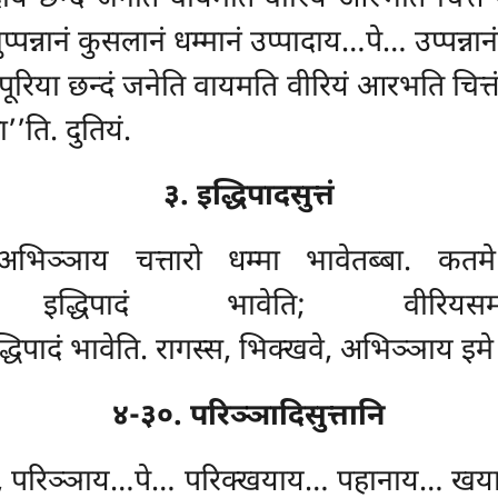
न्नानं कुसलानं धम्मानं उप्पादाय…पे… उप्पन्ना
ूरिया छन्दं जनेति वायमति वीरियं आरभति चित्तं
’’ति. दुतियं.
३. इद्धिपादसुत्तं
 अभिञ्ञाय चत्तारो धम्मा भावेतब्बा. कतम
नागतं इद्धिपादं भावेति; वीरिय
्धिपादं
भावेति. रागस्स, भिक्खवे, अभिञ्ञाय इमे च
४-३०. परिञ्ञादिसुत्तानि
वे, परिञ्ञाय…पे… परिक्खयाय… पहानाय… ख