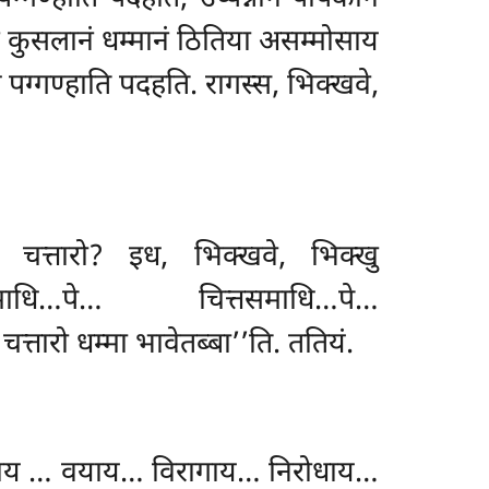
नं कुसलानं धम्मानं ठितिया असम्मोसाय
 पग्गण्हाति पदहति. रागस्स, भिक्खवे,
े चत्तारो? इध, भिक्खवे, भिक्खु
समाधि…पे… चित्तसमाधि…पे…
त्तारो धम्मा भावेतब्बा’’ति. ततियं.
याय
… वयाय… विरागाय… निरोधाय…