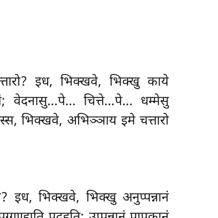
त्तारो? इध, भिक्खवे, भिक्खु काये
 वेदनासु…पे… चित्ते…पे… धम्मेसु
्स, भिक्खवे, अभिञ्ञाय इमे चत्तारो
? इध, भिक्खवे, भिक्खु अनुप्पन्नानं
्गण्हाति पदहति; उप्पन्नानं पापकानं