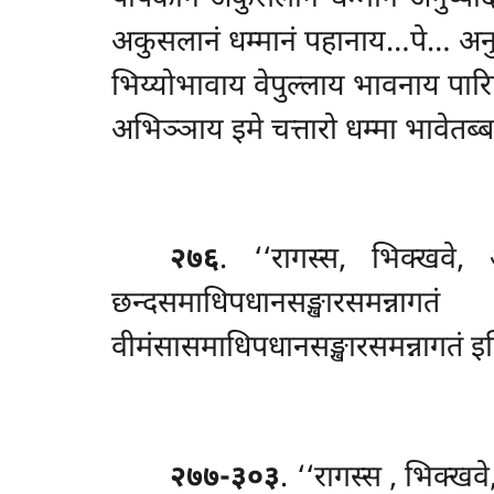
अकुसलानं धम्मानं पहानाय…पे… अनुप्प
भिय्योभावाय वेपुल्लाय भावनाय पारिप
अभिञ्ञाय इमे चत्तारो धम्मा भावेतब्बा
२७६
. ‘‘रागस्स, भिक्खवे,
छन्दसमाधिपधानसङ्खारसमन्
वीमंसासमाधिपधानसङ्खारसमन्नागतं इद
२७७-३०३
. ‘‘रागस्स
, भिक्ख