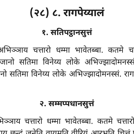
(२८) ८. रागपेय्यालं
१. सतिपट्ठानसुत्तं
अभिञ्ञाय चत्तारो धम्मा भावेतब्बा. कतमे च
ानो सतिमा विनेय्य लोके अभिज्झादोमनस्सं;
नो सतिमा विनेय्य लोके अभिज्झादोमनस्सं. रागस
२. सम्मप्पधानसुत्तं
ञ्ञाय चत्तारो धम्मा भावेतब्बा. कतमे चत्तारो
ाय छन्दं जनेति वायमति वीरियं आरभति चित्तं पग