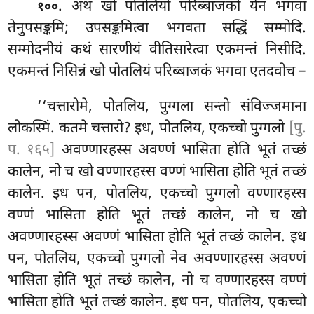
. अथ
खो पोतलियो परिब्बाजको येन भगवा
१००
तेनुपसङ्कमि; उपसङ्कमित्वा भगवता सद्धिं सम्मोदि.
सम्मोदनीयं कथं सारणीयं वीतिसारेत्वा एकमन्तं निसीदि.
एकमन्तं निसिन्नं खो पोतलियं परिब्बाजकं भगवा एतदवोच –
‘‘चत्तारोमे, पोतलिय, पुग्गला सन्तो संविज्जमाना
लोकस्मिं. कतमे चत्तारो? इध, पोतलिय, एकच्चो पुग्गलो
[पु.
प. १६५]
अवण्णारहस्स अवण्णं भासिता होति भूतं तच्छं
कालेन, नो च खो वण्णारहस्स वण्णं भासिता होति भूतं तच्छं
कालेन. इध पन, पोतलिय, एकच्चो पुग्गलो वण्णारहस्स
वण्णं भासिता होति भूतं तच्छं कालेन, नो च खो
अवण्णारहस्स अवण्णं भासिता होति भूतं तच्छं कालेन. इध
पन, पोतलिय, एकच्चो पुग्गलो नेव अवण्णारहस्स अवण्णं
भासिता होति भूतं तच्छं कालेन, नो च वण्णारहस्स वण्णं
भासिता होति भूतं तच्छं कालेन. इध पन, पोतलिय, एकच्चो