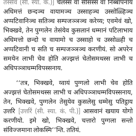
तस्सेव (सी. स्या. कं.)]
चेलस्स वा सीसस्स वा निब्बापनाय
अधिमत्तं छन्दञ्च वायामञ्च उस्साहञ्च उस्सोळ्हिञ्च
अप्पटिवानिञ्च सतिञ्च सम्पजञ्ञञ्च करेय्य; एवमेवं खो,
भिक्खवे, तेन पुग्गलेन तेसंयेव कुसलानं धम्मानं पटिलाभाय
अधिमत्तो छन्दो च वायामो च उस्साहो च उस्सोळ्ही च
अप्पटिवानी च
सति
च सम्पजञ्ञञ्च करणीयं. सो अपरेन
समयेन लाभी चेव होति अज्झत्तं चेतोसमथस्स लाभी च
अधिपञ्ञाधम्मविपस्सनाय.
‘‘तत्र, भिक्खवे, य्वायं पुग्गलो लाभी चेव होति
अज्झत्तं चेतोसमथस्स लाभी च अधिपञ्ञाधम्मविपस्सनाय,
तेन, भिक्खवे, पुग्गलेन तेसुयेव कुसलेसु धम्मेसु पतिट्ठाय
उत्तरि
[उत्तरिं (सी. स्या. कं. पी.)]
आसवानं खयाय योगो
करणीयो. इमे खो, भिक्खवे, चत्तारो पुग्गला सन्तो
संविज्जमाना लोकस्मि’’न्ति. ततियं.