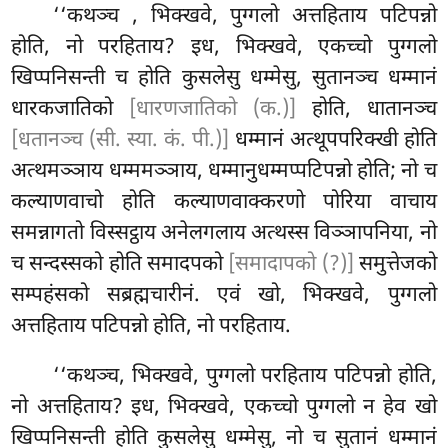
‘‘कथञ्च
, भिक्खवे, पुग्गलो अत्तहिताय पटिपन्नो
होति, नो परहिताय? इध, भिक्खवे, एकच्चो पुग्गलो
खिप्पनिसन्ती च होति कुसलेसु धम्मेसु, सुतानञ्च धम्मानं
धारकजातिको
[धारणजातिको (क.)]
होति, धातानञ्च
[धतानञ्च (सी. स्या. कं. पी.)]
धम्मानं अत्थूपपरिक्खी होति
अत्थमञ्ञाय धम्ममञ्ञाय, धम्मानुधम्मप्पटिपन्नो होति; नो च
कल्याणवाचो होति कल्याणवाक्करणो पोरिया वाचाय
समन्नागतो विस्सट्ठाय अनेलगलाय अत्थस्स विञ्ञापनिया, नो
च सन्दस्सको होति समादपको
[समादापको (?)]
समुत्तेजको
सम्पहंसको सब्रह्मचारीनं. एवं खो, भिक्खवे, पुग्गलो
अत्तहिताय पटिपन्नो होति, नो परहिताय.
‘‘कथञ्च, भिक्खवे, पुग्गलो परहिताय पटिपन्नो होति,
नो अत्तहिताय? इध, भिक्खवे, एकच्चो पुग्गलो न हेव खो
खिप्पनिसन्ती होति कुसलेसु धम्मेसु, नो च सुतानं धम्मानं