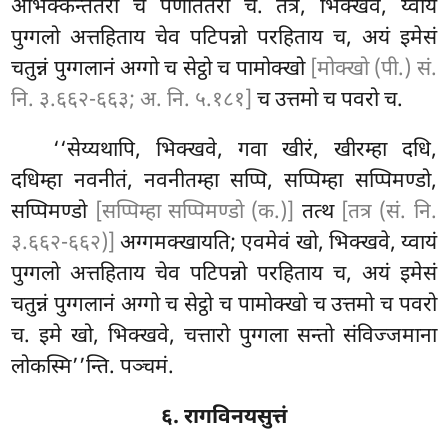
अभिक्कन्ततरो च पणीततरो च. तत्र, भिक्खवे, य्वायं
पुग्गलो अत्तहिताय चेव पटिपन्नो परहिताय च, अयं इमेसं
चतुन्नं पुग्गलानं अग्गो च सेट्ठो च पामोक्खो
[मोक्खो (पी.) सं.
नि. ३.६६२-६६३; अ. नि. ५.१८१]
च उत्तमो च पवरो च.
‘‘सेय्यथापि, भिक्खवे, गवा खीरं, खीरम्हा दधि,
दधिम्हा नवनीतं, नवनीतम्हा सप्पि, सप्पिम्हा सप्पिमण्डो,
सप्पिमण्डो
[सप्पिम्हा सप्पिमण्डो (क.)]
तत्थ
[तत्र (सं. नि.
३.६६२-६६२)]
अग्गमक्खायति; एवमेवं खो, भिक्खवे, य्वायं
पुग्गलो अत्तहिताय चेव पटिपन्नो परहिताय च, अयं इमेसं
चतुन्नं पुग्गलानं अग्गो च सेट्ठो च पामोक्खो च उत्तमो च पवरो
च. इमे
खो, भिक्खवे, चत्तारो पुग्गला सन्तो संविज्जमाना
लोकस्मि’’न्ति. पञ्चमं.
६. रागविनयसुत्तं