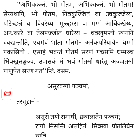
‘‘अभिक्कन्तं, भो गोतम, अभिक्कन्तं, भो गोतम!
सेय्यथापि, भो गोतम, निक्कुज्जितं वा उक्कुज्जेय्य,
पटिच्छन्नं वा विवरेय्य, मूळ्हस्स वा मग्गं आचिक्खेय्य,
अन्धकारे वा तेलपज्जोतं धारेय्य – चक्खुमन्तो रूपानि
दक्खन्तीति, एवमेवं भोता गोतमेन अनेकपरियायेन धम्मो
पकासितो
. एसाहं भवन्तं गोतमं सरणं गच्छामि धम्मञ्च
भिक्खुसङ्घञ्च. उपासकं मं भवं गोतमो धारेतु अज्जतग्गे
पाणुपेतं सरणं गत’’न्ति. दसमं.
असुरवग्गो पञ्चमो.
📜
तस्सुद्दानं –
असुरो तयो समाधी, छवालातेन पञ्चमं;
रागो निसन्ति अत्तहितं, सिक्खा पोतलियेन
चाति.