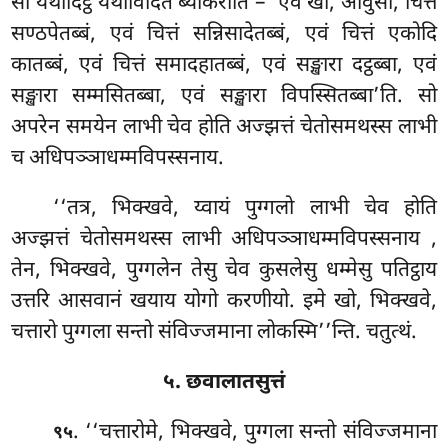
सो यथादिट्ठं यथाविदितं ब्याकरोति – ‘एवं खो, आवुसो, चित्तं
सण्ठपेतब्बं, एवं चित्तं सन्निसादेतब्बं, एवं चित्तं एकोदि
कातब्बं, एवं चित्तं समादहातब्बं, एवं सङ्खारा दट्ठब्बा, एवं
सङ्खारा सम्मसितब्बा, एवं सङ्खारा विपस्सितब्बा’ति. सो
अपरेन समयेन
लाभी चेव होति अज्झत्तं चेतोसमथस्स लाभी
च अधिपञ्ञाधम्मविपस्सनाय.
‘‘तत्र, भिक्खवे, य्वायं पुग्गलो लाभी चेव होति
अज्झत्तं चेतोसमथस्स लाभी अधिपञ्ञाधम्मविपस्सनाय
,
तेन, भिक्खवे, पुग्गलेन तेसु चेव कुसलेसु धम्मेसु पतिट्ठाय
उत्तरि आसवानं खयाय योगो करणीयो. इमे खो, भिक्खवे,
चत्तारो पुग्गला सन्तो संविज्जमाना लोकस्मि’’न्ति. चतुत्थं.
५. छवालातसुत्तं
. ‘‘चत्तारोमे, भिक्खवे, पुग्गला सन्तो संविज्जमाना
९५