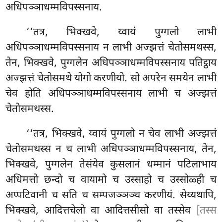
अधिपञ्ञाधम्मविपस्सनाय.
‘‘तत्र, भिक्खवे, य्वायं पुग्गलो लाभी
अधिपञ्ञाधम्मविपस्सनाय न लाभी अज्झत्तं चेतोसमथस्स,
तेन, भिक्खवे, पुग्गलेन अधिपञ्ञाधम्मविपस्सनाय पतिट्ठाय
अज्झत्तं चेतोसमथे योगो
करणीयो. सो अपरेन समयेन लाभी
चेव होति अधिपञ्ञाधम्मविपस्सनाय लाभी च अज्झत्तं
चेतोसमथस्स.
‘‘तत्र, भिक्खवे, य्वायं पुग्गलो न चेव लाभी अज्झत्तं
चेतोसमथस्स न च लाभी अधिपञ्ञाधम्मविपस्सनाय, तेन,
भिक्खवे, पुग्गलेन तेसंयेव कुसलानं धम्मानं पटिलाभाय
अधिमत्तो छन्दो च वायामो च उस्साहो च उस्सोळ्ही च
अप्पटिवानी च सति च सम्पजञ्ञञ्च करणीयं. सेय्यथापि,
भिक्खवे, आदित्तचेलो वा आदित्तसीसो वा तस्सेव
[तस्स