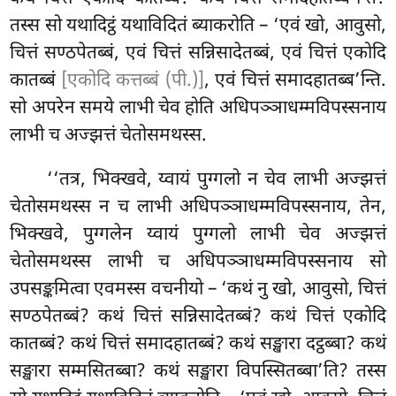
तस्स सो यथादिट्ठं यथाविदितं ब्याकरोति – ‘एवं खो, आवुसो,
चित्तं सण्ठपेतब्बं, एवं चित्तं सन्निसादेतब्बं, एवं चित्तं एकोदि
कातब्बं
[एकोदि कत्तब्बं (पी.)]
, एवं चित्तं समादहातब्ब’न्ति.
सो अपरेन समये लाभी चेव होति अधिपञ्ञाधम्मविपस्सनाय
लाभी च अज्झत्तं चेतोसमथस्स.
‘‘तत्र, भिक्खवे, य्वायं पुग्गलो न चेव लाभी अज्झत्तं
चेतोसमथस्स न च लाभी अधिपञ्ञाधम्मविपस्सनाय, तेन,
भिक्खवे, पुग्गलेन य्वायं पुग्गलो लाभी चेव अज्झत्तं
चेतोसमथस्स लाभी
च अधिपञ्ञाधम्मविपस्सनाय सो
उपसङ्कमित्वा एवमस्स वचनीयो – ‘कथं नु खो, आवुसो, चित्तं
सण्ठपेतब्बं? कथं चित्तं सन्निसादेतब्बं? कथं चित्तं एकोदि
कातब्बं? कथं चित्तं समादहातब्बं? कथं सङ्खारा दट्ठब्बा? कथं
सङ्खारा सम्मसितब्बा? कथं सङ्खारा विपस्सितब्बा’ति? तस्स