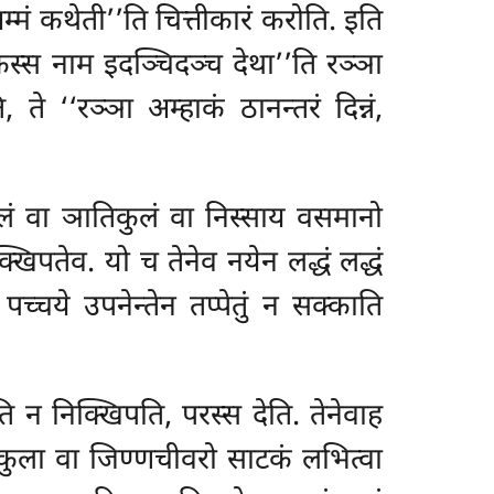
धम्मं कथेती’’ति चित्तीकारं करोति. इति
सुकस्स नाम इदञ्चिदञ्च देथा’’ति रञ्ञा
े ‘‘रञ्ञा अम्हाकं ठानन्तरं दिन्नं,
ुलं वा ञातिकुलं वा निस्साय वसमानो
 निक्खिपतेव. यो च तेनेव नयेन लद्धं लद्धं
 पच्चये उपनेन्तेन तप्पेतुं न सक्काति
ि न निक्खिपति, परस्स देति. तेनेवाह
तिकुला वा जिण्णचीवरो साटकं लभित्वा