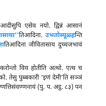
िआदीसुपि एसेव नयो. द्विन्नं आसानं
ासाया’’
तिआदिना.
उभतोब्यूळ्ह
न्ति
ता
तिआदिना जीवितासाय दुच्चजभावं
 करोन्तो विय होतीति अत्थो. एत्थ च
 तेसु पुब्बकारी ‘इणं देमी’ति सञ्ञं
णत्तिसंवण्णनायं (पु. प. अट्ठ. ८३) पन