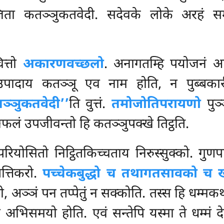
्जिता कतञ्ञुकतवेदी. सदेवके लोके अरहं सम्
ित्तो
अकारणवच्छलो
. अनागतम्हि पयोजनं अप
 उपादाय कतञ्ञू एव नाम होति, न पुब्बका
्ञुकतवेदी’’
ति वुत्तं.
तमोजोतिपरायणो
पुञ
ञ्ञफलं उपजीवन्तो हि कतञ्ञुपक्खे तिट्ठति.
परियोसितो निट्ठितकिच्चताय निरुस्सुक्को. गुणप
ित्तिकरो.
पच्चेकबुद्धो च तथागतसावको च ख
ण्णो, अञ्ञं पन तप्पेतुं न सक्कोति. तस्स हि 
अभिसमयो होति. एवं सन्तेपि यस्मा ते धम्मं देस