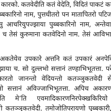
 कारको. कतवेदीति कतं वेदेति, विदितं पाकटं कर
ब्बकारिनो नाम, पुत्तधीतरो पन मातापितरो पटिज
ु आचरियुपज्झाया पुब्बकारिनो नाम, अन्तेव
 च तेसं कुरुमाना कतवेदिनो नाम. तेसं आविभ
कतेयेव उपकारे अत्तनि कतं उपकारं अनपेक्खि
या च. सो दुल्लभो सत्तानं तण्हाभिभूतत्ता. प
रतो जानन्तो वेदियन्तो कतञ्ञुकतवेदी सेय
्लभो सत्तानं अविज्जाभिभूतत्ता. अपिच अका
सति मे’ति एवमादिकारणनिरपेक्खकिरियो
ो कतञ्ञुकतवेदी. तमोजोतिपरायणो पुब्बकारी