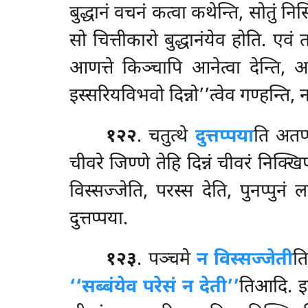
बुद्धानं वचनं कत्वा कथेन्ति, सोतुं न
सो चित्तीकारो बुद्धानंयेव होति. एवं
आणत्ते
किञ्चापि आनेत्वा देन्ति, अ
इस्सरियविभवो दिन्नो’’त्वेव गण्हन्ति, 
१२२
. चतुत्थे
दुत्तप्पया
ति अतप्
चीवरे जिण्णे तेहि दिन्नं चीवरं निक्
विस्सज्जेति, परस्स देति, पुनप्पुनं 
दुत्तप्पया.
१२३
. पञ्चमे
न विस्सज्जेती
ति
‘‘सब्बंयेव परेसं न देती’’
तिआदि. इद