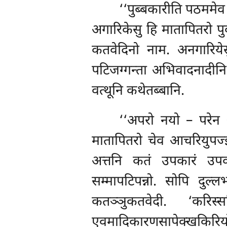
‘‘पुब्बकारीति पठममेव
अगारिकेसु हि मातापितरो पु
कतवेदिनो नाम. अनगारियेस
पटिजग्गन्ता अभिवादनादीनि
वत्थूनि कथेतब्बानि.
‘‘अपरो नयो – परेन अ
मातापितरो चेव आचरियुपज्झा
अत्तनि
कतं उपकारं उपका
सम्मापटिपन्नो. सोपि दुल
कतञ्ञुकतवेदी. ‘करिस्
एवमादिकारणसापेक्खकिरिय