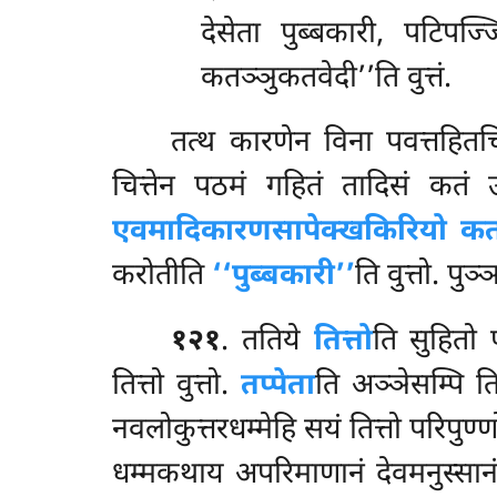
देसेता पुब्बकारी, पटिपज
कतञ्ञुकतवेदी’’ति वुत्तं.
तत्थ कारणेन विना पवत्तहितच
चित्तेन पठमं गहितं तादिसं कतं
एवमादिकारणसापेक्खकिरियो कतञ
करोतीति
‘‘पुब्बकारी’’
ति वुत्तो. पु
१२१
. ततिये
तित्तो
ति सुहितो 
तित्तो वुत्तो.
तप्पेता
ति अञ्ञेसम्पि त
नवलोकुत्तरधम्मेहि सयं तित्तो परिपु
धम्मकथाय अपरिमाणानं देवमनुस्सानं 