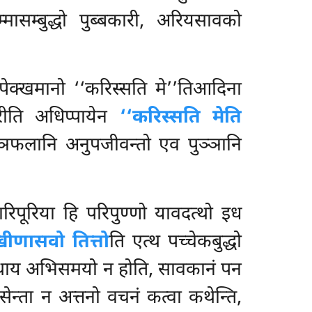
मासम्बुद्धो पुब्बकारी, अरियसावको
ेक्खमानो ‘‘करिस्सति मे’’तिआदिना
रीति अधिप्पायेन
‘‘करिस्सति मेति
्ञफलानि अनुपजीवन्तो एव पुञ्ञानि
ारिपूरिया हि परिपुण्णो यावदत्थो इध
ीणासवो तित्तो
ति एत्थ पच्चेकबुद्धो
धम्मकथाय अभिसमयो न होति, सावकानं पन
ेन्ता न अत्तनो वचनं कत्वा कथेन्ति,