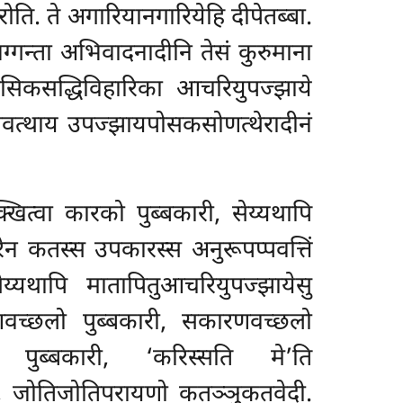
ोति. ते अगारियानगारियेहि दीपेतब्बा.
ग्गन्ता अभिवादनादीनि तेसं कुरुमाना
ासिकसद्धिविहारिका आचरियुपज्झाये
ावत्थाय उपज्झायपोसकसोणत्थेरादीनं
त्वा कारको पुब्बकारी, सेय्यथापि
रेन कतस्स उपकारस्स अनुरूपप्पवत्तिं
्यथापि मातापितुआचरियुपज्झायेसु
रणवच्छलो पुब्बकारी, सकारणवच्छलो
 पुब्बकारी, ‘करिस्सति मे’ति
, जोतिजोतिपरायणो कतञ्ञुकतवेदी.