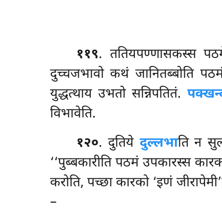
११९
. ततियपण्णासकस्स
पठम
दुच्चजभावो कथं जानितब्बोति पठम
युद्धत्थाय उभतो सन्निपतितं.
पक्खन्
विभावेति.
१२०
. दुतिये
दुल्लभा
ति न स
‘‘पुब्बकारीति पठमं उपकारस्स कारको
करोति, पच्छा कारको ‘इणं जीरापेमी’ति
–