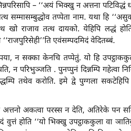
िसिन्नपरिसापि – ‘‘अयं भिक्खु न अत्तना पटिविद्धं 
 तत्थ सम्मासम्बुद्धोव तप्पेता नाम. यथा हि ‘‘अ
थ खो राजाव तत्थ दायको. येहिपि लद्धं होति, त
न ‘‘राजपुरिसेही’’ति एवंसम्पदमिदं वेदितब्बं.
पया, न सक्का केनचि तप्पेतुं. यो हि उपट्ठाकक
खिपति, न परिभुञ्जति
. पुनप्पुनं दिन्नम्पि गहेत्वा
लद्धम्पि तथेव करोति. इमे द्वे पुग्गला सकटेहिपि
 अत्तनो अकत्वा परस्स न देति, अतिरेके पन सत
ं वुत्तं होति ‘‘यो भिक्खु उपट्ठाककुला वा ञा