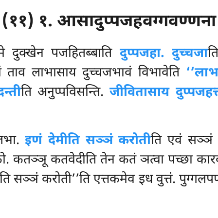
(११) १. आसादुप्पजहवग्गवण्णना
े दुक्खेन पजहितब्बाति
दुप्पजहा. दुच्चजा
त
ं ताव लाभासाय दुच्चजभावं विभावेति
‘‘लाभ
दन्ती
ति अनुप्पविसन्ति.
जीवितासाय दुप्पजहत्
ुलभा.
इणं देमीति सञ्ञं करोती
ति एवं सञ्ञं
. कतञ्ञू कतवेदीति तेन कतं ञत्वा पच्छा कारको.
 सञ्ञं करोती’’ति एत्तकमेव इध वुत्तं. पुग्गलपण्