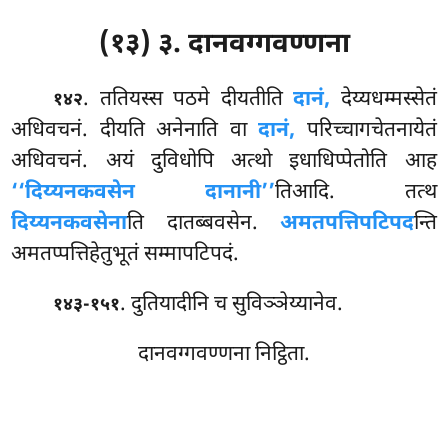
(१३) ३. दानवग्गवण्णना
. ततियस्स पठमे दीयतीति
दानं,
देय्यधम्मस्सेतं
१४२
अधिवचनं. दीयति अनेनाति वा
दानं,
परिच्चागचेतनायेतं
अधिवचनं. अयं दुविधोपि अत्थो इधाधिप्पेतोति आह
‘‘दिय्यनकवसेन दानानी’’
तिआदि. तत्थ
दिय्यनकवसेना
ति दातब्बवसेन.
अमतपत्तिपटिपद
न्ति
अमतप्पत्तिहेतुभूतं सम्मापटिपदं.
. दुतियादीनि च सुविञ्ञेय्यानेव.
१४३-१५१
दानवग्गवण्णना निट्ठिता.