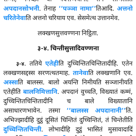
अपदानसोभनी
. तेनाह
‘‘पञ्ञा नामा’’
तिआदि.
अत्तनो
चरितेनेवा
ति अत्तनो चरियाय एव. सेसमेत्थ उत्तानमेव.
लक्खणसुत्तवण्णना निट्ठिता.
३-४. चिन्तीसुत्तादिवण्णना
. ततिये
एतेही
ति दुच्चिन्तितचिन्तितादीहि. एतेन
३-४
लक्खणसद्दस्स सरणत्थतमाह.
तानेवा
ति लक्खणानि एव.
अस्सा
ति बालस्स. बालो अयन्ति निमीयति सञ्जानीयति
एतेहीति
बालनिमित्तानि
. अपदानं वुच्चति, विख्यातं कम्मं,
दुच्चिन्तितचिन्तितादीनि च बाले विख्यातानि
असाधारणभावेन. तस्मा
‘‘बालस्स अपदानानी’’
ति.
अभिज्झादीहि दुट्ठं दूसितं चिन्तितं दुच्चिन्तितं, तं चिन्तेतीति
दुच्चिन्तितचिन्ती
. लोभादीहि दुट्ठं भासितं मुसावादादिं