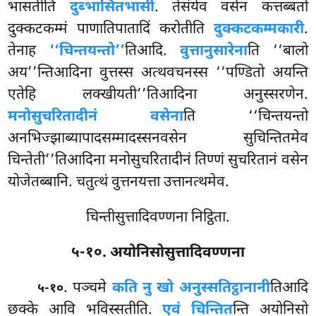
भासतीति
दुब्भासितभासी
. तेसंयेव वसेन कत्तब्बतो
दुक्कटकम्मं पाणातिपातादिं करोतीति
दुक्कटकम्मकारी
.
तेनाह
‘‘चिन्तयन्तो’’
तिआदि.
वुत्तानुसारेना
ति ‘‘बालो
अय’’न्तिआदिना वुत्तस्स अत्थवचनस्स ‘‘पण्डितो अयन्ति
एतेहि लक्खीयती’’तिआदिना अनुस्सरणेन.
मनोसुचरितादीनं वसेना
ति ‘‘चिन्तयन्तो
अनभिज्झाब्यापादसम्मादस्सनवसेन
सुचिन्तितमेव
चिन्तेती’’तिआदिना मनोसुचरितादीनं तिण्णं सुचरितानं वसेन
योजेतब्बानि. चतुत्थं वुत्तनयत्ता उत्तानत्थमेव.
चिन्तीसुत्तादिवण्णना निट्ठिता.
५-१०. अयोनिसोसुत्तादिवण्णना
. पञ्चमे
कति नु खो अनुस्सतिट्ठानानी
तिआदि
५-१०
छक्के आवि भविस्सतीति.
एवं चिन्तित
न्ति अयोनिसो