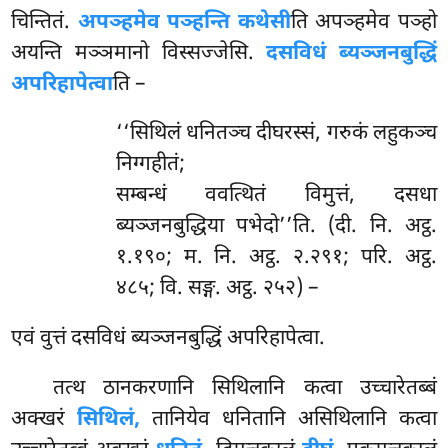
चिन्तितं.
अपञ्हमेव पञ्हन्ति कथेसी
ति अपञ्हमेव पञ्हो
अयन्ति मञ्ञमानो विस्सज्जेसि.
दसविधं ब्यञ्जनबुद्धिं
अपरिहापेत्वा
ति –
‘‘सिथिलं
धनितञ्च दीघरस्सं, गरुकं लहुकञ्च
निग्गहीतं;
सम्बन्धं ववत्थितं विमुत्तं, दसधा
ब्यञ्जनबुद्धिया पभेदो’’ति. (दी. नि. अट्ठ.
१.१९०; म. नि. अट्ठ. २.२९१; परि. अट्ठ.
४८५; वि. सङ्ग. अट्ठ. २५२) –
एवं वुत्तं दसविधं ब्यञ्जनबुद्धिं अपरिहापेत्वा.
तत्थ ठानकरणानि सिथिलानि कत्वा उच्चारेतब्बं
अक्खरं
सिथिलं,
तानियेव धनितानि असिथिलानि कत्वा