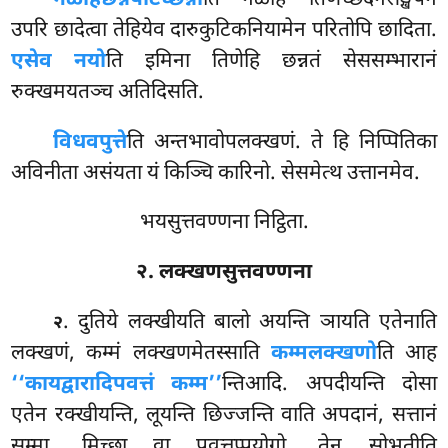
उपरि छादेत्वा तेहियेव दारुकुटिकनियामेन परितोपि छादिता.
एसेव नयो
ति इमिना तिणेहि छन्नतं सेससम्भारानं
रुक्खमयतञ्च अतिदिसति.
विधवपुत्ते
ति अन्तभावोपलक्खणं. ते हि निप्पितिका
अविनीता असंयता यं किञ्चि कारिनो. सेसमेत्थ उत्तानमेव.
भयसुत्तवण्णना निट्ठिता.
२. लक्खणसुत्तवण्णना
. दुतिये लक्खीयति बालो अयन्ति ञायति एतेनाति
२
लक्खणं, कम्मं लक्खणमेतस्साति
कम्मलक्खणो
ति आह
‘‘कायद्वारादिपवत्तं कम्म’’
न्तिआदि. अपदीयन्ति दोसा
एतेन रक्खीयन्ति, लूयन्ति छिज्जन्ति वाति अपदानं, सत्तानं
सम्मा, मिच्छा वा पवत्तप्पयोगो. तेन सोभतीति