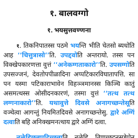
१. बालवग्गो
१. भयसुत्तवण्णना
. तिकनिपातस्स
पठमे
भय
न्ति भीति चेतसो ब्यधोति
१
आह
‘‘चित्तुत्रासो’’
ति.
उपद्दवो
ति अन्तरायो. तस्स पन
विक्खेपकारणत्ता वुत्तं
‘‘अनेकग्गताकारो’’
ति.
उपसग्गो
ति
उपसज्जनं, देवतोपपीळादिना अप्पटिकारविघातापत्ति. सा
पन यस्मा पटिकाराभावेन विहञ्ञमानस्स किञ्चि कातुं
असमत्थस्स ओसीदनकारणं, तस्मा वुत्तं
‘‘तत्थ तत्थ
लग्गनाकारो’’
ति.
यथावुत्ते दिवसे अनागच्छन्तेसू
ति
वञ्चेत्वा आगन्तुं नियमितदिवसे अनागच्छन्तेसु.
द्वारे अग्गिं
दत्वा
ति बहि अनिक्खमनत्थाय द्वारे अग्गिं दत्वा.
नळेहि
छन्नपटिच्छन्ना
ति नळेहि तिणच्छदनसङ्खेपेन