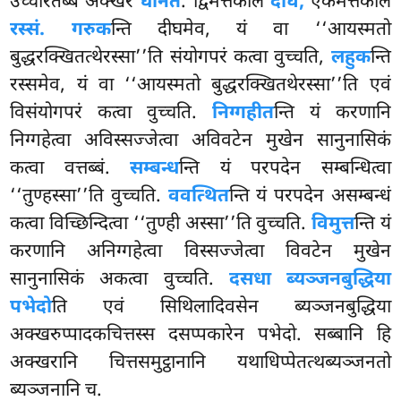
उच्चारेतब्बं अक्खरं
धनितं
. द्विमत्तकालं
दीघं,
एकमत्तकालं
रस्सं. गरुक
न्ति दीघमेव, यं वा ‘‘आयस्मतो
बुद्धरक्खितत्थेरस्सा’’ति संयोगपरं कत्वा वुच्चति,
लहुक
न्ति
रस्समेव, यं वा ‘‘आयस्मतो बुद्धरक्खितथेरस्सा’’ति एवं
विसंयोगपरं कत्वा वुच्चति.
निग्गहीत
न्ति यं करणानि
निग्गहेत्वा अविस्सज्जेत्वा अविवटेन मुखेन सानुनासिकं
कत्वा वत्तब्बं.
सम्बन्ध
न्ति यं परपदेन सम्बन्धित्वा
‘‘तुण्हस्सा’’ति वुच्चति.
ववत्थित
न्ति यं परपदेन असम्बन्धं
कत्वा विच्छिन्दित्वा ‘‘तुण्ही अस्सा’’ति वुच्चति.
विमुत्त
न्ति यं
करणानि अनिग्गहेत्वा विस्सज्जेत्वा विवटेन मुखेन
सानुनासिकं अकत्वा वुच्चति.
दसधा ब्यञ्जनबुद्धिया
पभेदो
ति एवं सिथिलादिवसेन ब्यञ्जनबुद्धिया
अक्खरुप्पादकचित्तस्स दसप्पकारेन पभेदो. सब्बानि हि
अक्खरानि चित्तसमुट्ठानानि यथाधिप्पेतत्थब्यञ्जनतो
ब्यञ्जनानि च.