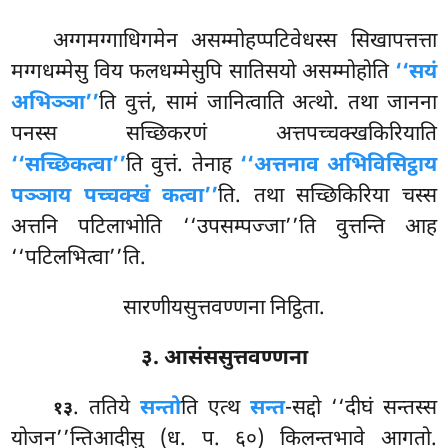
अग्गमग्गाधिगमेन असम्मोहप्पटिवेधस्स सिखापत्तत्ता
मग्गधम्मेसु विय फलधम्मेसुपि सातिसयो असम्मोहोति
‘‘सयं
अभिञ्ञा’’
ति वुत्तं, सामं जानित्वाति अत्थो. तथा जानना
पनस्स सच्छिकरणं अत्तपच्चक्खकिरियाति
‘‘सच्छिकत्वा’’
ति वुत्तं. तेनाह
‘‘अत्तनाव अभिविसिट्ठाय
पञ्ञाय पच्चक्खं कत्वा’’
ति. तथा सच्छिकिरिया चस्स
अत्तनि पटिलाभोति ‘‘उपसम्पज्जा’’ति वुत्तन्ति आह
‘‘पटिलभित्वा’’ति.
सारणीयसुत्तवण्णना निट्ठिता.
३. आसंससुत्तवण्णना
. ततिये
सन्तो
ति एत्थ
सन्त
-सद्दो ‘‘दीघं सन्तस्स
१३
योजन’’न्तिआदीसु (ध. प. ६०) किलन्तभावे आगतो.