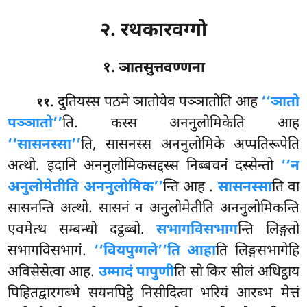
२. रथकारवग्गो
१. ञातसुत्तवण्णना
. दुतियस्स पठमे ञातोयेव पञ्ञातोति आह
‘‘ञातो
११
पञ्ञातो’’
ति. कस्स अननुलोमिकेति आह
‘‘सासनस्सा’’
ति, सासनस्स अननुलोमिके अप्पतिरूपेति
अत्थो. इदानि अननुलोमिकसद्दस्स निब्बचनं दस्सेन्तो
‘‘न
अनुलोमेतीति अननुलोमिक’’
न्ति आह
.
सासनस्सा
ति वा
सासनन्ति अत्थो. सासनं न अनुलोमेतीति अननुलोमिकन्ति
एवमेत्थ सम्बन्धो दट्ठब्बो.
सभागविसभाग
न्ति लिङ्गतो
सभागविसभागं.
‘‘वियपुग्गले’’ति आहा
ति लिङ्गसभागेहि
अविसेसेत्वा आह.
उम्मादं पापुणी
ति सो किर सीलं अधिट्ठाय
पिहितद्वारगब्भे सयनपिट्ठे निसीदित्वा भरियं आरब्भ मेत्तं