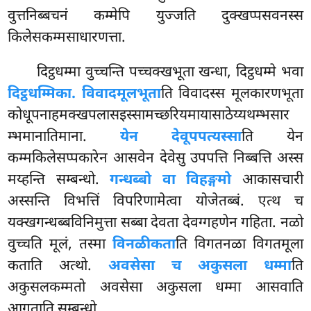
वुत्तनिब्बचनं कम्मेपि युज्जति दुक्खप्पसवनस्स
किलेसकम्मसाधारणत्ता.
दिट्ठधम्मा वुच्चन्ति पच्चक्खभूता खन्धा, दिट्ठधम्मे भवा
दिट्ठधम्मिका. विवादमूलभूता
ति विवादस्स मूलकारणभूता
कोधूपनाहमक्खपलासइस्सामच्छरियमायासाठेय्यथम्भसार
म्भमानातिमाना.
येन देवूपपत्यस्सा
ति
येन
कम्मकिलेसप्पकारेन आसवेन देवेसु उपपत्ति निब्बत्ति अस्स
मय्हन्ति सम्बन्धो.
गन्धब्बो वा विहङ्गमो
आकासचारी
अस्सन्ति विभत्तिं विपरिणामेत्वा योजेतब्बं. एत्थ च
यक्खगन्धब्बविनिमुत्ता सब्बा देवता देवग्गहणेन गहिता. नळो
वुच्चति मूलं, तस्मा
विनळीकता
ति विगतनळा विगतमूला
कताति अत्थो.
अवसेसा च अकुसला धम्मा
ति
अकुसलकम्मतो अवसेसा अकुसला धम्मा आसवाति
आगताति सम्बन्धो.