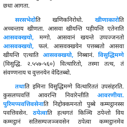
छधा आगता.
सरसभेदो
ति खणिकनिरोधो.
खीणाकारो
ति
अच्चन्ताय खीणता. आसवा खीयन्ति पहीयन्ति एतेनाति
आसवक्खयो,
मग्गो. आसवानं खयन्ते उप्पज्जनतो
आसवक्खयो,
फलं. आसवक्खयेन पत्तब्बतो आसवा
खीयन्ति एत्थाति
आसवक्खयो,
निब्बानं.
विसुद्धिमग्गे
(विसुद्धि. २.५५७-५६०) वित्थारितो, तस्मा तत्थ, तं
संवण्णनाय च वुत्तनयेन वेदितब्बो.
तथा
ति इमिना विसुद्धिमग्गे वित्थारिततं उपसंहरति.
कुसलप्पवत्तिं आवरन्ति निवारेन्तीति
आवरणीया.
पुरिमप्पवत्तिवसेना
ति निद्दोक्कमनतो पुब्बे कम्मट्ठानस्स
पवत्तिवसेन.
ठपेत्वा
ति हत्थगतं किञ्चि ठपेन्तो विय
कम्मट्ठानं सतिसम्पजञ्ञवसेन ठपेत्वा कम्मट्ठानमेव