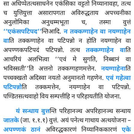
सा अधिप्पेतत्थसाधनेन एकंसिका वट्टतो निय्यानावहा, तत्थ
च युत्तियुत्ता असारापगता अविरुद्धताय अपच्चनीका
अनुलोमिका अनुधम्मभूता च, तस्मा वुत्तं
‘‘एकंसपटिपद’’
न्तिआदि.
न तक्कग्गाहेन वा नयग्गाहेन
वा
ति तक्कग्गाहेन वा पटिपन्नो न होति नयग्गाहेन वा
अपण्णकपटिपदं पटिपन्नो. तत्थ
तक्कग्गाहेन वा
ति
आचरियं अलभित्वा ‘‘एवं मे सुगति, निब्बानं वा
भविस्सती’’ति अत्तनो तक्कग्गहणमत्तेन.
नयग्गाहेना
ति
पच्चक्खतो अदिस्वा नयतो अनुमानतो गहणेन.
एवं गहेत्वा
पटिपन्नो
ति तक्कमत्तेन, नयग्गाहेन वा पटिपन्नो.
पण्डितसत्थवाहो विय सम्पत्तीहि न परिहायतीति योजना.
यं सन्धाय वुत्त
न्ति परिहानञ्च अपरिहानञ्च सन्धाय
जातके
(जा. १.१.१) वुत्तं. अयं पनेत्थ गाथाय अत्थयोजना –
अपण्णकं ठानं
अविरद्धकारणं निय्यानिककारणं
एके