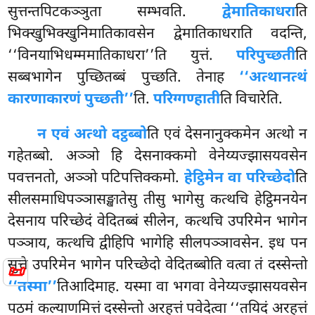
सुत्तन्तपिटकञ्ञुता सम्भवति.
द्वेमातिकाधरा
ति
भिक्खुभिक्खुनिमातिकावसेन द्वेमातिकाधराति वदन्ति,
‘‘विनयाभिधम्ममातिकाधरा’’ति युत्तं.
परिपुच्छती
ति
सब्बभागेन पुच्छितब्बं पुच्छति. तेनाह
‘‘अत्थानत्थं
कारणाकारणं पुच्छती’’
ति.
परिग्गण्हाती
ति विचारेति.
न एवं अत्थो दट्ठब्बो
ति एवं देसनानुक्कमेन अत्थो न
गहेतब्बो. अञ्ञो हि देसनाक्कमो वेनेय्यज्झासयवसेन
पवत्तनतो, अञ्ञो पटिपत्तिक्कमो.
हेट्ठिमेन वा परिच्छेदो
ति
सीलसमाधिपञ्ञासङ्खातेसु तीसु भागेसु कत्थचि हेट्ठिमनयेन
देसनाय परिच्छेदं वेदितब्बं सीलेन, कत्थचि उपरिमेन भागेन
पञ्ञाय, कत्थचि द्वीहिपि भागेहि सीलपञ्ञावसेन. इध पन
सुत्ते उपरिमेन भागेन परिच्छेदो वेदितब्बोति वत्वा तं दस्सेन्तो
📜
‘‘तस्मा’’
तिआदिमाह. यस्मा वा भगवा वेनेय्यज्झासयवसेन
पठमं कल्याणमित्तं दस्सेन्तो अरहत्तं पवेदेत्वा ‘‘तयिदं अरहत्तं