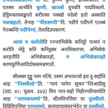
उभयक्खिकाणो वा’’
ति. कुणनं कुणो, हत्थवेकल्लं. तं
एतस्स अत्थीति
कुणी. खञ्जो
वुच्चति पादविकलो.
हेट्ठिमकायसङ्खातो सरीरस्स पक्खो पदेसो हतो अस्साति
पक्खहतो
. तेनाह
‘‘पीठसप्पी’’
ति. पदीपे पदीपने एतब्बं
नेतब्बन्ति
पदीपेय्यं,
तेलादिउपकरणं.
आसं न करोती
ति रज्जाभिसेके कनिट्ठो पत्थनं न
करोति जेट्ठे सति कनिट्ठस्स अनधिकारत्ता. अभिसेकं
अरहतीति अभिसेकारहो,
न अभिसेकारहो
काणकुणिआदिदोससमन्नागतो.
सीलस्स
दुट्ठु नाम नत्थि, तस्मा अभावत्थो इध दु-सद्दोति
आह
‘‘निस्सीलो’’
ति. ‘‘पापं पापेन सुकर’’न्तिआदीसु
(उदा. ४८; चूळव. ३४३) विय पाप-सद्दो निहीनपरियायोति
आह
‘‘लामकधम्मो’’
ति. सीलविपत्तिया वा
दुस्सीलो
.
दिट्ठिविपत्तिया
पापधम्मो
. कायवाचासंवरभेदेन वा
दुस्सीलो,