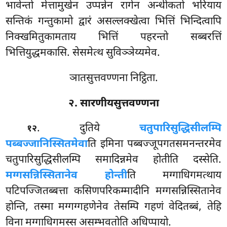
भावेन्तो मेत्तामुखेन उप्पन्नेन रागेन अन्धीकतो भरियाय
सन्तिकं गन्तुकामो द्वारं असल्लक्खेत्वा भित्तिं भिन्दित्वापि
निक्खमितुकामताय भित्तिं पहरन्तो सब्बरत्तिं
भित्तियुद्धमकासि. सेसमेत्थ सुविञ्ञेय्यमेव.
ञातसुत्तवण्णना निट्ठिता.
२. सारणीयसुत्तवण्णना
. दुतिये
चतुपारिसुद्धिसीलम्पि
१२
पब्बज्जानिस्सितमेवा
ति इमिना पब्बज्जूपगतसमनन्तरमेव
चतुपारिसुद्धिसीलम्पि समादिन्नमेव होतीति दस्सेति.
मग्गसन्निस्सितानेव होन्ती
ति
मग्गाधिगमत्थाय
पटिपज्जितब्बत्ता कसिणपरिकम्मादीनि मग्गसन्निस्सितानेव
होन्ति, तस्मा मग्गग्गहणेनेव तेसम्पि गहणं वेदितब्बं, तेहि
विना मग्गाधिगमस्स असम्भवतोति अधिप्पायो.