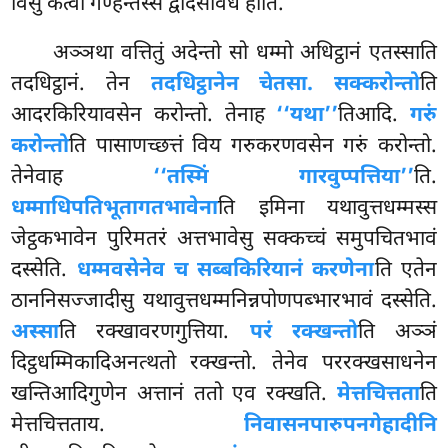
विसुं कत्वा गण्हन्तस्स द्वादसविधं होति.
अञ्ञथा
वत्तितुं अदेन्तो सो धम्मो अधिट्ठानं एतस्साति
तदधिट्ठानं. तेन
तदधिट्ठानेन चेतसा. सक्करोन्तो
ति
आदरकिरियावसेन करोन्तो. तेनाह
‘‘यथा’’
तिआदि.
गरुं
करोन्तो
ति पासाणच्छत्तं विय गरुकरणवसेन गरुं करोन्तो.
तेनेवाह
‘‘तस्मिं गारवुप्पत्तिया’’
ति.
धम्माधिपतिभूतागतभावेना
ति इमिना यथावुत्तधम्मस्स
जेट्ठकभावेन पुरिमतरं अत्तभावेसु सक्कच्चं समुपचितभावं
दस्सेति.
धम्मवसेनेव च सब्बकिरियानं करणेना
ति एतेन
ठाननिसज्जादीसु यथावुत्तधम्मनिन्नपोणपब्भारभावं दस्सेति.
अस्सा
ति रक्खावरणगुत्तिया.
परं रक्खन्तो
ति अञ्ञं
दिट्ठधम्मिकादिअनत्थतो रक्खन्तो. तेनेव पररक्खसाधनेन
खन्तिआदिगुणेन अत्तानं ततो एव रक्खति.
मेत्तचित्तता
ति
मेत्तचित्तताय.
निवासनपारुपनगेहादीनि