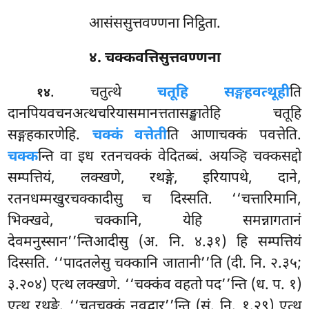
आसंससुत्तवण्णना निट्ठिता.
४. चक्कवत्तिसुत्तवण्णना
. चतुत्थे
चतूहि सङ्गहवत्थूही
ति
१४
दानपियवचनअत्थचरियासमानत्ततासङ्खातेहि चतूहि
सङ्गहकारणेहि.
चक्कं वत्तेती
ति आणाचक्कं पवत्तेति.
चक्क
न्ति वा इध रतनचक्कं वेदितब्बं. अयञ्हि चक्कसद्दो
सम्पत्तियं, लक्खणे, रथङ्गे, इरियापथे, दाने,
रतनधम्मखुरचक्कादीसु च दिस्सति. ‘‘चत्तारिमानि,
भिक्खवे, चक्कानि, येहि समन्नागतानं
देवमनुस्सान’’न्तिआदीसु (अ. नि. ४.३१) हि सम्पत्तियं
दिस्सति. ‘‘पादतलेसु चक्कानि जातानी’’ति (दी. नि. २.३५;
३.२०४) एत्थ लक्खणे. ‘‘चक्कंव वहतो पद’’न्ति (ध. प. १)
एत्थ रथङ्गे. ‘‘चतुचक्कं नवद्वार’’न्ति (सं. नि. १.२९) एत्थ