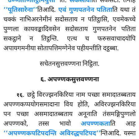
‘‘उण्णतोणतट्ठानयुत्ता’’
ति.
सकसावा
ति सकसटा. तेनाह
‘‘पूतिसारेना’’
तिआदि.
एवं गुणपतनेन पतिता
ति यथा तं
चक्कं नाभिअरनेमीनं सदोसताय न पतिट्ठासि, एवमेकच्चे
पुग्गला कायवङ्कादिवसेन सदोसताय गुणपतनेन पतिता
सकट्ठाने न तिट्ठन्ति. एत्थ च फरुसवाचादयोपि
अपायगमनीया सोतापत्तिमग्गेनेव पहीयन्तीति दट्ठब्बा.
सचेतनसुत्तवण्णना निट्ठिता.
६. अपण्णकसुत्तवण्णना
. छट्ठे विरज्झनकिरिया नाम पच्छा समादातब्बताय
१६
अपण्णकप्पयोगसमादाना विय होति, अविरज्झनकिरिया
पन पच्छा असमादातब्बताय अनूनाति तंसमङ्गिपुग्गलो
अपण्णको, तस्स भावो
अपण्णकता
ति आह
‘‘अपण्णकपटिपदन्ति अविरद्धपटिपद’’
न्तिआदि. यस्मा