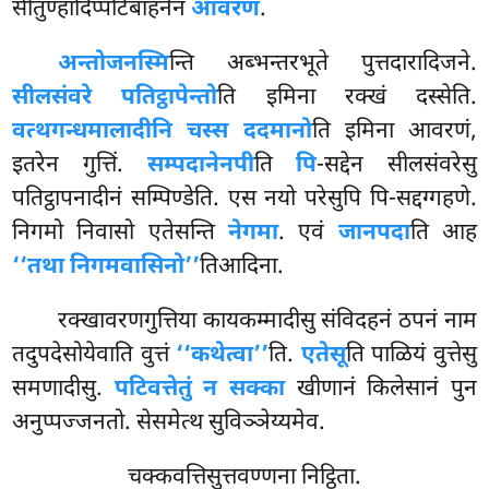
सीतुण्हादिप्पटिबाहनेन
आवरणं
.
अन्तोजनस्मि
न्ति अब्भन्तरभूते पुत्तदारादिजने.
सीलसंवरे पतिट्ठापेन्तो
ति इमिना रक्खं दस्सेति.
वत्थगन्धमालादीनि चस्स ददमानो
ति इमिना आवरणं,
इतरेन गुत्तिं.
सम्पदानेनपी
ति
पि
-सद्देन सीलसंवरेसु
पतिट्ठापनादीनं सम्पिण्डेति. एस नयो परेसुपि पि-सद्दग्गहणे.
निगमो निवासो एतेसन्ति
नेगमा
. एवं
जानपदा
ति आह
‘‘तथा निगमवासिनो’’
तिआदिना.
रक्खावरणगुत्तिया कायकम्मादीसु संविदहनं ठपनं नाम
तदुपदेसोयेवाति वुत्तं
‘‘कथेत्वा’’
ति.
एतेसू
ति पाळियं वुत्तेसु
समणादीसु.
पटिवत्तेतुं न सक्का
खीणानं किलेसानं पुन
अनुप्पज्जनतो. सेसमेत्थ सुविञ्ञेय्यमेव.
चक्कवत्तिसुत्तवण्णना निट्ठिता.