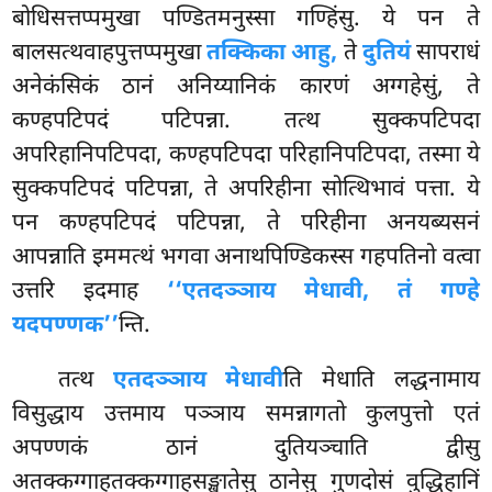
बोधिसत्तप्पमुखा पण्डितमनुस्सा गण्हिंसु. ये पन ते
बालसत्थवाहपुत्तप्पमुखा
तक्किका आहु,
ते
दुतियं
सापराधं
अनेकंसिकं ठानं अनिय्यानिकं कारणं अग्गहेसुं, ते
कण्हपटिपदं पटिपन्ना. तत्थ सुक्कपटिपदा
अपरिहानिपटिपदा, कण्हपटिपदा परिहानिपटिपदा, तस्मा ये
सुक्कपटिपदं पटिपन्ना, ते अपरिहीना सोत्थिभावं पत्ता. ये
पन कण्हपटिपदं पटिपन्ना, ते परिहीना अनयब्यसनं
आपन्नाति इममत्थं भगवा अनाथपिण्डिकस्स गहपतिनो वत्वा
उत्तरि इदमाह
‘‘एतदञ्ञाय मेधावी, तं गण्हे
यदपण्णक’’
न्ति.
तत्थ
एतदञ्ञाय मेधावी
ति मेधाति लद्धनामाय
विसुद्धाय उत्तमाय पञ्ञाय समन्नागतो कुलपुत्तो एतं
अपण्णकं ठानं दुतियञ्चाति द्वीसु
अतक्कग्गाहतक्कग्गाहसङ्खातेसु ठानेसु गुणदोसं वुद्धिहानिं