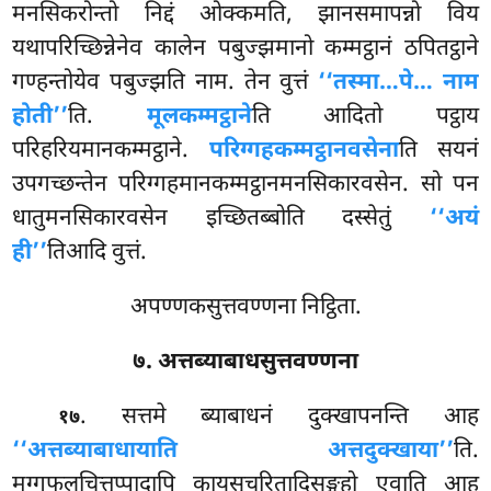
मनसिकरोन्तो निद्दं ओक्कमति, झानसमापन्नो विय
यथापरिच्छिन्नेनेव कालेन
पबुज्झमानो कम्मट्ठानं ठपितट्ठाने
गण्हन्तोयेव पबुज्झति नाम. तेन वुत्तं
‘‘तस्मा…पे… नाम
होती’’
ति.
मूलकम्मट्ठाने
ति आदितो पट्ठाय
परिहरियमानकम्मट्ठाने.
परिग्गहकम्मट्ठानवसेना
ति सयनं
उपगच्छन्तेन परिग्गहमानकम्मट्ठानमनसिकारवसेन. सो पन
धातुमनसिकारवसेन इच्छितब्बोति दस्सेतुं
‘‘अयं
ही’’
तिआदि वुत्तं.
अपण्णकसुत्तवण्णना निट्ठिता.
७. अत्तब्याबाधसुत्तवण्णना
. सत्तमे ब्याबाधनं दुक्खापनन्ति आह
१७
‘‘अत्तब्याबाधायाति अत्तदुक्खाया’’
ति.
मग्गफलचित्तुप्पादापि कायसुचरितादिसङ्गहो एवाति आह