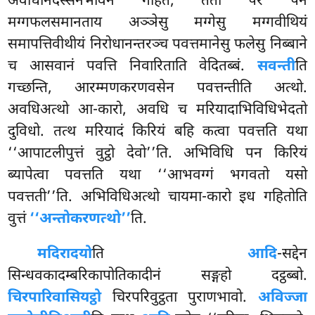
अवधिनिदस्सनभावेन गहितं, ततो परं पन
मग्गफलसमानताय अञ्ञेसु मग्गेसु मग्गवीथियं
समापत्तिवीथीयं निरोधानन्तरञ्च पवत्तमानेसु फलेसु निब्बाने
च आसवानं पवत्ति निवारिताति वेदितब्बं.
सवन्ती
ति
गच्छन्ति, आरम्मणकरणवसेन पवत्तन्तीति अत्थो.
अवधिअत्थो आ-कारो, अवधि च मरियादाभिविधिभेदतो
दुविधो. तत्थ मरियादं किरियं बहि कत्वा पवत्तति यथा
‘‘आपाटलीपुत्तं वुट्ठो देवो’’ति. अभिविधि पन किरियं
ब्यापेत्वा पवत्तति यथा ‘‘आभवग्गं भगवतो यसो
पवत्तती’’ति. अभिविधिअत्थो चायमा-कारो इध गहितोति
वुत्तं
‘‘अन्तोकरणत्थो’’
ति.
मदिरादयो
ति
आदि
-सद्देन
सिन्धवकादम्बरिकापोतिकादीनं सङ्गहो दट्ठब्बो.
चिरपारिवासियट्ठो
चिरपरिवुट्ठता पुराणभावो.
अविज्जा