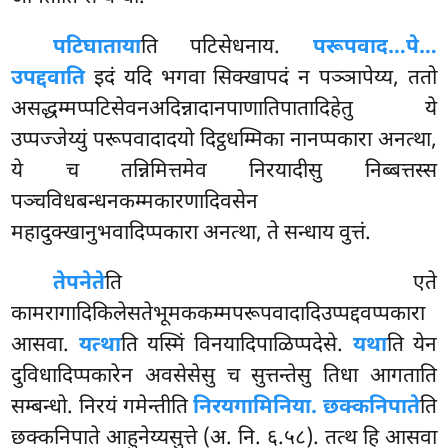
पटिघाताया
ति पटिसेधनाय.
परूपवाद…पे…
उपद्दवाति
इदं यदि भगवा सिक्खापदं न पञ्ञापेय्य, ततो
असद्धम्मप्पटिसेवनअदिन्नादानपाणातिपातादिहेतु ये
उप्पज्जेय्युं परूपवादादयो दिट्ठधम्मिका नानप्पकारा अनत्था,
ये च तन्निमित्तमेव निरयादीसु निब्बत्तस्स
पञ्चविधबन्धनकम्मकारणादिवसेन
महादुक्खानुभवादिप्पकारा अनत्था, ते सन्धाय वुत्तं.
ते
पनेते
ति एते
कामरागादिकिलेसतेभूमककम्मपरूपवादादिउप्पद्दवप्पकारा
आसवा.
यत्था
ति यस्मिं विनयादिपाळिप्पदेसे.
यथा
ति येन
दुविधादिप्पकारेन अवसेसेसु च सुत्तन्तेसु तिधा आगताति
सम्बन्धो. निरयं गमेन्तीति
निरयगामिनिया. छक्कनिपाते
ति
छक्कनिपाते आहुनेय्यसुत्ते (अ. नि. ६.५८). तत्थ हि आसवा