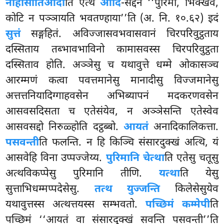
नाहोसीतिआदी
ति एत्थ
आदि
-सद्देन ‘‘पुरिमा, भिक्खवे,
कोटि न पञ्ञायति भवतण्हाया’’ति (अ. नि. १०.६२) इदं
सुत्तं
सङ्गहितं. अविज्जासवभवासवानं चिरपरिवुट्ठताय
दस्सिताय तब्भावभाविनो कामासवस्स चिरपरिवुट्ठता
दस्सिताव होति. अञ्ञेसु च यथावुत्ते धम्मे ओकासञ्च
आरम्मणं कत्वा पवत्तमानेसु मानादीसु विज्जमानेसु
अत्तत्तनियादिग्गाहवसेन अभिब्यापनं मदकरणवसेन
आसवसदिसता च एतेसंयेव, न अञ्ञेसन्ति एतेस्वेव
आसवसद्दो निरुळ्होति दट्ठब्बो.
आयतं
अनादिकालिकत्ता.
पसवन्ती
ति फलन्ति. न हि किञ्चि संसारदुक्खं अत्थि, यं
आसवेहि विना उप्पज्जेय्य.
पुरिमानि चेत्था
ति एतेसु चतूसु
अत्थविकप्पेसु पुरिमानि तीणि.
यत्था
ति येसु
सुत्ताभिधम्मप्पदेसेसु.
तत्थ युज्जन्ति
किलेसेसुयेव
यथावुत्तस्स अत्थत्तयस्स सम्भवतो.
पच्छिमं कम्मेपी
ति
पच्छिमं ‘‘आयतं वा संसारदुक्खं सवन्ति पसवन्ती’’ति