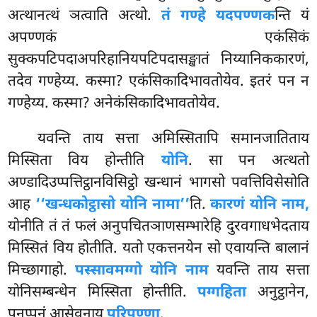
अत्थानत्थं ञत्वाति अत्थो.
तं गण्हे यदपण्णक
न्ति यं
अपण्णकं एकंसिकं
सुक्कपटिपदाअपरिहानियपटिपदासङ्खातं निय्यानिककारणं,
तदेव गण्हेय्य. कस्मा? एकंसिकादिभावतोयेव. इतरं पन न
गण्हेय्य. कस्मा? अनेकंसिकादिभावतोयेव.
यवन्ति ताय सत्ता अमिस्सितापि समानजातिताय
मिस्सिता विय होन्तीति
योनि
. सा पन अत्थतो
अण्डादिउप्पत्तिट्ठानविसिट्ठो खन्धानं भागसो पवत्तिविसेसोति
आह
‘‘खन्धकोट्ठासो योनि नामा’’
ति.
कारणं योनि नाम,
योनीति तं तं फलं अनुपचितञाणसम्भारेहि दुरवगाधभेदताय
मिस्सितं विय होतीति. यतो एकत्तनयेन सो एवायन्ति बालानं
मिच्छागाहो.
पस्सावमग्गो योनि नाम
यवन्ति ताय सत्ता
योनिसम्बन्धेन मिस्सिता होन्तीति.
पग्गहिता
अनुट्ठानेन,
पुनप्पुनं आसेवनाय
परिपुण्णा
.