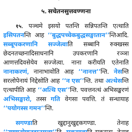
५. सचेतनसुत्तवण्णना
. पञ्चमे इसयो पतन्ति सन्निपतन्ति एत्थाति
१५
इसिपतन
न्ति आह
‘‘बुद्धपच्चेकबुद्धसङ्खातान’’
न्तिआदि.
सब्बूपकरणानि सज्जेत्वा
ति सब्बानि रुक्खस्स
छेदनतच्छनादिसाधनानि उपकरणानि रञ्ञा
आणत्तदिवसेयेव सज्जेत्वा. नाना करीयति एतेनाति
नानाकरणं,
नानाभावोति आह
‘‘नानत्त’’
न्ति.
नेस
न्ति
सरलोपेनायं निद्देसोति आह
‘‘न एस’’
न्ति. तथा
अत्थेस
न्ति
एत्थापीति आह
‘‘अत्थि एस’’
न्ति. पवत्तनत्थं अभिसङ्खरणं
अभिसङ्खारो,
तस्स
गति
वेगसा पवत्ति. तं सन्धायाह
‘‘पयोगस्स गमन’’
न्ति.
सगण्डा
ति
खुद्दानुखुद्दकगण्डा. तेनाह