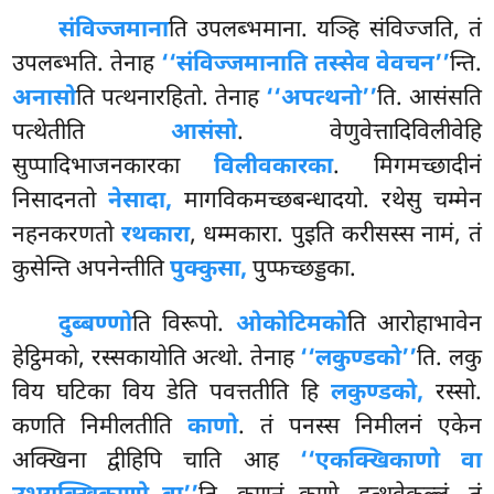
संविज्जमाना
ति उपलब्भमाना. यञ्हि संविज्जति, तं
उपलब्भति. तेनाह
‘‘संविज्जमानाति तस्सेव वेवचन’’
न्ति.
अनासो
ति पत्थनारहितो. तेनाह
‘‘अपत्थनो’’
ति. आसंसति
पत्थेतीति
आसंसो
. वेणुवेत्तादिविलीवेहि
सुप्पादिभाजनकारका
विलीवकारका
. मिगमच्छादीनं
निसादनतो
नेसादा,
मागविकमच्छबन्धादयो. रथेसु चम्मेन
नहनकरणतो
रथकारा
, धम्मकारा. पुइति करीसस्स नामं, तं
कुसेन्ति अपनेन्तीति
पुक्कुसा,
पुप्फच्छड्डका.
दुब्बण्णो
ति विरूपो.
ओकोटिमको
ति आरोहाभावेन
हेट्ठिमको, रस्सकायोति अत्थो. तेनाह
‘‘लकुण्डको’’
ति. लकु
विय घटिका विय डेति पवत्ततीति हि
लकुण्डको,
रस्सो.
कणति निमीलतीति
काणो
. तं पनस्स निमीलनं एकेन
अक्खिना द्वीहिपि चाति आह
‘‘एकक्खिकाणो वा