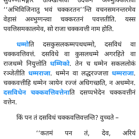
सुवण्णभिङ्गारं उक्खिपित्वा उदकेन अब्भुक्किरित्वा
‘‘अभिविजिनातु
भवं चक्करतन’’न्ति वचनसमनन्तरमेव
वेहासं अब्भुग्गन्त्वा चक्करतनं पवत्ततीति. यस्स
पवत्तिसमकालमेव, सो राजा चक्कवत्ती नाम होति.
धम्मो
ति दसकुसलकम्मपथधम्मो, दसविधं वा
चक्कवत्तिवत्तं. दसविधे वा कुसलधम्मे अगरहिते वा
राजधम्मे नियुत्तोति
धम्मिको
. तेन च धम्मेन सकललोकं
रञ्जेतीति
धम्मराजा
. धम्मेन वा लद्धरज्जत्ता
धम्मराजा
.
चक्कवत्तीहि धम्मेन ञायेन रज्जं अधिगच्छति, न अधम्मेन.
दसविधेन चक्कवत्तिवत्तेना
ति दसप्पभेदेन चक्कवत्तीनं
वत्तेन.
किं
पन तं दसविधं चक्कवत्तिवत्तन्ति? वुच्चते –
‘‘कतमं पन तं, देव, अरियं