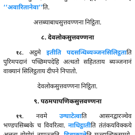
‘‘अवारितानेवा’’
ति.
अत्तब्याबाधसुत्तवण्णना निट्ठिता.
८. देवलोकसुत्तवण्णना
. अट्ठमे
इतीति पदसन्धिब्यञ्जनसिलिट्ठता
ति
१८
पुरिमपदानं पच्छिमपदेहि अत्थतो सहितताय ब्यञ्जनानं
वाक्यानं सिलिट्ठताय दीपने निपातो.
देवलोकसुत्तवण्णना निट्ठिता.
९. पठमपापणिकसुत्तवण्णना
. नवमे
उग्घाटेत्वा
ति आसनद्वारञ्चेव
१९
भण्डपसिब्बके च विवरित्वा.
नाधिट्ठाती
ति तंतंकयविक्कये