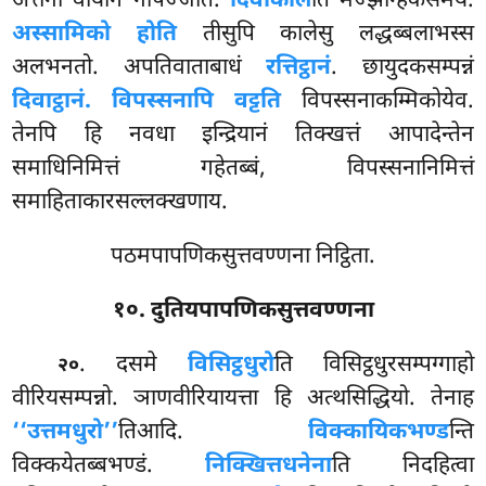
अत्तना वोयोगं नापज्जति.
दिवाकाले
ति मज्झन्हिकसमये.
अस्सामिको होति
तीसुपि कालेसु लद्धब्बलाभस्स
अलभनतो. अपतिवाताबाधं
रत्तिट्ठानं
. छायुदकसम्पन्नं
दिवाट्ठानं. विपस्सनापि वट्टति
विपस्सनाकम्मिकोयेव.
तेनपि हि नवधा इन्द्रियानं तिक्खत्तं आपादेन्तेन
समाधिनिमित्तं गहेतब्बं, विपस्सनानिमित्तं
समाहिताकारसल्लक्खणाय.
पठमपापणिकसुत्तवण्णना निट्ठिता.
१०. दुतियपापणिकसुत्तवण्णना
. दसमे
विसिट्ठधुरो
ति विसिट्ठधुरसम्पग्गाहो
२०
वीरियसम्पन्नो. ञाणवीरियायत्ता हि अत्थसिद्धियो. तेनाह
‘‘उत्तमधुरो’’
तिआदि.
विक्कायिकभण्ड
न्ति
विक्कयेतब्बभण्डं.
निक्खित्तधनेना
ति निदहित्वा