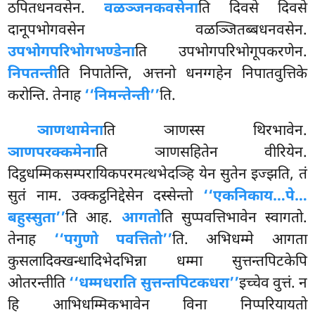
ठपितधनवसेन.
वळञ्जनकवसेना
ति दिवसे दिवसे
दानूपभोगवसेन वळञ्जितब्बधनवसेन.
उपभोगपरिभोगभण्डेना
ति उपभोगपरिभोगूपकरणेन.
निपतन्ती
ति निपातेन्ति, अत्तनो धनग्गहेन निपातवुत्तिके
करोन्ति. तेनाह
‘‘निमन्तेन्ती’’
ति.
ञाणथामेना
ति ञाणस्स थिरभावेन.
ञाणपरक्कमेना
ति ञाणसहितेन वीरियेन.
दिट्ठधम्मिकसम्परायिकपरमत्थभेदञ्हि येन सुतेन इज्झति, तं
सुतं नाम. उक्कट्ठनिद्देसेन दस्सेन्तो
‘‘एकनिकाय…पे…
बहुस्सुता’’
ति आह.
आगतो
ति सुप्पवत्तिभावेन स्वागतो.
तेनाह
‘‘पगुणो पवत्तितो’’
ति. अभिधम्मे आगता
कुसलादिक्खन्धादिभेदभिन्ना धम्मा सुत्तन्तपिटकेपि
ओतरन्तीति
‘‘धम्मधराति सुत्तन्तपिटकधरा’’
इच्चेव वुत्तं. न
हि आभिधम्मिकभावेन
विना निप्परियायतो