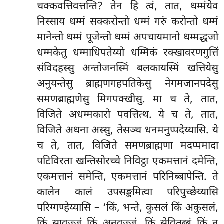
चक्कवत्तिवत्तन्ति? तेन हि त्वं, तात, धम्मंयेव
निस्साय धम्मं सक्करोन्तो धम्मं गरुं करोन्तो धम्मं
मानेन्तो धम्मं पूजेन्तो धम्मं अपचायमानो धम्मद्धजो
धम्मकेतु धम्माधिपतेय्यो धम्मिकं रक्खावरणगुत्तिं
संविदहस्सु अन्तोजनस्मिं बलकायस्मिं खत्तियेसु
अनुयन्तेसु ब्राह्मणगहपतिकेसु नेगमजानपदेसु
समणब्राह्मणेसु मिगपक्खीसु. मा च ते, तात,
विजिते अधम्मकारो पवत्तित्थ. ये च ते, तात,
विजिते अधना अस्सु, तेसञ्च धनमनुप्पदेय्यासि. ये
च ते, तात, विजिते समणब्राह्मणा मदप्पमादा
पटिविरता खन्तिसोरच्चे निविट्ठा एकमत्तानं दमेन्ति,
एकमत्तानं समेन्ति, एकमत्तानं परिनिब्बापेन्ति. ते
कालेन कालं उपसङ्कमित्वा परिपुच्छेय्यासि
परिग्गण्हेय्यासि – ‘किं, भन्ते, कुसलं किं अकुसलं,
किं सावज्जं किं अनवज्जं, किं सेवितब्बं किं न