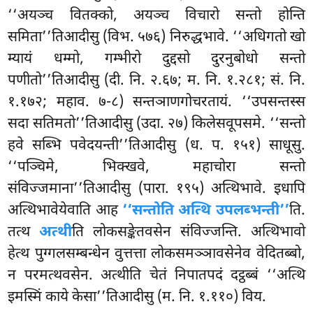
‘‘अयञ्च वितक्को, अयञ्च विचारो
सन्तो होन्ति
समिता’’तिआदीसु (विभ. ५७६) निरुद्धभावे. ‘‘अधिगतो खो
म्यायं धम्मो, गम्भीरो दुद्दसो दुरनुबोधो सन्तो
पणीतो’’तिआदीसु (दी. नि. २.६७; म. नि. १.२८१; सं. नि.
१.१७२; महाव. ७-८) सन्तञाणगोचरतायं. ‘‘उपसन्तस्स
सदा सतिमतो’’तिआदीसु (उदा. २७) किलेसवूपसमे. ‘‘सन्तो
हवे सब्भि पवेदयन्ती’’तिआदीसु (ध. प. १५१) साधूसु.
‘‘पञ्चिमे, भिक्खवे, महाचोरा सन्तो
संविज्जमाना’’तिआदीसु (पारा. १९५) अत्थिभावे. इधापि
अत्थिभावेयेवाति आह
‘‘सन्तोति अत्थि उपलब्भन्ती’’
ति.
तत्थ
अत्थी
ति लोकसङ्केतवसेन संविज्जन्ति. अत्थिभावो
हेत्थ पुग्गलसम्बन्धेन वुत्तत्ता लोकसमञ्ञावसेनेव वेदितब्बो,
न परमत्थवसेन. अत्थीति चेतं निपातपदं दट्ठब्बं ‘‘अत्थि
इमस्मिं काये केसा’’तिआदीसु (म. नि. १.११०) विय.