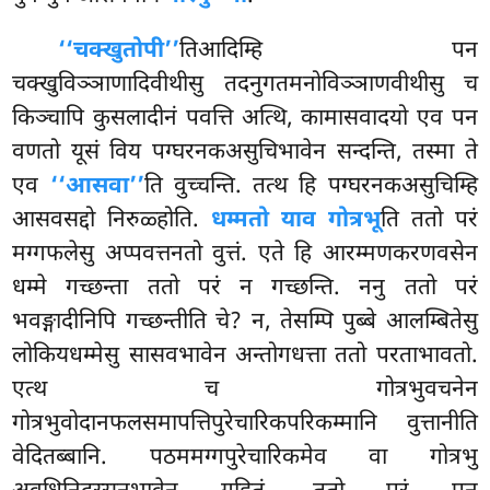
‘‘चक्खुतोपी’’
तिआदिम्हि पन
चक्खुविञ्ञाणादिवीथीसु तदनुगतमनोविञ्ञाणवीथीसु च
किञ्चापि कुसलादीनं पवत्ति अत्थि, कामासवादयो एव पन
वणतो यूसं विय पग्घरनकअसुचिभावेन सन्दन्ति, तस्मा ते
एव
‘‘आसवा’’
ति वुच्चन्ति. तत्थ हि पग्घरनकअसुचिम्हि
आसवसद्दो निरुळ्होति.
धम्मतो याव गोत्रभू
ति ततो परं
मग्गफलेसु अप्पवत्तनतो वुत्तं. एते हि आरम्मणकरणवसेन
धम्मे गच्छन्ता ततो परं न गच्छन्ति. ननु ततो परं
भवङ्गादीनिपि गच्छन्तीति चे? न, तेसम्पि पुब्बे आलम्बितेसु
लोकियधम्मेसु
सासवभावेन अन्तोगधत्ता ततो परताभावतो.
एत्थ च गोत्रभुवचनेन
गोत्रभुवोदानफलसमापत्तिपुरेचारिकपरिकम्मानि वुत्तानीति
वेदितब्बानि. पठममग्गपुरेचारिकमेव वा गोत्रभु