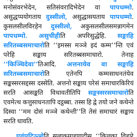
मनोसंवरभेदेन, सतिसंवरादिभेदेन वा
पापधम्मो
.
असुद्धप्पयोगताय
दुस्सीलो,
असुद्धासयताय
पापधम्मो
.
कुसलसीलविरहेन
दुस्सीलो,
अकुसलसीलसमन्नागमेन
पापधम्मो. असुचीही
ति अपरिसुद्धेहि.
सङ्काहि
सरितब्बसमाचारो
ति ‘‘इमस्स मञ्ञे इदं कम्म’’न्ति एवं
परेहि सङ्काय सरितब्बसमाचारो. तेनाह
‘‘किञ्चिदेवा’’
तिआदि.
अत्तनायेव वा सङ्काहि
सरितब्बसमाचारो
ति एतेनपि कम्मसाधनतंयेव
सङ्कस्सरसद्दस्स दस्सेति. अत्तनो सङ्काय परेसं समाचारकिरियं
सरति आसङ्कति विधावतीतिपि
सङ्कस्सरसमाचारो
ति
एवमेत्थ कत्तुसाधनतापि दट्ठब्बा. तस्स हि द्वे तयो जने कथेन्ते
दिस्वा ‘‘मम दोसं मञ्ञे कथेन्ती’’ति तेसं समाचारं सङ्काय
सरति धावति.
एवंपटिञ्ञो
ति सलाकग्गहणादीसु ‘‘कित्तका विहारे