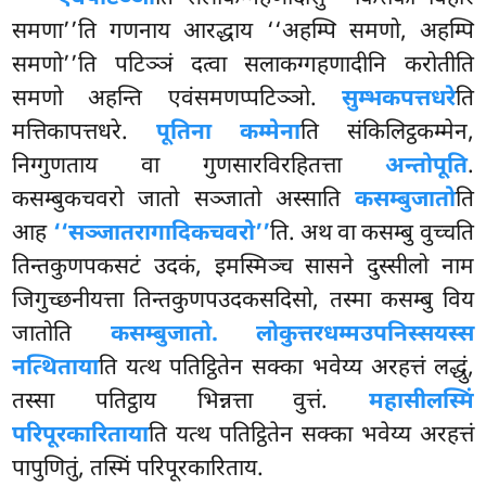
समणा’’ति गणनाय आरद्धाय ‘‘अहम्पि समणो, अहम्पि
समणो’’ति पटिञ्ञं दत्वा सलाकग्गहणादीनि करोतीति
समणो अहन्ति
एवंसमणप्पटिञ्ञो.
सुम्भकपत्तधरे
ति
मत्तिकापत्तधरे.
पूतिना कम्मेना
ति संकिलिट्ठकम्मेन,
निग्गुणताय वा गुणसारविरहितत्ता
अन्तोपूति
.
कसम्बुकचवरो जातो सञ्जातो अस्साति
कसम्बुजातो
ति
आह
‘‘सञ्जातरागादिकचवरो’’
ति. अथ वा कसम्बु वुच्चति
तिन्तकुणपकसटं उदकं, इमस्मिञ्च सासने दुस्सीलो नाम
जिगुच्छनीयत्ता तिन्तकुणपउदकसदिसो, तस्मा कसम्बु विय
जातोति
कसम्बुजातो. लोकुत्तरधम्मउपनिस्सयस्स
नत्थिताया
ति यत्थ पतिट्ठितेन सक्का भवेय्य अरहत्तं लद्धुं,
तस्सा पतिट्ठाय भिन्नत्ता वुत्तं.
महासीलस्मिं
परिपूरकारिताया
ति यत्थ पतिट्ठितेन सक्का भवेय्य अरहत्तं
पापुणितुं, तस्मिं परिपूरकारिताय.