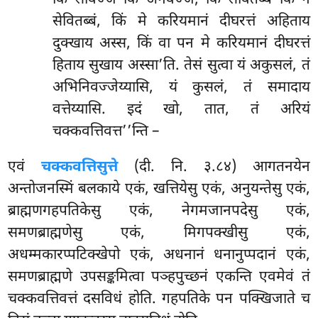
सेवितब्बं, किं मे करियमानं दीघरत्तं अहिताय
दुक्खाय अस्स, किं वा पन मे करियमानं दीघरत्तं
हिताय सुखाय अस्सा’ति. तेसं सुत्वा यं अकुसलं, तं
अभिनिवज्जेय्यासि, यं कुसलं, तं समादाय
वत्तेय्यासि. इदं खो, तात, तं अरियं
चक्कवत्तिवत्त’’न्ति –
एवं
चक्कवत्तिसुत्ते
(दी. नि. ३.८४) आगतनयेन
अन्तोजनस्मिं बलकाये एकं, खत्तियेसु एकं, अनुयन्तेसु एकं,
ब्राह्मणगहपतिकेसु एकं, नेगमजानपदेसु एकं,
समणब्राह्मणेसु एकं, मिगपक्खीसु एकं,
अधम्मकारप्पटिक्खेपो एकं, अधनानं धनानुप्पदानं एकं,
समणब्राह्मणे उपसङ्कमित्वा पञ्हपुच्छनं एकन्ति एवमेवं तं
चक्कवत्तिवत्तं दसविधं होति. गहपतिके पन पक्खिजाते च