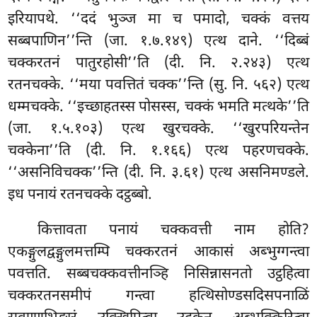
इरियापथे. ‘‘ददं भुञ्ज मा च पमादो, चक्कं वत्तय
सब्बपाणिन’’न्ति (जा. १.७.१४९) एत्थ दाने. ‘‘दिब्बं
चक्करतनं पातुरहोसी’’ति (दी. नि. २.२४३) एत्थ
रतनचक्के. ‘‘मया पवत्तितं चक्क’’न्ति (सु. नि. ५६२) एत्थ
धम्मचक्के. ‘‘इच्छाहतस्स पोसस्स, चक्कं भमति मत्थके’’ति
(जा. १.५.१०३) एत्थ खुरचक्के. ‘‘खुरपरियन्तेन
चक्केना’’ति (दी. नि. १.१६६) एत्थ पहरणचक्के.
‘‘असनिविचक्क’’न्ति (दी. नि. ३.६१) एत्थ असनिमण्डले.
इध पनायं रतनचक्के दट्ठब्बो.
कित्तावता पनायं चक्कवत्ती नाम होति?
एकङ्गुलद्वङ्गुलमत्तम्पि चक्करतनं आकासं अब्भुग्गन्त्वा
पवत्तति. सब्बचक्कवत्तीनञ्हि निसिन्नासनतो उट्ठहित्वा
चक्करतनसमीपं गन्त्वा हत्थिसोण्डसदिसपनाळिं