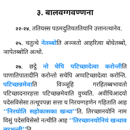
३. बालवग्गवण्णना
. ततियस्स पठमदुतियततियानि उत्तानत्थानेव.
२२-२४
. चतुत्थे
नेतब्बो
ति अञ्ञतो आहरित्वा बोधेतब्बो,
२५
ञापेतब्बोति अत्थो.
. छट्ठे
नो चेपि पटिच्छादेत्वा करोन्ती
ति
२७
पाणातिपातादीनि करोन्तो सचेपि अप्पटिच्छादेत्वा करोन्ति.
पटिच्छन्नमेवा
ति विञ्ञूहि गरहितब्बभावतो
पटिच्छादनारहत्ता पटिच्छन्नमेवाति वुच्चति. अवीचिआदयो
पदेसविसेसा तत्थूपपन्ना सत्ता च निरयग्गहणेन गहिताति आह
‘‘निरयोति सहोकासका खन्धा’’
ति. तिरच्छानयोनि नाम
विसुं पदेसविसेसो नत्थीति आह
‘‘तिरच्छानयोनियं खन्धाव
लब्भन्ती’’
ति.