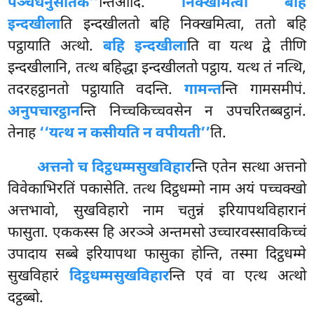
पञ्चधनुसतिक’’
न्तिआदि.
निक्खमित्वा बहि
इन्दखीला
ति इन्दखीलतो बहि निक्खमित्वा, ततो बहि
पट्ठायाति अत्थो.
बहि इन्दखीला
ति वा यत्थ द्वे तीणि
इन्दखीलानि,
तत्थ बहिद्धा इन्दखीलतो पट्ठाय. यत्थ तं नत्थि,
तदरहट्ठानतो पट्ठायाति वदन्ति.
गामन्त
न्ति गामसमीपं.
अनुपचारट्ठान
न्ति निच्चकिच्चवसेन न उपचरितब्बट्ठानं.
तेनाह
‘‘यत्थ न कसीयति न वपीयती’’
ति.
अत्तनो च दिट्ठधम्मसुखविहार
न्ति एतेन सत्था अत्तनो
विवेकाभिरतिं पकासेति. तत्थ दिट्ठधम्मो नाम अयं पच्चक्खो
अत्तभावो, सुखविहारो नाम चतुन्नं इरियापथविहारानं
फासुता. एककस्स हि अरञ्ञे अन्तमसो उच्चारवस्सावकिच्चं
उपादाय सब्बे इरियापथा फासुका होन्ति, तस्मा दिट्ठधम्मे
सुखविहारं
दिट्ठधम्मसुखविहार
न्ति एवं वा एत्थ अत्थो
दट्ठब्बो.