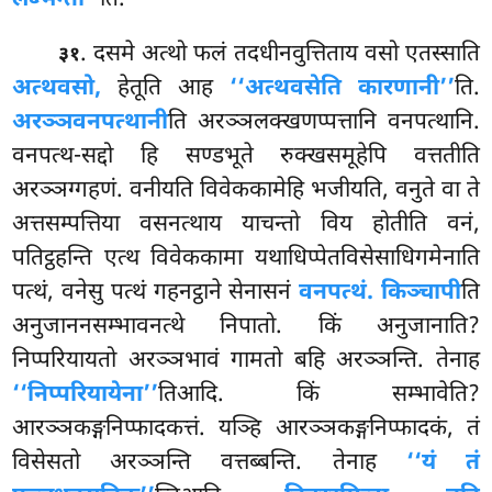
. दसमे अत्थो फलं तदधीनवुत्तिताय वसो एतस्साति
३१
अत्थवसो,
हेतूति आह
‘‘अत्थवसेति कारणानी’’
ति.
अरञ्ञवनपत्थानी
ति अरञ्ञलक्खणप्पत्तानि वनपत्थानि.
वनपत्थ-सद्दो हि सण्डभूते रुक्खसमूहेपि वत्ततीति
अरञ्ञग्गहणं. वनीयति विवेककामेहि भजीयति, वनुते वा ते
अत्तसम्पत्तिया वसनत्थाय याचन्तो विय होतीति वनं,
पतिट्ठहन्ति एत्थ विवेककामा यथाधिप्पेतविसेसाधिगमेनाति
पत्थं, वनेसु पत्थं गहनट्ठाने सेनासनं
वनपत्थं. किञ्चापी
ति
अनुजाननसम्भावनत्थे निपातो. किं अनुजानाति?
निप्परियायतो अरञ्ञभावं गामतो बहि अरञ्ञन्ति. तेनाह
‘‘निप्परियायेना’’
तिआदि. किं सम्भावेति?
आरञ्ञकङ्गनिप्फादकत्तं. यञ्हि आरञ्ञकङ्गनिप्फादकं, तं
विसेसतो अरञ्ञन्ति वत्तब्बन्ति. तेनाह
‘‘यं तं