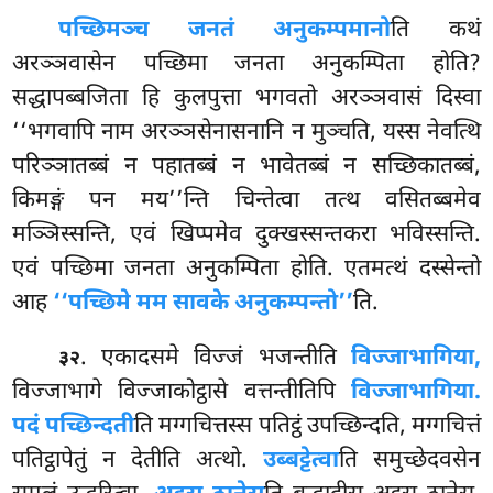
पच्छिमञ्च जनतं अनुकम्पमानो
ति कथं
अरञ्ञवासेन पच्छिमा जनता अनुकम्पिता होति?
सद्धापब्बजिता हि कुलपुत्ता भगवतो अरञ्ञवासं
दिस्वा
‘‘भगवापि नाम अरञ्ञसेनासनानि न मुञ्चति, यस्स नेवत्थि
परिञ्ञातब्बं न पहातब्बं न भावेतब्बं न सच्छिकातब्बं,
किमङ्गं पन मय’’न्ति चिन्तेत्वा तत्थ वसितब्बमेव
मञ्ञिस्सन्ति, एवं खिप्पमेव दुक्खस्सन्तकरा भविस्सन्ति.
एवं पच्छिमा जनता अनुकम्पिता होति. एतमत्थं दस्सेन्तो
आह
‘‘पच्छिमे मम सावके अनुकम्पन्तो’’
ति.
. एकादसमे विज्जं भजन्तीति
विज्जाभागिया,
३२
विज्जाभागे विज्जाकोट्ठासे वत्तन्तीतिपि
विज्जाभागिया.
पदं पच्छिन्दती
ति मग्गचित्तस्स पतिट्ठं उपच्छिन्दति, मग्गचित्तं
पतिट्ठापेतुं न देतीति अत्थो.
उब्बट्टेत्वा
ति समुच्छेदवसेन