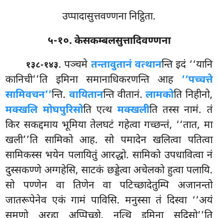
उप्पादासुत्तवण्णना निट्ठिता.
५-१०. केसकम्बलसुत्तादिवण्णना
. पञ्चमे
तन्तावुतानं वत्थान
न्ति इदं ‘‘यानि
१३८-१४३
कानिची’’ति इमिना समानाधिकरणन्ति आह
‘‘पच्चत्ते
सामिवचन’’
न्ति.
वायितान
न्ति वीतानं.
लामको
ति निहीनो,
मक्खलि मोघपुरिसो
ति एत्थ
मक्खली
ति तस्स नामं. तं
किर सकद्दमाय भूमिया तेलघटं गहेत्वा गच्छन्तं, ‘‘तात, मा
खली’’ति सामिको आह. सो पमादेन खलित्वा पतित्वा
सामिकस्स भयेन पलायितुं आरद्धो. सामिको उपधावित्वा नं
दुस्सकण्णे अग्गहेसि, साटकं छड्डेत्वा अचेलको हुत्वा पलायि.
सो पण्णेन वा तिणेन वा पटिच्छादेतुम्पि अजानन्तो
जातरूपेनेव एकं गामं पाविसि. मनुस्सा तं दिस्वा ‘‘अयं
समणो अरहा अप्पिच्छो, नत्थि इमिना सदिसो’’ति