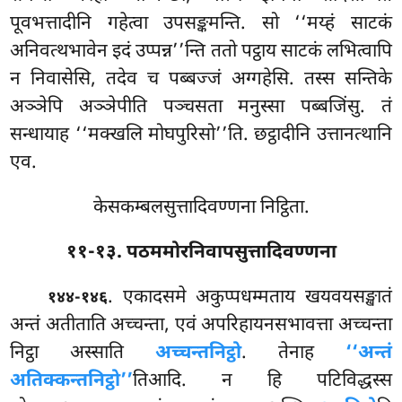
पूवभत्तादीनि गहेत्वा उपसङ्कमन्ति. सो ‘‘मय्हं साटकं
अनिवत्थभावेन इदं उप्पन्न’’न्ति ततो पट्ठाय साटकं लभित्वापि
न निवासेसि, तदेव च पब्बज्जं अग्गहेसि. तस्स सन्तिके
अञ्ञेपि अञ्ञेपीति पञ्चसता मनुस्सा पब्बजिंसु. तं
सन्धायाह ‘‘मक्खलि मोघपुरिसो’’ति. छट्ठादीनि उत्तानत्थानि
एव.
केसकम्बलसुत्तादिवण्णना निट्ठिता.
११-१३. पठममोरनिवापसुत्तादिवण्णना
. एकादसमे अकुप्पधम्मताय खयवयसङ्खातं
१४४-१४६
अन्तं अतीताति अच्चन्ता, एवं अपरिहायनसभावत्ता अच्चन्ता
निट्ठा अस्साति
अच्चन्तनिट्ठो
. तेनाह
‘‘अन्तं
अतिक्कन्तनिट्ठो’’
तिआदि. न हि पटिविद्धस्स