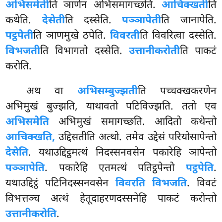
अभिसमेती
ति ञाणेन अभिसमागच्छति.
आचिक्खती
ति
कथेति.
देसेती
ति दस्सेति.
पञ्ञापेती
ति जानापेति.
पट्ठपेती
ति ञाणमुखे ठपेति.
विवरती
ति विवरित्वा दस्सेति.
विभजती
ति विभागतो दस्सेति.
उत्तानीकरोती
ति पाकटं
करोति.
अथ वा
अभिसम्बुज्झती
ति पच्चक्खकरणेन
अभिमुखं बुज्झति, याथावतो पटिविज्झति. ततो एव
अभिसमेति
अभिमुखं समागच्छति. आदितो कथेन्तो
आचिक्खति,
उद्दिसतीति अत्थो. तमेव उद्देसं परियोसापेन्तो
देसेति
. यथाउद्दिट्ठमत्थं निदस्सनवसेन पकारेहि ञापेन्तो
पञ्ञापेति
. पकारेहि एतमत्थं पतिट्ठपेन्तो
पट्ठपेति
.
यथाउद्दिट्ठं पटिनिदस्सनवसेन
विवरति विभजति
. विवटं
विभत्तञ्च अत्थं हेतूदाहरणदस्सनेहि पाकटं करोन्तो
उत्तानीकरोति
.