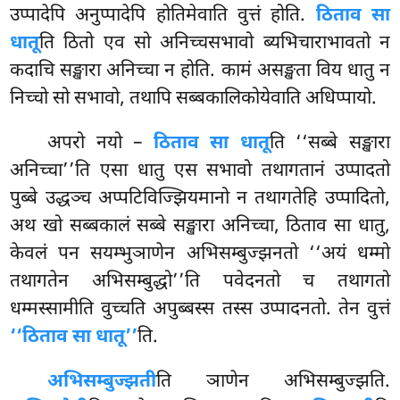
उप्पादेपि अनुप्पादेपि होतिमेवाति वुत्तं होति.
ठिताव सा
धातू
ति ठितो एव सो अनिच्चसभावो ब्यभिचाराभावतो न
कदाचि सङ्खारा अनिच्चा न होति. कामं असङ्खता विय धातु न
निच्चो सो सभावो, तथापि सब्बकालिकोयेवाति अधिप्पायो.
अपरो नयो –
ठिताव सा धातू
ति ‘‘सब्बे सङ्खारा
अनिच्चा’’ति एसा धातु एस सभावो तथागतानं उप्पादतो
पुब्बे उद्धञ्च अप्पटिविज्झियमानो न तथागतेहि उप्पादितो,
अथ खो सब्बकालं सब्बे सङ्खारा अनिच्चा, ठिताव सा धातु,
केवलं पन सयम्भुञाणेन अभिसम्बुज्झनतो ‘‘अयं धम्मो
तथागतेन अभिसम्बुद्धो’’ति पवेदनतो च तथागतो
धम्मस्सामीति वुच्चति अपुब्बस्स तस्स उप्पादनतो. तेन वुत्तं
‘‘ठिताव सा धातू’’
ति.
अभिसम्बुज्झती
ति ञाणेन अभिसम्बुज्झति.