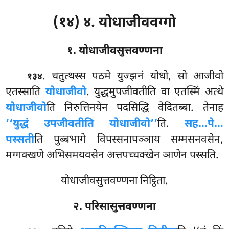
(१४) ४. योधाजीववग्गो
१. योधाजीवसुत्तवण्णना
. चतुत्थस्स पठमे युज्झनं योधो, सो आजीवो
१३४
एतस्साति
योधाजीवो
. युद्धमुपजीवतीति वा एतस्मिं अत्थे
योधाजीवो
ति निरुत्तिनयेन पदसिद्धि वेदितब्बा. तेनाह
‘‘युद्धं उपजीवतीति योधाजीवो’’
ति.
सह…पे…
पस्सती
ति पुब्बभागे विपस्सनापञ्ञाय सम्मसनवसेन,
मग्गक्खणे अभिसमयवसेन अत्तपच्चक्खेन ञाणेन पस्सति.
योधाजीवसुत्तवण्णना निट्ठिता.
२. परिसासुत्तवण्णना