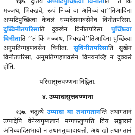
. दुतिये
अप्पटिपुच्छित्वा विनीता
ति ‘‘तं किं
१३५
मञ्ञथ, भिक्खवे, रूपं निच्चं वा अनिच्चं वा’’तिआदिना
अप्पटिपुच्छित्वा केवलं धम्मदेसनावसेनेव विनीतपरिसा.
दुब्बिनीतपरिसा
ति दुक्खेन विनीतपरिसा.
पुच्छित्वा
विनीता
ति ‘‘तं किं मञ्ञथ, भिक्खवे’’तिआदिना पुच्छित्वा
अनुमतिग्गहणवसेन विनीता.
सुविनीतपरिसा
ति सुखेन
विनीतपरिसा. अनुमतिग्गहणवसेन विनयनञ्हि न दुक्करं
होति.
परिसासुत्तवण्णना निट्ठिता.
४. उप्पादासुत्तवण्णना
. चतुत्थे
उप्पादा वा तथागतान
न्ति तथागतानं
१३७
उप्पादेपि वेनेय्यपुग्गलानं मग्गफलुप्पत्ति विय सङ्खारानं
अनिच्चादिसभावो न तथागतुप्पादायत्तो, अथ खो तथागतानं