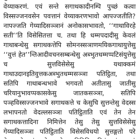
वेय्याकरणं. एवं सन्ते सगाथकादीनम्पि पुच्छं कत्वा
विस्सज्जनवसेन पवत्तानं वेय्याकरणभावो आपज्जतीति?
नापज्जति गेय्यादिसञ्ञानं अनोकासभावतो, ‘‘गाथाविरहे
सती’’ति विसेसितत्ता च. तथा हि धम्मपदादीसु केवलं
गाथाबन्धेसु सगाथकत्तेपि सोमनस्सञाणमयिकगाथायुत्तेसु
‘‘वुत्तं हेत’’न्तिआदीवचनसम्बन्धेसु अब्भुतधम्मप्पटिसंयुत्तेसु
च सुत्तविसेसेसु यथाक्कमं
गाथाउदानइतिवुत्तकअब्भुतधम्मसञ्ञा पतिट्ठिता, तथा
सतिपि गाथाबन्धभावे भगवतो अतीतासु जातीसु
चरियानुभावप्पकासकेसु जातकसञ्ञा, सतिपि
पञ्हविस्सज्जनभावे सगाथकत्ते च केसुचि सुत्तन्तेसु वेदस्स
लभापनतो वेदल्लसञ्ञा पतिट्ठिताति एवं तेन तेन
सगाथकत्तादिना निमित्तेन तेसु तेसु सुत्तविसेसेसु
गेय्यादिसञ्ञा पतिट्ठिताति विसेसविधयो सुत्तङ्गतो परे