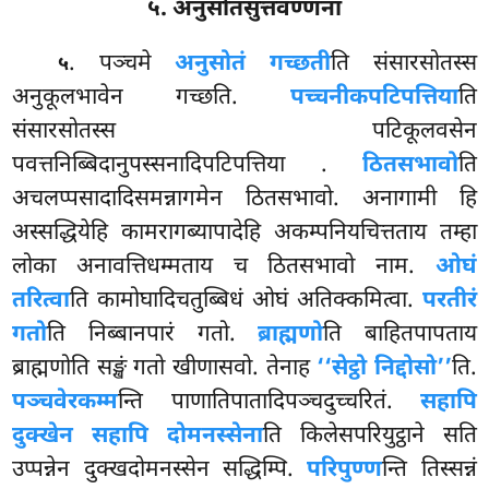
५. अनुसोतसुत्तवण्णना
. पञ्चमे
अनुसोतं गच्छती
ति संसारसोतस्स
५
अनुकूलभावेन गच्छति.
पच्चनीकपटिपत्तिया
ति
संसारसोतस्स पटिकूलवसेन
पवत्तनिब्बिदानुपस्सनादिपटिपत्तिया
.
ठितसभावो
ति
अचलप्पसादादिसमन्नागमेन ठितसभावो. अनागामी हि
अस्सद्धियेहि कामरागब्यापादेहि अकम्पनियचित्तताय तम्हा
लोका अनावत्तिधम्मताय च ठितसभावो नाम.
ओघं
तरित्वा
ति कामोघादिचतुब्बिधं ओघं अतिक्कमित्वा.
परतीरं
गतो
ति निब्बानपारं गतो.
ब्राह्मणो
ति बाहितपापताय
ब्राह्मणोति सङ्खं गतो खीणासवो. तेनाह
‘‘सेट्ठो निद्दोसो’’
ति.
पञ्चवेरकम्म
न्ति पाणातिपातादिपञ्चदुच्चरितं.
सहापि
दुक्खेन सहापि दोमनस्सेना
ति किलेसपरियुट्ठाने सति
उप्पन्नेन दुक्खदोमनस्सेन सद्धिम्पि.
परिपुण्ण
न्ति तिस्सन्नं