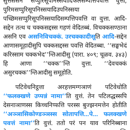
सुत्तसेसेन सप्पुरिसूपनिस्सयादिफलसम्पत्तिपवत्ति वुत्ता,
पुरिमसप्पुरिसूपनिस्सयादिउपनिस्सया
पच्छिमसप्पुरिसूपनिस्सयादिसम्पत्तिपवत्ति
वा वुत्ता. आदि-
सद्देन तत्थ च चक्कसद्दस्स गहणं वेदितब्बं. विचक्कसण्ठाना
असनि एव
असनिविचक्कं. उरचक्कादीसू
ति
आदि
-सद्देन
आणासमूहादीसुपि चक्कसद्दस्स पवत्ति वेदितब्बा. ‘‘सङ्घभेदं
करिस्साम चक्कभेद’’न्तिआदीसु (पारा. ४०९; चूळव. ३४३)
हि आणा ‘‘चक्क’’न्ति वुत्ता. ‘‘देवचक्कं
असुरचक्क’’न्तिआदीसु समूहोति.
पटिवेधनिट्ठत्ता अरहत्तमग्गञाणं पटिवेधोति
‘‘फलक्खणे उप्पन्नं नामा’’
ति वुत्तं. तेन पटिलद्धस्सपि
देसनाञाणस्स किच्चनिप्फत्ति परस्स बुज्झनमत्तेन होतीति
‘‘अञ्ञासिकोण्डञ्ञस्स सोतापत्ति…पे… फलक्खणे
पवत्तं नामा’’
ति वुत्तं. ततो परं पन याव परिनिब्बाना