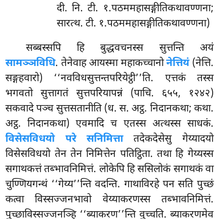
दी. नि. टी. १.पठममहासङ्गीतिकथावण्णना;
सारत्थ. टी. १.पठममहासङ्गीतिकथावण्णना)
सब्बस्सपि हि बुद्धवचनस्स सुत्तन्ति अयं
सामञ्ञविधि
. तेनेवाह आयस्मा महाकच्चानो
नेत्तियं
(नेत्ति.
सङ्गहवारो) ‘‘नवविधसुत्तन्तपरियेट्ठी’’ति. एत्तकं तस्स
भगवतो सुत्तागतं सुत्तपरियापन्नं (पाचि. ६५५, १२४२)
सकवादे पञ्च सुत्तसतानीति (ध. स. अट्ठ. निदानकथा; कथा.
अट्ठ. निदानकथा) एवमादि च एतस्स अत्थस्स साधकं.
विसेसविधयो परे सनिमित्ता
तदेकदेसेसु गेय्यादयो
विसेसविधयो तेन तेन निमित्तेन पतिट्ठिता. तथा हि गेय्यस्स
सगाथकत्तं तब्भावनिमित्तं. लोकेपि हि ससिलोकं सगाथकं वा
चुण्णियगन्थं ‘‘गेय्य’’न्ति वदन्ति. गाथाविरहे पन सति पुच्छं
कत्वा विस्सज्जनभावो वेय्याकरणस्स तब्भावनिमित्तं.
पुच्छाविस्सज्जनञ्हि ‘‘ब्याकरण’’न्ति वुच्चति. ब्याकरणमेव