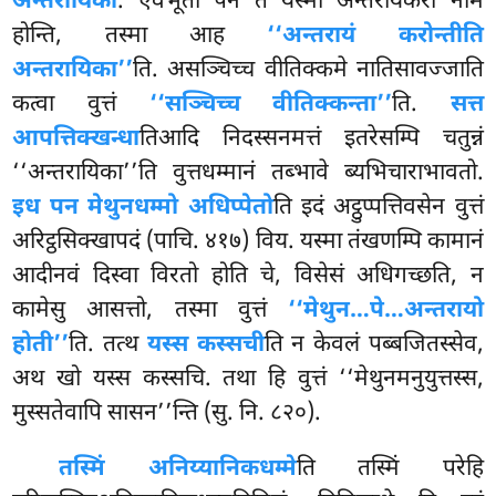
अन्तरायिका
. एवंभूता पन ते यस्मा अन्तरायकरा नाम
होन्ति, तस्मा आह
‘‘अन्तरायं करोन्तीति
अन्तरायिका’’
ति. असञ्चिच्च वीतिक्कमे नातिसावज्जाति
कत्वा वुत्तं
‘‘सञ्चिच्च वीतिक्कन्ता’’
ति.
सत्त
आपत्तिक्खन्धा
तिआदि निदस्सनमत्तं इतरेसम्पि चतुन्नं
‘‘अन्तरायिका’’ति वुत्तधम्मानं तब्भावे ब्यभिचाराभावतो.
इध पन मेथुनधम्मो अधिप्पेतो
ति इदं अट्ठुप्पत्तिवसेन वुत्तं
अरिट्ठसिक्खापदं (पाचि. ४१७) विय. यस्मा तंखणम्पि कामानं
आदीनवं दिस्वा विरतो होति चे, विसेसं अधिगच्छति, न
कामेसु आसत्तो, तस्मा वुत्तं
‘‘मेथुन…पे…अन्तरायो
होती’’
ति. तत्थ
यस्स कस्सची
ति न केवलं पब्बजितस्सेव,
अथ खो
यस्स कस्सचि. तथा हि वुत्तं ‘‘मेथुनमनुयुत्तस्स,
मुस्सतेवापि सासन’’न्ति (सु. नि. ८२०).
तस्मिं अनिय्यानिकधम्मे
ति तस्मिं परेहि