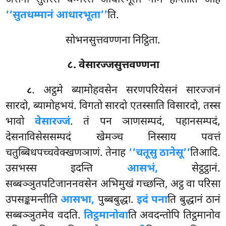
‘‘सुतधम्मानं आधारभूता’’
ति.
सोभनसुत्तवण्णना निट्ठिता.
८. वेसारज्जसुत्तवण्णना
. अट्ठमे
ब्यामोहवसेन सरणपरियेसनं सारज्जनं
८
सारदो, ब्यामोहभयं. विगतो सारदो एतस्साति विसारदो, तस्स
भावो
वेसारज्जं
. तं पन ञाणसम्पदं, पहानसम्पदं,
देसनाविसेससम्पदं खेमञ्च निस्साय पवत्तं
चतुब्बिधपच्चवेक्खणञाणं. तेनाह
‘‘चतूसु ठानेसू’’
तिआदि.
उसभस्स इदन्ति
आसभं,
सेट्ठट्ठानं.
सब्बञ्ञुतपटिजाननवसेन अभिमुखं गच्छन्ति, अट्ठ वा परिसा
उपसङ्कमन्तीति
आसभा,
पुब्बबुद्धा.
इदं पना
ति बुद्धानं ठानं
सब्बञ्ञुतमेव वदति.
तिट्ठमानोवा
ति अवदन्तोपि तिट्ठमानोव