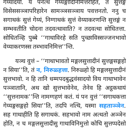
गेय्यादयो. यं पनेत्थ गेय्यङ्गादिनिमित्तरहितं, तं सुत्तङ्गं
विसेससञ्ञापरिहारेन सामञ्ञसञ्ञाय पवत्तनतो. ननु च
सगाथकं सुत्तं गेय्यं, निग्गाथकं सुत्तं
वेय्याकरणन्ति सुत्तङ्गं न
सम्भवतीति चोदना तदवत्थावाति? न तदवत्था सोधितत्ता.
सोधितञ्हि पुब्बे ‘‘गाथाविरहे सति पुच्छाविस्सज्जनभावो
वेय्याकरणस्स तब्भावनिमित्त’’न्ति.
यञ्च वुत्तं – ‘‘गाथाभावतो मङ्गलसुत्तादीनं सुत्तङ्गसङ्गहो
न सिया’’ति, तं
न, निरुळ्हत्ता
. निरुळ्हो हि मङ्गलसुत्तादीनं
सुत्तभावो. न हि तानि धम्मपदबुद्धवंसादयो विय गाथाभावेन
पञ्ञातानि, अथ खो सुत्तभावेनेव, तेनेव हि अट्ठकथायं
‘‘सुत्तनामक’’न्ति नामग्गहणं
कतं. यं पन वुत्तं ‘‘सगाथकत्ता
गेय्यङ्गसङ्गहो सिया’’ति, तदपि नत्थि, यस्मा
सहताञ्ञेन
.
सह गाथाहीति हि सगाथकं. सहभावो नाम अत्थतो अञ्ञेन
होति, न च मङ्गलसुत्तादीसु गाथाविनिमुत्तो कोचि सुत्तप्पदेसो