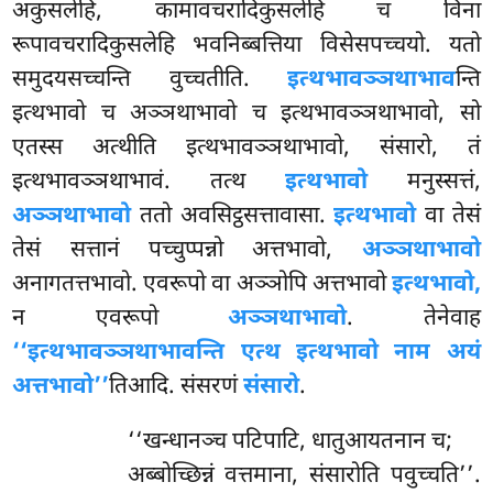
अकुसलेहि, कामावचरादिकुसलेहि च विना
रूपावचरादिकुसलेहि भवनिब्बत्तिया विसेसपच्चयो. यतो
समुदयसच्चन्ति वुच्चतीति.
इत्थभावञ्ञथाभाव
न्ति
इत्थभावो च अञ्ञथाभावो च इत्थभावञ्ञथाभावो, सो
एतस्स अत्थीति इत्थभावञ्ञथाभावो, संसारो, तं
इत्थभावञ्ञथाभावं. तत्थ
इत्थभावो
मनुस्सत्तं,
अञ्ञथाभावो
ततो अवसिट्ठसत्तावासा.
इत्थभावो
वा तेसं
तेसं सत्तानं पच्चुप्पन्नो अत्तभावो,
अञ्ञथाभावो
अनागतत्तभावो. एवरूपो वा अञ्ञोपि अत्तभावो
इत्थभावो,
न एवरूपो
अञ्ञथाभावो
. तेनेवाह
‘‘इत्थभावञ्ञथाभावन्ति एत्थ इत्थभावो नाम अयं
अत्तभावो’’
तिआदि. संसरणं
संसारो
.
‘‘खन्धानञ्च पटिपाटि, धातुआयतनान च;
अब्बोच्छिन्नं वत्तमाना, संसारोति पवुच्चति’’.