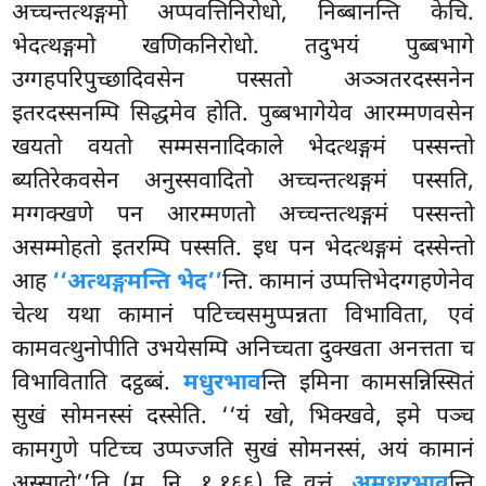
अच्चन्तत्थङ्गमो अप्पवत्तिनिरोधो, निब्बानन्ति केचि.
भेदत्थङ्गमो खणिकनिरोधो. तदुभयं पुब्बभागे
उग्गहपरिपुच्छादिवसेन पस्सतो अञ्ञतरदस्सनेन
इतरदस्सनम्पि सिद्धमेव होति. पुब्बभागेयेव आरम्मणवसेन
खयतो वयतो सम्मसनादिकाले भेदत्थङ्गमं पस्सन्तो
ब्यतिरेकवसेन अनुस्सवादितो अच्चन्तत्थङ्गमं पस्सति,
मग्गक्खणे पन आरम्मणतो अच्चन्तत्थङ्गमं पस्सन्तो
असम्मोहतो इतरम्पि पस्सति. इध पन भेदत्थङ्गमं दस्सेन्तो
आह
‘‘अत्थङ्गमन्ति भेद’’
न्ति. कामानं उप्पत्तिभेदग्गहणेनेव
चेत्थ यथा कामानं पटिच्चसमुप्पन्नता विभाविता, एवं
कामवत्थुनोपीति उभयेसम्पि अनिच्चता दुक्खता अनत्तता च
विभाविताति दट्ठब्बं.
मधुरभाव
न्ति इमिना कामसन्निस्सितं
सुखं सोमनस्सं दस्सेति. ‘‘यं खो, भिक्खवे, इमे पञ्च
कामगुणे पटिच्च उप्पज्जति सुखं सोमनस्सं, अयं कामानं
अस्सादो’’ति (म. नि. १.१६६) हि वुत्तं.
अमधुरभाव
न्ति