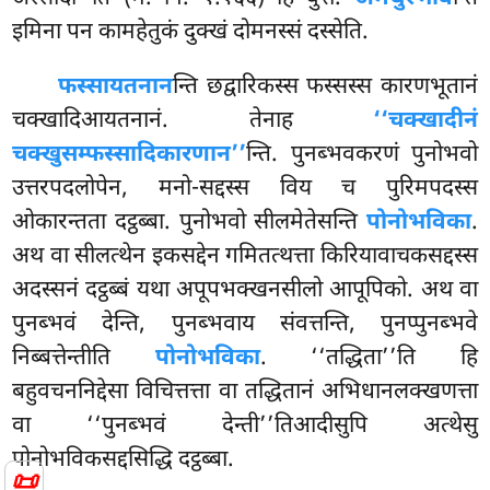
इमिना पन कामहेतुकं दुक्खं दोमनस्सं दस्सेति.
फस्सायतनान
न्ति छद्वारिकस्स फस्सस्स कारणभूतानं
चक्खादिआयतनानं. तेनाह
‘‘चक्खादीनं
चक्खुसम्फस्सादिकारणान’’
न्ति. पुनब्भवकरणं
पुनोभवो
उत्तरपदलोपेन, मनो-सद्दस्स विय च पुरिमपदस्स
ओकारन्तता दट्ठब्बा. पुनोभवो सीलमेतेसन्ति
पोनोभविका
.
अथ वा सीलत्थेन इकसद्देन गमितत्थत्ता किरियावाचकसद्दस्स
अदस्सनं दट्ठब्बं यथा अपूपभक्खनसीलो आपूपिको. अथ वा
पुनब्भवं देन्ति, पुनब्भवाय संवत्तन्ति, पुनप्पुनब्भवे
निब्बत्तेन्तीति
पोनोभविका
. ‘‘तद्धिता’’ति हि
बहुवचननिद्देसा विचित्तत्ता वा तद्धितानं अभिधानलक्खणत्ता
वा ‘‘पुनब्भवं देन्ती’’तिआदीसुपि अत्थेसु
पोनोभविकसद्दसिद्धि दट्ठब्बा.
📜