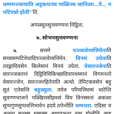
धम्ममञ्ञायाति अट्ठकथञ्च पाळिञ्च जानित्वा…पे… न
पटिपन्नो होती’’
ति.
अप्पस्सुतसुत्तवण्णना निट्ठिता.
७. सोभनसुत्तवण्णना
. सत्तमे
पञ्ञावेय्यत्तियेना
ति
७
सच्चसम्पटिवेधादिपञ्ञावेय्यत्तियेन.
विनयं उपेता
ति
तदङ्गादिवसेन किलेसानं विनयं उपेता.
वेसारज्जेना
ति
सारज्जकरानं दिट्ठिविचिकिच्छादिपापधम्मानं विगमनतो
वेसारज्जेन, सारज्जरहितेनाति अत्थो. तेपिटकवसेन बहु
सुतं एतेसन्ति
बहुस्सुता
. तमेव परियत्तिधम्मं धारेन्ति
सुवण्णभाजने पक्खित्तसीहवसं विय विनस्सन्तं अकत्वा
सुप्पगुणसुप्पवत्तिभावेन हदये ठपेन्तीति
धम्मधरा
. एदिसा च
अत्तना सुतस्स धम्मस्स आधारभूता नाम होन्तीति आह