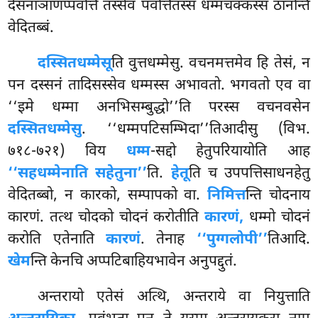
देसनाञाणप्पवत्ति तस्सेव पवत्तितस्स धम्मचक्कस्स ठानन्ति
वेदितब्बं.
दस्सितधम्मेसू
ति
वुत्तधम्मेसु. वचनमत्तमेव हि तेसं, न
पन दस्सनं तादिसस्सेव धम्मस्स अभावतो. भगवतो एव वा
‘‘इमे धम्मा अनभिसम्बुद्धो’’ति परस्स वचनवसेन
दस्सितधम्मेसु
. ‘‘धम्मपटिसम्भिदा’’तिआदीसु (विभ.
७१८-७२१) विय
धम्म
-सद्दो हेतुपरियायोति आह
‘‘सहधम्मेनाति सहेतुना’’
ति.
हेतू
ति च उपपत्तिसाधनहेतु
वेदितब्बो, न कारको, सम्पापको वा.
निमित्त
न्ति चोदनाय
कारणं. तत्थ चोदको चोदनं करोतीति
कारणं,
धम्मो चोदनं
करोति एतेनाति
कारणं
. तेनाह
‘‘पुग्गलोपी’’
तिआदि.
खेम
न्ति केनचि अप्पटिबाहियभावेन अनुपद्दुतं.
अन्तरायो एतेसं अत्थि, अन्तराये वा नियुत्ताति