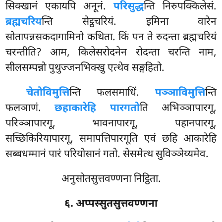
सिक्खानं एकायपि अनूनं.
परिसुद्ध
न्ति निरुपक्किलेसं.
ब्रह्मचरिय
न्ति सेट्ठचरियं. इमिना वारेन
सोतापन्नसकदागामिनो कथिता. किं पन ते रुदन्ता ब्रह्मचरियं
चरन्तीति? आम, किलेसरोदनेन रोदन्ता चरन्ति नाम,
सीलसम्पन्नो पुथुज्जनभिक्खु एत्थेव सङ्गहितो.
चेतोविमुत्ति
न्ति फलसमाधिं.
पञ्ञाविमुत्ति
न्ति
फलञाणं.
छहाकारेहि पारगतो
ति अभिञ्ञापारगू,
परिञ्ञापारगू, भावनापारगू, पहानपारगू,
सच्छिकिरियापारगू, समापत्तिपारगूति एवं छहि आकारेहि
सब्बधम्मानं पारं परियोसानं गतो. सेसमेत्थ सुविञ्ञेय्यमेव.
अनुसोतसुत्तवण्णना निट्ठिता.
६. अप्पस्सुतसुत्तवण्णना