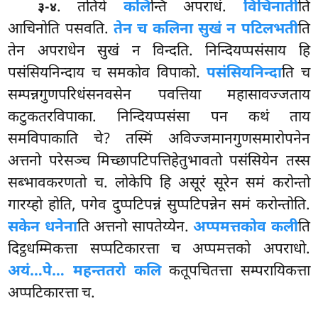
. ततिये
कलि
न्ति अपराधं.
विचिनाती
ति
३-४
आचिनोति पसवति.
तेन च कलिना सुखं न पटिलभती
ति
तेन अपराधेन सुखं न विन्दति. निन्दियप्पसंसाय हि
पसंसियनिन्दाय च समकोव विपाको.
पसंसियनिन्दा
ति च
सम्पन्नगुणपरिधंसनवसेन पवत्तिया महासावज्जताय
कटुकतरविपाका. निन्दियप्पसंसा पन कथं ताय
समविपाकाति चे? तस्मिं अविज्जमानगुणसमारोपनेन
अत्तनो परेसञ्च मिच्छापटिपत्तिहेतुभावतो पसंसियेन तस्स
सब्भावकरणतो च. लोकेपि हि असूरं सूरेन समं करोन्तो
गारय्हो होति, पगेव दुप्पटिपन्नं सुप्पटिपन्नेन समं करोन्तोति.
सकेन धनेना
ति अत्तनो सापतेय्येन.
अप्पमत्तकोव कली
ति
दिट्ठधम्मिकत्ता सप्पटिकारत्ता च अप्पमत्तको अपराधो.
अयं…पे… महन्ततरो कलि
कतूपचितत्ता सम्परायिकत्ता
अप्पटिकारत्ता च.