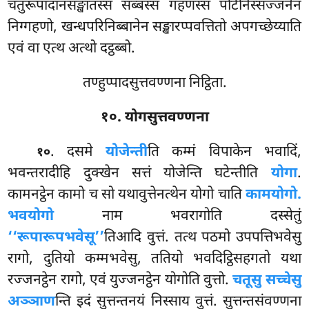
चतुरूपादानसङ्खातस्स सब्बस्स गहणस्स पटिनिस्सज्जनेन
निग्गहणो, खन्धपरिनिब्बानेन सङ्खारप्पवत्तितो अपगच्छेय्याति
एवं वा एत्थ अत्थो दट्ठब्बो.
तण्हुप्पादसुत्तवण्णना निट्ठिता.
१०. योगसुत्तवण्णना
. दसमे
योजेन्ती
ति कम्मं विपाकेन भवादिं,
१०
भवन्तरादीहि दुक्खेन सत्तं योजेन्ति घटेन्तीति
योगा
.
कामनट्ठेन कामो च सो यथावुत्तेनत्थेन योगो चाति
कामयोगो.
भवयोगो
नाम भवरागोति दस्सेतुं
‘‘रूपारूपभवेसू’’
तिआदि वुत्तं. तत्थ पठमो
उपपत्तिभवेसु
रागो, दुतियो कम्मभवेसु, ततियो भवदिट्ठिसहगतो यथा
रज्जनट्ठेन रागो, एवं युज्जनट्ठेन योगोति वुत्तो.
चतूसु सच्चेसु
अञ्ञाण
न्ति इदं सुत्तन्तनयं निस्साय वुत्तं. सुत्तन्तसंवण्णना