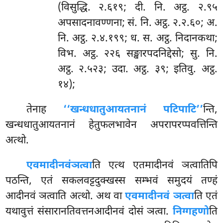
(विसुद्धि. २.६१९; दी. नि. अट्ठ. २.९५
अपसादनावण्णना; सं. नि. अट्ठ. २.२.६०; अ.
नि. अट्ठ. २.४.१९९; ध. स. अट्ठ. निदानकथा;
विभ. अट्ठ. २२६ सङ्खारपदनिद्देसो; सु. नि.
अट्ठ. २.५२३; उदा. अट्ठ. ३९; इतिवु. अट्ठ.
१४);
तेनाह
‘‘खन्धधातुआयतनानं पटिपाटि’’
न्ति,
खन्धधातुआयतनानं हेतुफलभावेन अपरापरप्पवत्तिन्ति
अत्थो.
एवमादीनवं
ञत्वा
ति एत्थ एतमादीनवं ञत्वातिपि
पठन्ति, एतं सकलवट्टदुक्खस्स सम्भवं समुदयं तण्हं
आदीनवं ञत्वाति अत्थो. अथ वा
एवमादीनवं ञत्वा
ति एतं
यथावुत्तं संसारानतिवत्तनआदीनवं दोसं ञत्वा.
निग्गहणो
ति