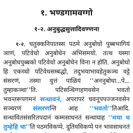
१. भण्डगामवग्गो
१-२. अनुबुद्धसुत्तादिवण्णना
. चतुक्कनिपातस्स
पठमे अनुबोधो पुब्बभागियं
१-२
ञाणं, पटिवेधो अनुबोधेन अभिसमयो. तत्थ यस्मा
अनुबोधपुब्बको पटिवेधो अनुबोधेन विना न होति. अनुबोधो
हि एकच्चो पटिवेधसम्बद्धो, तदुभयाभावहेतुकञ्च वट्टे
संसरणं, तस्मा वुत्तं पाळियं ‘‘अननुबोधा…पे…
तुम्हाकञ्चा’’ति. पटिसन्धिग्गहणवसेन भवतो
भवन्तरूपगमनं
सन्धावनं,
अपरापरं चवनूपपज्जनवसेन
सञ्चरणं
संसरण
न्ति आह
‘‘भवतो’’
तिआदि.
सन्धावितसंसरितपदानं कम्मसाधनतं सन्धायाह
‘‘मया च
तुम्हेहि चा’’
ति पठमविकप्पे. दुतियविकप्पे पन भावसाधनतं