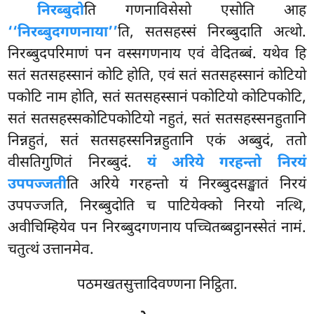
निरब्बुदो
ति गणनाविसेसो एसोति आह
‘‘निरब्बुदगणनाया’’
ति, सतसहस्सं निरब्बुदाति अत्थो.
निरब्बुदपरिमाणं पन वस्सगणनाय एवं वेदितब्बं. यथेव हि
सतं सतसहस्सानं कोटि होति, एवं सतं सतसहस्सानं कोटियो
पकोटि नाम होति, सतं सतसहस्सानं पकोटियो कोटिपकोटि,
सतं सतसहस्सकोटिपकोटियो नहुतं, सतं सतसहस्सनहुतानि
निन्नहुतं, सतं सतसहस्सनिन्नहुतानि एकं अब्बुदं, ततो
वीसतिगुणितं निरब्बुदं.
यं अरिये गरहन्तो निरयं
उपपज्जती
ति अरिये गरहन्तो यं निरब्बुदसङ्खातं निरयं
उपपज्जति, निरब्बुदोति च पाटियेक्को निरयो नत्थि,
अवीचिम्हियेव पन निरब्बुदगणनाय पच्चितब्बट्ठानस्सेतं नामं.
चतुत्थं उत्तानमेव.
पठमखतसुत्तादिवण्णना निट्ठिता.