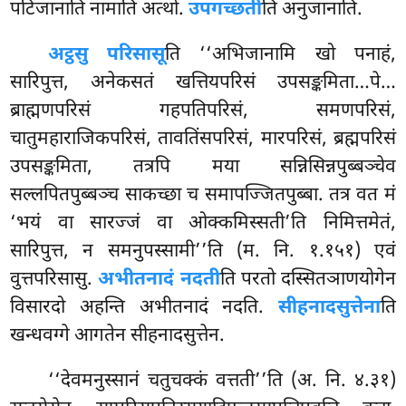
पटिजानाति नामाति अत्थो.
उपगच्छती
ति अनुजानाति.
अट्ठसु परिसासू
ति ‘‘अभिजानामि खो पनाहं,
सारिपुत्त, अनेकसतं खत्तियपरिसं उपसङ्कमिता…पे…
ब्राह्मणपरिसं गहपतिपरिसं, समणपरिसं,
चातुमहाराजिकपरिसं, तावतिंसपरिसं, मारपरिसं, ब्रह्मपरिसं
उपसङ्कमिता, तत्रपि मया सन्निसिन्नपुब्बञ्चेव
सल्लपितपुब्बञ्च साकच्छा च समापज्जितपुब्बा. तत्र वत मं
‘भयं वा सारज्जं वा ओक्कमिस्सती’ति निमित्तमेतं,
सारिपुत्त, न समनुपस्सामी’’ति (म. नि. १.१५१) एवं
वुत्तपरिसासु.
अभीतनादं नदती
ति परतो दस्सितञाणयोगेन
विसारदो अहन्ति अभीतनादं नदति.
सीहनादसुत्तेना
ति
खन्धवग्गे आगतेन सीहनादसुत्तेन.
‘‘देवमनुस्सानं चतुचक्कं वत्तती’’ति (अ. नि. ४.३१)