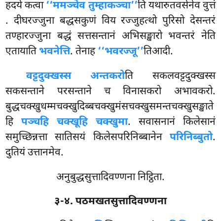
हदये कत्वा
‘‘ममञ्चेव तुम्हाकञ्चा’’
ति यथारुतवसेनेव वुत्तं
. दीघरज्जुना बद्धसकुणं विय रज्जुहत्थो पुरिसो देसन्तरं
तण्हारज्जुना बद्धं सत्तसन्तानं अभिसङ्खारो भवन्तरं नेति
एतायाति
भवनेत्ति
. तेनाह
‘‘भवरज्जू’’
तिआदी.
वट्टदुक्खस्स अन्तकरो
ति सकलवट्टदुक्खस्स
सकसन्ताने परसन्ताने च विनासकरो अभावकरो.
बुद्धचक्खुधम्मचक्खुदिब्बचक्खुमंसचक्खुसमन्तचक्खुसङ्खाते
हि
पञ्चहि चक्खूहि चक्खुमा
. सवासनानं किलेसानं
समुच्छिन्नत्ता सातिसयं किलेसपरिनिब्बानेन
परिनिब्बुतो
.
दुतियं उत्तानमेव.
अनुबुद्धसुत्तादिवण्णना निट्ठिता.
३-४. पठमखतसुत्तादिवण्णना