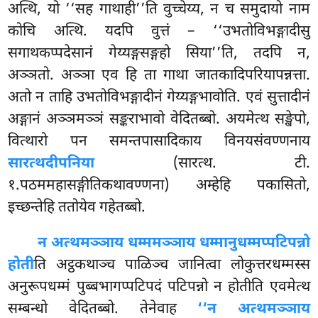
अत्थि, यो ‘‘सह गाथाही’’ति वुच्चेय्य, न च समुदायो नाम
कोचि अत्थि. यदपि वुत्तं – ‘‘उभतोविभङ्गादीसु
सगाथकप्पदेसानं गेय्यङ्गसङ्गहो सिया’’ति, तदपि न,
अञ्ञतो. अञ्ञा एव हि ता गाथा जातकादिपरियापन्नत्ता.
अतो न ताहि उभतोविभङ्गादीनं गेय्यङ्गभावोति. एवं सुत्तादीनं
अङ्गानं अञ्ञमञ्ञं सङ्कराभावो वेदितब्बो. अयमेत्थ सङ्खेपो,
वित्थारो पन समन्तपासादिकाय विनयसंवण्णनाय
सारत्थदीपनिया
(सारत्थ. टी.
१.पठममहासङ्गीतिकथावण्णना) अम्हेहि पकासितो,
इच्छन्तेहि ततोयेव गहेतब्बो.
न अत्थमञ्ञाय धम्ममञ्ञाय धम्मानुधम्मप्पटिपन्नो
होती
ति अट्ठकथाञ्च पाळिञ्च जानित्वा लोकुत्तरधम्मस्स
अनुरूपधम्मं पुब्बभागप्पटिपदं पटिपन्नो न होतीति एवमेत्थ
सम्बन्धो वेदितब्बो. तेनेवाह
‘‘न अत्थमञ्ञाय