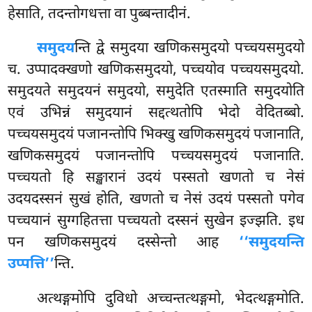
हेसाति, तदन्तोगधत्ता वा पुब्बन्तादीनं.
समुदय
न्ति द्वे समुदया खणिकसमुदयो पच्चयसमुदयो
च. उप्पादक्खणो खणिकसमुदयो, पच्चयोव पच्चयसमुदयो.
समुदयते समुदयनं समुदयो, समुदेति एतस्माति समुदयोति
एवं उभिन्नं समुदयानं सद्दत्थतोपि भेदो वेदितब्बो.
पच्चयसमुदयं पजानन्तोपि भिक्खु खणिकसमुदयं पजानाति,
खणिकसमुदयं पजानन्तोपि पच्चयसमुदयं पजानाति.
पच्चयतो हि सङ्खारानं उदयं पस्सतो खणतो च नेसं
उदयदस्सनं सुखं होति, खणतो च नेसं उदयं पस्सतो पगेव
पच्चयानं सुग्गहितत्ता पच्चयतो दस्सनं सुखेन इज्झति. इध
पन खणिकसमुदयं दस्सेन्तो आह
‘‘समुदयन्ति
उप्पत्ति’’
न्ति.
अत्थङ्गमोपि दुविधो अच्चन्तत्थङ्गमो, भेदत्थङ्गमोति.