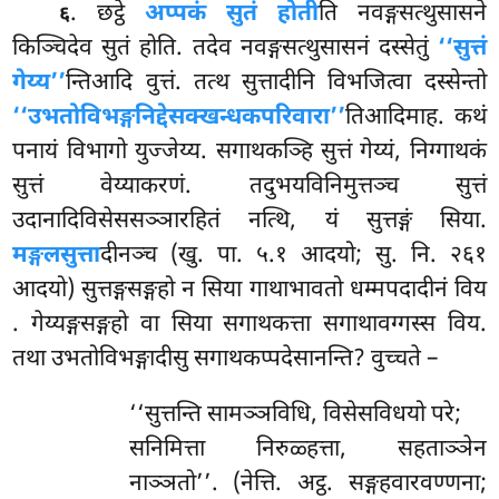
. छट्ठे
अप्पकं सुतं होती
ति नवङ्गसत्थुसासने
६
किञ्चिदेव सुतं होति. तदेव नवङ्गसत्थुसासनं दस्सेतुं
‘‘सुत्तं
गेय्य’’
न्तिआदि वुत्तं. तत्थ सुत्तादीनि विभजित्वा दस्सेन्तो
‘‘उभतोविभङ्गनिद्देसक्खन्धकपरिवारा’’
तिआदिमाह. कथं
पनायं विभागो युज्जेय्य. सगाथकञ्हि सुत्तं गेय्यं, निग्गाथकं
सुत्तं वेय्याकरणं. तदुभयविनिमुत्तञ्च सुत्तं
उदानादिविसेससञ्ञारहितं नत्थि, यं सुत्तङ्गं सिया.
मङ्गलसुत्ता
दीनञ्च (खु. पा. ५.१ आदयो; सु. नि. २६१
आदयो) सुत्तङ्गसङ्गहो न सिया गाथाभावतो धम्मपदादीनं विय
. गेय्यङ्गसङ्गहो वा सिया सगाथकत्ता सगाथावग्गस्स विय.
तथा उभतोविभङ्गादीसु सगाथकप्पदेसानन्ति? वुच्चते –
‘‘सुत्तन्ति
सामञ्ञविधि, विसेसविधयो परे;
सनिमित्ता निरुळ्हत्ता, सहताञ्ञेन
नाञ्ञतो’’. (नेत्ति. अट्ठ. सङ्गहवारवण्णना;