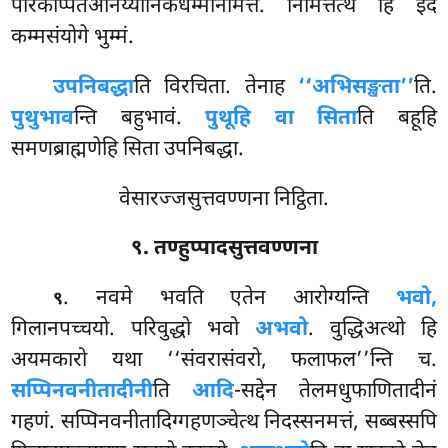
परिकप्पितअनिय्यानिकधम्मनिमित्तं. निमित्तत्थे हि इदं
कम्मसंयोगे भुम्मं.
उपनिबद्धा
ति विरचिता. तेनाह
‘‘अभिसङ्खता’’
ति.
पुथुभाव
न्ति बहुभावं.
पुथूहि वा सिता
ति बहूहि
समणब्राह्मणेहि सिता उपनिबद्धा.
वेसारज्जसुत्तवण्णना निट्ठिता.
९. तण्हुप्पादसुत्तवण्णना
. नवमे भवति एतेन आरोग्यन्ति
भवो,
९
गिलानपच्चयो. परिवुद्धो भवो
अभवो
. वुद्धिअत्थो हि
अयमकारो यथा ‘‘संवरासंवरो, फलाफल’’न्ति च.
सप्पिनवनीतादीनी
ति
आदि
-सद्देन
तेलमधुफाणितादीनं
गहणं. सप्पिनवनीतादिग्गहणञ्चेत्थ निदस्सनमत्तं, सब्बस्सपि