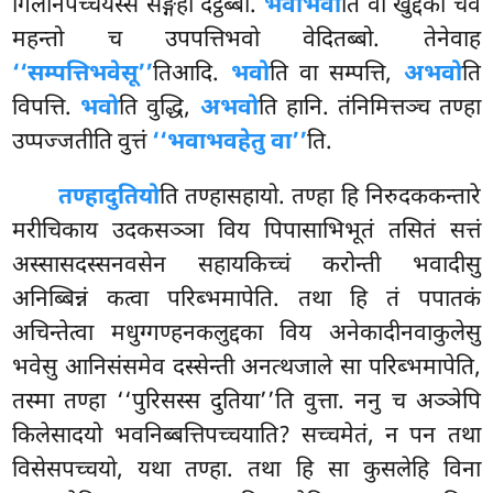
गिलानपच्चयस्स सङ्गहो दट्ठब्बो.
भवाभवो
ति वा खुद्दको चेव
महन्तो च उपपत्तिभवो वेदितब्बो. तेनेवाह
‘‘सम्पत्तिभवेसू’’
तिआदि.
भवो
ति वा सम्पत्ति,
अभवो
ति
विपत्ति.
भवो
ति वुद्धि,
अभवो
ति हानि. तंनिमित्तञ्च तण्हा
उप्पज्जतीति वुत्तं
‘‘भवाभवहेतु वा’’
ति.
तण्हादुतियो
ति तण्हासहायो. तण्हा हि निरुदककन्तारे
मरीचिकाय उदकसञ्ञा विय पिपासाभिभूतं तसितं सत्तं
अस्सासदस्सनवसेन सहायकिच्चं करोन्ती भवादीसु
अनिब्बिन्नं कत्वा परिब्भमापेति. तथा हि तं पपातकं
अचिन्तेत्वा मधुग्गण्हनकलुद्दका विय अनेकादीनवाकुलेसु
भवेसु आनिसंसमेव दस्सेन्ती अनत्थजाले सा परिब्भमापेति,
तस्मा तण्हा ‘‘पुरिसस्स दुतिया’’ति वुत्ता. ननु च अञ्ञेपि
किलेसादयो भवनिब्बत्तिपच्चयाति? सच्चमेतं, न पन तथा
विसेसपच्चयो, यथा तण्हा. तथा हि सा कुसलेहि विना