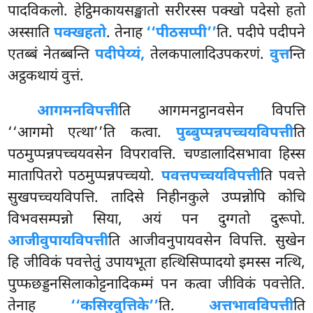
पादविकलो. हेट्ठिमकायसङ्खातो सरीरस्स पक्खो पदेसो हतो
अस्साति
पक्खहतो
. तेनाह
‘‘पीठसप्पी’’
ति. पदीपे पदीपने
एतब्बं नेतब्बन्ति
पदीपेय्यं,
तेलकपालादिउपकरणं.
वुत्त
न्ति
अट्ठकथायं वुत्तं.
आगमनविपत्ती
ति आगमनट्ठानवसेन विपत्ति
‘‘आगमो एत्था’’ति कत्वा.
पुब्बुप्पन्नपच्चयविपत्ती
ति
पठमुप्पन्नपच्चयवसेन विपरावत्ति. चण्डालादिसभावा हिस्स
मातापितरो पठमुप्पन्नपच्चयो.
पवत्तपच्चयविपत्ती
ति पवत्ते
सुखपच्चयविपत्ति. तादिसे निहीनकुले उप्पन्नोपि कोचि
विभवसम्पन्नो सिया, अयं पन दुग्गतो दुरूपो.
आजीवुपायविपत्ती
ति
आजीवनुपायवसेन विपत्ति. सुखेन
हि जीविकं पवत्तेतुं उपायभूता हत्थिसिप्पादयो इमस्स नत्थि,
पुप्फछड्डनसिलाकोट्टनादिकम्मं पन कत्वा जीविकं पवत्तेति.
तेनाह
‘‘कसिरवुत्तिके’’
ति.
अत्तभावविपत्ती
ति