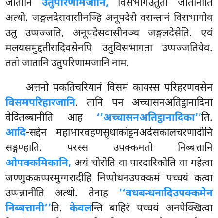
जातानि
उतुपरिणामजानि,
विसभागउतुतो जातानीति
अत्थो. जङ्गलदेसवासीनञ्हि अनूपदेसे वसन्तानं विसभागोव
उतु उप्पज्जति, अनूपदेसवासीनञ्च जङ्गलदेसेति. एवं
मलयसमुद्दतीरादिवसेनपि उतुविसभागता उप्पज्जतियेव.
ततो जातानि उतुपरिणामजानि नाम.
अत्तनो
पकतिचरियानं विसमं कायस्स परिहरणवसेन
विसमपरिहारजानि
. तानि पन अच्चासनअतिट्ठानादिना
वेदितब्बानीति आह
‘‘अच्चासनअतिट्ठानादिका’’
ति.
आदि
-सद्देन महाभारवहणसुधाकोट्टनअदेसकालचरणादीनि
सङ्गण्हाति. परस्स उपक्कमतो निब्बत्तानि
ओपक्कमिकानि,
अयं चोरोति वा पारदारिकोति वा गहेत्वा
जण्णुककप्परमुग्गरादीहि निप्पोथनउपक्कमं पच्चयं कत्वा
उप्पन्नानीति अत्थो. तेनाह
‘‘वधबन्धनादिउपक्कमेन
निब्बत्तानी’’
ति.
केवल
न्ति बाहिरं पच्चयं अनपेक्खित्वा