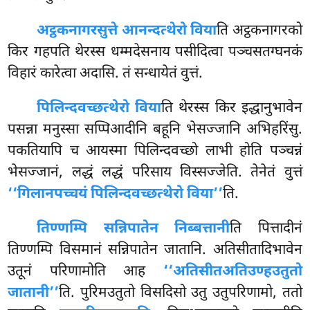
अट्ठकनागरसुत्ते आनन्दत्थेरो विया
ति अट्ठकनागरको
किर गहपति थेरस्स धम्मदेसनाय पसीदित्वा पञ्चसतग्घनकं
विहारं कारेत्वा अदासि. तं सन्धायेतं वुत्तं.
पिलिन्दवच्छत्थेरो विया
ति थेरस्स किर इद्धानुभावेन
पसन्ना मनुस्सा सप्पिआदीनि बहूनि
भेसज्जानि अभिहरिंसु.
पकतियापि च आयस्मा पिलिन्दवच्छो लाभी होति पञ्चन्नं
भेसज्जानं, लद्धं लद्धं परिसाय विस्सज्जेति. तेनेतं वुत्तं
‘‘गिलानपच्चयं पिलिन्दवच्छत्थेरो विया’’
ति.
तिण्णम्पि सन्निपातेन निब्बत्तानी
ति पित्तादीनं
तिण्णम्पि विसमानं सन्निपातेन जातानि. अतिसीतादिभावेन
उतूनं परिणामोति आह
‘‘अतिसीतअतिउण्हउतुतो
जातानी’’
ति. पुरिमउतुतो विसदिसो उतु उतुपरिणामो, ततो