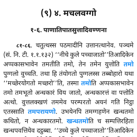
(९) ४. मचलवग्गो
१-६. पाणातिपातसुत्तादिवण्णना
. चतुत्थस्स
पठमादीनि उत्तानत्थानेव. पञ्चमे
८१-८६
(सं. नि. टी. १.१.१३२) ‘‘नीचे कुले पच्चाजातो’’तिआदिकेन
अप्पकासभावेन तमतीति तमो, तेन तमेन युत्तोति
तमो
पुग्गलो वुच्चति. तथा हि तंयोगतो पुग्गलस्स तब्बोहारो यथा
‘‘मच्छेरयोगतो मच्छरो’’ति, तस्मा
तमो
ति अप्पकासभावेन
तमो तमभूतो अन्धकारं विय जातो, अन्धकारत्तं वा पत्तोति
अत्थो. वुत्तलक्खणं तममेव परम्परतो अयनं गति निट्ठा
एतस्साति
तमपरायणो
. उभयेनपि तमग्गहणेन खन्धतमो
कथितो, न अन्धकारतमो.
खन्धतमो
ति च सम्पत्तिरहिता
खन्धपवत्तियेव दट्ठब्बा. ‘‘उच्चे कुले पच्चाजातो’’तिआदिकेन