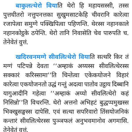
बाकुलत्थेरो विया
ति थेरो हि महायसस्सी, तस्स
पुत्तधीतरो नत्तुपनत्तका सुखुमसाटकेहि चीवरानि कारेत्वा
रजापेत्वा समुग्गे पक्खिपित्वा पहिणन्ति. थेरस्स नहानकाले
नहानकोट्ठके ठपेन्ति. थेरो तानि निवासेति चेव पारुपति च.
तेनेवेतं वुत्तं.
खदिरवनमग्गे सीवलित्थेरो विया
ति सत्थरि किर तं
मग्गं पटिपन्ने देवता ‘‘अम्हाकं अय्यस्स सीवलित्थेरस्स
सक्कारं करिस्सामा’’ति चिन्तेत्वा एकेकयोजने विहारं
कारेत्वा एकयोजनतो उद्धं गन्तुं अदत्वा पातोव उट्ठाय दिब्बानि
यागुआदीनि गहेत्वा ‘‘अम्हाकं अय्यो सीवलित्थेरो कहं
निसिन्नो’’ति विचरन्ति. थेरो अत्तनो अभिहटं बुद्धप्पमुखस्स
भिक्खुसङ्घस्स दापेसि. एवं सत्था सपरिवारो तिंसयोजनिकं
कन्तारं सीवलित्थेरस्स पुञ्ञफलं अनुभवमानोव अगमासि.
तेनेवेतं वुत्तं.