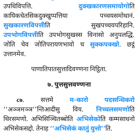
उपधिविपत्ति.
दुक्खकारणसमायोगो
ति
कायिकचेतसिकदुक्खुप्पत्तिया पच्चयसमोधानं.
सुखकारणविपत्ती
ति सुखपच्चयपरिहानि.
उपभोगविपत्ती
ति उपभोगसुखस्स विनासो अनुपलद्धि.
जोति चेव जोतिपरायणभावो च
सुक्कपक्खो
. छट्ठं
उत्तानमेव.
पाणातिपातसुत्तादिवण्णना निट्ठिता.
७. पुत्तसुत्तवण्णना
. सत्तमे
म-कारो पदसन्धिकरो
८७
‘‘अञ्ञमञ्ञ’’न्तिआदीसु विय.
निच्चलसमणो
ति
थिरसमणो. अभिसिञ्चितब्बोति
अभिसेको
ति कम्मसाधनो
अभिसेकसद्दो. तेनाह
‘‘अभिसेकं कातुं युत्तो’’
ति.