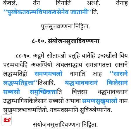
केवलं, तेन विनाति अत्थो. तेनाह
‘‘पुब्बेकतकम्मविपाकवसेनेव जातानी’’
ति.
पुत्तसुत्तवण्णना निट्ठिता.
८-१०. संयोजनसुत्तादिवण्णना
. अट्ठमे सोतापन्नो चतूहि वातेहि इन्दखीलो विय
८८-९०
परप्पवादेहि अकम्पियो अचलसद्धाय समन्नागतत्ता सासने
लद्धप्पतिट्ठो
समणमचलो
नामाति आह
‘‘सासने
लद्धप्पतिट्ठत्ता’’
तिआदि.
थद्धभावकरानं किलेसानं
सब्बसो समुच्छिन्नत्ता
ति चित्तस्स थद्धभावकरानं
उद्धम्भागियकिलेसानं सब्बसो अभावा
समणसुखुमालो
नाम
सुखुमालभावप्पत्तितो. नवमदसमानि सुविञ्ञेय्यानेव.
📜
संयोजनसुत्तादिवण्णना निट्ठिता.