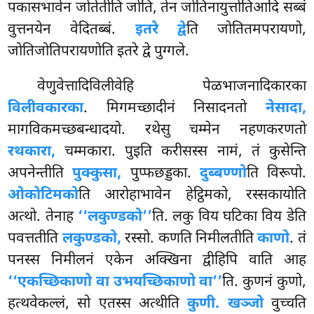
पकासभावेन जोतेतीति जोति, तेन जोतिनायुत्तोतिआदि सब्बं
वुत्तनयेन वेदितब्बं.
इतरे द्वे
ति जोतितमपरायणो,
जोतिजोतिपरायणोति इतरे द्वे पुग्गले.
वेणुवेत्तादिविलीवेहि पेळभाजनादिकारका
विलीवकारका
. मिगमच्छादीनं निसादनतो
नेसादा,
मागविकमच्छबन्धादयो. रथेसु चम्मेन
नहणकरणतो
रथकारा,
चम्मकारा. पुइति करीसस्स नामं, तं कुसेन्ति
अपनेन्तीति
पुक्कुसा,
पुप्फछड्डका.
दुब्बण्णो
ति विरूपो.
ओकोटिमको
ति आरोहाभावेन हेट्ठिमको, रस्सकायोति
अत्थो. तेनाह
‘‘लकुण्डको’’
ति. लकु विय घटिका विय डेति
पवत्ततीति
लकुण्डको,
रस्सो. कणति निमीलतीति
काणो
. तं
पनस्स निमीलनं एकेन अक्खिना द्वीहिपि वाति आह
‘‘एकच्छिकाणो वा उभयच्छिकाणो वा’’
ति. कुणनं कुणो,
हत्थवेकल्लं, सो एतस्स अत्थीति
कुणी. खञ्जो
वुच्चति