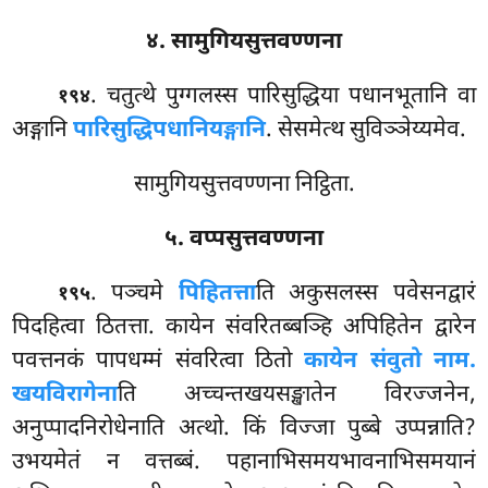
४. सामुगियसुत्तवण्णना
. चतुत्थे पुग्गलस्स पारिसुद्धिया पधानभूतानि वा
१९४
अङ्गानि
पारिसुद्धिपधानियङ्गानि
. सेसमेत्थ सुविञ्ञेय्यमेव.
सामुगियसुत्तवण्णना निट्ठिता.
५. वप्पसुत्तवण्णना
. पञ्चमे
पिहितत्ता
ति अकुसलस्स पवेसनद्वारं
१९५
पिदहित्वा ठितत्ता. कायेन संवरितब्बञ्हि अपिहितेन द्वारेन
पवत्तनकं पापधम्मं संवरित्वा ठितो
कायेन संवुतो नाम.
खयविरागेना
ति अच्चन्तखयसङ्खातेन विरज्जनेन,
अनुप्पादनिरोधेनाति अत्थो. किं विज्जा पुब्बे उप्पन्नाति?
उभयमेतं न वत्तब्बं. पहानाभिसमयभावनाभिसमयानं