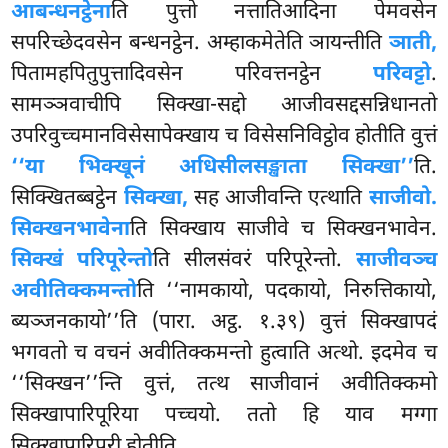
आबन्धनट्ठेना
ति पुत्तो नत्तातिआदिना पेमवसेन
सपरिच्छेदवसेन बन्धनट्ठेन. अम्हाकमेतेति ञायन्तीति
ञाती,
पितामहपितुपुत्तादिवसेन परिवत्तनट्ठेन
परिवट्टो
.
सामञ्ञवाचीपि सिक्खा-सद्दो आजीवसद्दसन्निधानतो
उपरिवुच्चमानविसेसापेक्खाय च विसेसनिविट्ठोव होतीति वुत्तं
‘‘या भिक्खूनं अधिसीलसङ्खाता सिक्खा’’
ति.
सिक्खितब्बट्ठेन
सिक्खा,
सह आजीवन्ति एत्थाति
साजीवो.
सिक्खनभावेना
ति सिक्खाय साजीवे च सिक्खनभावेन.
सिक्खं परिपूरेन्तो
ति सीलसंवरं परिपूरेन्तो.
साजीवञ्च
अवीतिक्कमन्तो
ति ‘‘नामकायो, पदकायो, निरुत्तिकायो,
ब्यञ्जनकायो’’ति (पारा. अट्ठ. १.३९) वुत्तं सिक्खापदं
भगवतो च वचनं अवीतिक्कमन्तो हुत्वाति अत्थो. इदमेव च
‘‘सिक्खन’’न्ति वुत्तं, तत्थ साजीवानं अवीतिक्कमो
सिक्खापारिपूरिया पच्चयो. ततो हि याव मग्गा
सिक्खापारिपूरी होतीति.