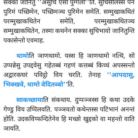
सक्का जानितुं ‘‘असुचि एसो पुग्गलो’’ति. सुचिसीलस्स पन
पुरिमं पच्छिमेन, पच्छिमञ्च पुरिमेन समेति. सम्मुखाकथितं
परम्मुखाकथितेन समेति, परम्मुखाकथितञ्च
सम्मुखाकथितेन, तस्मा कथनेन सक्का सुचिभावो जानितुन्ति
पकासेन्तो एवमाह.
थामो
ति ञाणथामो. यस्स हि ञाणथामो नत्थि, सो
उप्पन्नेसु उपद्दवेसु गहेतब्बं गहणं कत्तब्बं किच्चं अपस्सन्तो
अद्वारकघरं पविट्ठो विय चरति. तेनाह
‘‘आपदासु,
भिक्खवे, थामो वेदितब्बो’’
ति.
साकच्छाया
ति संकथाय. दुप्पञ्ञस्स हि कथा उदके
गेण्डु विय उप्पिलवति. पञ्ञवतो
कथेन्तस्स पटिभानं अनन्तं
होति. उदकविप्फन्दितेनेव हि मच्छो खुद्दको वा महन्तो वाति
ञायति.