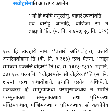
संवोहारेना
ति
अपरापरं कथनेन.
‘‘यो हि कोचि मनुस्सेसु, वोहारं उपजीवति;
एवं वासेट्ठ जानाहि, वाणिजो सो न
ब्राह्मणो’’ति. (म. नि. २.४५७; सु. नि. ६१९)
–
एत्थ हि ब्यवहारो नाम. ‘‘चत्तारो अरियवोहारा, चत्तारो
अनरियवोहारा’’ति (दी. नि. ३.३१३) एत्थ चेतना. ‘‘सङ्खा
समञ्ञा पञ्ञत्ति वोहारो’’ति (ध. स. १३१३-१३१५; महानि.
७३) एत्थ पञ्ञत्ति. ‘‘वोहारमत्तेन सो वोहरेय्या’’ति (सं. नि.
१.२५) एत्थ कथावोहारो. इधापि एसोव अधिप्पेतो.
एकच्चस्स हि सम्मुखाकथा परम्मुखाकथाय न समेति
परम्मुखाकथा सम्मुखाकथाय. तथा पुरिमकथा
पच्छिमकथाय, पच्छिमकथा च पुरिमकथाय. सो कथनेनेव