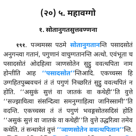
(२०) ५. महावग्गो
१. सोतानुगतसुत्तवण्णना
. पञ्चमस्स पठमे
सोतानुगतान
न्ति पसादसोतं
१९१
अनुगन्त्वा गतानं, पगुणानं वाचुग्गतानन्ति अत्थो. एवंभूता च
पसादसोतं ओदहित्वा
ञाणसोतेन सुट्ठु ववत्थपिता नाम
होन्तीति आह
‘‘पसादसोत’’
न्तिआदि. एकच्चस्स हि
उग्गहितपुब्बवचनं तं तं पगुणं निच्छरितं सुट्ठु ववत्थपितं न
होति. ‘‘असुकं सुत्तं वा जातकं वा कथेही’’ति वुत्ते
‘‘सज्झायित्वा संसन्दित्वा समनुग्गाहित्वा जानिस्सामी’’ति
वदन्ति. एकच्चस्स तं तं पगुणं भवङ्गसोतसदिसं होति
‘‘असुकं सुत्तं वा जातकं वा कथेही’’ति वुत्ते उद्धरित्वा तमेव
कथेति. तं सन्धायेतं वुत्तं
‘‘ञाणसोतेन ववत्थपितान’’
न्ति.