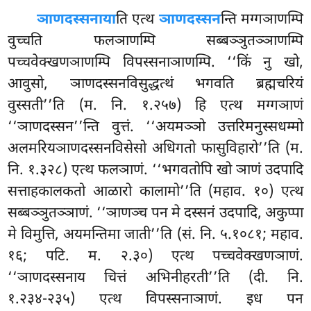
ञाणदस्सनाया
ति एत्थ
ञाणदस्सन
न्ति मग्गञाणम्पि
वुच्चति फलञाणम्पि सब्बञ्ञुतञ्ञाणम्पि
पच्चवेक्खणञाणम्पि विपस्सनाञाणम्पि. ‘‘किं नु खो,
आवुसो, ञाणदस्सनविसुद्धत्थं भगवति ब्रह्मचरियं
वुस्सती’’ति (म. नि. १.२५७) हि एत्थ मग्गञाणं
‘‘ञाणदस्सन’’न्ति वुत्तं. ‘‘अयमञ्ञो उत्तरिमनुस्सधम्मो
अलमरियञाणदस्सनविसेसो अधिगतो फासुविहारो’’ति (म.
नि. १.३२८) एत्थ फलञाणं. ‘‘भगवतोपि खो ञाणं
उदपादि
सत्ताहकालकतो आळारो कालामो’’ति (महाव. १०) एत्थ
सब्बञ्ञुतञ्ञाणं. ‘‘ञाणञ्च पन मे दस्सनं उदपादि, अकुप्पा
मे विमुत्ति, अयमन्तिमा जाती’’ति (सं. नि. ५.१०८१; महाव.
१६; पटि. म. २.३०) एत्थ पच्चवेक्खणञाणं.
‘‘ञाणदस्सनाय चित्तं अभिनीहरती’’ति (दी. नि.
१.२३४-२३५) एत्थ विपस्सनाञाणं. इध पन