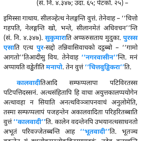
(सं. नि. ४.३४७; उदा. ६५; पेटको. २५) –
इमिस्सा गाथाय. सीलञ्हेत्थ नेलङ्गन्ति वुत्तं. तेनेवाह – ‘‘चित्तो
गहपति, नेलङ्गन्ति खो, भन्ते, सीलानमेतं अधिवचन’’न्ति
(सं. नि. ४.३४७).
सुकुमारा
ति अप्फरुसताय मुदुका.
पुरस्स
एसा
ति एत्थ
पुर
-सद्दो तन्निवासिवाचको दट्ठब्बो – ‘‘गामो
आगतो’’तिआदीसु विय. तेनेवाह
‘‘नगरवासीन’’
न्ति. मनं
अप्पायति वड्ढेतीति
मनापो
. तेन वुत्तं
‘‘चित्तवुड्ढिकरा’’
ति.
कालवादी
तिआदि
सम्फप्पलापा पटिविरतस्स
पटिपत्तिदस्सनं. अत्थसंहितापि हि वाचा अयुत्तकालप्पयोगेन
अत्थावहा न सियाति अनत्थविञ्ञापनवाचं अनुलोमेति,
तस्मा सम्फप्पलापं पजहन्तेन अकालवादिता परिहरितब्बाति
वुत्तं
‘‘कालवादी’’
ति. कालेन वदन्तेनपि उभयानत्थसाधनतो
अभूतं परिवज्जेतब्बन्ति आह
‘‘भूतवादी’’
ति. भूतञ्च