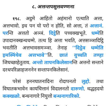
८. अत्तन्तपसुत्तवण्णना
. अट्ठमे आहितो अहंमानो एत्थाति अत्ता,
१९८
अत्तभावो. इध पन यो परो न होति, सो अत्ता, तं
अत्तानं.
पर
न्ति अत्ततो अञ्ञं.
दिट्ठे
ति पच्चक्खभूते.
धम्मे
ति
उपादानक्खन्धधम्मे. तत्थ हि अत्ता भवति, अत्तसञ्ञादिट्ठि
भवतीति अत्तभावसमञ्ञा. तेनाह
‘‘दिट्ठेव धम्मेति
इमस्मिंयेव अत्तभावे’’
ति.
छातं वुच्चति तण्हा
जिघच्छाहेतुताय.
अन्तो तापनकिलेसान
न्ति अत्तनो सन्ताने
दरथपरिळाहजननेन सन्तापनकिलेसानं.
परेसं
हननघातनादिना रोदापनतो
लुद्दो
. तथा
विघातकभावेन कायचित्तानं विदालनतो
दारुणो
. थद्धहदयो
कक्खळो
. बन्धनागारे नियुत्तो
बन्धनागारिको
.