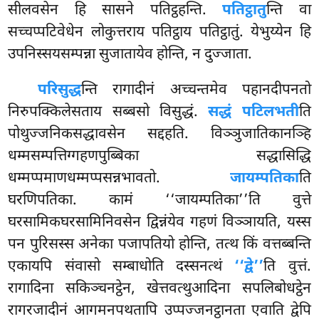
सीलवसेन हि सासने पतिट्ठहन्ति.
पतिट्ठातु
न्ति वा
सच्चप्पटिवेधेन लोकुत्तराय पतिट्ठाय पतिट्ठातुं. येभुय्येन हि
उपनिस्सयसम्पन्ना सुजातायेव होन्ति, न दुज्जाता.
परिसुद्ध
न्ति रागादीनं अच्चन्तमेव पहानदीपनतो
निरुपक्किलेसताय सब्बसो विसुद्धं.
सद्धं पटिलभती
ति
पोथुज्जनिकसद्धावसेन सद्दहति. विञ्ञुजातिकानञ्हि
धम्मसम्पत्तिग्गहणपुब्बिका सद्धासिद्धि
धम्मप्पमाणधम्मप्पसन्नभावतो.
जायम्पतिका
ति
घरणिपतिका. कामं ‘‘जायम्पतिका’’ति वुत्ते
घरसामिकघरसामिनिवसेन द्विन्नंयेव गहणं विञ्ञायति, यस्स
पन पुरिसस्स अनेका पजापतियो होन्ति, तत्थ किं वत्तब्बन्ति
एकायपि संवासो सम्बाधोति दस्सनत्थं
‘‘द्वे’’
ति वुत्तं.
रागादिना सकिञ्चनट्ठेन, खेत्तवत्थुआदिना सपलिबोधट्ठेन
रागरजादीनं आगमनपथतापि उप्पज्जनट्ठानता एवाति द्वेपि