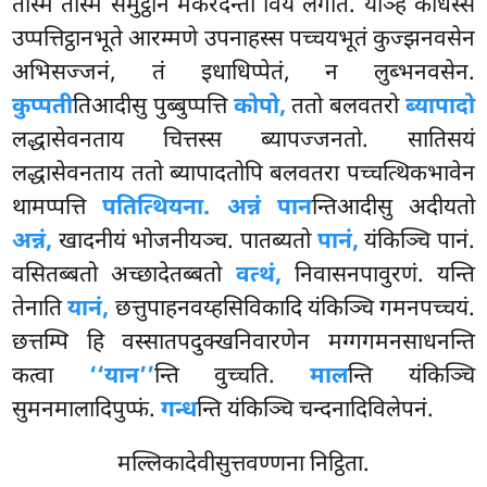
तस्मिं तस्मिं समुट्ठाने मकरदन्तो विय लगति. यञ्हि कोधस्स
उप्पत्तिट्ठानभूते आरम्मणे उपनाहस्स पच्चयभूतं कुज्झनवसेन
अभिसज्जनं, तं इधाधिप्पेतं, न लुब्भनवसेन.
कुप्पती
तिआदीसु पुब्बुप्पत्ति
कोपो,
ततो बलवतरो
ब्यापादो
लद्धासेवनताय चित्तस्स ब्यापज्जनतो. सातिसयं
लद्धासेवनताय ततो ब्यापादतोपि बलवतरा पच्चत्थिकभावेन
थामप्पत्ति
पतित्थियना. अन्नं पान
न्तिआदीसु अदीयतो
अन्नं,
खादनीयं भोजनीयञ्च. पातब्यतो
पानं,
यंकिञ्चि पानं.
वसितब्बतो अच्छादेतब्बतो
वत्थं,
निवासनपावुरणं. यन्ति
तेनाति
यानं,
छत्तुपाहनवय्हसिविकादि यंकिञ्चि गमनपच्चयं.
छत्तम्पि हि वस्सातपदुक्खनिवारणेन मग्गगमनसाधनन्ति
कत्वा
‘‘यान’’
न्ति वुच्चति.
माल
न्ति यंकिञ्चि
सुमनमालादिपुप्फं.
गन्ध
न्ति यंकिञ्चि चन्दनादिविलेपनं.
मल्लिकादेवीसुत्तवण्णना निट्ठिता.