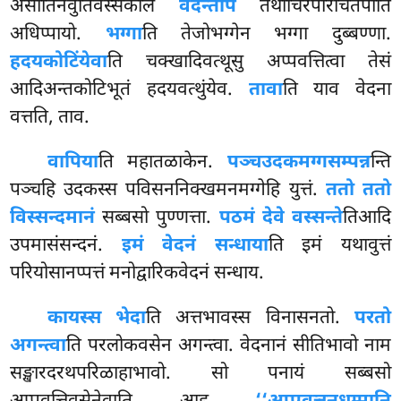
असीतिनवुतिवस्सकाले
वदन्तेपि
तथाचिरपरिचितेपीति
अधिप्पायो.
भग्गा
ति तेजोभग्गेन भग्गा दुब्बण्णा.
हदयकोटिंयेवा
ति चक्खादिवत्थूसु अप्पवत्तित्वा तेसं
आदिअन्तकोटिभूतं हदयवत्थुंयेव.
तावा
ति याव वेदना
वत्तति, ताव.
वापिया
ति महातळाकेन.
पञ्चउदकमग्गसम्पन्न
न्ति
पञ्चहि उदकस्स पविसननिक्खमनमग्गेहि युत्तं.
ततो ततो
विस्सन्दमानं
सब्बसो पुण्णत्ता.
पठमं देवे वस्सन्ते
तिआदि
उपमासंसन्दनं.
इमं वेदनं सन्धाया
ति इमं यथावुत्तं
परियोसानप्पत्तं मनोद्वारिकवेदनं सन्धाय.
कायस्स भेदा
ति अत्तभावस्स विनासनतो.
परतो
अगन्त्वा
ति परलोकवसेन अगन्त्वा. वेदनानं सीतिभावो नाम
सङ्खारदरथपरिळाहाभावो. सो पनायं सब्बसो