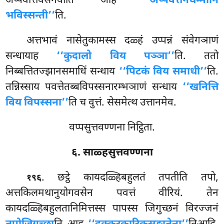
अप्पवत्तिवसेनेवाति आह
‘‘अप्पवत्तनधम्मानि
भविस्सन्ती’’
ति.
अत्तभावं नासेतुकामस्स दळ्हं उप्पन्नं संवेगञाणं
सन्धायाह
‘‘कुदालो विय पञ्ञा’’
ति. ततो
निब्बत्तितज्झानसमाधिं सन्धाय
‘‘पिटकं विय समाधी’’
ति.
तन्निस्साय पवत्तेतब्बविपस्सनारम्भञाणं सन्धाय
‘‘खनित्ति
विय विपस्सना’’
ति च वुत्तं. सेसमेत्थ उत्तानमेव.
वप्पसुत्तवण्णना निट्ठिता.
६. साळ्हसुत्तवण्णना
. छट्ठे
कायदळ्हिबहुलतं तपतीति तपो,
१९६
अत्तकिलमथानुयोगवसेन पवत्तं वीरियं. तेन
कायदळ्हिबहुलतानिमित्तस्स पापस्स जिगुच्छनं विरज्जनं