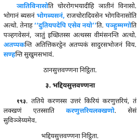
ञातिविनासो
ति चोररोगभयादीहि ञातीनं विनासो.
भोगानं ब्यसनं
भोगब्यसनं,
राजचोरादिवसेन भोगविनासोति
अत्थो. तेनाह
‘‘दुतियपदेपि एसेव नयो’’
ति.
पञ्हुम्मग्गो
ति
पञ्हगवेसनं, ञातुं इच्छितस्स अत्थस्स वीमंसनन्ति अत्थो.
अतप्पक
न्ति अतित्तिकरट्ठेन अतप्पकं सादुरसभोजनं विय.
सण्ह
न्ति सुखुमसभावं.
ठानसुत्तवण्णना निट्ठिता.
३. भद्दियसुत्तवण्णना
. ततिये
करणस्स उत्तरं किरियं करणुत्तरियं, तं
१९३
लक्खणं एतस्साति
करणुत्तरियलक्खणो
. सेसं
सुविञ्ञेय्यमेव.
भद्दियसुत्तवण्णना निट्ठिता.