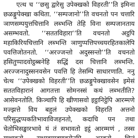
एत्थ च ‘‘छसु द्वारेसु उपेक्खको विहरती’’ति इमिना
छळङ्गुपेक्खा कथिता. ‘‘सम्पजानो’’ति वचनतो पन चत्तारि
ञाणसम्पयुत्तचित्तानि लब्भन्ति तेहि विना सम्पजानताय
असम्भवतो. ‘‘सततविहारा’’ति वचनतो अट्ठपि
महाकिरियचित्तानि लब्भन्ति ञाणुप्पत्तिपच्चयरहितकालेपि
पवत्तिजोतनतो. ‘‘अरज्जन्तो अदुस्सन्तो’’ति वचनतो
हसितुप्पादवोट्ठब्बनेहि सद्धिं दस चित्तानि लब्भन्ति.
अरज्जनादुस्सनवसेन पवत्ति हि तेसम्पि साधारणाति. ननु
चेत्थ ‘‘उपेक्खको विहरती’’ति छळङ्गुपेक्खावसेन इमेसं
सततविहारानं आगतत्ता सोमनस्सं कथं लब्भतीति?
आसेवनतोति. किञ्चापि हि खीणासवो इट्ठानिट्ठेपि आरम्मणे
मज्झत्ते विय बहुलं उपेक्खको विहरति अत्तनो
परिसुद्धप्पकतिभावाविजहनतो, कदाचि पन तथा
चेतोभिसङ्खारभावे यं तं सभावतो इट्ठं आरम्मणं
, तस्स