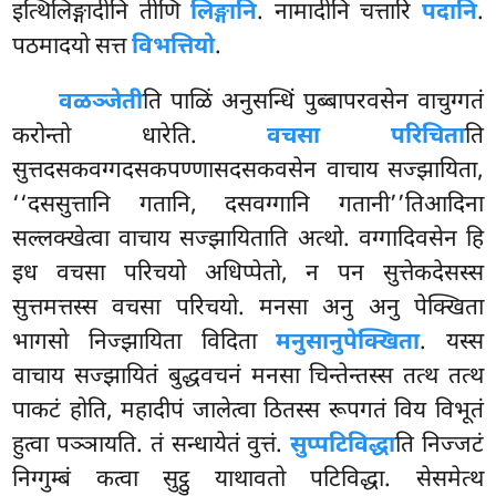
इत्थिलिङ्गादीनि तीणि
लिङ्गानि
. नामादीनि चत्तारि
पदानि
.
पठमादयो सत्त
विभत्तियो
.
वळञ्जेती
ति पाळिं अनुसन्धिं पुब्बापरवसेन वाचुग्गतं
करोन्तो धारेति.
वचसा परिचिता
ति
सुत्तदसकवग्गदसकपण्णासदसकवसेन वाचाय सज्झायिता,
‘‘दससुत्तानि गतानि, दसवग्गानि गतानी’’तिआदिना
सल्लक्खेत्वा वाचाय सज्झायिताति अत्थो. वग्गादिवसेन हि
इध वचसा परिचयो अधिप्पेतो, न पन सुत्तेकदेसस्स
सुत्तमत्तस्स वचसा परिचयो. मनसा अनु अनु पेक्खिता
भागसो निज्झायिता विदिता
मनुसानुपेक्खिता
. यस्स
वाचाय सज्झायितं बुद्धवचनं मनसा चिन्तेन्तस्स तत्थ तत्थ
पाकटं होति, महादीपं जालेत्वा ठितस्स रूपगतं विय विभूतं
हुत्वा पञ्ञायति. तं सन्धायेतं वुत्तं.
सुप्पटिविद्धा
ति निज्जटं
निग्गुम्बं कत्वा सुट्ठु याथावतो पटिविद्धा. सेसमेत्थ