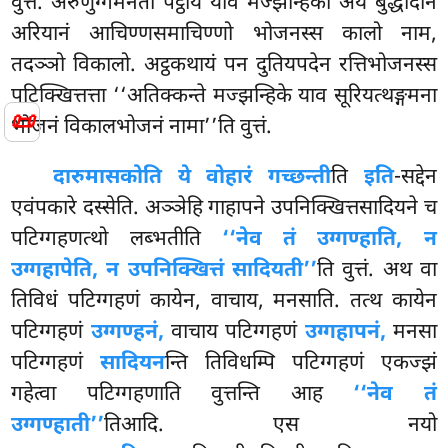
वुत्तं. अरुणुग्गमनतो पट्ठाय याव मज्झन्हिका अयं बुद्धादीनं
अरियानं आचिण्णसमाचिण्णो भोजनस्स कालो नाम,
तदञ्ञो विकालो. अट्ठकथायं पन दुतियपदेन रत्तिभोजनस्स
पटिक्खित्तत्ता ‘‘अतिक्कन्ते मज्झन्हिके याव सूरियत्थङ्गमना
📜
भोजनं विकालभोजनं नामा’’ति वुत्तं.
दारुमासकोति ये वोहारं गच्छन्ती
ति
इति
-सद्देन
एवंपकारे दस्सेति. अञ्ञेहि गाहापने उपनिक्खित्तसादियने च
पटिग्गहणत्थो लब्भतीति
‘‘नेव तं उग्गण्हाति, न
उग्गहापेति, न उपनिक्खित्तं सादियती’’
ति वुत्तं. अथ वा
तिविधं पटिग्गहणं कायेन, वाचाय, मनसाति. तत्थ कायेन
पटिग्गहणं
उग्गण्हनं,
वाचाय पटिग्गहणं
उग्गहापनं,
मनसा
पटिग्गहणं
सादियन
न्ति तिविधम्पि पटिग्गहणं एकज्झं
गहेत्वा पटिग्गहणाति वुत्तन्ति आह
‘‘नेव तं
उग्गण्हाती’’
तिआदि. एस नयो