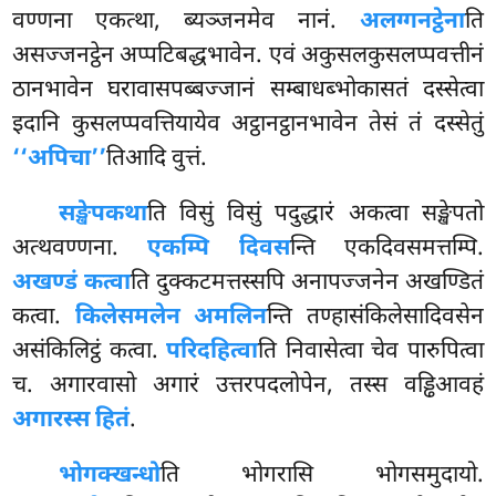
वण्णना एकत्था, ब्यञ्जनमेव नानं.
अलग्गनट्ठेना
ति
असज्जनट्ठेन अप्पटिबद्धभावेन. एवं अकुसलकुसलप्पवत्तीनं
ठानभावेन घरावासपब्बज्जानं सम्बाधब्भोकासतं दस्सेत्वा
इदानि
कुसलप्पवत्तियायेव अट्ठानट्ठानभावेन तेसं तं दस्सेतुं
‘‘अपिचा’’
तिआदि वुत्तं.
सङ्खेपकथा
ति विसुं विसुं पदुद्धारं अकत्वा सङ्खेपतो
अत्थवण्णना.
एकम्पि दिवस
न्ति एकदिवसमत्तम्पि.
अखण्डं कत्वा
ति दुक्कटमत्तस्सपि अनापज्जनेन अखण्डितं
कत्वा.
किलेसमलेन अमलिन
न्ति तण्हासंकिलेसादिवसेन
असंकिलिट्ठं कत्वा.
परिदहित्वा
ति निवासेत्वा चेव पारुपित्वा
च. अगारवासो अगारं उत्तरपदलोपेन, तस्स वड्ढिआवहं
अगारस्स हितं
.
भोगक्खन्धो
ति
भोगरासि भोगसमुदायो.