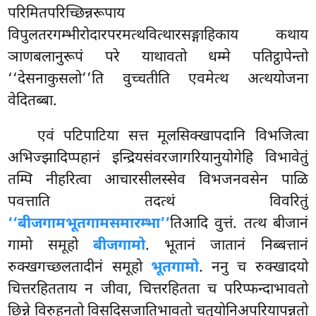
परिमितपरिच्छिन्नरूपाय
विपुलतरगम्भीरोदारपरमत्थवित्थारसङ्गाहिकाय कथाय
ञाणबलानुरूपं परे याथावतो धम्मे पतिट्ठापेन्तो
‘‘देसनाकुसलो’’ति वुच्चतीति एवमेत्थ अत्थयोजना
वेदितब्बा.
एवं
पटिपाटिया सत्त मूलसिक्खापदानि विभजित्वा
अभिज्झादिप्पहानं इन्द्रियसंवरजागरियानुयोगेहि विभावेतुं
तम्पि नीहरित्वा आचारसीलस्सेव विभजनवसेन पाळि
पवत्ताति तदत्थं विवरितुं
‘‘बीजगामभूतगामसमारम्भा’’
तिआदि वुत्तं. तत्थ बीजानं
गामो समूहो
बीजगामो
. भूतानं जातानं निब्बत्तानं
रुक्खगच्छलतादीनं समूहो
भूतगामो
. ननु च रुक्खादयो
चित्तरहितताय न जीवा, चित्तरहितता च परिप्फन्दाभावतो
छिन्ने विरुहनतो विसदिसजातिभावतो चतुयोनिअपरियापन्नतो