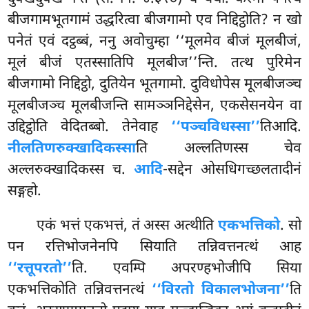
बीजगामभूतगामं उद्धरित्वा बीजगामो एव निद्दिट्ठोति? न खो
पनेतं एवं दट्ठब्बं, ननु अवोचुम्हा ‘‘मूलमेव बीजं मूलबीजं,
मूलं बीजं एतस्सातिपि मूलबीज’’न्ति. तत्थ पुरिमेन
बीजगामो निद्दिट्ठो, दुतियेन भूतगामो. दुविधोपेस मूलबीजञ्च
मूलबीजञ्च मूलबीजन्ति सामञ्ञनिद्देसेन, एकसेसनयेन वा
उद्दिट्ठोति वेदितब्बो. तेनेवाह
‘‘पञ्चविधस्सा’’
तिआदि.
नीलतिणरुक्खादिकस्सा
ति अल्लतिणस्स चेव
अल्लरुक्खादिकस्स च.
आदि
-सद्देन ओसधिगच्छलतादीनं
सङ्गहो.
एकं भत्तं एकभत्तं, तं अस्स अत्थीति
एकभत्तिको
. सो
पन रत्तिभोजनेनपि सियाति तन्निवत्तनत्थं आह
‘‘रत्तूपरतो’’
ति. एवम्पि अपरण्हभोजीपि सिया
एकभत्तिकोति तन्निवत्तनत्थं
‘‘विरतो विकालभोजना’’
ति