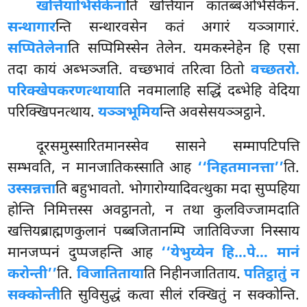
खत्तियाभिसेकेना
ति
खत्तियानं कातब्बअभिसेकेन.
सन्थागार
न्ति सन्थारवसेन कतं अगारं यञ्ञागारं.
सप्पितेलेना
ति सप्पिमिस्सेन तेलेन. यमकस्नेहेन हि एसा
तदा कायं अब्भञ्जति. वच्छभावं तरित्वा ठितो
वच्छतरो.
परिक्खेपकरणत्थाया
ति नवमालाहि सद्धिं दब्भेहि वेदिया
परिक्खिपनत्थाय.
यञ्ञभूमिय
न्ति अवसेसयञ्ञट्ठाने.
दूरसमुस्सारितमानस्सेव सासने सम्मापटिपत्ति
सम्भवति, न मानजातिकस्साति आह
‘‘निहतमानत्ता’’
ति.
उस्सन्नत्ता
ति बहुभावतो. भोगारोग्यादिवत्थुका मदा सुप्पहिया
होन्ति निमित्तस्स अवट्ठानतो, न तथा कुलविज्जामदाति
खत्तियब्राह्मणकुलानं पब्बजितानम्पि जातिविज्जा निस्साय
मानजप्पनं दुप्पजहन्ति आह
‘‘येभुय्येन हि…पे… मानं
करोन्ती’’
ति.
विजातिताया
ति निहीनजातिताय.
पतिट्ठातुं न
सक्कोन्ती
ति सुविसुद्धं कत्वा सीलं रक्खितुं न सक्कोन्ति.