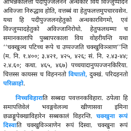
अभिन्नकालत्ता पदीपुज्जलनेन
अन्धकारं विय विज्जुप्पादेन
अविज्जा निरुद्धाव होति, वत्तब्बं वा हेतुफलत्तमुपचारवसेन.
यथा हि पदीपुज्जलनहेतुको अन्धकारविगमो, एवं
विज्जुप्पादहेतुको अविज्जानिरोधो. हेतुफलधम्मा च
समानकालापि पुब्बापरकाला विय वोहरीयन्ति यथा
‘‘चक्खुञ्च पटिच्च रूपे च उप्पज्जति चक्खुविञ्ञाण’’न्ति
(म. नि. १.४००; ३.४२१, ४२५, ४२६; सं. नि. २.४३-४४;
२.४.६०; कथा. ४६५, ४६७) पच्चयादानुप्पज्जनकिरिया.
चित्तस्स कायस्स च विहननतो
विघातो,
दुक्खं. परिदहनतो
परिळाहो
.
निच्चविहारा
ति सब्बदा पवत्तनकविहारा. ठपेत्वा हि
समापत्तिवेलं भवङ्गवेलञ्च खीणासवा इमिना
छळङ्गुपेक्खाविहारेन सब्बकालं विहरन्ति.
चक्खुना रूपं
दिस्वा
ति चक्खुविञ्ञाणेन रूपं दिस्वा. चक्खुना रूपं