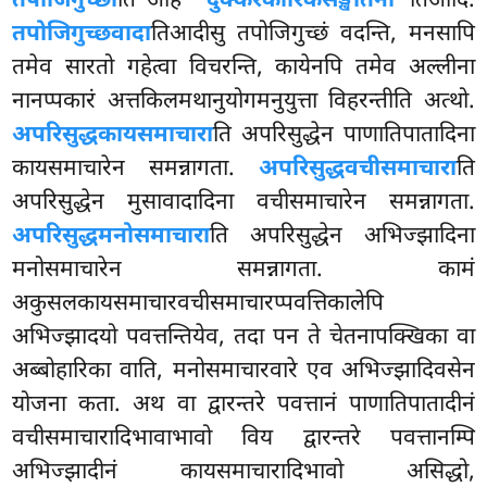
तपोजिगुच्छा
ति आह
‘‘दुक्करकारिकसङ्खातेना’’
तिआदि.
तपोजिगुच्छवादा
तिआदीसु तपोजिगुच्छं वदन्ति, मनसापि
तमेव सारतो
गहेत्वा विचरन्ति, कायेनपि तमेव अल्लीना
नानप्पकारं अत्तकिलमथानुयोगमनुयुत्ता विहरन्तीति अत्थो.
अपरिसुद्धकायसमाचारा
ति अपरिसुद्धेन पाणातिपातादिना
कायसमाचारेन समन्नागता.
अपरिसुद्धवचीसमाचारा
ति
अपरिसुद्धेन मुसावादादिना वचीसमाचारेन समन्नागता.
अपरिसुद्धमनोसमाचारा
ति अपरिसुद्धेन अभिज्झादिना
मनोसमाचारेन समन्नागता. कामं
अकुसलकायसमाचारवचीसमाचारप्पवत्तिकालेपि
अभिज्झादयो पवत्तन्तियेव, तदा पन ते चेतनापक्खिका वा
अब्बोहारिका वाति, मनोसमाचारवारे एव अभिज्झादिवसेन
योजना कता. अथ वा द्वारन्तरे पवत्तानं पाणातिपातादीनं
वचीसमाचारादिभावाभावो विय द्वारन्तरे पवत्तानम्पि
अभिज्झादीनं कायसमाचारादिभावो असिद्धो,