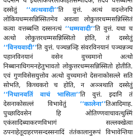
वदन्तेन यं इधलोकपरलोकहितसम्पादकं, तदेव वत्तब्बन्ति
दस्सेतुं
‘‘अत्थवादी’’
ति वुत्तं. अत्थं वदन्तेनपि
लोकियधम्मसन्निस्सितमेव अवत्वा लोकुत्तरधम्मसन्निस्सितं
कत्वा वत्तब्बन्ति दस्सनत्थं
‘‘धम्मवादी’’
ति वुत्तं. यथा च
अत्थो लोकुत्तरधम्मसन्निस्सितो होति, तं दस्सेतुं
‘‘विनयवादी’’
ति वुत्तं. पञ्चन्नञ्हि संवरविनयानं पञ्चन्नञ्च
पहानविनयानं वसेन वुच्चमानो अत्थो
निब्बानाधिगमनहेतुभावतो लोकुत्तरधम्मसन्निस्सितो होतीति.
एवं गुणविसेसयुत्तोव अत्थो वुच्चमानो देसनाकोसल्ले सति
सोभति, किच्चकरो च होति, न अञ्ञथाति दस्सेतुं
‘‘निधानवतिं वाचं भासिता’’
ति वुत्तं. इदानि तं
देसनाकोसल्लं विभावेतुं
‘‘कालेना’’
तिआदिमाह.
पुच्छादिवसेन हि ओतिण्णवाचावत्थुस्मिं
एकंसादिब्याकरणविभागं सल्लक्खेत्वा
ठपनाहेतूदाहरणसन्दस्सनादिं तंतंकालानुरूपं विभावेन्तिया