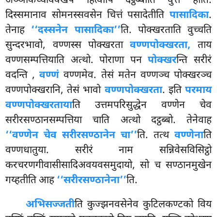
अञ्ञकिच्चविक्खेपं हित्वापि दट्ठब्बाति वुत्तं होति.
दिस्समानाव सोमनस्सवसेन चित्तं पसादेतीति
पासादिका
.
तेनाह
‘‘दस्सनेन पासादिका’’
ति. पोक्खरताति वुच्चति
सुन्दरभावो, वण्णस्स पोक्खरता
वण्णपोक्खरता,
ताय
वण्णसम्पत्तियाति अत्थो. पोराणा पन
पोक्खर
न्ति सरीरं
वदन्ति
,
वण्णं
वण्णमेव. तेसं मतेन वण्णञ्च पोक्खरञ्च
वण्णपोक्खरानि, तेसं भावो
वण्णपोक्खरता
. इति
परमाय
वण्णपोक्खरताया
ति उत्तमपरिसुद्धेन वण्णेन चेव
सरीरसण्ठानसम्पत्तिया चाति अत्थो दट्ठब्बो. तेनेवाह
‘‘वण्णेन चेव सरीरसण्ठानेन चा’’
ति. तत्थ
वण्णेना
ति
वण्णधातुया. सरीरं नाम सन्निवेसविसिट्ठो
करचरणगीवासीसादिअवयवसमुदायो, सो च सण्ठानमुखेन
गय्हतीति आह
‘‘सरीरसण्ठानेना’’
ति.
अभिसज्जती
ति कुज्झनवसेनेव कुटिलकण्टको विय