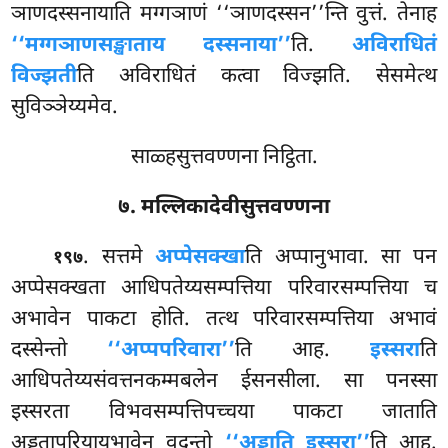
ञाणदस्सनायाति
मग्गञाणं ‘‘ञाणदस्सन’’न्ति वुत्तं. तेनाह
‘‘मग्गञाणसङ्खाताय दस्सनाया’’
ति.
अविराधितं
विज्झती
ति अविराधितं कत्वा विज्झति. सेसमेत्थ
सुविञ्ञेय्यमेव.
साळ्हसुत्तवण्णना निट्ठिता.
७. मल्लिकादेवीसुत्तवण्णना
. सत्तमे
अप्पेसक्खा
ति अप्पानुभावा. सा पन
१९७
अप्पेसक्खता आधिपतेय्यसम्पत्तिया परिवारसम्पत्तिया च
अभावेन पाकटा होति. तत्थ परिवारसम्पत्तिया अभावं
दस्सेन्तो
‘‘अप्पपरिवारा’’
ति आह.
इस्सरा
ति
आधिपतेय्यसंवत्तनकम्मबलेन ईसनसीला. सा पनस्सा
इस्सरता विभवसम्पत्तिपच्चया पाकटा जाताति
अड्ढतापरियायभावेन वदन्तो
‘‘अड्ढाति इस्सरा’’
ति आह.