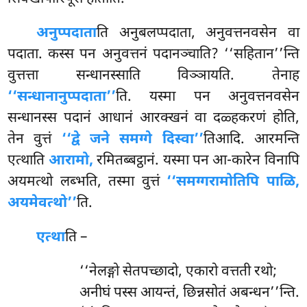
अनुप्पदाता
ति अनुबलप्पदाता, अनुवत्तनवसेन वा
पदाता. कस्स पन अनुवत्तनं पदानञ्चाति? ‘‘सहितान’’न्ति
वुत्तत्ता सन्धानस्साति विञ्ञायति. तेनाह
‘‘सन्धानानुप्पदाता’’
ति. यस्मा पन अनुवत्तनवसेन
सन्धानस्स पदानं आधानं आरक्खनं वा दळ्हकरणं होति,
तेन वुत्तं
‘‘द्वे जने समग्गे दिस्वा’’
तिआदि. आरमन्ति
एत्थाति
आरामो,
रमितब्बट्ठानं. यस्मा पन आ-कारेन विनापि
अयमत्थो लब्भति, तस्मा वुत्तं
‘‘समग्गरामोतिपि पाळि,
अयमेवत्थो’’
ति.
एत्था
ति
–
‘‘नेलङ्गो सेतपच्छादो, एकारो वत्तती रथो;
अनीघं पस्स आयन्तं, छिन्नसोतं अबन्धन’’न्ति.