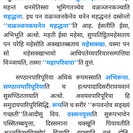
महन्तं धनमेतिस्सा भूमिगतञ्चेव वळञ्जनकञ्चाति
महद्धना
. इध पन वळञ्जनकेनेव धनेन महद्धनतं दस्सेन्तो
‘‘वळञ्जनकधनेन महद्धना’’
ति आह. ईसतीति ईसा,
अभिभूति अत्थो. महती ईसा महेसा, सुप्पतिट्ठितमहेसताय
पन परेहि महेसोति अक्खातब्बताय
महेसक्खा
. यस्मा पन
सो महेसक्खाभावो आधिपतेय्यपरिवारसम्पत्तिया
विञ्ञायति, तस्मा
‘‘महापरिवारा’’
ति वुत्तं.
सण्ठानपारिपूरिया अधिकं रूपमस्साति
अभिरूपा.
सण्ठानपारिपूरिया
ति च हत्थपादादिसरीरावयवानं
सुसण्ठिततायाति अत्थो. अवयवपारिपूरिया हि
समुदायपारिपूरिसिद्धि.
रूप
न्ति च सरीरं ‘‘रूपवन्तेव सङ्ख्यं
गच्छती’’तिआदीसु विय.
दस्सनयुत्ता
ति सुरूपभावेन
पस्सितब्बयुत्ता, दिस्समाना चक्खूनि पियायतीति