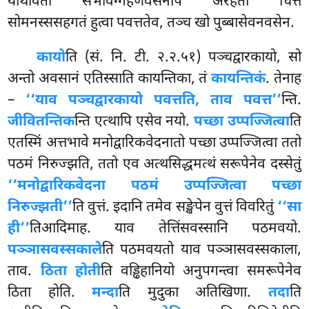
याथावतो सभावग्गहणवसेनपि अरहतो चित्तं
सोमनस्ससहगतं हुत्वा पवत्ततेव, तञ्च खो पुब्बासेवनवसेन.
कायो
ति (सं. नि. टी. २.२.५१) पञ्चद्वारकायो, सो
अन्तो अवसानं एतिस्साति कायन्तिका, तं
कायन्तिकं
. तेनाह
–
‘‘याव पञ्चद्वारकायो पवत्तति, ताव पवत्त’’
न्ति.
जीवितन्तिक
न्ति एत्थापि एसेव नयो.
पच्छा उप्पज्जित्वा
ति
एतस्मिं अत्तभावे मनोद्वारिकवेदनातो पच्छा उप्पज्जित्वा ततो
पठमं
निरुज्झति, ततो एव अत्थसिद्धमत्थं सरूपेनेव दस्सेतुं
‘‘मनोद्वारिकवेदना पठमं उप्पज्जित्वा पच्छा
निरुज्झती’’
ति वुत्तं. इदानि तमेव सङ्खेपेन वुत्तं विवरितुं
‘‘सा
ही’’
तिआदिमाह. याव तेत्तिंसवस्सानि पठमवयो.
पञ्ञासवस्सकाले
ति पठमवयतो याव पञ्ञासवस्सकाला,
ताव.
ठिता होती
ति वड्ढिहानियो अनुपगन्त्वा समरूपेनेव
ठिता होति.
मन्दा
ति मुदुका अतिखिणा.
तदा
ति