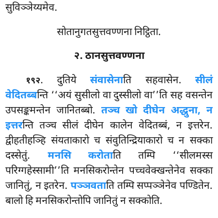
सुविञ्ञेय्यमेव.
सोतानुगतसुत्तवण्णना निट्ठिता.
२. ठानसुत्तवण्णना
. दुतिये
संवासेना
ति सहवासेन.
सीलं
१९२
वेदितब्ब
न्ति ‘‘अयं सुसीलो वा दुस्सीलो वा’’ति सह वसन्तेन
उपसङ्कमन्तेन जानितब्बो.
तञ्च खो दीघेन अद्धुना, न
इत्तर
न्ति तञ्च सीलं दीघेन कालेन वेदितब्बं, न इत्तरेन.
द्वीहतीहञ्हि संयताकारो च संवुतिन्द्रियाकारो च न सक्का
दस्सेतुं.
मनसि करोता
ति तम्पि ‘‘सीलमस्स
परिग्गहेस्सामी’’ति मनसिकरोन्तेन पच्चवेक्खन्तेनेव सक्का
जानितुं, न इतरेन.
पञ्ञवता
ति तम्पि सप्पञ्ञेनेव पण्डितेन.
बालो हि मनसिकरोन्तोपि जानितुं न सक्कोति.