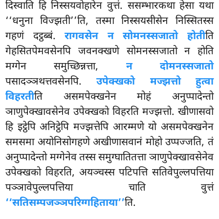
दिस्वाति
हि निस्सयवोहारेन वुत्तं. ससम्भारकथा हेसा यथा
‘‘धनुना विज्झती’’ति, तस्मा निस्सयसीसेन निस्सितस्स
गहणं दट्ठब्बं.
रागवसेन न सोमनस्सजातो होती
ति
गेहसितपेमवसेनपि जवनक्खणे सोमनस्सजातो न होति
मग्गेन समुच्छिन्नत्ता,
न दोमनस्सजातो
पसादञ्ञथत्तवसेनपि.
उपेक्खको मज्झत्तो हुत्वा
विहरती
ति असमपेक्खनेन मोहं अनुप्पादेन्तो
ञाणुपेक्खावसेनेव उपेक्खको विहरति मज्झत्तो. खीणासवो
हि इट्ठेपि अनिट्ठेपि मज्झत्तेपि आरम्मणे यो असमपेक्खनेन
समसमा अयोनिसोगहणे अखीणासवानं मोहो उप्पज्जति, तं
अनुप्पादेन्तो मग्गेनेव तस्स समुग्घातितत्ता ञाणुपेक्खावसेनेव
उपेक्खको विहरति, अयञ्चस्स पटिपत्ति सतिवेपुल्लपत्तिया
पञ्ञावेपुल्लपत्तिया चाति वुत्तं
‘‘सतिसम्पजञ्ञपरिग्गहिताया’’
ति.