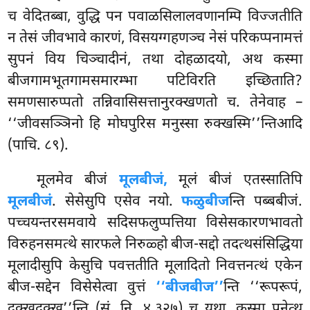
च वेदितब्बा, वुद्धि पन पवाळसिलालवणानम्पि विज्जतीति
न तेसं जीवभावे कारणं, विसयग्गहणञ्च नेसं परिकप्पनामत्तं
सुपनं विय चिञ्चादीनं, तथा दोहळादयो, अथ कस्मा
बीजगामभूतगामसमारम्भा पटिविरति इच्छिताति?
समणसारुप्पतो तन्निवासिसत्तानुरक्खणतो च. तेनेवाह –
‘‘जीवसञ्ञिनो हि मोघपुरिस मनुस्सा रुक्खस्मि’’न्तिआदि
(पाचि. ८९).
मूलमेव बीजं
मूलबीजं,
मूलं बीजं एतस्सातिपि
मूलबीजं
. सेसेसुपि एसेव नयो.
फळुबीज
न्ति पब्बबीजं.
पच्चयन्तरसमवाये सदिसफलुप्पत्तिया विसेसकारणभावतो
विरुहनसमत्थे
सारफले निरुळ्हो बीज-सद्दो तदत्थसंसिद्धिया
मूलादीसुपि केसुचि पवत्ततीति मूलादितो निवत्तनत्थं एकेन
बीज-सद्देन विसेसेत्वा वुत्तं
‘‘बीजबीज’’
न्ति ‘‘रूपरूपं,
दुक्खदुक्ख’’न्ति (सं. नि. ४.३२७) च यथा. कस्मा पनेत्थ