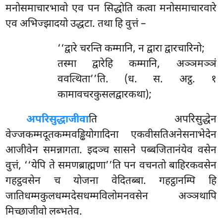
मनोसमाचारभावो एव पन सिद्धोति कत्वा मनोसमाचारवारे
एव अभिज्झादयो उद्धटा. तथा हि वुत्तं –
‘‘द्वारे चरन्ति कम्मानि, न द्वारा द्वारचारिनो;
तस्मा द्वारेहि कम्मानि, अञ्ञमञ्ञं
ववत्थिता’’ति. (ध. स. अट्ठ. १
कामावचरकुसलद्वारकथा);
अपरिसुद्धाजीवा
ति अपरिसुद्धेन
वेज्जकम्मदूतकम्मवड्ढियोगादिना एकवीसतिअनेसनाभेदेन
आजीवेन समन्नागता. इदञ्च सासने पब्बजितानंयेव वसेन
वुत्तं, ‘‘येपि ते समणब्राह्मणा’’ति पन वचनतो बाहिरकवसेन
गहट्ठवसेन च योजना वेदितब्बा. गहट्ठानम्पि हि
जातिधम्मकुलधम्मदेसधम्मविलोमनवसेन अञ्ञथापि
मिच्छाजीवो लब्भतेव.