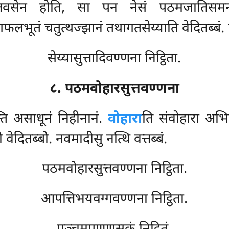
ित्तवसेन होति, सा पन नेसं पठमजातिसमन्
गफलभूतं चतुत्थज्झानं तथागतसेय्याति वेदितब्बं. 
सेय्यासुत्तादिवण्णना निट्ठिता.
८. पठमवोहारसुत्तवण्णना
्ति असाधूनं निहीनानं.
वोहारा
ति संवोहारा अभिल
वेदितब्बो. नवमादीसु नत्थि वत्तब्बं.
पठमवोहारसुत्तवण्णना निट्ठिता.
आपत्तिभयवग्गवण्णना निट्ठिता.