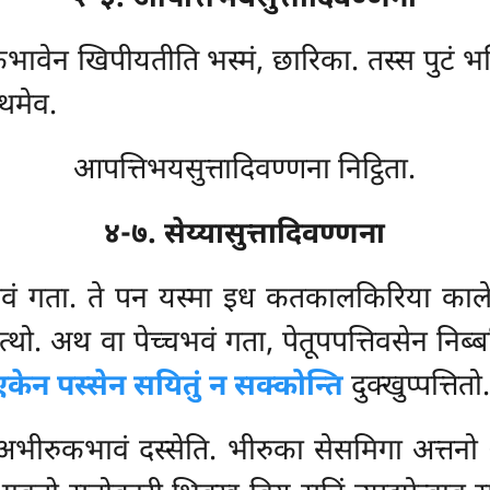
थकभावेन खिपीयतीति भस्मं, छारिका. तस्स पुटं 
्थमेव.
आपत्तिभयसुत्तादिवण्णना निट्ठिता.
४-७. सेय्यासुत्तादिवण्णना
ावं गता. ते पन यस्मा इध कतकालकिरिया कालेन क
्थो. अथ वा पेच्चभवं गता, पेतूपपत्तिवसेन निब्ब
एकेन पस्सेन सयितुं न सक्कोन्ति
दुक्खुप्पत्तितो.
अभीरुकभावं दस्सेति. भीरुका सेसमिगा अत्तनो 