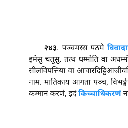
२४३
. पञ्चमस्स पठमे
विवाद
इमेसु चतूसु. तत्थ धम्मोति वा अधम्म
सीलविपत्तिया वा आचारदिट्ठिआजीवव
नाम. मातिकाय आगता पञ्च, विभङ्गे द
कम्मानं करणं, इदं
किच्चाधिकरणं
ना