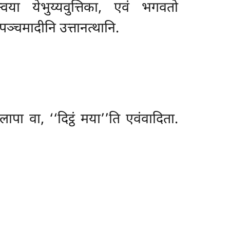
वया येभुय्यवुत्तिका, एवं भगवतो
पञ्चमादीनि उत्तानत्थानि.
ापा वा, ‘‘दिट्ठं मया’’ति एवंवादिता.