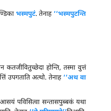
भण्डिका
भस्मपुटं
. तेनाह
‘‘भस्मपुटन्ति
तजीवितुच्छेदा होन्ति, तस्मा वुत्तं
त्तिं उपगताति अत्थो. तेनाह
‘‘अथ वा
आसयं पविसित्वा सन्तासपुब्बकं यथा