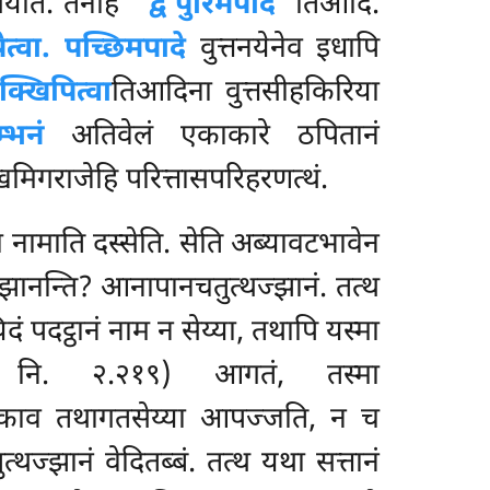
सयति. तेनाह
‘‘द्वे पुरिमपादे’’
तिआदि.
पेत्वा. पच्छिमपादे
वुत्तनयेनेव इधापि
्खिपित्वा
तिआदिना वुत्तसीहकिरिया
्भनं
अतिवेलं एकाकारे ठपितानं
मिगराजेहि परित्तासपरिहरणत्थं.
ा नामाति दस्सेति. सेति अब्यावटभावेन
ज्झानन्ति? आनापानचतुत्थज्झानं. तत्थ
दं पदट्ठानं नाम न सेय्या, तथापि यस्मा
ि. २.२१९) आगतं, तस्मा
लिकाव तथागतसेय्या आपज्जति, न च
ुत्थज्झानं वेदितब्बं. तत्थ यथा सत्तानं