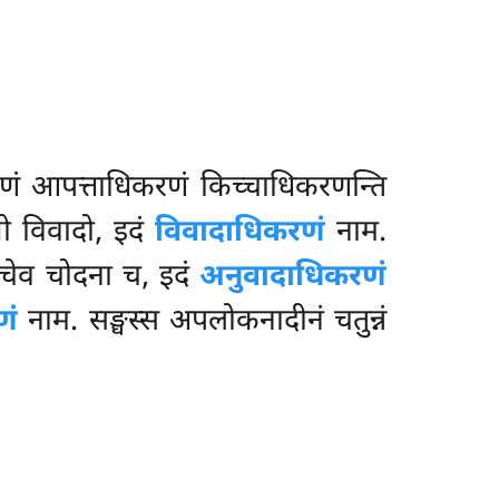
णं आपत्ताधिकरणं किच्चाधिकरणन्ति
यो विवादो, इदं
विवादाधिकरणं
नाम.
 चेव चोदना च, इदं
अनुवादाधिकरणं
णं
नाम. सङ्घस्स अपलोकनादीनं चतुन्नं