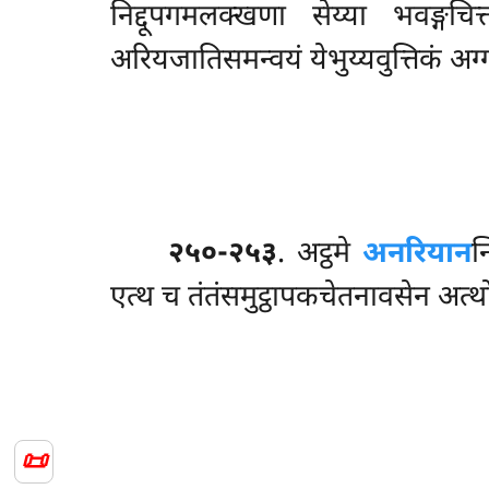
निद्दूपगमलक्खणा सेय्या भवङ्गच
अरियजातिसमन्वयं येभुय्यवुत्तिकं अग्
२५०-२५३
. अट्ठमे
अनरियान
न
एत्थ च तंतंसमुट्ठापकचेतनावसेन अत्थो 
📜