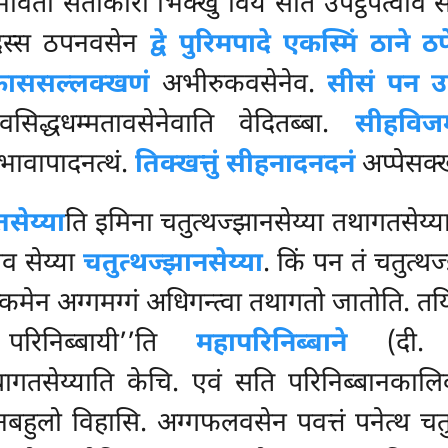
वतो सतोकारी भिक्खु विय सतिं उपट्ठपेत्वाव 
पादस्स ठपनवसेन
द्वे पुरिमपादे एकस्मिं ठाने ठ
काससल्लक्खणं
अभीरुकवसेनेव.
सीसं पन उक
वसिद्धधम्मतावसेनेवाति वेदितब्बा.
सीहविजम
भावापादनत्थं.
तिक्खत्तुं सीहनादनदनं
अप्पेसक्ख
सेय्या
ति इमिना चतुत्थज्झानसेय्या तथागतसेय्य
ेव सेय्या
चतुत्थज्झानसेय्या
. किं पन तं चतुत्थ
क्कमेन अग्गमग्गं अधिगन्त्वा तथागतो जातोति. तयि
 परिनिब्बायी’’ति
महापरिनिब्बाने
(दी. न
थागतसेय्याति केचि. एवं सति परिनिब्बानका
बहुलो विहासि. अग्गफलवसेन पवत्तं
पनेत्थ चत