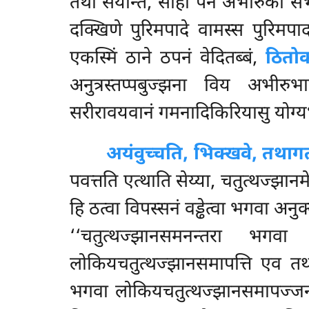
तथा सयन्ति, सीहो पन अभीरुको सभा
दक्खिणे पुरिमपादे वामस्स पुरिम
एकस्मिं ठाने ठपनं वेदितब्बं,
ठितो
अनुत्रस्तप्पबुज्झना विय अभीरुभा
सरीरावयवानं गमनादिकिरियासु योग्य
अयं
वुच्चति, भिक्खवे, तथागत
पवत्तति एत्थाति सेय्या, चतुत्थज्झानम
हि ठत्वा विपस्सनं वड्ढेत्वा भगवा अनु
‘‘चतुत्थज्झानसमनन्तरा भगवा
लोकियचतुत्थज्झानसमापत्ति एव त
भगवा लोकियचतुत्थज्झानसमापज्जन