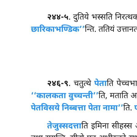
२४४-५
. दुतिये भस्सति निरत्
छारिकाभण्डिक’’
न्ति. ततियं उत्तानत
२४६-९
. चतुत्थे
पेता
ति पेच्चभ
‘‘कालकता वुच्चन्ती’’
ति, मताति अत
पेतविसये निब्बत्ता पेता नामा’’
ति.
तेजुस्सदत्ता
ति इमिना सीहस्स 