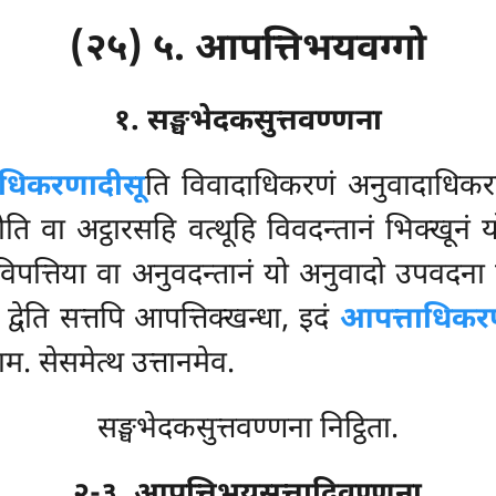
(२५) ५. आपत्तिभयवग्गो
१. सङ्घभेदकसुत्तवण्णना
ाधिकरणादीसू
ति विवादाधिकरणं अनुवादाधिकर
ोति वा अट्ठारसहि वत्थूहि विवदन्तानं भिक्खूनं 
िपत्तिया
वा अनुवदन्तानं यो अनुवादो उपवदना
्वेति सत्तपि आपत्तिक्खन्धा, इदं
आपत्ताधिकर
म. सेसमेत्थ उत्तानमेव.
सङ्घभेदकसुत्तवण्णना निट्ठिता.
२-३. आपत्तिभयसुत्तादिवण्णना