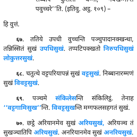
पवुच्चरे’’ति. (इतिवु. अट्ठ. १०९) –
हि वुत्तं.
. ततिये
उपधी वुच्चन्ति पञ्चुपादानक्खन्धा,
६७
तन्निस्सितं सुखं
उपधिसुखं
. तप्पटिपक्खतो
निरुपधिसुखं
लोकुत्तरसुखं
.
. चतुत्थे वट्टपरियापन्नं सुखं
वट्टसुखं
. निब्बानारम्मणं
६८
सुखं
विवट्टसुखं
.
. पञ्चमे
संकिलेस
न्ति संकिलिट्ठं. तेनाह
६९
‘‘वट्टगामिसुख’’
न्ति.
विवट्टसुख
न्ति मग्गफलसहगतं सुखं.
. छट्ठे अरियानमेव सुखं
अरियसुखं,
अरियञ्च तं
७०
सुखञ्चातिपि
अरियसुखं
. अनरियानमेव सुखं
अनरियसुखं
.