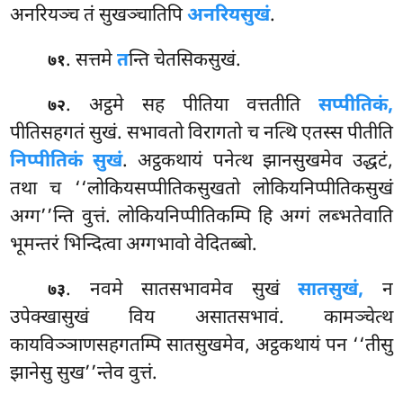
अनरियञ्च तं सुखञ्चातिपि
अनरियसुखं
.
. सत्तमे
त
न्ति चेतसिकसुखं.
७१
. अट्ठमे सह पीतिया वत्ततीति
सप्पीतिकं,
७२
पीतिसहगतं सुखं. सभावतो विरागतो च नत्थि एतस्स पीतीति
निप्पीतिकं सुखं
. अट्ठकथायं पनेत्थ झानसुखमेव उद्धटं,
तथा च ‘‘लोकियसप्पीतिकसुखतो लोकियनिप्पीतिकसुखं
अग्ग’’न्ति वुत्तं. लोकियनिप्पीतिकम्पि हि अग्गं लब्भतेवाति
भूमन्तरं भिन्दित्वा अग्गभावो वेदितब्बो.
. नवमे सातसभावमेव सुखं
सातसुखं,
न
७३
उपेक्खासुखं विय असातसभावं. कामञ्चेत्थ
कायविञ्ञाणसहगतम्पि सातसुखमेव, अट्ठकथायं पन ‘‘तीसु
झानेसु सुख’’न्तेव वुत्तं.