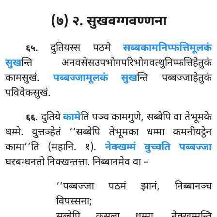
(७) २. सुखवग्गवण्णना
. दुतियस्स पठमे
सब्बकामनिप्फत्तिमूलकं
६५
सुख
न्ति अनवसेसउपभोगपरिभोगवत्थुनिप्फत्तिहेतुकं
कामसुखं.
पब्बज्जामूलकं सुख
न्ति पब्बज्जाहेतुकं
पविवेकसुखं.
. दुतिये
कामे
ति पञ्च कामगुणे, सब्बेपि वा तेभूमके
६६
धम्मे. वुत्तञ्हेतं ‘‘सब्बेपि तेभूमका धम्मा कमनीयट्ठेन
कामा’’ति (महानि. १).
नेक्खम्मं वुच्चति पब्बज्जा
घरबन्धनतो निक्खन्तत्ता. निब्बानमेव वा –
‘‘पब्बज्जा पठमं झानं, निब्बानञ्च
विपस्सना;
सब्बेपि कुसला धम्मा, नेक्खम्मन्ति