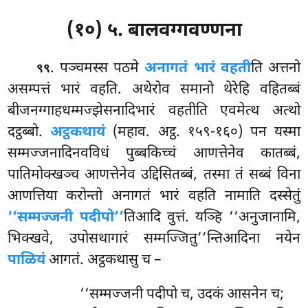
(१०) ५. बालवग्गवण्णना
. पञ्चमस्स पठमे
अनागतं भारं वहती
ति अत्तनो
९९
असम्पत्तं भारं वहति. अथेरोव समानो थेरेहि वहितब्बं
बीजनग्गाहधम्मज्झेसनादिभारं वहतीति एवमेत्थ अत्थो
दट्ठब्बो.
अट्ठकथायं
(महाव. अट्ठ. १५९-१६०) पन यस्मा
सम्मज्जनादिनवविधं पुब्बकिच्चं आणत्तेनेव कातब्बं,
पातिमोक्खञ्च आणत्तेनेव उद्दिसितब्बं, तस्मा तं सब्बं विना
आणत्तिया करोन्तो अनागतं भारं वहति नामाति दस्सेतुं
‘‘सम्मज्जनी पदीपो’’
तिआदि वुत्तं. यञ्हि ‘‘अनुजानामि,
भिक्खवे, उपोसथागारं सम्मज्जितु’’न्तिआदिना नयेन
पाळियं
आगतं. अट्ठकथासु च –
‘‘सम्मज्जनी
पदीपो च, उदकं आसनेन च;