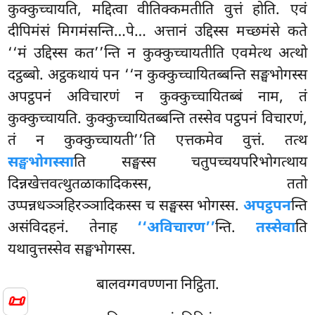
कुक्कुच्चायति, मद्दित्वा वीतिक्कमतीति वुत्तं होति. एवं
दीपिमंसं मिगमंसन्ति…पे… अत्तानं उद्दिस्स मच्छमंसे कते
‘‘मं उद्दिस्स कत’’न्ति न कुक्कुच्चायतीति एवमेत्थ अत्थो
दट्ठब्बो. अट्ठकथायं पन ‘‘न कुक्कुच्चायितब्बन्ति सङ्घभोगस्स
अपट्ठपनं अविचारणं न कुक्कुच्चायितब्बं नाम, तं
कुक्कुच्चायति. कुक्कुच्चायितब्बन्ति तस्सेव पट्ठपनं विचारणं,
तं न कुक्कुच्चायती’’ति एत्तकमेव वुत्तं. तत्थ
सङ्घभोगस्सा
ति सङ्घस्स चतुपच्चयपरिभोगत्थाय
दिन्नखेत्तवत्थुतळाकादिकस्स, ततो
उप्पन्नधञ्ञहिरञ्ञादिकस्स च सङ्घस्स भोगस्स.
अपट्ठपन
न्ति
असंविदहनं. तेनाह
‘‘अविचारण’’
न्ति.
तस्सेवा
ति
यथावुत्तस्सेव सङ्घभोगस्स.
बालवग्गवण्णना निट्ठिता.
📜