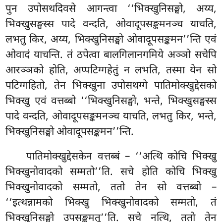
पुन उपोसथदिवसे आगन्त्वा ‘‘भिक्खुनिसङ्घो, अय्य,
भिक्खुसङ्घस्स पादे वन्दति, ओवादूपसङ्कमनञ्च याचति,
लभतु किर, अय्य, भिक्खुनिसङ्घो ओवादूपसङ्कमन’’न्ति एवं
ओवादं याचन्ति. तं ठपेत्वा बालगिलानगमिये अञ्ञो सचेपि
आरञ्ञको होति, अप्पटिग्गहेतुं न लभति, तस्मा येन सो
पटिग्गहितो, तेन भिक्खुना उपोसथग्गे पातिमोक्खुद्देसको
भिक्खु एवं वत्तब्बो ‘‘भिक्खुनिसङ्घो, भन्ते, भिक्खुसङ्घस्स
पादे वन्दति, ओवादूपसङ्कमनञ्च याचति, लभतु किर, भन्ते,
भिक्खुनिसङ्घो ओवादूपसङ्कमन’’न्ति.
पातिमोक्खुद्देसकेन वत्तब्बं – ‘‘अत्थि कोचि भिक्खु
भिक्खुनोवादको सम्मतो’’ति. सचे होति कोचि भिक्खु
भिक्खुनोवादको सम्मतो, ततो तेन सो वत्तब्बो –
‘‘इत्थन्नामको भिक्खु
भिक्खुनोवादको सम्मतो, तं
भिक्खुनिसङ्घो उपसङ्कमतू’’ति. सचे नत्थि, ततो तेन