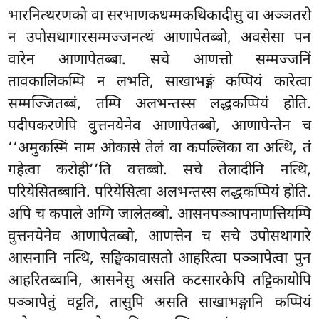
भारनित्थरणको वा सरभाणकधम्मकथिकादीसु वा अञ्ञतरो
न उपोसथागारसम्मज्जनत्थं आणापेतब्बो, अवसेसा पन
वारेन आणापेतब्बा. सचे आणत्तो सम्मज्जनिं
तावकालिकम्पि न लभति, साखाभङ्गं कप्पियं कारेत्वा
सम्मज्जितब्बं, तम्पि अलभन्तस्स लद्धकप्पियं होति.
पदीपकरणेपि वुत्तनयेनेव आणापेतब्बो, आणापेन्तेन च
‘‘अमुकस्मिं नाम ओकासे तेलं वा कपल्लिका वा अत्थि, तं
गहेत्वा करोही’’ति वत्तब्बो. सचे तेलादीनि नत्थि,
परियेसितब्बानि. परियेसित्वा अलभन्तस्स लद्धकप्पियं होति.
अपि च कपाले अग्गि जालेतब्बो. आसनपञ्ञापनाणत्तियम्पि
वुत्तनयेनेव आणापेतब्बो, आणत्तेन च सचे उपोसथागारे
आसनानि नत्थि, सङ्घिकावासतो आहरित्वा पञ्ञापेत्वा पुन
आहरितब्बानि, आसनेसु असति कटसारकेपि तट्टिकायोपि
पञ्ञापेतुं वट्टति, तासुपि असति साखाभङ्गानि कप्पियं