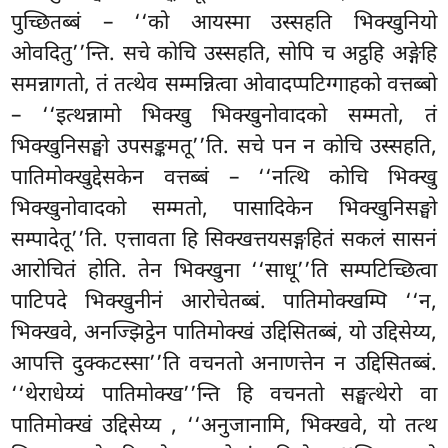
पुच्छितब्बं – ‘‘को आयस्मा उस्सहति भिक्खुनियो
ओवदितु’’न्ति. सचे कोचि उस्सहति, सोपि च अट्ठहि अङ्गेहि
समन्नागतो, तं तत्थेव सम्मन्नित्वा ओवादप्पटिग्गाहको वत्तब्बो
– ‘‘इत्थन्नामो भिक्खु भिक्खुनोवादको सम्मतो, तं
भिक्खुनिसङ्घो उपसङ्कमतू’’ति. सचे पन न कोचि उस्सहति,
पातिमोक्खुद्देसकेन वत्तब्बं – ‘‘नत्थि कोचि भिक्खु
भिक्खुनोवादको सम्मतो, पासादिकेन भिक्खुनिसङ्घो
सम्पादेतू’’ति. एत्तावता हि सिक्खत्तयसङ्गहितं सकलं सासनं
आरोचितं होति. तेन भिक्खुना ‘‘साधू’’ति सम्पटिच्छित्वा
पाटिपदे भिक्खुनीनं आरोचेतब्बं. पातिमोक्खम्पि ‘‘न,
भिक्खवे, अनज्झिट्ठेन पातिमोक्खं उद्दिसितब्बं, यो उद्दिसेय्य,
आपत्ति दुक्कटस्सा’’ति वचनतो अनाणत्तेन न उद्दिसितब्बं.
‘‘थेराधेय्यं पातिमोक्ख’’न्ति हि वचनतो सङ्घत्थेरो वा
पातिमोक्खं उद्दिसेय्य
, ‘‘अनुजानामि, भिक्खवे, यो तत्थ