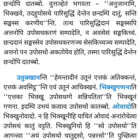
छन्दोपि दातब्बो. वुत्तञ्हेतं भगवता – ‘‘अनुजानामि,
भिक्खवे, तदहुपोसथे पारिसुद्धिं देन्तेन छन्दम्पि दातुं, सन्ति
सङ्घस्स करणीय’’न्ति. तत्थ पारिसुद्धिदानं सङ्घस्सपि
अत्तनोपि उपोसथकरणं सम्पादेति, न अवसेसं सङ्घकिच्चं.
छन्ददानं सङ्घस्सेव उपोसथकरणञ्च सेसकिच्चञ्च सम्पादेति,
अत्तनो पन उपोसथो अकतोयेव होति, तस्मा पारिसुद्धिं देन्तेन
छन्दोपि दातब्बो.
उतुक्खान
न्ति ‘‘हेमन्तादीनं उतूनं एत्तकं अतिक्कन्तं,
एत्तकं अवसिट्ठ’’न्ति एवं उतूनं आचिक्खनं.
भिक्खुगणना
ति
‘‘एत्तका भिक्खू उपोसथग्गे सन्निपतिता’’ति भिक्खूनं
गणना. इदम्पि उभयं कत्वाव उपोसथो कातब्बो.
ओवादो
ति
भिक्खुनोवादो. न हि भिक्खूनीहि याचितं ओवादं अनारोचेत्वा
उपोसथं कातुं वट्टति. भिक्खुनियो हि ‘‘स्वे उपोसथो’’ति
आगन्त्वा ‘‘अयं उपोसथो चातुद्दसो, पन्नरसो’’ति पुच्छित्वा