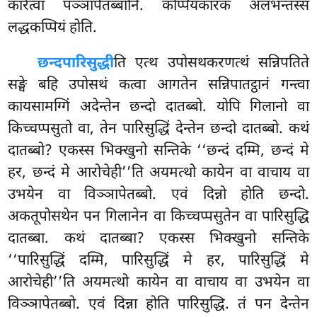
कारेत्वा पञ्ञापेतब्बानि. कप्पियकारकं अलभन्तस्स
लद्धकप्पियं होति.
छन्दपारिसुद्धी
ति एत्थ उपोसथकरणत्थं सन्निपतिते
सङ्घे बहि उपोसथं कत्वा आगतेन सन्निपातट्ठानं गन्त्वा
कायसामग्गिं अदेन्तेन छन्दो दातब्बो. योपि गिलानो वा
किच्चप्पसुतो वा, तेन पारिसुद्धिं देन्तेन छन्दो दातब्बो. कथं
दातब्बो? एकस्स भिक्खुनो
सन्तिके ‘‘छन्दं दम्मि, छन्दं मे
हर, छन्दं मे आरोचेही’’ति अयमत्थो कायेन वा वाचाय वा
उभयेन वा विञ्ञापेतब्बो. एवं दिन्नो होति छन्दो.
अकतूपोसथेन पन गिलानेन वा किच्चप्पसुतेन वा पारिसुद्धि
दातब्बा. कथं दातब्बा? एकस्स भिक्खुनो सन्तिके
‘‘पारिसुद्धिं दम्मि, पारिसुद्धिं मे हर, पारिसुद्धिं मे
आरोचेही’’ति अयमत्थो कायेन वा वाचाय वा उभयेन वा
विञ्ञापेतब्बो. एवं दिन्ना होति पारिसुद्धि. तं पन देन्तेन