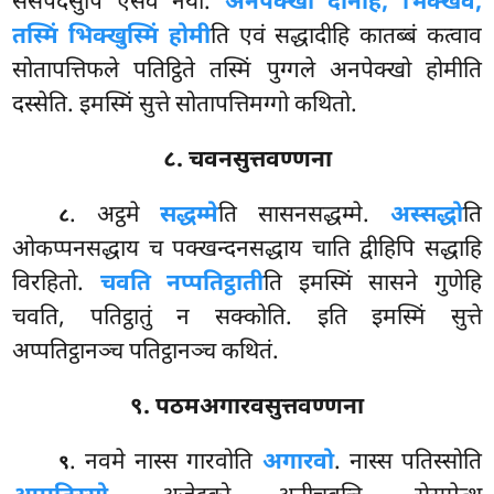
सेसपदेसुपि एसेव नयो.
अनपेक्खो दानाहं, भिक्खवे,
तस्मिं भिक्खुस्मिं होमी
ति एवं सद्धादीहि कातब्बं कत्वाव
सोतापत्तिफले पतिट्ठिते तस्मिं पुग्गले अनपेक्खो होमीति
दस्सेति. इमस्मिं सुत्ते सोतापत्तिमग्गो कथितो.
८. चवनसुत्तवण्णना
. अट्ठमे
सद्धम्मे
ति सासनसद्धम्मे.
अस्सद्धो
ति
८
ओकप्पनसद्धाय च पक्खन्दनसद्धाय चाति द्वीहिपि सद्धाहि
विरहितो.
चवति नप्पतिट्ठाती
ति इमस्मिं सासने गुणेहि
चवति, पतिट्ठातुं न सक्कोति. इति इमस्मिं सुत्ते
अप्पतिट्ठानञ्च पतिट्ठानञ्च कथितं.
९. पठमअगारवसुत्तवण्णना
. नवमे
नास्स गारवोति
अगारवो
. नास्स पतिस्सोति
९