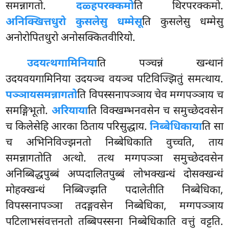
समन्नागतो.
दळ्हपरक्कमो
ति थिरपरक्कमो.
अनिक्खित्तधुरो कुसलेसु धम्मेसू
ति कुसलेसु धम्मेसु
अनोरोपितधुरो अनोसक्कितवीरियो.
उदयत्थगामिनिया
ति पञ्चन्नं खन्धानं
उदयवयगामिनिया उदयञ्च वयञ्च पटिविज्झितुं समत्थाय.
पञ्ञाय
समन्नागतो
ति विपस्सनापञ्ञाय चेव मग्गपञ्ञाय च
समङ्गिभूतो.
अरियाया
ति विक्खम्भनवसेन च समुच्छेदवसेन
च किलेसेहि आरका ठिताय परिसुद्धाय.
निब्बेधिकाया
ति सा
च अभिनिविज्झनतो निब्बेधिकाति वुच्चति, ताय
समन्नागतोति अत्थो. तत्थ मग्गपञ्ञा समुच्छेदवसेन
अनिब्बिद्धपुब्बं अप्पदालितपुब्बं लोभक्खन्धं दोसक्खन्धं
मोहक्खन्धं निब्बिज्झति पदालेतीति निब्बेधिका,
विपस्सनापञ्ञा तदङ्गवसेन निब्बेधिका, मग्गपञ्ञाय
पटिलाभसंवत्तनतो तब्बिपस्सना निब्बेधिकाति वत्तुं वट्टति.