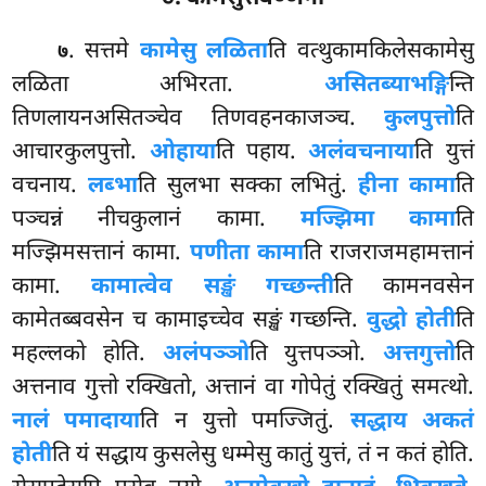
. सत्तमे
कामेसु लळिता
ति वत्थुकामकिलेसकामेसु
७
लळिता अभिरता.
असितब्याभङ्गि
न्ति
तिणलायनअसितञ्चेव तिणवहनकाजञ्च.
कुलपुत्तो
ति
आचारकुलपुत्तो.
ओहाया
ति पहाय.
अलं
वचनाया
ति युत्तं
वचनाय.
लब्भा
ति सुलभा सक्का लभितुं.
हीना कामा
ति
पञ्चन्नं नीचकुलानं कामा.
मज्झिमा कामा
ति
मज्झिमसत्तानं कामा.
पणीता कामा
ति राजराजमहामत्तानं
कामा.
कामात्वेव सङ्खं गच्छन्ती
ति कामनवसेन
कामेतब्बवसेन च कामाइच्चेव सङ्खं गच्छन्ति.
वुद्धो होती
ति
महल्लको होति.
अलंपञ्ञो
ति युत्तपञ्ञो.
अत्तगुत्तो
ति
अत्तनाव गुत्तो रक्खितो, अत्तानं वा गोपेतुं रक्खितुं समत्थो.
नालं पमादाया
ति न युत्तो पमज्जितुं.
सद्धाय अकतं
होती
ति यं सद्धाय कुसलेसु धम्मेसु कातुं युत्तं, तं न कतं होति.