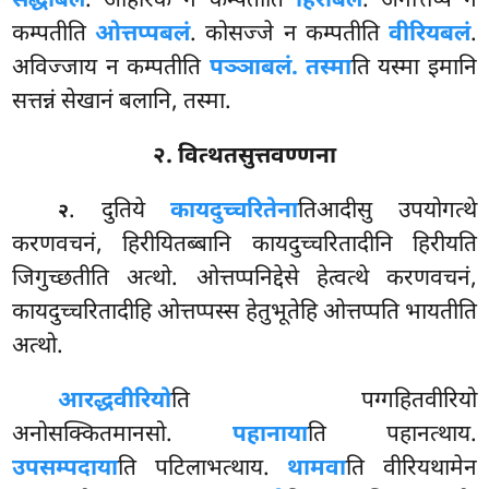
सद्धाबलं
. अहिरिके न कम्पतीति
हिरीबलं
. अनोत्तप्पे न
कम्पतीति
ओत्तप्पबलं
. कोसज्जे न कम्पतीति
वीरियबलं
.
अविज्जाय न कम्पतीति
पञ्ञाबलं. तस्मा
ति यस्मा इमानि
सत्तन्नं सेखानं बलानि, तस्मा.
२. वित्थतसुत्तवण्णना
. दुतिये
कायदुच्चरितेना
तिआदीसु उपयोगत्थे
२
करणवचनं, हिरीयितब्बानि कायदुच्चरितादीनि हिरीयति
जिगुच्छतीति अत्थो. ओत्तप्पनिद्देसे हेत्वत्थे करणवचनं,
कायदुच्चरितादीहि ओत्तप्पस्स हेतुभूतेहि ओत्तप्पति भायतीति
अत्थो.
आरद्धवीरियो
ति
पग्गहितवीरियो
अनोसक्कितमानसो.
पहानाया
ति पहानत्थाय.
उपसम्पदाया
ति पटिलाभत्थाय.
थामवा
ति वीरियथामेन