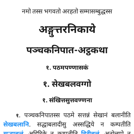
नमो तस्स भगवतो अरहतो सम्मासम्बुद्धस्स
अङ्गुत्तरनिकाये
पञ्चकनिपात-अट्ठकथा
१. पठमपण्णासकं
१. सेखबलवग्गो
१. संखित्तसुत्तवण्णना
. पञ्चकनिपातस्स
पठमे सत्तन्नं सेखानं बलानीति
१
सेखबलानि
. सद्धाबलादीसु अस्सद्धिये न कम्पतीति