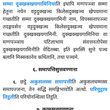
सम्मा दुक्खक्खयगामिनिया
ति इधापि मग्गपञ्ञा सम्मा
हेतुना नयेन वट्टदुक्खञ्च किलेसदुक्खञ्च खेपयमाना
गच्छतीति सम्मा दुक्खक्खयगामिनी नाम, विपस्सनापञ्ञा
तदङ्गवसेन वट्टदुक्खञ्च किलेसदुक्खञ्च खेपयमाना
गच्छतीति दुक्खक्खयगामिनी. दुक्खक्खयगामिनिया वा
मग्गपञ्ञाय पटिलाभाय संवत्तनतोपेसा
दुक्खक्खयगामिनीति वेदितब्बा. इति इमस्मिं सुत्ते पञ्च
बलानि मिस्सकानेव कथितानि, तथा पञ्चमे.
६. समापत्तिसुत्तवण्णना
. छट्ठे
अकुसलस्स समापत्ती
ति अकुसलधम्मस्स
६
समापज्जना, तेन सद्धिं समङ्गिभावोति अत्थो.
परियुट्ठाय
तिट्ठती
ति परियोनन्धित्वा तिट्ठति.
७. कामसुत्तवण्णना