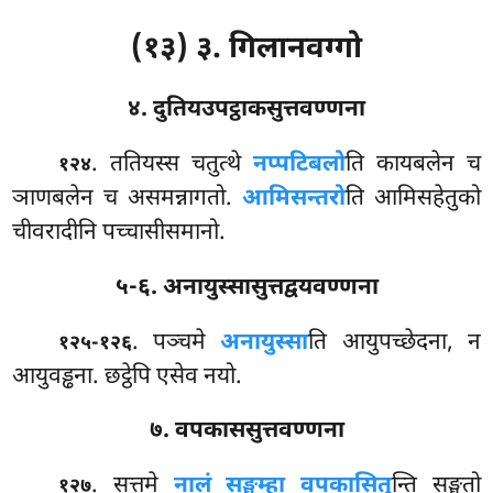
(१३) ३. गिलानवग्गो
४. दुतियउपट्ठाकसुत्तवण्णना
. ततियस्स चतुत्थे
नप्पटिबलो
ति कायबलेन च
१२४
ञाणबलेन च असमन्नागतो.
आमिसन्तरो
ति आमिसहेतुको
चीवरादीनि पच्चासीसमानो.
५-६. अनायुस्सासुत्तद्वयवण्णना
. पञ्चमे
अनायुस्सा
ति आयुपच्छेदना, न
१२५-१२६
आयुवड्ढना. छट्ठेपि एसेव नयो.
७. वपकाससुत्तवण्णना
. सत्तमे
नालं सङ्घम्हा वपकासितु
न्ति सङ्घतो
१२७