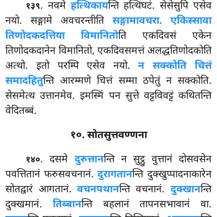
. नवमे
हत्थिकाय
न्ति हत्थिघटं. सेसेसुपि एसेव
१३९
नयो. सङ्गामे अवचरन्तीति
सङ्गामावचरा. एकिस्सा
वा
तिणोदकदत्तिया विमानितो
ति
एकदिवसं एकेन
तिणोदकदानेन विमानितो, एकदिवसमत्तं अलद्धतिणोदकोति
अत्थो. इतो परम्पि एसेव नयो.
न सक्कोति चित्तं
समादहितु
न्ति आरम्मणे चित्तं सम्मा ठपेतुं न सक्कोति.
सेसमेत्थ उत्तानमेव. इमस्मिं पन सुत्ते वट्टविवट्टं कथितन्ति
वेदितब्बं.
१०. सोतसुत्तवण्णना
. दसमे
दुरुत्तान
न्ति न सुट्ठु वुत्तानं दोसवसेन
१४०
पवत्तितानं फरुसवचनानं.
दुरागतान
न्ति दुक्खुप्पादनाकारेन
सोतद्वारं आगतानं.
वचनपथान
न्ति वचनानं.
दुक्खान
न्ति
दुक्खमानं.
तिब्बान
न्ति बहलानं तापनसभावानं वा.