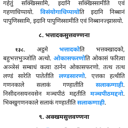
गहेतुं सक्खिस्सामि, इदानि सक्खिस्सामीति एवं
गहणाधिप्पायो.
विसंयोगाधिप्पायो
ति इदानि निब्बानं
पापुणिस्सामि, इदानि पापुणिस्सामीति एवं निब्बानज्झासयो.
८. भत्तादकसुत्तवण्णना
. अट्ठमे
भत्तादको
ति भत्तक्खादको,
१३८
बहुभत्तभुञ्जोति अत्थो.
ओकासफरणो
ति ओकासं फरित्वा
अञ्ञेसं सम्बाधं कत्वा ठानेन ओकासफरणो. तत्थ तत्थ
लण्डं सारेति पातेतीति
लण्डसारणो
. एत्तका हत्थीति
गणनकाले सलाकं गण्हातीति
सलाकग्गाही
.
निसीदनसयनवसेन मञ्चपीठं मद्दतीति
मञ्चपीठमद्दनो
.
भिक्खुगणनकाले सलाकं गण्हातीति
सलाकग्गाही
.
९. अक्खमसुत्तवण्णना