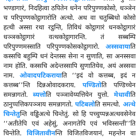
भण्डागारं, निदहित्वा ठपितेन धनेन परिपुण्णकोसो, धञ्ञेन
च परिपुण्णकोट्ठागारोति अत्थो. अथ वा चतुब्बिधो कोसो
हत्थी अस्सा रथा रट्ठन्ति, तिविधं कोट्ठागारं धनकोट्ठागारं
धञ्ञकोट्ठागारं वत्थकोट्ठागारन्ति. तं सब्बम्पि
परिपुण्णमस्साति परिपुण्णकोसकोट्ठागारो.
अस्सवाया
ति
कस्सचि बहुम्पि धनं देन्तस्स सेना न सुणाति, सा अनस्सवा
नाम होति. कस्सचि अदेन्तस्सापि सुणातियेव, अयं अस्सवा
नाम.
ओवादपटिकराया
ति ‘‘इदं वो कत्तब्ब, इदं न
कत्तब्ब’’न्ति दिन्नओवादकराय.
पण्डितो
ति पण्डिच्चेन
समन्नागतो.
ब्यत्तो
ति पञ्ञावेय्यत्तियेन युत्तो.
मेधावी
ति
ठानुप्पत्तिकपञ्ञाय
समन्नागतो.
पटिबलो
ति समत्थो.
अत्थे
चिन्तेतु
न्ति वड्ढिअत्थे चिन्तेतुं. सो हि पच्चुप्पन्नअत्थवसेनेव
‘‘अतीतेपि एवं अहेसुं, अनागतेपि एवं भविस्सन्ती’’ति
चिन्तेति.
विजितावीन
न्ति विजितविजयानं, महन्तेन वा