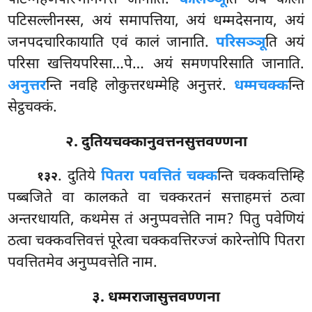
पटिसल्लीनस्स, अयं समापत्तिया, अयं धम्मदेसनाय, अयं
जनपदचारिकायाति एवं कालं जानाति.
परिसञ्ञू
ति अयं
परिसा खत्तियपरिसा…पे… अयं समणपरिसाति जानाति.
अनुत्तर
न्ति नवहि लोकुत्तरधम्मेहि अनुत्तरं.
धम्मचक्क
न्ति
सेट्ठचक्कं.
२. दुतियचक्कानुवत्तनसुत्तवण्णना
. दुतिये
पितरा पवत्तितं चक्क
न्ति चक्कवत्तिम्हि
१३२
पब्बजिते वा कालकते वा चक्करतनं सत्ताहमत्तं ठत्वा
अन्तरधायति, कथमेस तं अनुप्पवत्तेति नाम? पितु पवेणियं
ठत्वा चक्कवत्तिवत्तं पूरेत्वा चक्कवत्तिरज्जं कारेन्तोपि पितरा
पवत्तितमेव अनुप्पवत्तेति नाम.
३. धम्मराजासुत्तवण्णना