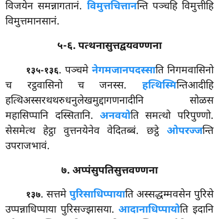
विजयेन समन्नागतानं.
विमुत्तचित्तान
न्ति पञ्चहि विमुत्तीहि
विमुत्तमानसानं.
५-६. पत्थनासुत्तद्वयवण्णना
. पञ्चमे
नेगमजानपदस्सा
ति निगमवासिनो
१३५-१३६
च रट्ठवासिनो च जनस्स.
हत्थिस्मि
न्तिआदीहि
हत्थिअस्सरथथरुधनुलेखमुद्दागणनादीनि सोळस
महासिप्पानि दस्सितानि.
अनवयो
ति
समत्थो परिपुण्णो.
सेसमेत्थ हेट्ठा वुत्तनयेनेव वेदितब्बं. छट्ठे
ओपरज्ज
न्ति
उपराजभावं.
७. अप्पंसुपतिसुत्तवण्णना
. सत्तमे
पुरिसाधिप्पाया
ति अस्सद्धम्मवसेन पुरिसे
१३७
उप्पन्नाधिप्पाया पुरिसज्झासया.
आदानाधिप्पायो
ति इदानि