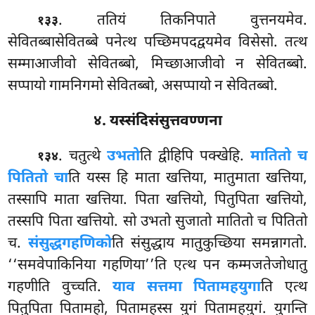
. ततियं तिकनिपाते वुत्तनयमेव.
१३३
सेवितब्बासेवितब्बे पनेत्थ पच्छिमपदद्वयमेव विसेसो. तत्थ
सम्माआजीवो सेवितब्बो, मिच्छाआजीवो न सेवितब्बो.
सप्पायो गामनिगमो सेवितब्बो, असप्पायो न सेवितब्बो.
४. यस्संदिसंसुत्तवण्णना
. चतुत्थे
उभतो
ति द्वीहिपि पक्खेहि.
मातितो च
१३४
पितितो चा
ति यस्स हि माता खत्तिया, मातुमाता खत्तिया,
तस्सापि माता खत्तिया. पिता खत्तियो, पितुपिता खत्तियो,
तस्सपि पिता खत्तियो. सो उभतो सुजातो मातितो च पितितो
च.
संसुद्धगहणिको
ति संसुद्धाय मातुकुच्छिया समन्नागतो.
‘‘समवेपाकिनिया गहणिया’’ति एत्थ पन
कम्मजतेजोधातु
गहणीति वुच्चति.
याव सत्तमा पितामहयुगा
ति एत्थ
पितुपिता पितामहो, पितामहस्स युगं पितामहयुगं. युगन्ति