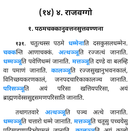
(१४) ४. राजवग्गो
१. पठमचक्कानुवत्तनसुत्तवण्णना
. चतुत्थस्स
पठमे
धम्मेना
ति दसकुसलधम्मेन.
१३१
चक्क
न्ति आणाचक्कं.
अत्थञ्ञू
ति रज्जत्थं जानाति.
धम्मञ्ञू
ति पवेणिधम्मं जानाति.
मत्तञ्ञू
ति दण्डे वा बलम्हि
वा पमाणं जानाति.
कालञ्ञू
ति रज्जसुखानुभवनकालं,
विनिच्छयकरणकालं, जनपदचारिकाकालञ्च
जानाति.
परिसञ्ञू
ति अयं परिसा खत्तियपरिसा, अयं
ब्राह्मणवेस्ससुद्दसमणपरिसाति जानाति.
तथागतवारे
अत्थञ्ञू
ति पञ्च अत्थे जानाति.
धम्मञ्ञू
ति चत्तारो धम्मे जानाति.
मत्तञ्ञू
ति चतूसु पच्चयेसु
पटिग्गहणपरिभोगमत्तं जानाति.
कालञ्ञू
ति अयं कालो