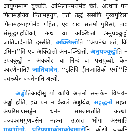
आयुप्पमाणं वुच्चति. अभिलापमत्तमेव चेतं, अत्थतो पन
पितामहोयेव पितामहयुगं. ततो उद्धं सब्बेपि पुब्बपुरिसा
पितामहग्गहणेनेव गहिता. एवं याव सत्तमो पुरिसो, ताव
संसुद्धगहणिको, अथ वा अक्खित्तो अनुपक्कुट्ठो
जातिवादेनाति दस्सेति.
अक्खित्तो
ति ‘‘अपनेथ एतं, किं
इमिना’’ति एवं अक्खित्तो अनवक्खित्तो.
अनुपक्कुट्ठो
ति न
उपक्कुट्ठो न अक्कोसं वा निन्दं वा पत्तपुब्बो. केन
कारणेनाति?
जातिवादेन,
‘‘इतिपि हीनजातिको एसो’’ति
एवरूपेन वचनेनाति अत्थो.
अड्ढो
तिआदीसु यो कोचि अत्तनो सन्तकेन विभवेन
अड्ढो होति. इध पन न केवलं अड्ढोयेव,
महद्धनो
महता
अपरिमाणसङ्खेन धनेन समन्नागतोति अत्थो.
पञ्चकामगुणवसेन महन्ता उळारा भोगा अस्साति
महाभोगो. परिपुण्णकोसकोट्ठागारो
ति कोसो वुच्चति