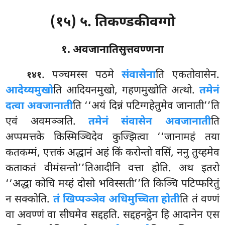
(१५) ५. तिकण्डकीवग्गो
१. अवजानातिसुत्तवण्णना
. पञ्चमस्स
पठमे
संवासेना
ति एकतोवासेन.
१४१
आदेय्यमुखो
ति आदियनमुखो, गहणमुखोति अत्थो.
तमेनं
दत्वा अवजानाती
ति ‘‘अयं दिन्नं पटिग्गहेतुमेव जानाती’’ति
एवं अवमञ्ञति.
तमेनं संवासेन अवजानाती
ति
अप्पमत्तके किस्मिञ्चिदेव कुज्झित्वा ‘‘जानामहं तया
कतकम्मं, एत्तकं अद्धानं अहं किं करोन्तो वसिं, ननु तुय्हमेव
कताकतं वीमंसन्तो’’तिआदीनि वत्ता होति. अथ इतरो
‘‘अद्धा कोचि मय्हं दोसो भविस्सती’’ति किञ्चि पटिप्फरितुं
न सक्कोति.
तं खिप्पञ्ञेव अधिमुच्चिता होती
ति तं वण्णं
वा अवण्णं वा सीघमेव
सद्दहति. सद्दहनट्ठेन हि आदानेन एस