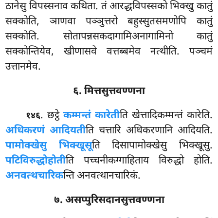
ठानेसु विपस्सनाव कथिता. तं आरद्धविपस्सको भिक्खु कातुं
सक्कोति, ञाणवा पञ्ञुत्तरो बहुस्सुतसमणोपि कातुं
सक्कोति. सोतापन्नसकदागामिअनागामिनो कातुं
सक्कोन्तियेव, खीणासवे वत्तब्बमेव नत्थीति. पञ्चमं
उत्तानमेव.
६. मित्तसुत्तवण्णना
. छट्ठे
कम्मन्तं कारेती
ति खेत्तादिकम्मन्तं कारेति.
१४६
अधिकरणं आदियती
ति चत्तारि अधिकरणानि आदियति.
पामोक्खेसु भिक्खूसू
ति दिसापामोक्खेसु भिक्खूसु.
पटिविरुद्धो
होती
ति पच्चनीकग्गाहिताय विरुद्धो होति.
अनवत्थचारिक
न्ति अनवत्थानचारिकं.
७. असप्पुरिसदानसुत्तवण्णना