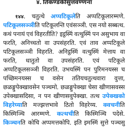
४. तिकण्डकीसुत्तवण्णना
. चतुत्थे
अप्पटिकूले
ति अप्पटिकूलारम्मणे.
१४४
पटिकूलसञ्ञी
ति पटिकूलन्ति एवंसञ्ञी. एस नयो सब्बत्थ.
कथं पनायं एवं विहरतीति? इट्ठस्मिं वत्थुस्मिं पन असुभाय वा
फरति, अनिच्चतो वा उपसंहरति. एवं ताव अप्पटिकूले
पटिकूलसञ्ञी विहरति. अनिट्ठस्मिं वत्थुस्मिं मेत्ताय वा
फरति, धातुतो वा उपसंहरति. एवं पटिकूले
अप्पटिकूलसञ्ञी विहरति. उभयस्मिं पन पुरिमनयस्स च
पच्छिमनयस्स च वसेन ततियचतुत्थवारा वुत्ता,
छळङ्गुपेक्खावसेन पञ्चमो. छळङ्गुपेक्खा चेसा खीणासवस्स
उपेक्खासदिसा, न पन खीणासवुपेक्खा. तत्थ
उपेक्खको
विहरेय्या
ति मज्झत्तभावे ठितो विहरेय्य.
क्वचनी
ति
किस्मिञ्चि आरम्मणे.
कत्थची
ति किस्मिञ्चि पदेसे.
किञ्चन
ति कोचि अप्पमत्तकोपि. इति इमस्मिं सुत्ते पञ्चसु