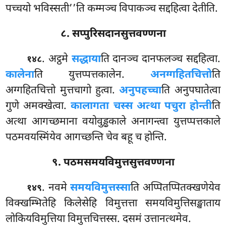
पच्चयो भविस्सती’’ति कम्मञ्च विपाकञ्च सद्दहित्वा देतीति.
८. सप्पुरिसदानसुत्तवण्णना
. अट्ठमे
सद्धाया
ति दानञ्च दानफलञ्च सद्दहित्वा.
१४८
कालेना
ति युत्तप्पत्तकालेन.
अनग्गहितचित्तो
ति
अग्गहितचित्तो मुत्तचागो हुत्वा.
अनुपहच्चा
ति अनुपघातेत्वा
गुणे अमक्खेत्वा.
कालागता चस्स अत्था पचुरा होन्ती
ति
अत्था आगच्छमाना वयोवुड्ढकाले
अनागन्त्वा युत्तप्पत्तकाले
पठमवयस्मिंयेव आगच्छन्ति चेव बहू च होन्ति.
९. पठमसमयविमुत्तसुत्तवण्णना
. नवमे
समयविमुत्तस्सा
ति अप्पितप्पितक्खणेयेव
१४९
विक्खम्भितेहि किलेसेहि विमुत्तत्ता समयविमुत्तिसङ्खाताय
लोकियविमुत्तिया विमुत्तचित्तस्स. दसमं उत्तानत्थमेव.