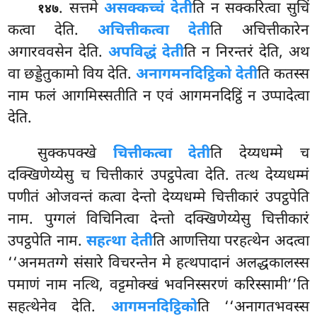
. सत्तमे
असक्कच्चं देती
ति न सक्करित्वा सुचिं
१४७
कत्वा देति.
अचित्तीकत्वा देती
ति अचित्तीकारेन
अगारववसेन देति.
अपविद्धं देती
ति न निरन्तरं देति, अथ
वा छड्डेतुकामो विय देति.
अनागमनदिट्ठिको देती
ति कतस्स
नाम फलं आगमिस्सतीति न एवं आगमनदिट्ठिं न उप्पादेत्वा
देति.
सुक्कपक्खे
चित्तीकत्वा देती
ति देय्यधम्मे च
दक्खिणेय्येसु च चित्तीकारं उपट्ठपेत्वा देति. तत्थ देय्यधम्मं
पणीतं ओजवन्तं कत्वा देन्तो देय्यधम्मे चित्तीकारं उपट्ठपेति
नाम. पुग्गलं विचिनित्वा देन्तो दक्खिणेय्येसु चित्तीकारं
उपट्ठपेति नाम.
सहत्था देती
ति आणत्तिया परहत्थेन अदत्वा
‘‘अनमतग्गे संसारे विचरन्तेन मे हत्थपादानं अलद्धकालस्स
पमाणं नाम नत्थि, वट्टमोक्खं भवनिस्सरणं करिस्सामी’’ति
सहत्थेनेव देति.
आगमनदिट्ठिको
ति ‘‘अनागतभवस्स