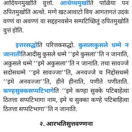
आदियनमुखोति वुत्तो.
आधेय्यमुखो
ति पाळिया
पन
ठपितमुखोति अत्थो. मग्गे खटआवाटो विय आगतागतं उदकं
वण्णं वा अवण्णं वा सद्दहनवसेन सम्पटिच्छितुं ठपितमुखोति
वुत्तं होति.
इत्तरसद्धो
ति परित्तकसद्धो.
कुसलाकुसले धम्मे न
जानाती
तिआदीसु कुसले धम्मे ‘‘इमे कुसला’’ति न जानाति,
अकुसले धम्मे ‘‘इमे अकुसला’’ति न जानाति. तथा सावज्जे
सदोसधम्मे ‘‘इमे सावज्जा’’ति, अनवज्जे च निद्दोसधम्मे
‘‘इमे अनवज्जा’’ति, हीने हीनाति, पणीते पणीताति.
कण्हसुक्कसप्पटिभागे
ति ‘‘इमे कण्हा सुक्के पटिबाहेत्वा
ठितत्ता सप्पटिभागा नाम, इमे च सुक्का कण्हे पटिबाहित्वा
ठितत्ता सप्पटिभागा’’ति न जानाति.
२. आरभतिसुत्तवण्णना