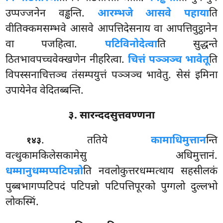
उप्पज्जनेन वड्ढन्ति.
आरम्भजे आसवे पहाया
ति
वीतिक्कमसम्भवे आसवे आपत्तिदेसनाय वा आपत्तिवुट्ठानेन
वा पजहित्वा.
पटिविनोदेत्वा
ति सुद्धन्ते
ठितभावपच्चवेक्खणेन नीहरित्वा.
चित्तं पञ्ञञ्च भावेतू
ति
विपस्सनाचित्तञ्च तंसम्पयुत्तं पञ्ञञ्च भावेतु. सेसं इमिना
उपायेनेव वेदितब्बन्ति.
३. सारन्ददसुत्तवण्णना
. ततिये
कामाधिमुत्तान
न्ति
१४३
वत्थुकामकिलेसकामेसु अधिमुत्तानं.
धम्मानुधम्मप्पटिपन्नो
ति नवलोकुत्तरधम्मत्थाय
सहसीलकं
पुब्बभागप्पटिपदं पटिपन्नो पटिपत्तिपूरको पुग्गलो दुल्लभो
लोकस्मिं.