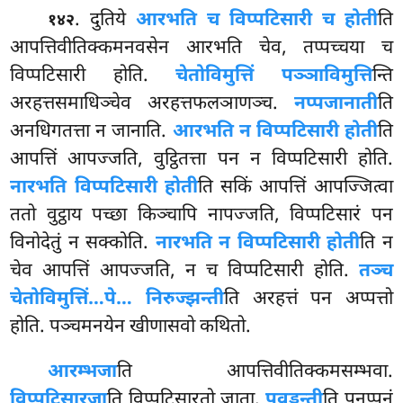
. दुतिये
आरभति च विप्पटिसारी च होती
ति
१४२
आपत्तिवीतिक्कमनवसेन आरभति चेव, तप्पच्चया च
विप्पटिसारी होति.
चेतोविमुत्तिं पञ्ञाविमुत्ति
न्ति
अरहत्तसमाधिञ्चेव अरहत्तफलञाणञ्च.
नप्पजानाती
ति
अनधिगतत्ता न जानाति.
आरभति न विप्पटिसारी होती
ति
आपत्तिं आपज्जति, वुट्ठितत्ता पन न विप्पटिसारी होति.
नारभति विप्पटिसारी होती
ति सकिं आपत्तिं आपज्जित्वा
ततो वुट्ठाय पच्छा किञ्चापि नापज्जति, विप्पटिसारं पन
विनोदेतुं न सक्कोति.
नारभति न विप्पटिसारी होती
ति न
चेव आपत्तिं आपज्जति, न च विप्पटिसारी होति.
तञ्च
चेतोविमुत्तिं…पे… निरुज्झन्ती
ति अरहत्तं पन अप्पत्तो
होति. पञ्चमनयेन खीणासवो कथितो.
आरम्भजा
ति आपत्तिवीतिक्कमसम्भवा.
विप्पटिसारजा
ति विप्पटिसारतो जाता.
पवड्ढन्ती
ति पुनप्पुनं