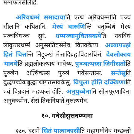
मग्गफलसीलेहि.
अरियधम्मं समादाया
ति एत्थ अरियधम्मोति पञ्च
सीलानि कथितानि.
मेरयं वारुणि
न्ति चतुब्बिधं मेरयं
पञ्चविधञ्च सुरं.
धम्मञ्चानुवितक्कये
ति नवविधं
लोकुत्तरधम्मं अनुस्सतिवसेनेव वितक्केय्य.
अब्यापज्झं
हितं चित्त
न्ति निद्दुक्खं मेत्तादिब्रह्मविहारचित्तं.
देवलोकाय
भावये
ति ब्रह्मलोकत्थाय भावेय्य.
पुञ्ञत्थस्स जिगीसतो
ति
पुञ्ञेन अत्थिकस्स पुञ्ञं गवेसन्तस्स.
सन्तेसू
ति
बुद्धपच्चेकबुद्धतथागतसावकेसु.
विपुला होति दक्खिणा
ति
एवं दिन्नदानं महप्फलं होति.
अनुपुब्बेना
ति सीलपूरणादिना
अनुक्कमेन. सेसं तिकनिपाते वुत्तत्थमेव.
१०. गवेसीसुत्तवण्णना
. दसमे
सितं पात्वाकासी
ति महामग्गेनेव गच्छन्तो
१८०