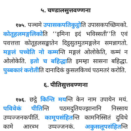
५. चण्डालसुत्तवण्णना
. पञ्चमे
उपासकपतिकुट्ठो
ति उपासकपच्छिमको.
१७५
कोतूहलमङ्गलिको
ति ‘‘इमिना इदं भविस्सती’’ति एवं
पवत्तत्ता कोतूहलसङ्खातेन दिट्ठसुतमुतमङ्गलेन समन्नागतो.
मङ्गलं पच्चेति नो कम्म
न्ति मङ्गलं ओलोकेति, कम्मं न
ओलोकेति.
इतो च बहिद्धा
ति इमम्हा सासना बहिद्धा.
पुब्बकारं करोती
ति दानादिकं कुसलकिच्चं पठमतरं करोति.
६. पीतिसुत्तवण्णना
. छट्ठे
किन्ति मय
न्ति केन नाम उपायेन मयं.
१७६
पविवेकं पीति
न्ति पठमदुतियज्झानानि निस्साय
उप्पज्जनकपीतिं.
कामूपसंहित
न्ति कामनिस्सितं दुविधे
कामे आरब्भ उप्पज्जनकं.
अकुसलूपसंहित
न्ति