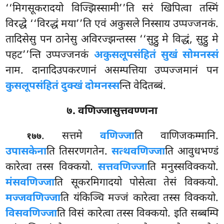
‘‘मिगसूकरादयो विज्झिस्सामी’’ति सरं खिपित्वा तस्मिं
विरद्धे ‘‘विरद्धं मया’’ति एवं अकुसले निस्साय उप्पज्जनकं.
तादिसेसु पन ठानेसु अविरज्झन्तस्स ‘‘सुट्ठु मे विद्धं, सुट्ठु मे
पहट’’न्ति उप्पज्जनकं
अकुसलूपसंहितं सुखं सोमनस्सं
नाम. दानादिउपकरणानं असम्पत्तिया उप्पज्जमानं पन
कुसलूपसंहितं दुक्खं दोमनस्स
न्ति वेदितब्बं.
७. वणिज्जासुत्तवण्णना
. सत्तमे
वणिज्जा
ति वाणिजकम्मानि.
१७७
उपासकेना
ति तिसरणगतेन.
सत्थवणिज्जा
ति आवुधभण्डं
कारेत्वा तस्स विक्कयो.
सत्तवणिज्जा
ति मनुस्सविक्कयो.
मंसवणिज्जा
ति सूकरमिगादयो पोसेत्वा तेसं विक्कयो.
मज्जवणिज्जा
ति यंकिञ्चि मज्जं कारेत्वा तस्स विक्कयो.
विसवणिज्जा
ति विसं कारेत्वा तस्स विक्कयो. इति सब्बम्पि