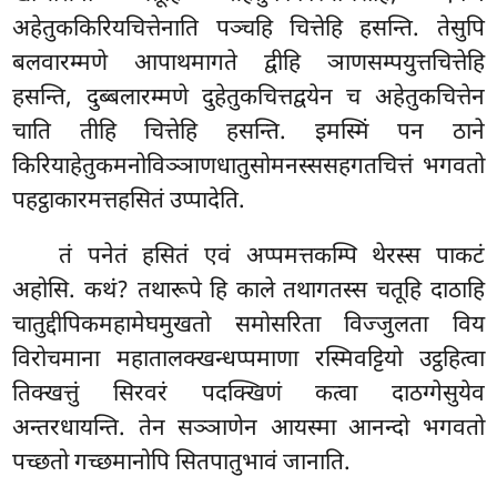
अहेतुककिरियचित्तेनाति पञ्चहि चित्तेहि
हसन्ति. तेसुपि
बलवारम्मणे आपाथमागते द्वीहि ञाणसम्पयुत्तचित्तेहि
हसन्ति, दुब्बलारम्मणे दुहेतुकचित्तद्वयेन च अहेतुकचित्तेन
चाति तीहि चित्तेहि हसन्ति. इमस्मिं पन ठाने
किरियाहेतुकमनोविञ्ञाणधातुसोमनस्ससहगतचित्तं भगवतो
पहट्ठाकारमत्तहसितं उप्पादेति.
तं पनेतं हसितं एवं अप्पमत्तकम्पि थेरस्स पाकटं
अहोसि. कथं? तथारूपे हि काले तथागतस्स चतूहि दाठाहि
चातुद्दीपिकमहामेघमुखतो समोसरिता विज्जुलता विय
विरोचमाना महातालक्खन्धप्पमाणा रस्मिवट्टियो उट्ठहित्वा
तिक्खत्तुं सिरवरं पदक्खिणं कत्वा दाठग्गेसुयेव
अन्तरधायन्ति. तेन सञ्ञाणेन आयस्मा आनन्दो भगवतो
पच्छतो गच्छमानोपि सितपातुभावं जानाति.