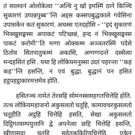
तं सालवनं ओलोकेत्वा ‘‘अत्थि नु खो इमस्मिं ठाने किञ्चि
सुकारणं उप्पन्नपुब्ब’’न्ति अद्दस कस्सपबुद्धकाले गवेसिना
उपासकेन कतं सुकारणं. अथस्स एतदहोसि – ‘‘इदं सुकारणं
भिक्खुसङ्घस्स अपाकटं पटिच्छन्नं, हन्द नं भिक्खुसङ्घस्स
पाकटं करोमी’’ति मग्गा ओक्कम्म अञ्ञतरस्मिं पदेसे
ठितोव सितपातुकम्मं
अकासि, अग्गग्गदन्ते दस्सेत्वा
मन्दहसितं हसि
. यथा हि लोकियमनुस्सा उदरं पहरन्ता ‘‘कहं
कह’’न्ति हसन्ति, न एवं बुद्धा. बुद्धानं पन हसितं
हट्ठपहट्ठाकारमत्तमेव होति.
हसितञ्च नामेतं तेरसहि सोमनस्ससहगतचित्तेहि होति.
तत्थ लोकियमहाजनो अकुसलतो चतूहि, कामावचरकुसलतो
चतूहीति अट्ठहि चित्तेहि हसति, सेखा अकुसलतो
दिट्ठिगतसम्पयुत्तानि द्वे अपनेत्वा छहि चित्तेहि हसन्ति,
खीणासवा चतूहि सहेतुककिरियचित्तेहि, एकेन