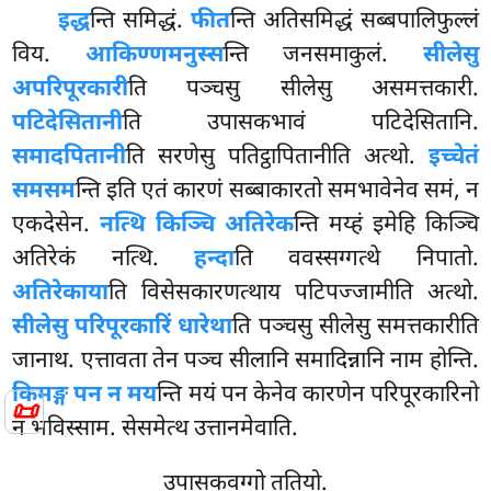
इद्ध
न्ति समिद्धं.
फीत
न्ति अतिसमिद्धं सब्बपालिफुल्लं
विय.
आकिण्णमनुस्स
न्ति जनसमाकुलं.
सीलेसु
अपरिपूरकारी
ति पञ्चसु सीलेसु असमत्तकारी.
पटिदेसितानी
ति
उपासकभावं पटिदेसितानि.
समादपितानी
ति सरणेसु पतिट्ठापितानीति अत्थो.
इच्चेतं
समसम
न्ति इति एतं कारणं सब्बाकारतो समभावेनेव समं, न
एकदेसेन.
नत्थि किञ्चि अतिरेक
न्ति मय्हं इमेहि किञ्चि
अतिरेकं नत्थि.
हन्दा
ति ववस्सग्गत्थे निपातो.
अतिरेकाया
ति विसेसकारणत्थाय पटिपज्जामीति अत्थो.
सीलेसु परिपूरकारिं धारेथा
ति पञ्चसु सीलेसु समत्तकारीति
जानाथ. एत्तावता तेन पञ्च सीलानि समादिन्नानि नाम होन्ति.
किमङ्ग पन न मय
न्ति मयं पन केनेव कारणेन परिपूरकारिनो
📜
न भविस्साम. सेसमेत्थ उत्तानमेवाति.
उपासकवग्गो ततियो.