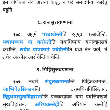
इमं वणिज्जं नेव अत्तना कातुं, न परे समादपेत्वा कारेतुं
वट्टति.
८. राजसुत्तवण्णना
. अट्ठमे
पब्बाजेन्ती
ति रट्ठम्हा पब्बाजेन्ति.
१७८
यथापच्चयं वा करोन्ती
ति यथाधिप्पायं यथाज्झासयं
करोन्ति.
तथेव पापकम्मं पवेदेन्ती
ति यथा तेन कतं, तं
तथेव अञ्ञेसं आरोचेन्ति कथेन्ति.
९. गिहिसुत्तवण्णना
. नवमे
संवुतकम्मन्त
न्ति पिहितकम्मन्तं.
१७९
आभिचेतसिकान
न्ति उत्तमचित्तनिस्सितानं.
दिट्ठधम्मसुखविहारान
न्ति पच्चक्खेयेव धम्मे पवत्तिक्खणे
सुखविहारानं.
अरियकन्तेही
ति अरियानं कन्तेहि