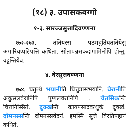
(१८) ३. उपासकवग्गो
१-३. सारज्जसुत्तादिवण्णना
. ततियस्स पठमदुतियततियेसु
१७१-१७३
अगारियप्पटिपत्ति कथिता. सोतापन्नसकदागामिनोपि होन्तु,
वट्टन्तियेव.
४. वेरसुत्तवण्णना
. चतुत्थे
भयानी
ति चित्तुत्रासभयानि.
वेरानी
ति
१७४
अकुसलवेरानिपि पुग्गलवेरानिपि
.
चेतसिक
न्ति
चित्तनिस्सितं.
दुक्ख
न्ति कायपसादवत्थुकं दुक्खं.
दोमनस्स
न्ति दोमनस्सवेदनं. इमस्मिं सुत्ते विरतिपहानं
कथितं.