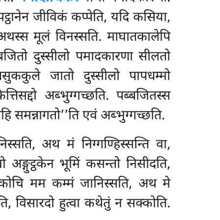
प्पट्ठानेन जीविकं कप्पेति, यदि कसिया,
 अथस्स मूलं विनस्सति. माघातकालेपि
ब्बजितो दुस्सीलो पमादकारणा सीलतो
सुककुले जातो दुस्सीलो पापधम्मो
िसद्दो अब्भुग्गच्छति. पब्बजितस्स
हि समन्नागतो’’ति एवं अब्भुग्गच्छति.
िस्सति, अथ मं निग्गण्हिस्सन्ति वा,
खो
अङ्गुट्ठकेन भूमिं कसन्तो निसीदति,
सं कोचि मम कम्मं जानिस्सति, अथ मे
ि, विसारदो हुत्वा कथेतुं न सक्कोति.