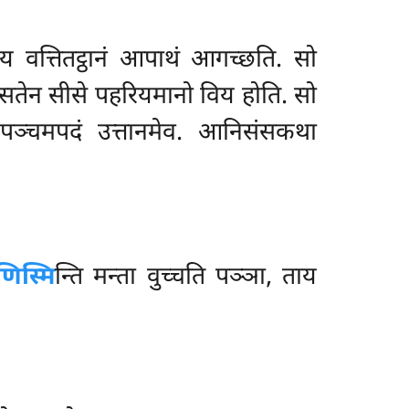
ाय वत्तितट्ठानं आपाथं आगच्छति. सो
त्तिसतेन सीसे पहरियमानो विय होति. सो
ि. पञ्चमपदं उत्तानमेव. आनिसंसकथा
णिस्मि
न्ति
मन्ता वुच्चति पञ्ञा, ताय