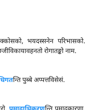
क्कोसको, भयदस्सनेन परिभासको.
्छजीविकायावहनतो रोगातङ्को नाम.
धिगत
न्ति पुब्बे अप्पत्तविसेसं.
वरो.
पमादाधिकरण
न्ति पमादकारणा.