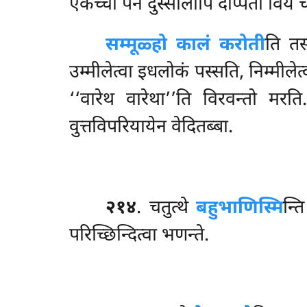
एकच्चो पन दुस्सीलोपि दप्पितो विय च
सम्मूळ्हो कालं करोती
ति तस
उम्मीलेत्वा इधलोकं पस्सति, निम्मीले
‘‘वारेथ वारेथा’’ति विरवन्तो मरत
वुत्तविपरियायेन वेदितब्बा.
२१४
. चतुत्थे
बहुभाणिस्मि
न्त
परिच्छिन्दित्वा भणन्ते.