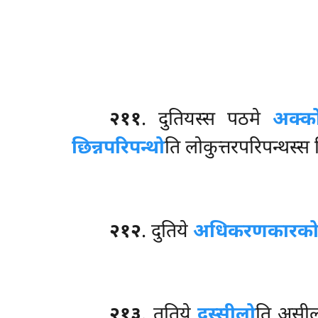
२११
. दुतियस्स
पठमे
अक्क
छिन्नपरिपन्थो
ति लोकुत्तरपरिपन्थस्स छ
२१२
. दुतिये
अधिकरणकारक
२१३
. ततिये
दुस्सीलो
ति असील