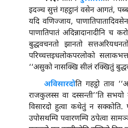
इदञ्च सुत्तं गहट्ठानं वसेन आगतं, प
यदि वणिज्जाय, पाणातिपातादिवसेन प
पाणातिपातं अदिन्नादानादीनि च कर
बुद्धवचनतो झानतो सत्तअरियधनतो
परिच्चत्तइधलोकपरलोको सलाकभत्तमत
‘‘असुको नासक्खि सीलं रक्खितुं बुद्
अविसारदो
ति गहट्ठो ताव ‘‘अ
राजकुलस्स वा दस्सन्ती’’ति सभयो
विसारदो हुत्वा कथेतुं न सक्कोति.
उपोसथम्पि पवारणम्पि ठपेत्वा सामञ्ञ