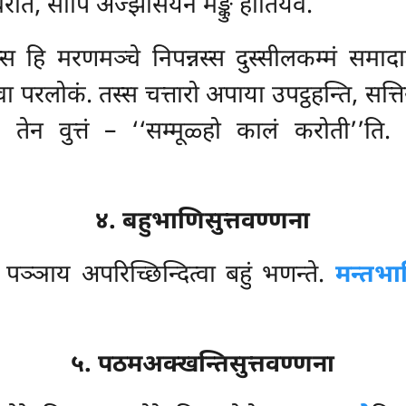
रति, सोपि अज्झासयेन मङ्कु होतियेव.
्स हि मरणमञ्चे निपन्नस्स दुस्सीलकम्मं समाद
त्वा परलोकं. तस्स चत्तारो अपाया उपट्ठहन्ति, स
ि. तेन वुत्तं – ‘‘सम्मूळ्हो कालं करोती’’त
४. बहुभाणिसुत्तवण्णना
ि पञ्ञाय अपरिच्छिन्दित्वा बहुं भणन्ते.
मन्तभा
५. पठमअक्खन्तिसुत्तवण्णना