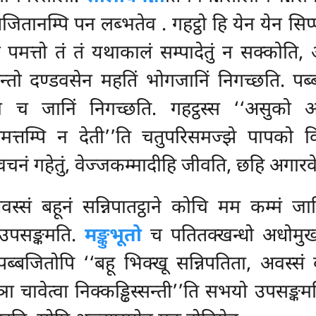
ब्बजितानम्पि पन लब्भतेव
. गहट्ठो हि येन येन सि
मत्तो तं तं यथाकालं सम्पादेतुं न सक्कोति,
ोन्तो दण्डवसेन महतिं भोगजानिं निगच्छति. प
 च जानिं निगच्छति. गहट्ठस्स ‘‘असुको अ
्तम्पि न देती’’ति चतुपरिसमज्झे पापको कित्त
धवचनं
गहेतुं, वेज्जकम्मादीहि जीवति, छहि अगारवे
वस्सं बहूनं सन्निपातट्ठाने कोचि मम कम्मं जान
 उपसङ्कमति.
मङ्कुभूतो
च पतितक्खन्धो अधोमु
 पब्बजितोपि ‘‘बहू भिक्खू सन्निपतिता, अवस्
ा चावेत्वा निक्कड्ढिस्सन्ती’’ति सभयो उपसङ्कमत