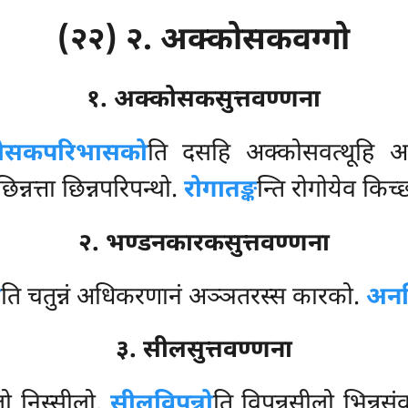
(२२) २. अक्कोसकवग्गो
१. अक्कोसकसुत्तवण्णना
ोसकपरिभासको
ति दसहि अक्कोसवत्थूहि अ
िन्नत्ता छिन्नपरिपन्थो.
रोगातङ्क
न्ति रोगोयेव किच
२. भण्डनकारकसुत्तवण्णना
ो
ति चतुन्नं अधिकरणानं अञ्ञतरस्स कारको.
अन
३. सीलसुत्तवण्णना
ो निस्सीलो.
सीलविपन्नो
ति विपन्नसीलो भिन्नसं