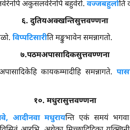
गलवेरेनपि अकुसलवेरेनपि बहुवेरो.
वज्जबहुलो
ति 
६. दुतियअक्खन्तिसुत्तवण्णना
खळो.
विप्पटिसारी
ति मङ्कुभावेन समन्नागतो.
७.पठमअपासादिकसुत्तवण्णना
अपासादिकेहि कायकम्मादीहि समन्नागते.
पास
१०. मधुरासुत्तवण्णना
्खवे, आदीनवा मधुराय
न्ति एकं समयं भगवा 
विसितुं आरभि. अथेका मिच्छादिट्ठिका यक्खिनी अचेल