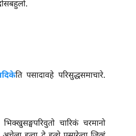
दोसबहुलो.
ादिके
ति पसादावहे परिसुद्धसमाचारे.
भिक्खुसङ्घपरिवुतो चारिकं चरमानो
ा हुत्वा द्वे हत्थे पसारेत्वा जिव्हं