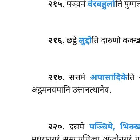
२१५
. पञ्चमे
वेरबहुलो
ति पुग्
२१६
. छट्ठे
लुद्दो
ति दारुणो कक्
२१७
. सत्तमे
अपासादिके
ति 
अट्ठमनवमानि उत्तानत्थानेव.
२२०
. दसमे
पञ्चिमे, भिक
मधुरानगरं सम्पापुणित्वा अन्तोनगरं प