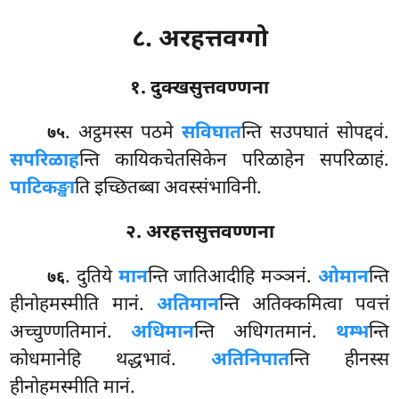
८. अरहत्तवग्गो
१. दुक्खसुत्तवण्णना
. अट्ठमस्स पठमे
सविघात
न्ति सउपघातं सोपद्दवं.
७५
सपरिळाह
न्ति कायिकचेतसिकेन परिळाहेन सपरिळाहं.
पाटिकङ्खा
ति इच्छितब्बा अवस्संभाविनी.
२. अरहत्तसुत्तवण्णना
. दुतिये
मान
न्ति जातिआदीहि मञ्ञनं.
ओमान
न्ति
७६
हीनोहमस्मीति मानं.
अतिमान
न्ति अतिक्कमित्वा पवत्तं
अच्चुण्णतिमानं.
अधिमान
न्ति अधिगतमानं.
थम्भ
न्ति
कोधमानेहि थद्धभावं.
अतिनिपात
न्ति हीनस्स
हीनोहमस्मीति मानं.