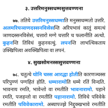
३. उत्तरिमनुस्सधम्मसुत्तवण्णना
. ततिये
उत्तरिमनुस्सधम्मा
ति मनुस्सधम्मतो उत्तरि.
७७
अलमरियञाणदस्सनविसेस
न्ति अरियभावं कातुं समत्थं
ञाणदस्सनविसेसं, चत्तारो मग्गे चत्तारि च फलानीति अत्थो.
कुहन
न्ति तिविधं कुहनवत्थुं.
लपन
न्ति लाभत्थिकताय
उक्खिपित्वा अवक्खिपित्वा वा लपनं.
४. सुखसोमनस्ससुत्तवण्णना
. चतुत्थे
योनि चस्स आरद्धा होती
ति कारणञ्चस्स
७८
परिपुण्णं पग्गहितं होति.
धम्मारामो
ति धम्मे रतिं विन्दति.
भावनाय रमति, भावेन्तो वा रमतीति
भावनारामो
. पहाने
रमति, पजहन्तो वा रमतीति
पहानारामो
. तिविधे पविवेके
रमतीति
पविवेकारामो
. अब्यापज्झे निद्दुक्खभावे रमतीति