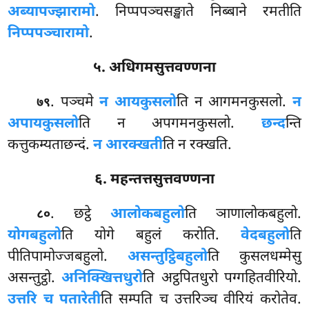
अब्यापज्झारामो
. निप्पपञ्चसङ्खाते निब्बाने रमतीति
निप्पपञ्चारामो
.
५. अधिगमसुत्तवण्णना
. पञ्चमे
न आयकुसलो
ति न आगमनकुसलो.
न
७९
अपायकुसलो
ति न अपगमनकुसलो.
छन्द
न्ति
कत्तुकम्यताछन्दं.
न आरक्खती
ति न रक्खति.
६. महन्तत्तसुत्तवण्णना
. छट्ठे
आलोकबहुलो
ति ञाणालोकबहुलो.
८०
योगबहुलो
ति योगे बहुलं करोति.
वेदबहुलो
ति
पीतिपामोज्जबहुलो.
असन्तुट्ठिबहुलो
ति
कुसलधम्मेसु
असन्तुट्ठो.
अनिक्खित्तधुरो
ति अट्ठपितधुरो पग्गहितवीरियो.
उत्तरि च पतारेती
ति सम्पति च उत्तरिञ्च वीरियं करोतेव.