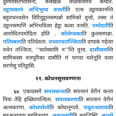
दुब्भासितभासिनी, कक्खळं वाळकथमेव कथेति.
उट्ठायकानं अभिभुय्य वत्तती
ति एत्थ उट्ठायकानन्ति
बहुवचनवसेन विरियुट्ठानसम्पन्नो सामिको वुत्तो, तस्स तं
उट्ठानसम्पत्तिं अभिभवित्वा हेट्ठा कत्वा वत्तति.
पमोदती
ति
आमोदितपमोदिता होति
.
कोलेय्यका
ति कुलसम्पन्ना.
पतिब्बता
ति पतिदेवता.
वधदण्डतज्जिता
ति दण्डकं गहेत्वा
वधेन तज्जिता, ‘‘घातेस्सामि न’’न्ति वुत्ता.
दासीसम
न्ति
सामिकस्स वत्तपूरिका दासीति मं भगवा धारेतूति वत्वा
सरणेसु पतिट्ठासि.
११. कोधनसुत्तवण्णना
. एकादसमे
सपत्तकन्ता
ति सपत्तानं वेरीनं कन्ता
६४
पिया तेहि इच्छितपत्थिता.
सपत्तकरणा
ति
सपत्तानं वेरीनं
अत्थकरणा.
कोधपरेतो
ति कोधानुगतो.
पचुरत्थताया
ति