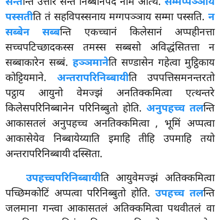
सन्त
न्ति उत्तरि सन्तं निब्बानपदं नाम अत्थि.
सम्मप्पञ्ञाय
पस्सती
ति तं सहविपस्सनाय मग्गपञ्ञाय सम्मा पस्सति.
न
सब्बेन सब्ब
न्ति एकच्चानं किलेसानं अप्पहीनत्ता
सच्चपटिच्छादकस्स तमस्स सब्बसो अविद्धंसितत्ता न
सब्बाकारेन सब्बं.
हञ्ञमाने
ति सण्डासेन गहेत्वा मुट्ठिकाय
कोट्टियमाने.
अन्तरापरिनिब्बायी
ति उपपत्तिसमनन्तरतो
पट्ठाय आयुनो वेमज्झं अनतिक्कमित्वा एत्थन्तरे
किलेसपरिनिब्बानेन परिनिब्बुतो होति.
अनुपहच्च तल
न्ति
आकासतलं अनुपहच्च अनतिक्कमित्वा
, भूमिं अप्पत्वा
आकासेयेव निब्बायेय्याति
इमाहि तीहि उपमाहि तयो
अन्तरापरिनिब्बायी दस्सिता.
उपहच्चपरिनिब्बायी
ति आयुवेमज्झं अतिक्कमित्वा
पच्छिमकोटिं अप्पत्वा परिनिब्बुतो होति.
उपहच्च तल
न्ति
जलमाना गन्त्वा आकासतलं अतिक्कमित्वा पथवीतलं वा