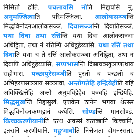
निसिन्नो होति.
पचलायसि नो
ति निद्दायसि नु.
अनुमज्जित्वा
ति परिमज्जित्वा.
आलोकसञ्ञ
न्ति
मिद्धविनोदनआलोकसञ्ञं.
दिवासञ्ञ
न्ति दिवातिसञ्ञं.
यथा दिवा तथा रत्ति
न्ति यथा दिवा आलोकसञ्ञा
अधिट्ठिता, तथा नं रत्तिम्पि अधिट्ठहेय्यासि.
यथा रत्तिं तथा
दिवा
ति यथा च ते रत्तिं आलोकसञ्ञा अधिट्ठिता, तथा नं
दिवापि अधिट्ठहेय्यासि.
सप्पभास
न्ति दिब्बचक्खुञाणत्थाय
सहोभासं.
पच्छापुरेसञ्ञी
ति पुरतो च पच्छतो च
अभिहरणसञ्ञाय सञ्ञावा.
अन्तोगतेहि इन्द्रियेही
ति बहि
अविक्खित्तेहि अन्तो अनुपविट्ठेहेव पञ्चहि इन्द्रियेहि.
मिद्धसुख
न्ति निद्दासुखं. एत्तकेन
ठानेन भगवा थेरस्स
मिद्धविनोदनकम्मट्ठानं कथेसि.
सोण्ड
न्ति मानसोण्डं.
किच्चकरणीयानी
ति एत्थ अवस्सं कत्तब्बानि किच्चानि,
इतरानि करणीयानि.
मङ्कुभावो
ति नित्तेजता दोमनस्सता.