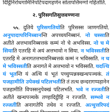
दिट्ठिनिरोधगामिनिपटिपदागहणेन सोतापत्तिमग्गो गहितोति.
२. पुरिसगतिसुत्तवण्णना
. दुतिये
पुरिसगतियो
ति पुरिसस्स ञाणगतियो.
५५
अनुपादापरिनिब्बान
न्ति अपच्चयनिब्बानं.
नो चस्सा
ति
अतीते अत्तभावनिब्बत्तकं कम्मं नो चे अभविस्स.
नो च मे
सिया
ति एतरहि मे अयं अत्तभावो न सिया.
न भविस्सती
ति
एतरहि मे अनागतत्तभावनिब्बत्तकं कम्मं न भविस्सति.
न च
मे भविस्सती
ति अनागते मे अत्तभावो न भविस्सति.
यदत्थि
यं भूत
न्ति यं अत्थि यं भूतं पच्चुप्पन्नक्खन्धपञ्चकं.
तं
पजहामीति उपेक्खं पटिलभती
ति तं तत्थ छन्दरागप्पहानेन
पजहामीति विपस्सनुपेक्खं पटिलभति.
भवे न रज्जती
ति
अतीते खन्धपञ्चके तण्हादिट्ठीहि न रज्जति.
सम्भवे न
रज्जती
ति अनागतेपि तथेव न रज्जति.
अत्थुत्तरि
पदं