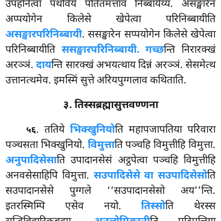
उपहनित्वा पथवियं पतितमत्ताव निब्बायेय्य. असङ्खारेन
अप्पयोगेन किलेसे खेपेत्वा परिनिब्बायीति
असङ्खारपरिनिब्बायी
. ससङ्खारेन सप्पयोगेन किलेसे खेपेत्वा
परिनिब्बायीति
ससङ्खारपरिनिब्बायी. गच्छ
न्ति निरारक्खं
अरञ्ञं.
दाय
न्ति सारक्खं अभयत्थाय दिन्नं अरञ्ञं. सेसमेत्थ
उत्तानत्थमेव. इमस्मिं सुत्ते अरियपुग्गलाव कथिताति.
३. तिस्सब्रह्मासुत्तवण्णना
. ततिये
भिक्खुनियो
ति महापजापतिया परिवारा
५६
पञ्चसता भिक्खुनियो.
विमुत्ता
ति पञ्चहि विमुत्तीहि विमुत्ता.
अनुपादिसेसा
ति उपादानसेसं अट्ठपेत्वा पञ्चहि विमुत्तीहि
अनवसेसाहिपि विमुत्ता.
सउपादिसेसे वा सउपादिसेसो
ति
सउपादानसेसे पुग्गले ‘‘सउपादानसेसो अय’’न्ति.
इतरस्मिम्पि एसेव नयो.
तिस्सो
ति थेरस्स