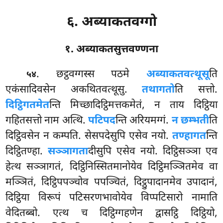
६. अब्याकतवग्गो
१. अब्याकतसुत्तवण्णना
. छट्ठवग्गस्स
पठमे
अब्याकतवत्थूसू
ति
५४
एकंसादिवसेन अकथितवत्थूसु.
तथागतो
ति सत्तो.
दिट्ठिगतमेत
न्ति मिच्छादिट्ठिमत्तकमेतं, न ताय दिट्ठिया
गहितसत्तो नाम अत्थि.
पटिपद
न्ति
अरियमग्गं.
न छम्भती
ति
दिट्ठिवसेन न कम्पति. सेसपदेसुपि एसेव नयो.
तण्हागत
न्ति
दिट्ठितण्हा.
सञ्ञागता
दीसुपि एसेव नयो. दिट्ठिसञ्ञा एव
हेत्थ सञ्ञागतं, दिट्ठिनिस्सितमानोयेव दिट्ठिमञ्ञितमेव वा
मञ्ञितं, दिट्ठिपपञ्चोव पपञ्चितं, दिट्ठुपादानमेव उपादानं,
दिट्ठिया विरूपं पटिसरणभावोयेव विप्पटिसारो नामाति
वेदितब्बो. एत्थ च दिट्ठिग्गहणेन द्वासट्ठि दिट्ठियो,