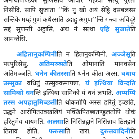
अनाथपिण्डिको सुणिसाय आचारं गहेत्वा सत्थु पुरतो
निसीदि. सापि सुजाता ‘‘किं नु खो अयं सेट्ठि दसबलस्स
सन्तिके मय्हं गुणं कथेस्सति उदाहु अगुण’’न्ति गन्त्वा अविदूरे
सद्दं सुणन्ती अट्ठासि. अथ नं सत्था
एहि सुजाते
ति
आमन्तेसि.
अहितानुकम्पिनी
ति न हितानुकम्पिनी.
अञ्ञेसू
ति
परपुरिसेसु.
अतिमञ्ञते
ति ओमानाति मानवसेन
अतिमञ्ञति.
धनेन कीतस्सा
ति धनेन कीता अस्स.
वधाय
उस्सुका
वधितुं उस्सुक्कमापन्ना.
यं इत्थिया विन्दति
सामिको धन
न्ति इत्थिया सामिको यं धनं लभति.
अप्पम्पि
तस्स अपहातुमिच्छती
ति थोकतोपि अस्स हरितुं इच्छति,
उद्धने आरोपितउक्खलियं पक्खिपितब्बतण्डुलतोपि थोकं
हरितुमेव वायमति.
अलसा
ति निसिन्नट्ठाने निसिन्नाव ठितट्ठाने
ठिताव होति.
फरुसा
ति खरा.
दुरुत्तवादिनी
ति