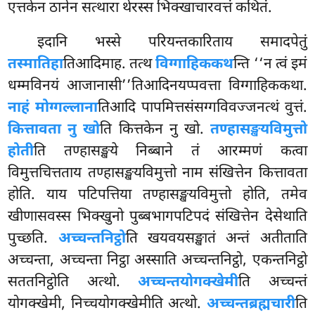
एत्तकेन ठानेन सत्थारा थेरस्स भिक्खाचारवत्तं कथितं.
इदानि भस्से परियन्तकारिताय समादपेतुं
तस्मातिहा
तिआदिमाह. तत्थ
विग्गाहिककथ
न्ति ‘‘न त्वं इमं
धम्मविनयं आजानासी’’तिआदिनयप्पवत्ता विग्गाहिककथा.
नाहं मोग्गल्लाना
तिआदि पापमित्तसंसग्गविवज्जनत्थं वुत्तं.
कित्तावता नु खो
ति कित्तकेन नु खो.
तण्हासङ्खयविमुत्तो
होती
ति तण्हासङ्खये निब्बाने तं आरम्मणं कत्वा
विमुत्तचित्तताय
तण्हासङ्खयविमुत्तो नाम संखित्तेन कित्तावता
होति. याय पटिपत्तिया तण्हासङ्खयविमुत्तो होति, तमेव
खीणासवस्स भिक्खुनो पुब्बभागपटिपदं संखित्तेन देसेथाति
पुच्छति.
अच्चन्तनिट्ठो
ति
खयवयसङ्खातं अन्तं अतीताति
अच्चन्ता, अच्चन्ता निट्ठा अस्साति अच्चन्तनिट्ठो, एकन्तनिट्ठो
सततनिट्ठोति अत्थो.
अच्चन्तयोगक्खेमी
ति अच्चन्तं
योगक्खेमी, निच्चयोगक्खेमीति अत्थो.
अच्चन्तब्रह्मचारी
ति