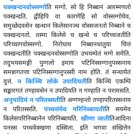
पक्खन्दनवोस्सग्गो
ति मग्गो. सो हि निब्बानं आरम्मणतो
पक्खन्दति. द्वीहिपि वा कारणेहि सो वोस्सग्गोयेव,
समुच्छेदवसेन खन्धानं किलेसानञ्च वोस्सजनतो निब्बाने च
पक्खन्दनतो. तस्मा
किलेसे च खन्धे च परिच्चजतीति
परिच्चागवोस्सग्गो. निरोधाय निब्बानधातुया चित्तं
पक्खन्दतीति पक्खन्दनवोस्सग्गोति उभयम्पेतं मग्गे समेति.
तदुभयसमङ्गी पुग्गलो इमाय पटिनिस्सग्गानुपस्सनाय
समन्नागतत्ता
पटिनिस्सग्गानुपस्सी नाम होति. तं सन्धायेतं
वुत्तं.
न किञ्चि लोके उपादियती
ति किञ्चि एकम्पि
सङ्खारगतं तण्हावसेन न उपादियति न गण्हाति न परामसति.
अनुपादियं न परितस्सती
ति अग्गण्हन्तो तण्हापरितस्सनाय
न परितस्सति.
पच्चत्तंयेव परिनिब्बायती
ति सयमेव
किलेसपरिनिब्बानेन परिनिब्बायति.
खीणा जाती
तिआदिना
पनस्स पच्चवेक्खणा दस्सिता. इति भगवा संखित्तेन