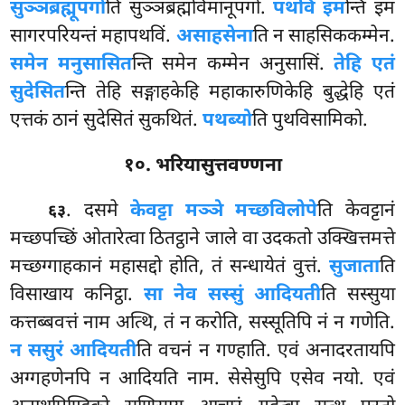
सुञ्ञब्रह्मूपगो
ति सुञ्ञब्रह्मविमानूपगो.
पथविं इम
न्ति इमं
सागरपरियन्तं महापथविं.
असाहसेना
ति
न साहसिककम्मेन.
समेन मनुसासित
न्ति समेन कम्मेन अनुसासिं.
तेहि एतं
सुदेसित
न्ति तेहि सङ्गाहकेहि महाकारुणिकेहि बुद्धेहि एतं
एत्तकं ठानं सुदेसितं सुकथितं.
पथब्यो
ति पुथविसामिको.
१०. भरियासुत्तवण्णना
. दसमे
केवट्टा मञ्ञे मच्छविलोपे
ति केवट्टानं
६३
मच्छपच्छिं ओतारेत्वा ठितट्ठाने जाले वा उदकतो उक्खित्तमत्ते
मच्छग्गाहकानं महासद्दो होति, तं सन्धायेतं वुत्तं.
सुजाता
ति
विसाखाय कनिट्ठा.
सा नेव सस्सुं आदियती
ति सस्सुया
कत्तब्बवत्तं नाम अत्थि, तं न करोति, सस्सूतिपि नं न गणेति.
न ससुरं आदियती
ति वचनं न गण्हाति. एवं अनादरतायपि
अग्गहणेनपि न आदियति नाम. सेसेसुपि एसेव नयो. एवं