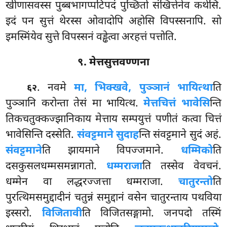
खीणासवस्स पुब्बभागप्पटिपदं पुच्छितो संखित्तेनेव कथेसि.
इदं पन सुत्तं थेरस्स ओवादोपि अहोसि विपस्सनापि. सो
इमस्मिंयेव सुत्ते विपस्सनं वड्ढेत्वा अरहत्तं पत्तोति.
९. मेत्तसुत्तवण्णना
. नवमे
मा, भिक्खवे, पुञ्ञानं भायित्था
ति
६२
पुञ्ञानि करोन्ता तेसं मा भायित्थ.
मेत्तचित्तं भावेसि
न्ति
तिकचतुक्कज्झानिकाय मेत्ताय सम्पयुत्तं पणीतं कत्वा चित्तं
भावेसिन्ति दस्सेति.
संवट्टमाने सुदाह
न्ति संवट्टमाने सुदं अहं.
संवट्टमाने
ति
झायमाने विपज्जमाने.
धम्मिको
ति
दसकुसलधम्मसमन्नागतो.
धम्मराजा
ति तस्सेव वेवचनं.
धम्मेन वा लद्धरज्जत्ता धम्मराजा.
चातुरन्तो
ति
पुरत्थिमसमुद्दादीनं चतुन्नं समुद्दानं वसेन चातुरन्ताय पथविया
इस्सरो.
विजितावी
ति विजितसङ्गामो. जनपदो तस्मिं