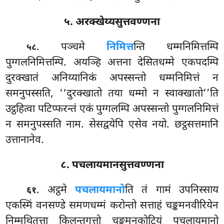
५. अरक्खेय्यसुत्तवण्णना
. पञ्चमे
निमित्त
न्ति धम्मनिमित्तम्पि
५८
पुग्गलनिमित्तम्पि. अयञ्हि अत्तना देसितधम्मे एकपदम्पि
दुरक्खातं अनिय्यानिकं अपस्सन्तो धम्मनिमित्तं न
समनुपस्सति, ‘‘दुरक्खातो तया धम्मो न स्वाक्खातो’’ति
उट्ठहित्वा पटिप्फरन्तं एकं पुग्गलम्पि अपस्सन्तो पुग्गलनिमित्तं
न समनुपस्सति नाम. सेसद्वयेपि एसेव नयो. छट्ठसत्तमानि
उत्तानानेव.
८. पचलायमानसुत्तवण्णना
. अट्ठमे
पचलायमानो
ति तं गामं उपनिस्साय
६१
एकस्मिं वनसण्डे समणधम्मं करोन्तो सत्ताहं चङ्कमनवीरियेन
निम्मथितत्ता किलन्तगत्तो चङ्कमनकोटियं पचलायमानो