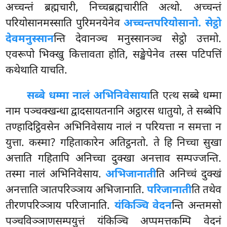
अच्चन्तं ब्रह्मचारी, निच्चब्रह्मचारीति अत्थो. अच्चन्तं
परियोसानमस्साति पुरिमनयेनेव
अच्चन्तपरियोसानो. सेट्ठो
देवमनुस्सान
न्ति देवानञ्च मनुस्सानञ्च सेट्ठो उत्तमो.
एवरूपो भिक्खु कित्तावता होति, सङ्खेपेनेव तस्स पटिपत्तिं
कथेथाति याचति.
सब्बे धम्मा नालं अभिनिवेसाया
ति एत्थ सब्बे धम्मा
नाम पञ्चक्खन्धा द्वादसायतनानि अट्ठारस धातुयो, ते सब्बेपि
तण्हादिट्ठिवसेन अभिनिवेसाय नालं न परियत्ता न समत्ता न
युत्ता. कस्मा? गहिताकारेन अतिट्ठनतो. ते हि निच्चा सुखा
अत्ताति गहितापि अनिच्चा दुक्खा अनत्ताव सम्पज्जन्ति.
तस्मा नालं अभिनिवेसाय.
अभिजानाती
ति अनिच्चं दुक्खं
अनत्ताति ञातपरिञ्ञाय अभिजानाति.
परिजानाती
ति तथेव
तीरणपरिञ्ञाय परिजानाति.
यंकिञ्चि वेदन
न्ति अन्तमसो
पञ्चविञ्ञाणसम्पयुत्तं यंकिञ्चि अप्पमत्तकम्पि वेदनं