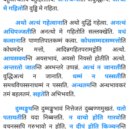
बहुअत्थताय बहुहितताय.
अनत्थम्पी
ति अवुद्धिम्पि.
अत्थो
मे गहितो
ति वुड्ढि मे गहिता.
अथो अत्थं गहेत्वाना
ति अथो वुद्धिं गहेत्वा.
अनत्थं
अधिपज्जती
ति अनत्थो मे गहितोति सल्लक्खेति.
वधं
कत्वाना
ति पाणातिपातकम्मं कत्वा.
कोधसम्मदसम्मत्तो
ति
कोधमदेन मत्तो, आदिन्नगहितपरामट्ठोति अत्थो.
आयसक्य
न्ति अयसभावं, अयसो नियसो होतीति अत्थो.
अन्तरतो जात
न्ति अब्भन्तरे उप्पन्नं.
अत्थं न जानाती
ति
वुद्धिअत्थं न जानाति.
धम्मं न पस्सती
ति
समथविपस्सनाधम्मं न पस्सति.
अन्धतम
न्ति अन्धभावकरं
तमं बहलतमं.
सहते
ति अभिभवति.
दुम्मङ्कुय
न्ति दुम्मङ्कुभावं नित्तेजतं दुब्बण्णमुखतं.
यतो
पतायती
ति यदा निब्बत्तति.
न वाचो होति गारवो
ति
वचनस्सपि गरुभावो न होति.
न दीपं होति किञ्चन
न्ति