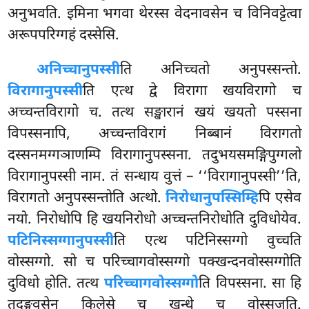
अनुभवति. इमिना भगवा थेरस्स वेदनावसेन च विनिवट्टेत्वा
अरूपपरिग्गहं दस्सेसि.
अनिच्चानुपस्सी
ति अनिच्चतो अनुपस्सन्तो.
विरागानुपस्सी
ति एत्थ द्वे विरागा खयविरागो च
अच्चन्तविरागो च. तत्थ सङ्खारानं खयं खयतो पस्सना
विपस्सनापि, अच्चन्तविरागं निब्बानं विरागतो
दस्सनमग्गञाणम्पि विरागानुपस्सना. तदुभयसमङ्गिपुग्गलो
विरागानुपस्सी नाम. तं सन्धाय वुत्तं – ‘‘विरागानुपस्सी’’ति,
विरागतो अनुपस्सन्तोति अत्थो.
निरोधानुपस्सिम्हि
पि एसेव
नयो. निरोधोपि हि खयनिरोधो अच्चन्तनिरोधोति दुविधोयेव.
पटिनिस्सग्गानुपस्सी
ति एत्थ पटिनिस्सग्गो वुच्चति
वोस्सग्गो. सो
च परिच्चागवोस्सग्गो पक्खन्दनवोस्सग्गोति
दुविधो होति. तत्थ
परिच्चागवोस्सग्गो
ति विपस्सना. सा हि
तदङ्गवसेन किलेसे च खन्धे च वोस्सजति.