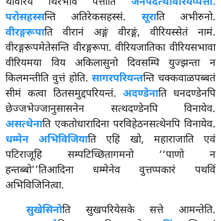
थावरियं थिरभावं पत्तोति
जनपदत्थावरियप्पत्तो.
परोसहस्स
न्ति अतिरेकसहस्सं.
सूरा
ति अभीरुनो.
वीरङ्गरूपा
ति वीरानं अङ्गं वीरङ्गं, वीरियस्सेतं नामं.
वीरङ्गरूपमेतेसन्ति वीरङ्गरूपा. वीरियजातिका वीरियसभावा
वीरियमया विय अकिलासुनो दिवसम्पि युज्झन्ता न
किलमन्तीति वुत्तं होति.
सागरपरियन्त
न्ति चक्कवाळपब्बतं
सीमं कत्वा ठितसमुद्दपरियन्तं.
अदण्डेना
ति धनदण्डेनपि
छेज्जभेज्जानुसासनेन सत्थदण्डेनपि विनायेव.
असत्थेना
ति एकतोधारादिना परविहेठनसत्थेनपि विनायेव.
धम्मेन अभिविजिया
ति एहि खो, महाराजाति एवं
पटिराजूहि सम्पटिच्छितागमनो ‘‘पाणो न
हन्तब्बो’’तिआदिना धम्मेनेव वुत्तप्पकारं पथविं
अभिविजिनित्वा.
सुखेसिनो
ति
सुखपरियेसके सत्ते आमन्तेति.