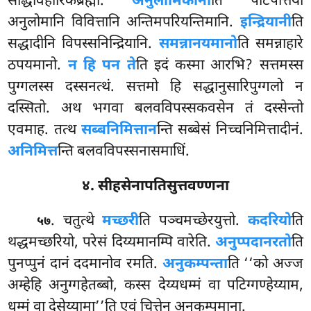
सद्धिविहारिकब्रह्मा.
अनुलोमिकानी
ति पटिपत्तिया
अनुलोमानि विवित्तानि अन्तिमपरियन्तिमानि.
इन्द्रियानी
ति
सद्धादीनि विपस्सनिन्द्रियानि.
समन्नानयमानो
ति समन्नाहारे
ठपयमानो.
न हि पन ते
ति इदं कस्मा आरभि? सत्तमस्स
पुग्गलस्स दस्सनत्थं. सत्तमो हि सद्धानुसारिपुग्गलो न
दस्सितो. अथ भगवा बलवविपस्सकवसेन तं दस्सेन्तो
एवमाह. तत्थ
सब्बनिमित्तान
न्ति सब्बेसं निच्चनिमित्तादीनं.
अनिमित्त
न्ति बलवविपस्सनासमाधिं.
४. सीहसेनापतिसुत्तवण्णना
. चतुत्थे
मच्छरी
ति पञ्चमच्छेरयुत्तो.
कदरियो
ति
५७
थद्धमच्छरियो, परेसं दिय्यमानम्पि वारेति.
अनुप्पदानरतो
ति
पुनप्पुनं दानं ददमानोव रमति.
अनुकम्पन्ता
ति ‘‘को अज्ज
अम्हेहि अनुग्गहेतब्बो, कस्स देय्यधम्मं वा पटिग्गण्हेय्याम,
धम्मं वा देसेय्यामा’’ति एवं चित्तेन अनुकम्पमाना.