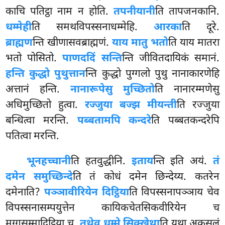
काचि पतिट्ठा नाम न होति.
तपनीयानी
ति तापजनकानि.
धम्मेही
ति
समथविपस्सनाधम्मेहि.
आरका
ति दूरे.
ब्राह्मण
न्ति खीणासवब्राह्मणं.
याय मातु भतो
ति याय मातरा
भतो पोसितो.
पाणददिं सन्ति
न्ति जीवितदायिकं समानं.
हन्ति कुद्धो पुथुत्तान
न्ति कुद्धो पुग्गलो पुथु नानाकारणेहि
अत्तानं हन्ति.
नानारूपेसु मुच्छितो
ति नानारम्मणेसु
अधिमुच्छितो हुत्वा.
रज्जुया बज्झ मीयन्ती
ति रज्जुया
बन्धित्वा मरन्ति.
पब्बतामपि कन्दरे
ति पब्बतकन्दरेपि
पतित्वा मरन्ति.
भूनहच्चानी
ति
हतवुद्धीनि.
इताय
न्ति इति अयं.
तं
दमेन समुच्छिन्दे
ति तं कोधं दमेन छिन्देय्य. कतरेन
दमेनाति?
पञ्ञावीरियेन दिट्ठिया
ति विपस्सनापञ्ञाय चेव
विपस्सनासम्पयुत्तेन कायिकचेतसिकवीरियेन च
मग्गसम्मादिट्ठिया च.
तथेव धम्मे सिक्खेथा
ति यथा अकुसलं