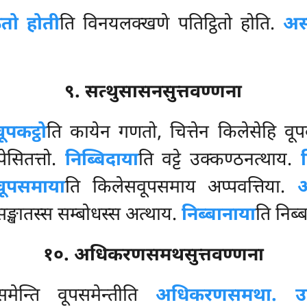
तो होती
ति विनयलक्खणे पतिट्ठितो होति.
अस
९. सत्थुसासनसुत्तवण्णना
वूपकट्ठो
ति कायेन गणतो, चित्तेन किलेसेहि वूपकट
पेसितत्तो.
निब्बिदाया
ति वट्टे उक्कण्ठनत्थाय.
वूपसमाया
ति किलेसवूपसमाय अप्पवत्तिया.
अ
सङ्खातस्स सम्बोधस्स अत्थाय.
निब्बानाया
ति निब्
१०. अधिकरणसमथसुत्तवण्णना
ेन्ति वूपसमेन्तीति
अधिकरणसमथा. उप्पन्