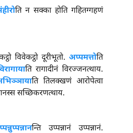
ंहीरो
ति न सक्का होति गहितग्गहणं
्ठो विवेकट्ठो दूरीभूतो.
अप्पमत्तो
ति
विरागाया
ति रागादीनं विरज्जनत्थाय.
भिञ्ञाया
ति तिलक्खणं आरोपेत्वा
बानस्स सच्छिकरणत्थाय.
नुप्पन्नान
न्ति उप्पन्नानं उप्पन्नानं.