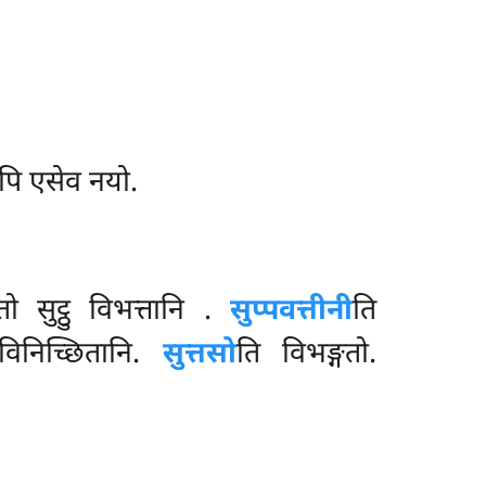
ुपि एसेव नयो.
तो सुट्ठु विभत्तानि
.
सुप्पवत्तीनी
ति
ु विनिच्छितानि.
सुत्तसो
ति विभङ्गतो.