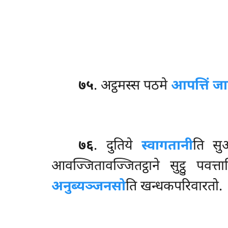
७५
. अट्ठमस्स पठमे
आपत्तिं ज
७६
. दुतिये
स्वागतानी
ति सु
आवज्जितावज्जितट्ठाने सुट्ठु पवत्
अनुब्यञ्जनसो
ति खन्धकपरिवारतो.