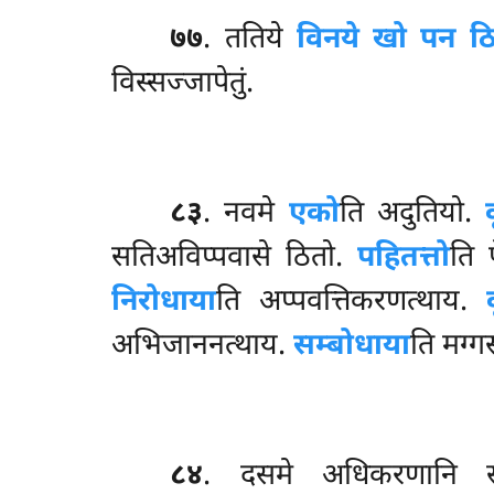
७७
. ततिये
विनये खो पन ठि
विस्सज्जापेतुं.
८३
. नवमे
एको
ति अदुतियो.
सतिअविप्पवासे ठितो.
पहितत्तो
ति 
निरोधाया
ति अप्पवत्तिकरणत्थाय.
अभिजाननत्थाय.
सम्बोधाया
ति मग्ग
८४
. दसमे अधिकरणानि सम