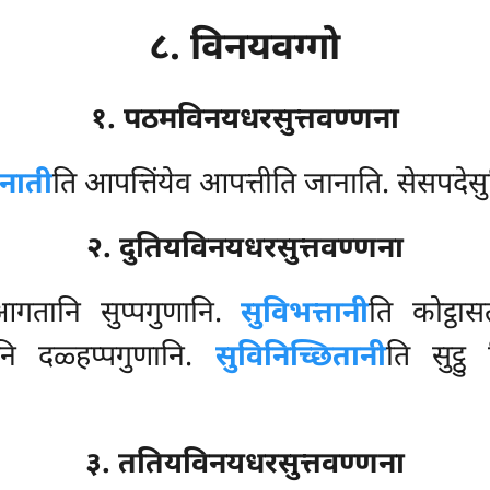
८. विनयवग्गो
१. पठमविनयधरसुत्तवण्णना
ानाती
ति आपत्तिंयेव आपत्तीति जानाति. सेसपदेस
२. दुतियविनयधरसुत्तवण्णना
आगतानि सुप्पगुणानि.
सुविभत्तानी
ति कोट्ठास
तानि दळ्हप्पगुणानि.
सुविनिच्छितानी
ति सुट्ठ
३. ततियविनयधरसुत्तवण्णना