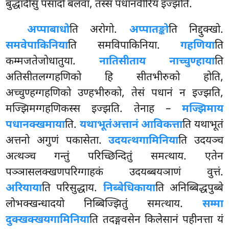
बुद्धादीसु पसादो बलवा, तस्स पधानवीरियं इज्झति.
अप्पाबाधो
ति अरोगो.
अप्पातङ्को
ति निद्दुक्खो.
समवेपाकिनिया
ति समविपाकिनिया.
गहणिया
ति
कम्मजतेजोधातुया.
नातिसीताय नाच्चुण्हाया
ति
अतिसीतलग्गहणिको हि सीतभीरुको होति,
अच्चुण्हग्गहणिको उण्हभीरुको, तेसं पधानं न इज्झति,
मज्झिमग्गहणिकस्स इज्झति. तेनाह –
मज्झिमाय
पधानक्खमाया
ति.
यथाभूतं
अत्तानं आविकत्ता
ति यथाभूतं
अत्तनो अगुणं पकासेता.
उदयत्थगामिनिया
ति उदयञ्च
अत्थञ्च गन्तुं परिच्छिन्दितुं समत्थाय. एतेन
पञ्ञासलक्खणपरिग्गाहकं उदयब्बयञाणं वुत्तं.
अरियाया
ति परिसुद्धाय.
निब्बेधिकाया
ति अनिब्बिद्धपुब्बे
लोभक्खन्धादयो निब्बिज्झितुं समत्थाय.
सम्मा
दुक्खक्खयगामिनिया
ति तदङ्गवसेन किलेसानं पहीनत्ता यं