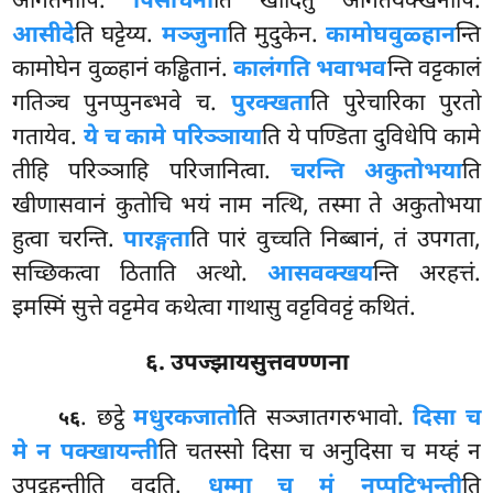
आगतेनापि.
पिसाचेना
ति खादितुं आगतयक्खेनापि.
आसीदे
ति घट्टेय्य.
मञ्जुना
ति मुदुकेन.
कामोघवुळ्हान
न्ति
कामोघेन वुळ्हानं कड्ढितानं.
कालं
गति भवाभव
न्ति
वट्टकालं
गतिञ्च पुनप्पुनब्भवे च.
पुरक्खता
ति पुरेचारिका पुरतो
गतायेव.
ये च कामे परिञ्ञाया
ति ये पण्डिता दुविधेपि कामे
तीहि परिञ्ञाहि परिजानित्वा.
चरन्ति अकुतोभया
ति
खीणासवानं कुतोचि भयं नाम नत्थि, तस्मा ते अकुतोभया
हुत्वा चरन्ति.
पारङ्गता
ति पारं वुच्चति निब्बानं, तं उपगता,
सच्छिकत्वा ठिताति अत्थो.
आसवक्खय
न्ति अरहत्तं.
इमस्मिं सुत्ते वट्टमेव कथेत्वा गाथासु वट्टविवट्टं कथितं.
६. उपज्झायसुत्तवण्णना
. छट्ठे
मधुरकजातो
ति सञ्जातगरुभावो.
दिसा च
५६
मे न पक्खायन्ती
ति चतस्सो दिसा च अनुदिसा च मय्हं न
उपट्ठहन्तीति वदति.
धम्मा च मं नप्पटिभन्ती
ति