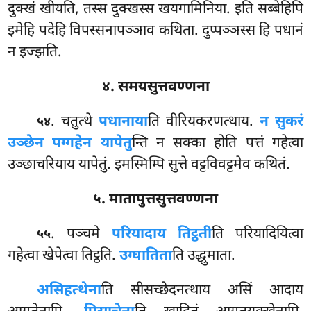
दुक्खं खीयति, तस्स दुक्खस्स खयगामिनिया. इति सब्बेहिपि
इमेहि पदेहि विपस्सनापञ्ञाव कथिता. दुप्पञ्ञस्स हि पधानं
न इज्झति.
४. समयसुत्तवण्णना
. चतुत्थे
पधानाया
ति वीरियकरणत्थाय.
न सुकरं
५४
उञ्छेन पग्गहेन यापेतु
न्ति न सक्का होति पत्तं गहेत्वा
उञ्छाचरियाय यापेतुं. इमस्मिम्पि सुत्ते वट्टविवट्टमेव कथितं.
५. मातापुत्तसुत्तवण्णना
. पञ्चमे
परियादाय तिट्ठती
ति परियादियित्वा
५५
गहेत्वा खेपेत्वा तिट्ठति.
उग्घातिता
ति उद्धुमाता.
असिहत्थेना
ति सीसच्छेदनत्थाय असिं आदाय