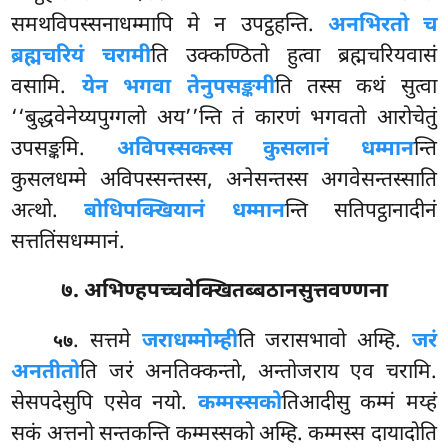
समथविपस्सनाधम्मापि मे न उपट्ठहन्ति.
अनभिरतो च
ब्रह्मचरियं चरामी
ति उक्कण्ठितो हुत्वा ब्रह्मचरियवासं
वसामि.
येन भगवा तेनुपसङ्कमी
ति तस्स कथं सुत्वा
‘‘बुद्धवेनेय्यपुग्गलो अय’’न्ति तं कारणं भगवतो आरोचेतुं
उपसङ्कमि.
अविपस्सकस्स कुसलानं धम्मान
न्ति
कुसलधम्मे अविपस्सन्तस्स, अनेसन्तस्स अगवेसन्तस्साति
अत्थो.
बोधिपक्खियानं धम्मान
न्ति सतिपट्ठानादीनं
सत्ततिंसधम्मानं.
७. अभिण्हपच्चवेक्खितब्बठानसुत्तवण्णना
. सत्तमे
जराधम्मोम्ही
ति जरासभावो अम्हि.
जरं
५७
अनतीतो
ति जरं अनतिक्कन्तो, अन्तोजराय एव चरामि.
सेसपदेसुपि एसेव नयो.
कम्मस्सको
तिआदीसु
कम्मं मय्हं
सकं
अत्तनो सन्तकन्ति कम्मस्सको अम्हि. कम्मस्स दायादोति