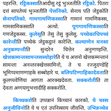
पहरन्ति.
रट्ठिकस्सा
तिआदीसु रट्ठं भुञ्जतीति
रट्ठिको
. पितरा
दत्तं सापतेय्यं भुञ्जतीति
पेत्तनिको
. सेनाय पति जेट्ठकोति
सेनापतिको. गामगामणिकस्सा
ति गामानं गामणिकस्स,
गामसामिकस्साति अत्थो.
पूगगामणिकस्सा
ति
गणजेट्ठकस्स.
कुलेसू
ति तेसु तेसु कुलेसु.
पच्चेकाधिपच्चं
कारेन्ती
ति पच्चेकं जेट्ठकट्ठानं कारेन्ति.
कल्याणेन मनसा
अनुकम्पन्ती
ति सुन्दरेन चित्तेन अनुग्गण्हन्ति.
खेत्तकम्मन्तसामन्तसब्योहारे
ति ये च अत्तनो खेत्तकम्मन्तानं
सामन्ता अनन्तरक्खेत्तसामिनो, ते च रज्जुदण्डेहि
भूमिप्पमाणग्गाहके सब्बोहारे च.
बलिपटिग्गाहिका
देवता
ति
कुलप्पवेणिया आगता आरक्खदेवता.
सक्करोती
ति ता
देवता अग्गयागुभत्तादीहि सक्करोति.
किच्चकरो
ति उप्पन्नानं किच्चानं कारको.
ये चस्स
अनुजीविनो
ति ये च एतं उपनिस्साय जीवन्ति.
उभिन्नञ्चेव