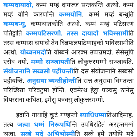
कम्मदायादो,
कम्मं मय्हं दायज्जं सन्तकन्ति अत्थो. कम्मं
मय्हं योनि कारणन्ति
कम्मयोनि
. कम्मं मय्हं बन्धूति
कम्मबन्धु,
कम्मञातकोति अत्थो. कम्मं मय्हं पटिसरणं
पतिट्ठाति
कम्मपटिसरणो. तस्स दायादो भविस्सामी
ति
तस्स कम्मस्स दायादो तेन दिन्नफलपटिग्गाहको भविस्सामीति
अत्थो.
योब्बनमदो
ति योब्बनं आरब्भ उप्पन्नमदो. सेसेसुपि
एसेव नयो.
मग्गो सञ्जायती
ति लोकुत्तरमग्गो सञ्जायति.
संयोजनानि सब्बसो पहीयन्ती
ति दस संयोजनानि सब्बसो
पहीयन्ति.
अनुसया ब्यन्तीहोन्ती
ति सत्त अनुसया विगतन्ता
परिच्छिन्ना परिवटुमा
होन्ति. एवमेत्थ हेट्ठा पञ्चसु ठानेसु
विपस्सना कथिता, इमेसु पञ्चसु लोकुत्तरमग्गो.
इदानि गाथाहि कूटं गण्हन्तो
ब्याधिधम्मा
तिआदिमाह.
तत्थ
ञत्वा धम्मं निरूपधि
न्ति उपधिरहितं अरहत्तमग्गं
ञत्वा.
सब्बे मदे अभिभोस्मी
ति सब्बे इमे तयोपि मदे