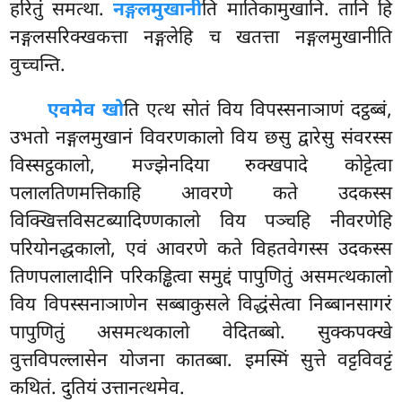
हरितुं समत्था.
नङ्गलमुखानी
ति मातिकामुखानि. तानि हि
नङ्गलसरिक्खकत्ता नङ्गलेहि च खतत्ता नङ्गलमुखानीति
वुच्चन्ति.
एवमेव खो
ति एत्थ सोतं विय विपस्सनाञाणं दट्ठब्बं,
उभतो नङ्गलमुखानं विवरणकालो विय छसु द्वारेसु संवरस्स
विस्सट्ठकालो, मज्झेनदिया रुक्खपादे कोट्टेत्वा
पलालतिणमत्तिकाहि आवरणे कते उदकस्स
विक्खित्तविसटब्यादिण्णकालो विय पञ्चहि नीवरणेहि
परियोनद्धकालो, एवं आवरणे कते विहतवेगस्स उदकस्स
तिणपलालादीनि
परिकड्ढित्वा समुद्दं पापुणितुं असमत्थकालो
विय विपस्सनाञाणेन सब्बाकुसले विद्धंसेत्वा निब्बानसागरं
पापुणितुं असमत्थकालो वेदितब्बो. सुक्कपक्खे
वुत्तविपल्लासेन योजना कातब्बा. इमस्मिं सुत्ते वट्टविवट्टं
कथितं. दुतियं उत्तानत्थमेव.