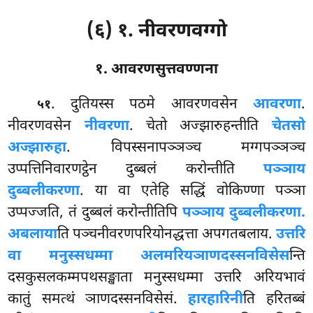
(६) १. नीवरणवग्गो
१. आवरणसुत्तवण्णना
. दुतियस्स
पठमे आवरणवसेन
आवरणा
.
५१
नीवरणवसेन
नीवरणा
. चेतो अज्झारुहन्तीति
चेतसो
अज्झारुहा
. विपस्सनापञ्ञञ्च मग्गपञ्ञञ्च
उप्पत्तिनिवारणट्ठेन दुब्बलं करोन्तीति
पञ्ञाय
दुब्बलीकरणा
. या वा एतेहि सद्धिं वोकिण्णा पञ्ञा
उप्पज्जति, तं दुब्बलं करोन्तीतिपि
पञ्ञाय दुब्बलीकरणा.
अबलाया
ति पञ्चनीवरणपरियोनद्धत्ता अपगतबलाय.
उत्तरि
वा मनुस्सधम्मा अलमरियञाणदस्सनविसेस
न्ति
दसकुसलकम्मपथसङ्खाता मनुस्सधम्मा उत्तरि अरियभावं
कातुं समत्थं ञाणदस्सनविसेसं.
हारहारिनी
ति हरितब्बं