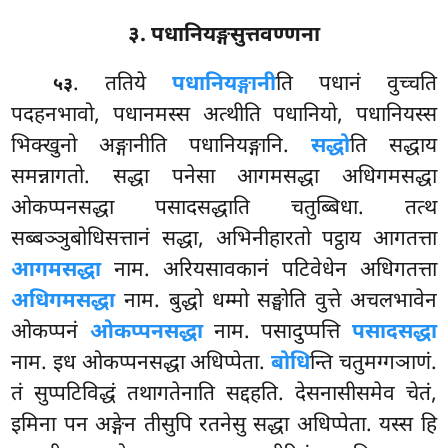
३. पधानियङ्गसुत्तवण्णना
. ततिये
पधानियङ्गानी
ति पधानं वुच्चति
५३
पदहनभावो, पधानमस्स अत्थीति पधानियो, पधानियस्स
भिक्खुनो अङ्गानीति पधानियङ्गानि.
सद्धो
ति सद्धाय
समन्नागतो. सद्धा पनेसा आगमसद्धा अधिगमसद्धा
ओकप्पनसद्धा पसादसद्धाति चतुब्बिधा. तत्थ
सब्बञ्ञुबोधिसत्तानं सद्धा, अभिनीहारतो पट्ठाय आगतत्ता
आगमसद्धा
नाम. अरियसावकानं
पटिवेधेन अधिगतत्ता
अधिगमसद्धा
नाम. बुद्धो धम्मो सङ्घोति वुत्ते अचलभावेन
ओकप्पनं
ओकप्पनसद्धा
नाम. पसादुप्पत्ति
पसादसद्धा
नाम. इध ओकप्पनसद्धा अधिप्पेता.
बोधि
न्ति चतुमग्गञाणं.
तं सुप्पटिविद्धं तथागतेनाति सद्दहति. देसनासीसमेव चेतं,
इमिना पन अङ्गेन तीसुपि रतनेसु सद्धा अधिप्पेता. यस्स हि