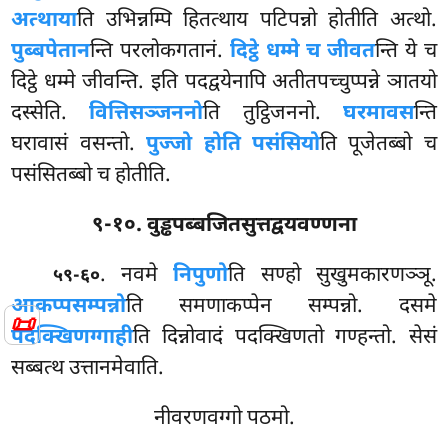
अत्थाया
ति उभिन्नम्पि हितत्थाय पटिपन्नो होतीति अत्थो.
पुब्बपेतान
न्ति परलोकगतानं.
दिट्ठे धम्मे च जीवत
न्ति ये च
दिट्ठे धम्मे
जीवन्ति. इति पदद्वयेनापि अतीतपच्चुप्पन्ने ञातयो
दस्सेति.
वित्तिसञ्जननो
ति तुट्ठिजननो.
घरमावस
न्ति
घरावासं वसन्तो.
पुज्जो होति पसंसियो
ति पूजेतब्बो च
पसंसितब्बो च होतीति.
९-१०. वुड्ढपब्बजितसुत्तद्वयवण्णना
. नवमे
निपुणो
ति सण्हो सुखुमकारणञ्ञू.
५९-६०
आकप्पसम्पन्नो
ति समणाकप्पेन सम्पन्नो. दसमे
📜
पदक्खिणग्गाही
ति दिन्नोवादं पदक्खिणतो गण्हन्तो. सेसं
सब्बत्थ उत्तानमेवाति.
नीवरणवग्गो पठमो.