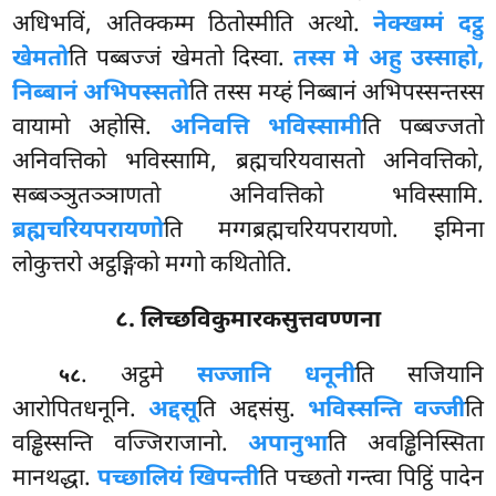
अधिभविं, अतिक्कम्म ठितोस्मीति अत्थो.
नेक्खम्मं दट्ठु
खेमतो
ति पब्बज्जं खेमतो दिस्वा.
तस्स मे अहु उस्साहो,
निब्बानं अभिपस्सतो
ति तस्स मय्हं निब्बानं अभिपस्सन्तस्स
वायामो अहोसि.
अनिवत्ति भविस्सामी
ति पब्बज्जतो
अनिवत्तिको भविस्सामि, ब्रह्मचरियवासतो
अनिवत्तिको,
सब्बञ्ञुतञ्ञाणतो अनिवत्तिको भविस्सामि.
ब्रह्मचरियपरायणो
ति मग्गब्रह्मचरियपरायणो. इमिना
लोकुत्तरो अट्ठङ्गिको मग्गो कथितोति.
८. लिच्छविकुमारकसुत्तवण्णना
. अट्ठमे
सज्जानि धनूनी
ति सजियानि
५८
आरोपितधनूनि.
अद्दसू
ति अद्दसंसु.
भविस्सन्ति वज्जी
ति
वड्ढिस्सन्ति वज्जिराजानो.
अपानुभा
ति अवड्ढिनिस्सिता
मानथद्धा.
पच्छालियं खिपन्ती
ति पच्छतो गन्त्वा पिट्ठिं पादेन