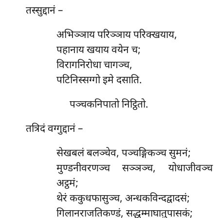
तस्सुद्दानं –
अभिञ्ञाय परिञ्ञाय परिक्खयाय,
पहानाय खयाय वयेन च;
विरागनिरोधा चागञ्च,
पटिनिस्सग्गो इमे दसाति.
पञ्चकनिपातो निट्ठितो.
तत्रिदं वग्गुद्दानं –
सेखबलं
बलञ्चेव, पञ्चङ्गिकञ्च सुमनं;
मुण्डनीवरणञ्च सञ्ञञ्च, योधाजीवञ्च
अट्ठमं;
थेरं ककुधफासुञ्च, अन्धकविन्दद्वादसं;
गिलानराजतिकण्डं, सद्धम्माघातुपासकं;