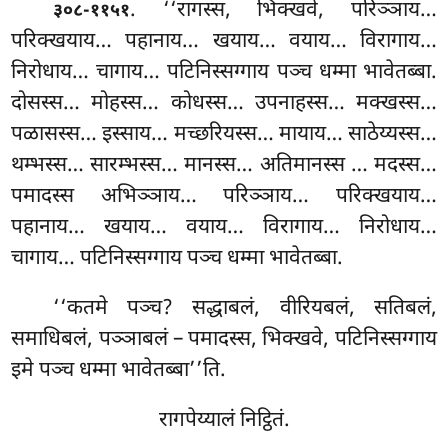
. ‘‘रागस्स, भिक्खवे, परिञ्ञाय…
३०८-११५१
परिक्खयाय… पहानाय… खयाय… वयाय… विरागाय…
निरोधाय… चागाय… पटिनिस्सग्गाय पञ्च धम्मा भावेतब्बा.
दोसस्स… मोहस्स… कोधस्स… उपनाहस्स… मक्खस्स…
पळासस्स… इस्साय… मच्छरियस्स… मायाय… साठेय्यस्स…
थम्भस्स… सारम्भस्स… मानस्स… अतिमानस्स
… मदस्स…
पमादस्स अभिञ्ञाय… परिञ्ञाय… परिक्खयाय…
पहानाय… खयाय… वयाय… विरागाय… निरोधाय…
चागाय… पटिनिस्सग्गाय पञ्च धम्मा भावेतब्बा.
‘‘कतमे पञ्च? सद्धाबलं, वीरियबलं, सतिबलं,
समाधिबलं, पञ्ञाबलं – पमादस्स, भिक्खवे, पटिनिस्सग्गाय
इमे पञ्च धम्मा भावेतब्बा’’ति.
रागपेय्यालं निट्ठितं.