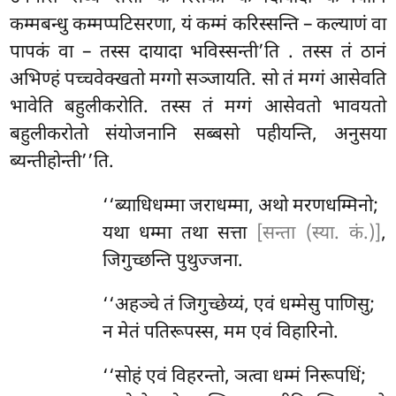
कम्मबन्धु कम्मप्पटिसरणा, यं कम्मं करिस्सन्ति – कल्याणं वा
पापकं वा – तस्स दायादा भविस्सन्ती’ति
. तस्स तं ठानं
अभिण्हं पच्चवेक्खतो मग्गो सञ्जायति. सो तं मग्गं आसेवति
भावेति बहुलीकरोति. तस्स तं मग्गं आसेवतो भावयतो
बहुलीकरोतो संयोजनानि सब्बसो पहीयन्ति, अनुसया
ब्यन्तीहोन्ती’’ति.
‘‘ब्याधिधम्मा जराधम्मा, अथो मरणधम्मिनो;
यथा धम्मा तथा सत्ता
[सन्ता (स्या. कं.)]
,
जिगुच्छन्ति पुथुज्जना.
‘‘अहञ्चे तं जिगुच्छेय्यं, एवं धम्मेसु पाणिसु;
न मेतं पतिरूपस्स, मम एवं विहारिनो.
‘‘सोहं एवं विहरन्तो, ञत्वा धम्मं निरूपधिं;