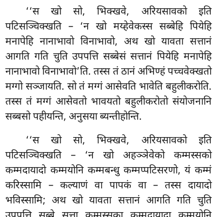
‘‘स खो सो, भिक्खवे, अरियसावको इति
पटिसञ्चिक्खति – ‘न खो मय्हेवेकस्स सब्बेहि पियेहि
मनापेहि नानाभावो विनाभावो, अथ खो यावता सत्तानं
आगति गति चुति उपपत्ति सब्बेसं सत्तानं पियेहि मनापेहि
नानाभावो विनाभावो’ति. तस्स तं ठानं अभिण्हं
पच्चवेक्खतो
मग्गो सञ्जायति. सो तं मग्गं आसेवति भावेति बहुलीकरोति.
तस्स तं मग्गं आसेवतो भावयतो बहुलीकरोतो संयोजनानि
सब्बसो पहीयन्ति, अनुसया ब्यन्तीहोन्ति.
‘‘स खो सो, भिक्खवे, अरियसावको इति
पटिसञ्चिक्खति – ‘न
खो अहञ्ञेवेको कम्मस्सको
कम्मदायादो कम्मयोनि कम्मबन्धु कम्मप्पटिसरणो, यं कम्मं
करिस्सामि – कल्याणं वा पापकं वा – तस्स दायादो
भविस्सामि; अथ खो यावता सत्तानं आगति गति चुति
उपपत्ति सब्बे सत्ता कम्मस्सका कम्मदायादा कम्मयोनि