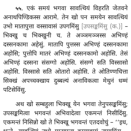
. एकं समयं भगवा सावत्थियं विहरति जेतवने
५५
अनाथपिण्डिकस्स आरामे. तेन खो पन समयेन सावत्थियं
उभो मातापुत्ता वस्सावासं उपगमिंसु
[उपसङ्कमिंसु (क.)]
–
भिक्खु च भिक्खुनी च. ते अञ्ञमञ्ञस्स अभिण्हं
दस्सनकामा अहेसुं. मातापि पुत्तस्स अभिण्हं दस्सनकामा
अहोसि; पुत्तोपि मातरं अभिण्हं दस्सनकामो अहोसि. तेसं
अभिण्हं दस्सना संसग्गो अहोसि. संसग्गे सति विस्सासो
अहोसि. विस्सासे सति ओतारो अहोसि. ते ओतिण्णचित्ता
सिक्खं अपच्चक्खाय
दुब्बल्यं अनाविकत्वा मेथुनं धम्मं
पटिसेविंसु.
अथ
खो सम्बहुला भिक्खू येन भगवा तेनुपसङ्कमिंसु;
उपसङ्कमित्वा भगवन्तं अभिवादेत्वा एकमन्तं निसीदिंसु.
एकमन्तं निसिन्नो खो ते भिक्खू भगवन्तं एतदवोचुं – ‘‘इध,