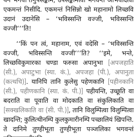
येन भगवा तेनुपसङ्कमि; उपसङ्कमित्वा भगवन्तं अभिवादेत्वा
एकमन्तं निसीदि. एकमन्तं निसिन्नो खो महानामो लिच्छवि
उदानं उदानेसि – ‘भविस्सन्ति वज्जी, भविस्सन्ति
वज्जी’’’ति!
‘‘किं पन त्वं, महानाम, एवं वदेसि – ‘भविस्सन्ति
वज्जी, भविस्सन्ति वज्जी’’’ति? ‘‘इमे, भन्ते,
लिच्छविकुमारका चण्डा फरुसा अपानुभा
[अपजहाति
(सी.), अपाटुभा (स्या. कं.), अपजहा (पी.), अपानुता
(कत्थचि)]
. यानिपि तानि कुलेसु पहेणकानि
[पहीनकानि
(सी.), पहीणकानि (स्या. कं. पी.)]
पहीयन्ति, उच्छूति वा
बदराति वा पूवाति वा मोदकाति वा संकुलिकाति वा
[सक्खलिकाति वा (सी. पी.)]
, तानि विलुम्पित्वा विलुम्पित्वा
खादन्ति; कुलित्थीनम्पि कुलकुमारीनम्पि पच्छालियं खिपन्ति.
ते दानिमे तुण्हीभूता तुण्हीभूता पञ्जलिका भगवन्तं