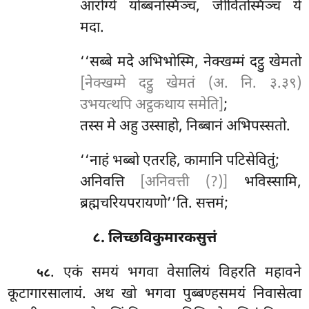
आरोग्ये योब्बनस्मिञ्च, जीवितस्मिञ्च ये
मदा.
‘‘सब्बे मदे अभिभोस्मि, नेक्खम्मं दट्ठु खेमतो
[नेक्खम्मे दट्ठु खेमतं (अ. नि. ३.३९)
उभयत्थपि अट्ठकथाय समेति]
;
तस्स मे अहु उस्साहो, निब्बानं अभिपस्सतो.
‘‘नाहं भब्बो एतरहि, कामानि पटिसेवितुं;
अनिवत्ति
[अनिवत्ती (?)]
भविस्सामि,
ब्रह्मचरियपरायणो’’ति. सत्तमं;
८. लिच्छविकुमारकसुत्तं
. एकं
समयं भगवा वेसालियं विहरति महावने
५८
कूटागारसालायं. अथ खो भगवा पुब्बण्हसमयं निवासेत्वा