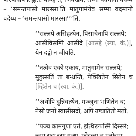
परियादाय तिट्ठति. यञ्हि तं, भिक्खवे, सम्मा वदमानो वदेय्य
– ‘समन्तपासो मारस्सा’ति मातुगामंयेव सम्मा वदमानो
वदेय्य – ‘समन्तपासो मारस्सा’’’ति.
‘‘सल्लपे
असिहत्थेन, पिसाचेनापि सल्लपे;
आसीविसम्पि आसीदे
[आसद्दे (स्या. कं.)]
,
येन दट्ठो न जीवति.
‘‘नत्वेव
एको एकाय, मातुगामेन सल्लपे;
मुट्ठस्सतिं
ता बन्धन्ति, पेक्खितेन सितेन च
[म्हितेन च (स्या. कं.)]
.
‘‘अथोपि दुन्निवत्थेन, मञ्जुना भणितेन च;
नेसो जनो स्वासीसदो, अपि उग्घातितो मतो.
‘‘पञ्च कामगुणा एते, इत्थिरूपस्मिं दिस्सरे;