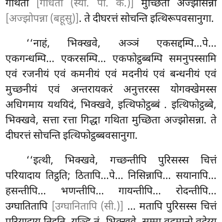
गथिता
[गधिता (स्या. पी. क.)]
मुच्छिता अज्झोसन्ना
[अज्झोपन्ना (बहूसु)]
. ते दीघरत्तं सोचन्ति इत्थिरूपवसानुगा.
‘‘नाहं, भिक्खवे, अञ्ञं एकसद्दम्पि…पे…
एकगन्धम्पि… एकरसम्पि… एकफोट्ठब्बम्पि समनुपस्सामि
एवं रजनीयं एवं कमनीयं एवं मदनीयं एवं बन्धनीयं एवं
मुच्छनीयं एवं अन्तरायकरं अनुत्तरस्स योगक्खेमस्स
अधिगमाय यथयिदं, भिक्खवे, इत्थिफोट्ठब्बं
. इत्थिफोट्ठब्बे,
भिक्खवे, सत्ता रत्ता गिद्धा गथिता मुच्छिता अज्झोसन्ना. ते
दीघरत्तं सोचन्ति इत्थिफोट्ठब्बवसानुगा.
‘‘इत्थी, भिक्खवे, गच्छन्तीपि पुरिसस्स चित्तं
परियादाय तिट्ठति; ठितापि…पे… निसिन्नापि… सयानापि…
हसन्तीपि… भणन्तीपि… गायन्तीपि… रोदन्तीपि…
उग्घातितापि
[उग्घानितापि (सी.)]
… मतापि पुरिसस्स चित्तं