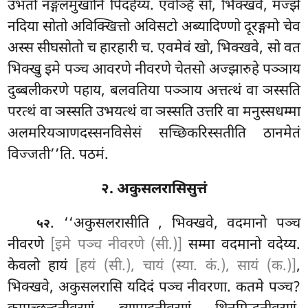
उभतो नङ्गलमुखानि पिदहेय्य. एवञ्हि सो, भिक्खवे, मज्झे
नदिया सोतो अविक्खित्तो अविसटो अब्यादिण्णो दूरङ्गमो चेव
अस्स सीघसोतो च हारहारी च. एवमेवं खो, भिक्खवे, सो वत
भिक्खु इमे पञ्च आवरणे नीवरणे चेतसो अज्झारुहे पञ्ञाय
दुब्बलीकरणे पहाय, बलवतिया पञ्ञाय अत्तत्थं वा ञस्सति
परत्थं वा ञस्सति उभयत्थं वा ञस्सति उत्तरि वा मनुस्सधम्मा
अलमरियञाणदस्सनविसेसं सच्छिकरिस्सतीति ठानमेतं
विज्जती’’ति. पठमं.
२. अकुसलरासिसुत्तं
. ‘‘अकुसलरासीति
, भिक्खवे, वदमानो पञ्च
५२
नीवरणे
[इमे पञ्च नीवरणे (सी.)]
सम्मा वदमानो वदेय्य.
केवलो हायं
[हयं (सी.), चायं (स्या. कं.), सायं (क.)]
,
भिक्खवे, अकुसलरासि यदिदं पञ्च नीवरणा. कतमे पञ्च?