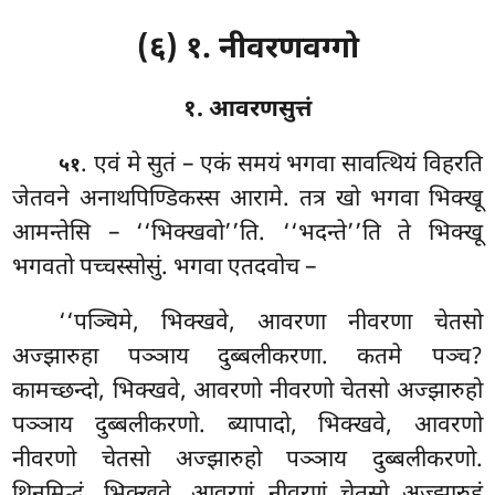
(६) १. नीवरणवग्गो
१. आवरणसुत्तं
. एवं
मे सुतं – एकं
समयं भगवा सावत्थियं विहरति
५१
जेतवने अनाथपिण्डिकस्स आरामे. तत्र खो भगवा भिक्खू
आमन्तेसि – ‘‘भिक्खवो’’ति. ‘‘भदन्ते’’ति ते भिक्खू
भगवतो पच्चस्सोसुं. भगवा एतदवोच –
‘‘पञ्चिमे, भिक्खवे, आवरणा नीवरणा चेतसो
अज्झारुहा पञ्ञाय दुब्बलीकरणा. कतमे पञ्च?
कामच्छन्दो, भिक्खवे, आवरणो नीवरणो चेतसो अज्झारुहो
पञ्ञाय दुब्बलीकरणो. ब्यापादो, भिक्खवे, आवरणो
नीवरणो चेतसो अज्झारुहो पञ्ञाय दुब्बलीकरणो.
थिनमिद्धं, भिक्खवे, आवरणं नीवरणं चेतसो अज्झारुहं