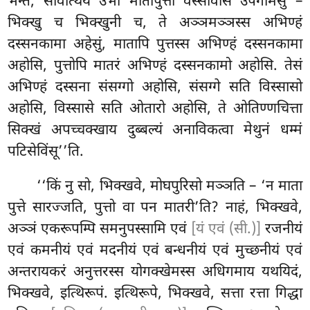
भन्ते, सावत्थियं उभो मातापुत्ता
वस्सावासं उपगमिंसु –
भिक्खु च भिक्खुनी च, ते अञ्ञमञ्ञस्स अभिण्हं
दस्सनकामा अहेसुं, मातापि पुत्तस्स अभिण्हं दस्सनकामा
अहोसि, पुत्तोपि मातरं अभिण्हं दस्सनकामो अहोसि. तेसं
अभिण्हं दस्सना संसग्गो अहोसि, संसग्गे सति विस्सासो
अहोसि, विस्सासे सति ओतारो अहोसि, ते ओतिण्णचित्ता
सिक्खं अपच्चक्खाय दुब्बल्यं अनाविकत्वा मेथुनं धम्मं
पटिसेविंसू’’ति.
‘‘किं नु सो, भिक्खवे, मोघपुरिसो मञ्ञति – ‘न माता
पुत्ते सारज्जति, पुत्तो वा पन मातरी’ति? नाहं, भिक्खवे,
अञ्ञं एकरूपम्पि समनुपस्सामि एवं
[यं एवं (सी.)]
रजनीयं
एवं कमनीयं एवं मदनीयं एवं बन्धनीयं एवं मुच्छनीयं एवं
अन्तरायकरं अनुत्तरस्स योगक्खेमस्स अधिगमाय यथयिदं,
भिक्खवे, इत्थिरूपं. इत्थिरूपे, भिक्खवे, सत्ता रत्ता गिद्धा