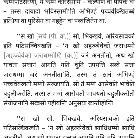
कम्मपटिसरणो, यं कम्मं करिस्सामि – कल्याणं वा पापकं वा
– तस्स दायादो भविस्सामी’ति
अभिण्हं पच्चवेक्खितब्बं
इत्थिया वा पुरिसेन वा गहट्ठेन वा पब्बजितेन वा.
‘‘स खो
[सचे (पी. क.)]
सो, भिक्खवे, अरियसावको
इति पटिसञ्चिक्खति – ‘न
खो अहञ्ञेवेको जराधम्मो
[अहञ्चेवेको जराधम्मोम्हि (क.)]
जरं अनतीतो, अथ खो
यावता सत्तानं आगति गति चुति उपपत्ति सब्बे सत्ता
जराधम्मा जरं अनतीता’ति. तस्स तं ठानं अभिण्हं
पच्चवेक्खतो मग्गो सञ्जायति. सो तं मग्गं आसेवति भावेति
बहुलीकरोति. तस्स तं मग्गं आसेवतो भावयतो बहुलीकरोतो
संयोजनानि सब्बसो पहीयन्ति अनुसया ब्यन्तीहोन्ति.
‘‘स खो सो, भिक्खवे, अरियसावको इति
पटिसञ्चिक्खति – ‘न खो अहञ्ञेवेको ब्याधिधम्मो ब्याधिं