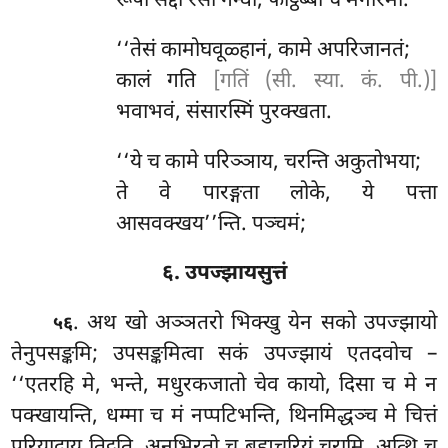
रूपा सद्दा रसा गन्धा, फोट्ठब्बा च मनोरमा.
‘‘तेसं कामोघवूळ्हानं, कामे अपरिजानतं;
कालं गति
[गतिं (सी. स्या. कं. पी.)]
भवाभवं, संसारस्मिं पुरक्खता.
‘‘ये
च कामे परिञ्ञाय, चरन्ति अकुतोभया;
ते वे पारङ्गता लोके, ये पत्ता
आसवक्खय’’न्ति. पञ्चमं;
६. उपज्झायसुत्तं
. अथ खो अञ्ञतरो भिक्खु येन सको उपज्झायो
५६
तेनुपसङ्कमि; उपसङ्कमित्वा सकं उपज्झायं एतदवोच –
‘‘एतरहि मे, भन्ते, मधुरकजातो चेव कायो, दिसा च मे न
पक्खायन्ति, धम्मा च मं नप्पटिभन्ति, थिनमिद्धञ्च मे चित्तं