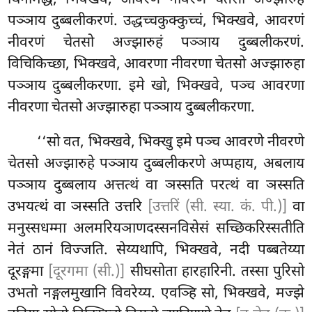
पञ्ञाय दुब्बलीकरणं. उद्धच्चकुक्कुच्चं, भिक्खवे, आवरणं
नीवरणं चेतसो अज्झारुहं पञ्ञाय दुब्बलीकरणं.
विचिकिच्छा, भिक्खवे, आवरणा नीवरणा चेतसो अज्झारुहा
पञ्ञाय दुब्बलीकरणा. इमे खो, भिक्खवे, पञ्च आवरणा
नीवरणा चेतसो अज्झारुहा पञ्ञाय दुब्बलीकरणा.
‘‘सो वत, भिक्खवे, भिक्खु इमे पञ्च आवरणे नीवरणे
चेतसो अज्झारुहे पञ्ञाय दुब्बलीकरणे अप्पहाय, अबलाय
पञ्ञाय दुब्बलाय अत्तत्थं वा ञस्सति परत्थं
वा ञस्सति
उभयत्थं वा ञस्सति उत्तरि
[उत्तरिं (सी. स्या. कं. पी.)]
वा
मनुस्सधम्मा अलमरियञाणदस्सनविसेसं सच्छिकरिस्सतीति
नेतं ठानं विज्जति. सेय्यथापि, भिक्खवे, नदी पब्बतेय्या
दूरङ्गमा
[दूरगमा (सी.)]
सीघसोता हारहारिनी. तस्सा पुरिसो
उभतो नङ्गलमुखानि विवरेय्य. एवञ्हि सो, भिक्खवे, मज्झे