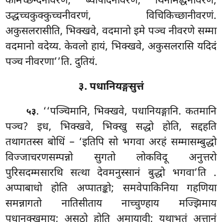
कामच्छन्दनीवरणं, ब्यापादनीवरणं, थिनमिद्धनीवरणं,
उद्धच्चकुक्कुच्चनीवरणं, विचिकिच्छानीवरणं.
अकुसलरासीति, भिक्खवे, वदमानो इमे पञ्च नीवरणे सम्मा
वदमानो वदेय्य. केवलो हायं, भिक्खवे, अकुसलरासि यदिदं
पञ्च नीवरणा’’ति. दुतियं.
३. पधानियङ्गसुत्तं
. ‘‘पञ्चिमानि, भिक्खवे, पधानियङ्गानि. कतमानि
५३
पञ्च? इध, भिक्खवे, भिक्खु सद्धो होति, सद्दहति
तथागतस्स बोधिं – ‘इतिपि सो भगवा अरहं सम्मासम्बुद्धो
विज्जाचरणसम्पन्नो सुगतो लोकविदू अनुत्तरो
पुरिसदम्मसारथि सत्था देवमनुस्सानं बुद्धो भगवा’ति
.
अप्पाबाधो होति
अप्पातङ्को; समवेपाकिनिया गहणिया
समन्नागतो नातिसीताय नाच्चुण्हाय मज्झिमाय
पधानक्खमाय; असठो होति अमायावी; यथाभूतं अत्तानं