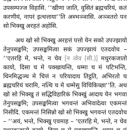
उपसम्पज्ज विहासि. ‘‘खीणा जाति, वुसितं ब्रह्मचरियं, कतं
करणीयं, नापरं इत्थत्ताया’’ति अब्भञ्ञासि. अञ्ञतरो पन
सो भिक्खु अरहतं अहोसि.
अथ खो सो भिक्खु अरहत्तं पत्तो येन सको उपज्झायो
तेनुपसङ्कमि; उपसङ्कमित्वा सकं उपज्झायं एतदवोच –
‘‘एतरहि मे, भन्ते, न चेव
[न त्वेव (सी.)]
मधुरकजातो
कायो, दिसा च मे पक्खायन्ति, धम्मा च मं पटिभन्ति,
थिनमिद्धञ्च मे चित्तं न परियादाय तिट्ठति, अभिरतो च
ब्रह्मचरियं चरामि, नत्थि च मे धम्मेसु विचिकिच्छा’’ति. अथ
खो सो भिक्खु तं सद्धिविहारिकं भिक्खुं आदाय येन भगवा
तेनुपसङ्कमि; उपसङ्कमित्वा भगवन्तं
अभिवादेत्वा एकमन्तं
निसीदि. एकमन्तं निसिन्नो खो सो भिक्खु भगवन्तं एतदवोच
– ‘‘अयं, भन्ते, भिक्खु एवमाह – ‘एतरहि मे, भन्ते, न चेव