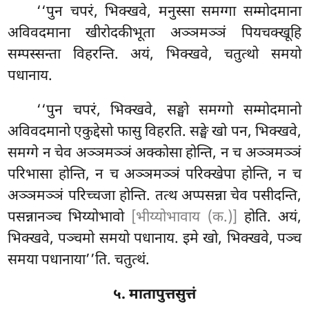
‘‘पुन चपरं, भिक्खवे, मनुस्सा समग्गा सम्मोदमाना
अविवदमाना खीरोदकीभूता अञ्ञमञ्ञं पियचक्खूहि
सम्पस्सन्ता विहरन्ति. अयं, भिक्खवे, चतुत्थो समयो
पधानाय.
‘‘पुन चपरं, भिक्खवे, सङ्घो समग्गो सम्मोदमानो
अविवदमानो एकुद्देसो फासु विहरति. सङ्घे खो पन, भिक्खवे,
समग्गे न चेव अञ्ञमञ्ञं अक्कोसा होन्ति, न च अञ्ञमञ्ञं
परिभासा होन्ति, न च अञ्ञमञ्ञं परिक्खेपा होन्ति, न च
अञ्ञमञ्ञं परिच्चजा होन्ति. तत्थ अप्पसन्ना चेव पसीदन्ति,
पसन्नानञ्च भिय्योभावो
[भीय्योभावाय (क.)]
होति. अयं,
भिक्खवे, पञ्चमो समयो पधानाय. इमे खो, भिक्खवे, पञ्च
समया पधानाया’’ति. चतुत्थं.
५. मातापुत्तसुत्तं