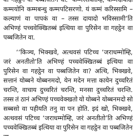
वा गहट्ठेन वा पब्बजितेन वा. ‘कम्मस्सकोम्हि, कम्मदायादो
कम्मयोनि कम्मबन्धु कम्मपटिसरणो. यं कम्मं करिस्सामि –
कल्याणं वा पापकं वा – तस्स दायादो भविस्सामी’ति
अभिण्हं पच्चवेक्खितब्बं इत्थिया वा पुरिसेन वा गहट्ठेन वा
पब्बजितेन वा.
‘‘किञ्च, भिक्खवे, अत्थवसं पटिच्च ‘जराधम्मोम्हि,
जरं अनतीतो’ति अभिण्हं पच्चवेक्खितब्बं इत्थिया वा
पुरिसेन वा गहट्ठेन वा पब्बजितेन वा? अत्थि, भिक्खवे,
सत्तानं योब्बने योब्बनमदो, येन मदेन मत्ता कायेन दुच्चरितं
चरन्ति, वाचाय दुच्चरितं चरन्ति, मनसा दुच्चरितं चरन्ति.
तस्स तं ठानं अभिण्हं पच्चवेक्खतो यो योब्बने योब्बनमदो सो
सब्बसो वा पहीयति तनु वा पन होति. इदं खो, भिक्खवे,
अत्थवसं पटिच्च ‘जराधम्मोम्हि, जरं अनतीतो’ति अभिण्हं
पच्चवेक्खितब्बं इत्थिया वा पुरिसेन वा गहट्ठेन वा पब्बजितेन