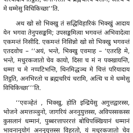
परियादाय तिट्ठति, अनभिरतो च ब्रह्मचरियं चरामि, अत्थि च
मे धम्मेसु विचिकिच्छा’’ति.
अथ खो सो भिक्खु तं सद्धिविहारिकं भिक्खुं आदाय
येन भगवा तेनुपसङ्कमि; उपसङ्कमित्वा भगवन्तं अभिवादेत्वा
एकमन्तं निसीदि. एकमन्तं निसिन्नो खो सो भिक्खु भगवन्तं
एतदवोच – ‘‘अयं, भन्ते, भिक्खु एवमाह – ‘एतरहि मे,
भन्ते, मधुरकजातो चेव कायो, दिसा च मं न पक्खायन्ति,
धम्मा च मे नप्पटिभन्ति, थिनमिद्धञ्च मे चित्तं परियादाय
तिट्ठति, अनभिरतो च ब्रह्मचरियं चरामि, अत्थि च मे धम्मेसु
विचिकिच्छा’’’ति.
‘‘एवञ्हेतं
, भिक्खु, होति इन्द्रियेसु अगुत्तद्वारस्स,
भोजने अमत्तञ्ञुनो, जागरियं अननुयुत्तस्स, अविपस्सकस्स
कुसलानं धम्मानं, पुब्बरत्तापररत्तं बोधिपक्खियानं धम्मानं
भावनानुयोगं अननुयुत्तस्स विहरतो, यं मधुरकजातो चेव