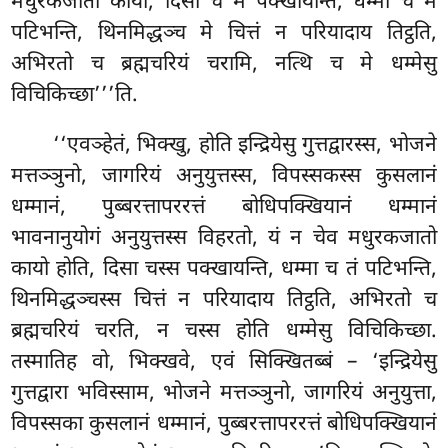
मधुरकजातो कायो, दिसा च मे पक्खायन्ति, धम्मा च मं
पटिभन्ति, थिनमिद्धञ्च मे चित्तं न परियादाय तिट्ठति,
अभिरतो च ब्रह्मचरियं चरामि, नत्थि च मे धम्मेसु
विचिकिच्छा’’’ति.
‘‘एवञ्हेतं, भिक्खु, होति इन्द्रियेसु गुत्तद्वारस्स, भोजने
मत्तञ्ञुनो, जागरियं अनुयुत्तस्स, विपस्सकस्स कुसलानं
धम्मानं, पुब्बरत्तापररत्तं बोधिपक्खियानं धम्मानं
भावनानुयोगं
अनुयुत्तस्स विहरतो, यं न चेव मधुरकजातो
कायो होति, दिसा चस्स पक्खायन्ति, धम्मा च
तं पटिभन्ति,
थिनमिद्धञ्चस्स चित्तं न परियादाय तिट्ठति, अभिरतो च
ब्रह्मचरियं चरति, न चस्स होति धम्मेसु विचिकिच्छा.
तस्मातिह वो, भिक्खवे, एवं सिक्खितब्बं – ‘इन्द्रियेसु
गुत्तद्वारा भविस्साम, भोजने मत्तञ्ञुनो, जागरियं अनुयुत्ता,
विपस्सका कुसलानं धम्मानं, पुब्बरत्तापररत्तं बोधिपक्खियानं