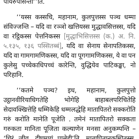
पयिरुपासन्ती’’ति.
‘‘यस्स कस्सचि, महानाम, कुलपुत्तस्स पञ्च धम्मा
संविज्जन्ति – यदि वा रञ्ञो खत्तियस्स मुद्धावसित्तस्स, यदि
वा रट्ठिकस्स पेत्तनिकस्स
[मुद्धाभिसित्तस्स (क.) अ. नि.
५.१३५, १३६ पस्सितब्बं]
, यदि वा सेनाय सेनापतिकस्स,
यदि
वा गामगामणिकस्स, यदि वा पूगगामणिकस्स, ये वा पन
कुलेसु पच्चेकाधिपच्चं कारेन्ति, वुद्धियेव पाटिकङ्खा, नो
परिहानि.
‘‘कतमे पञ्च? इध, महानाम, कुलपुत्तो
उट्ठानवीरियाधिगतेहि भोगेहि बाहाबलपरिचितेहि
सेदावक्खित्तेहि धम्मिकेहि धम्मलद्धेहि मातापितरो सक्करोति
गरुं करोति मानेति पूजेति
. तमेनं मातापितरो सक्कता
गरुकता मानिता पूजिता कल्याणेन मनसा अनुकम्पन्ति –