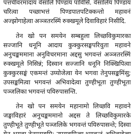
पत्तचीवरमादाय वेसालिं पिण्डाय पाविसि. वेसालियं पिण्डाय
चरित्वा पच्छाभत्तं पिण्डपातपटिक्कन्तो महावनं
अज्झोगाहेत्वा अञ्ञतरस्मिं रुक्खमूले दिवाविहारं निसीदि.
तेन खो पन समयेन सम्बहुला लिच्छविकुमारका
सज्जानि धनूनि आदाय कुक्कुरसङ्घपरिवुता महावने
अनुचङ्कममाना अनुविचरमाना अद्दसु
भगवन्तं अञ्ञतरस्मिं
रुक्खमूले निसिन्नं; दिस्वान सज्जानि धनूनि निक्खिपित्वा
कुक्कुरसङ्घं एकमन्तं उय्योजेत्वा येन भगवा तेनुपसङ्कमिंसु;
उपसङ्कमित्वा भगवन्तं अभिवादेत्वा
तुण्हीभूता तुण्हीभूता
पञ्जलिका भगवन्तं पयिरुपासन्ति.
तेन खो पन समयेन महानामो लिच्छवि महावने
जङ्घाविहारं अनुचङ्कममानो अद्दस ते लिच्छविकुमारके
तुण्हीभूते तुण्हीभूते पञ्जलिके भगवन्तं पयिरुपासन्ते; दिस्वा