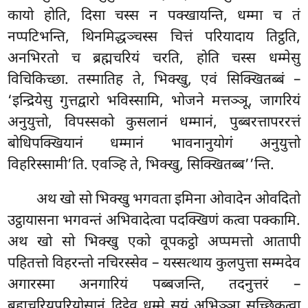
कायो होति, दिसा चस्स न
पक्खायन्ति, धम्मा च तं
नप्पटिभन्ति, थिनमिद्धञ्चस्स चित्तं परियादाय तिट्ठति,
अनभिरतो च ब्रह्मचरियं चरति, होति चस्स धम्मेसु
विचिकिच्छा. तस्मातिह ते, भिक्खु, एवं सिक्खितब्बं –
‘इन्द्रियेसु गुत्तद्वारो भविस्सामि, भोजने मत्तञ्ञू, जागरियं
अनुयुत्तो, विपस्सको कुसलानं धम्मानं, पुब्बरत्तापररत्तं
बोधिपक्खियानं धम्मानं भावनानुयोगं अनुयुत्तो
विहरिस्सामी’ति. एवञ्हि ते, भिक्खु, सिक्खितब्ब’’न्ति.
अथ खो सो भिक्खु भगवता इमिना ओवादेन ओवदितो
उट्ठायासना भगवन्तं अभिवादेत्वा पदक्खिणं कत्वा पक्कामि.
अथ खो सो भिक्खु एको वूपकट्ठो अप्पमत्तो आतापी
पहितत्तो विहरन्तो नचिरस्सेव – यस्सत्थाय कुलपुत्ता सम्मदेव
अगारस्मा अनगारियं पब्बजन्ति, तदनुत्तरं –
ब्रह्मचरियपरियोसानं दिट्ठेव धम्मे सयं अभिञ्ञा सच्छिकत्वा