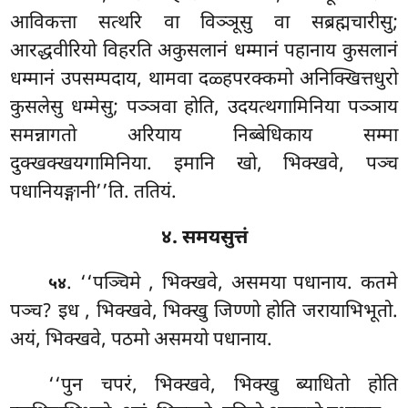
आविकत्ता सत्थरि वा विञ्ञूसु वा सब्रह्मचारीसु;
आरद्धवीरियो विहरति अकुसलानं धम्मानं पहानाय कुसलानं
धम्मानं उपसम्पदाय, थामवा दळ्हपरक्कमो अनिक्खित्तधुरो
कुसलेसु धम्मेसु; पञ्ञवा होति, उदयत्थगामिनिया पञ्ञाय
समन्नागतो अरियाय निब्बेधिकाय सम्मा
दुक्खक्खयगामिनिया. इमानि खो, भिक्खवे, पञ्च
पधानियङ्गानी’’ति. ततियं.
४. समयसुत्तं
. ‘‘पञ्चिमे
, भिक्खवे, असमया पधानाय. कतमे
५४
पञ्च? इध
, भिक्खवे, भिक्खु जिण्णो होति जरायाभिभूतो.
अयं, भिक्खवे, पठमो असमयो पधानाय.
‘‘पुन चपरं, भिक्खवे, भिक्खु ब्याधितो होति