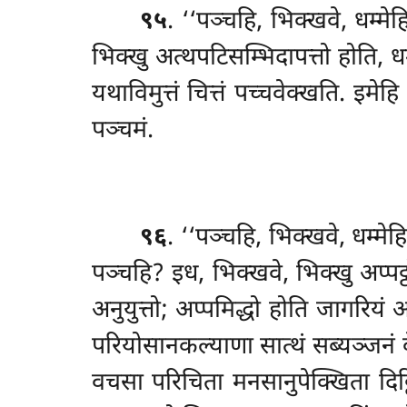
९५
. ‘‘पञ्चहि, भिक्खवे, धम्म
भिक्खु अत्थपटिसम्भिदापत्तो होति, धम
यथाविमुत्तं चित्तं पच्चवेक्खति. इमे
पञ्चमं.
९६
. ‘‘पञ्चहि, भिक्खवे, धम्म
पञ्चहि? इध, भिक्खवे, भिक्खु अप्पट्
अनुयुत्तो; अप्पमिद्धो होति जागरियं 
परियोसानकल्याणा सात्थं सब्यञ्जनं के
वचसा परिचिता मनसानुपेक्खिता दिट्ठिय