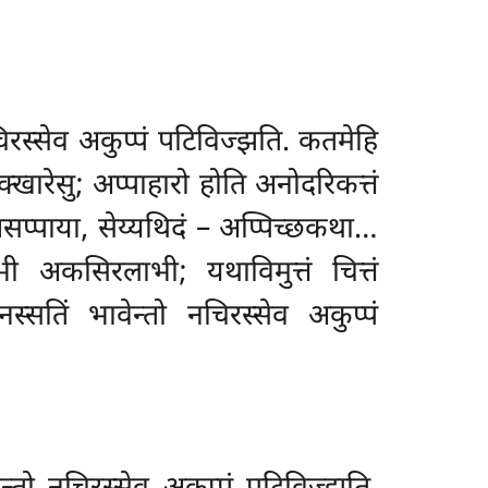
चिरस्सेव अकुप्पं पटिविज्झति. कतमेहि
्खारेसु; अप्पाहारो होति अनोदरिकत्तं
सप्पाया, सेय्यथिदं – अप्पिच्छकथा…
अकसिरलाभी; यथाविमुत्तं चित्तं
्सतिं भावेन्तो नचिरस्सेव अकुप्पं