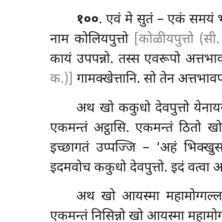
१००
. एवं मे सुतं – एकं समयं
नाम कोलियपुत्तो
[कोळीयपुत्तो (सी.
कायं उपपन्नो. तस्स एवरूपो अत्तभा
क.)]
गामक्खेत्तानि. सो तेन अत्तभाव
अथ खो ककुधो देवपुत्तो येनायस्
एकमन्तं अट्ठासि. एकमन्तं ठितो
खो
इच्छागतं उप्पज्जि – ‘अहं भिक्खुसङ्
इदमवोच ककुधो देवपुत्तो. इदं वत्वा आ
अथ
खो आयस्मा महामोग्गल्ल
एकमन्तं निसिन्नो खो आयस्मा महामोग