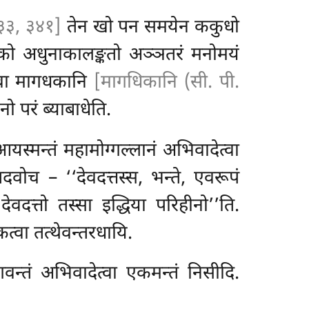
३३, ३४१]
तेन खो पन समयेन ककुधो
ाको अधुनाकालङ्कतो अञ्ञतरं मनोमयं
ि वा मागधकानि
[मागधिकानि (सी. पी.
नो परं ब्याबाधेति.
यस्मन्तं महामोग्गल्लानं अभिवादेत्वा
दवोच – ‘‘देवदत्तस्स, भन्ते, एवरूपं
देवदत्तो तस्सा इद्धिया परिहीनो’’ति.
त्वा तत्थेवन्तरधायि.
गवन्तं अभिवादेत्वा एकमन्तं निसीदि.