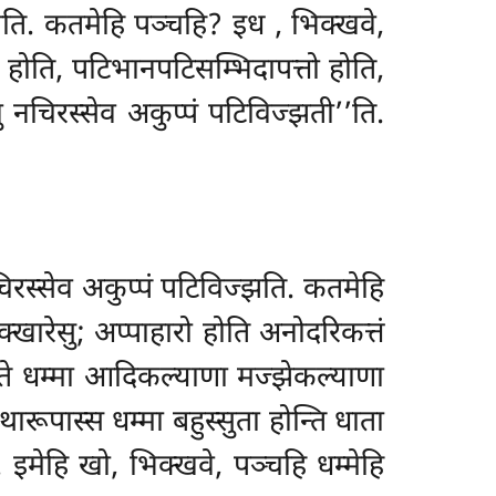
िज्झति. कतमेहि पञ्चहि? इध
, भिक्खवे,
तो होति, पटिभानपटिसम्भिदापत्तो होति,
खु नचिरस्सेव अकुप्पं पटिविज्झती’’ति.
चिरस्सेव अकुप्पं पटिविज्झति. कतमेहि
्खारेसु; अप्पाहारो होति अनोदरिकत्तं
 ये ते धम्मा आदिकल्याणा मज्झेकल्याणा
ारूपास्स धम्मा बहुस्सुता होन्ति धाता
ि. इमेहि
खो, भिक्खवे, पञ्चहि धम्मेहि