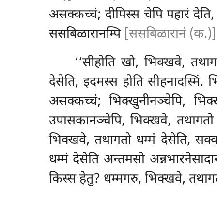
असक्कच्चं; दीपिस्स चेपि
पहारं देति
ससबिळारानम्पि
[ससबिळारानं (क.)]
‘‘सीहोति खो, भिक्खवे, तथागत
देसेति, इदमस्स होति सीहनादस्मिं. भ
असक्कच्चं; भिक्खुनीनञ्चेपि, भिक
उपासकानञ्चेपि, भिक्खवे, तथागतो ध
भिक्खवे, तथागतो धम्मं देसेति, सक्
धम्मं देसेति अन्तमसो अन्नभारनेसादा
किस्स हेतु? धम्मगरु, भिक्खवे, तथाग