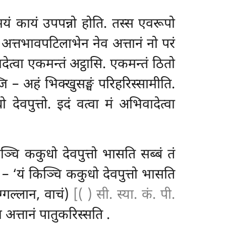
मयं कायं उपपन्नो होति. तस्स एवरूपो
 अत्तभावपटिलाभेन नेव अत्तानं नो परं
ादेत्वा एकमन्तं अट्ठासि. एकमन्तं ठितो
जि – अहं भिक्खुसङ्घं परिहरिस्सामीति.
 देवपुत्तो. इदं वत्वा मं अभिवादेत्वा
ञ्चि ककुधो देवपुत्तो भासति सब्बं तं
 – ‘यं किञ्चि ककुधो देवपुत्तो भासति
ोग्गल्लान, वाचं)
[( ) सी. स्या. कं. पी.
 अत्तानं पातुकरिस्सति
.