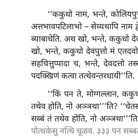
‘‘ककुधो नाम, भन्ते, कोलियपुत
अत्तभावपटिलाभो – सेय्यथापि नाम द्व
ब्याबाधेति. अथ खो, भन्ते, ककुधो देवप
खो, भन्ते, ककुधो देवपुत्तो मं एतदवो
सहचित्तुप्पादा च, भन्ते, देवदत्तो त
पदक्खिणं कत्वा तत्थेवन्तरधायी’’ति.
‘‘किं पन ते, मोग्गल्लान, ककुध
तथेव होति, नो अञ्ञथा’’’ति? ‘‘चेतसा
सब्बं तं तथेव होति, नो अञ्ञथा’’’ति. 
पोत्थकेसु नत्थि चूळव. ३३३ पन सब्बत