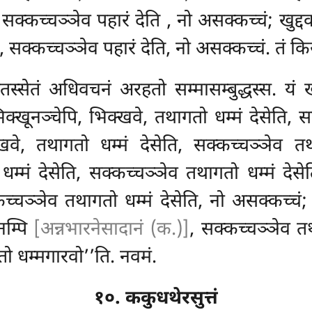
, सक्कच्चञ्ञेव पहारं देति
, नो असक्कच्चं; खुद्
, सक्कच्चञ्ञेव पहारं देति, नो असक्कच्चं. तं किस
स्सेतं अधिवचनं अरहतो सम्मासम्बुद्धस्स. यं
िक्खूनञ्चेपि, भिक्खवे, तथागतो धम्मं देसेति, स
्खवे, तथागतो धम्मं देसेति, सक्कच्चञ्ञेव तथ
म्मं देसेति, सक्कच्चञ्ञेव
तथागतो धम्मं देसे
कच्चञ्ञेव तथागतो धम्मं देसेति, नो असक्कच्चं;
नम्पि
[अन्नभारनेसादानं (क.)]
, सक्कच्चञ्ञेव तथ
तो धम्मगारवो’’ति. नवमं.
१०. ककुधथेरसुत्तं