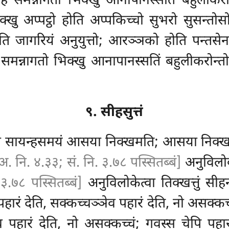
ेहि समन्नागतो भिक्खु आनापानस्सतिं बहुलीकरो
खु अप्पट्ठो होति अप्पकिच्चो सुभरो सुसन्तोसो
होति जागरियं अनुयुत्तो; आरञ्ञको होति पन्तसेनास
 समन्नागतो
भिक्खु आनापानस्सतिं बहुलीकरोन्तो
९. सीहसुत्तं
जा सायन्हसमयं आसया निक्खमति; आसया निक्खमि
) अ. नि. ४.३३; सं. नि. ३.७८ पस्सितब्बं]
अनुविलोके
३.७८ पस्सितब्बं]
अनुविलोकेत्वा तिक्खत्तुं सीहन
हारं देति, सक्कच्चञ्ञेव पहारं देति, नो असक्कच
व पहारं देति, नो असक्कच्चं; गवस्स चेपि पहारं