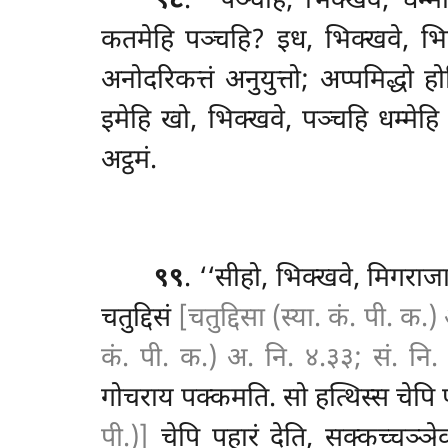
९८
. ‘‘पञ्चहि, भिक्खवे, धम्म
कतमेहि पञ्चहि? इध, भिक्खवे, भिक्
अनोदरिकत्तं अनुयुत्तो; अप्पमिद्धो 
इमेहि खो, भिक्खवे, पञ्चहि धम्मेहि
अट्ठमं.
९९
. ‘‘सीहो, भिक्खवे, मिगरा
चतुद्दिसं
[चतुद्दिसा (स्या. कं. पी. क.
कं. पी. क.) अ. नि. ४.३३; सं. नि. 
गोचराय पक्कमति. सो हत्थिस्स चेपि प
पी.)]
चेपि पहारं देति, सक्कच्चञ्ञे