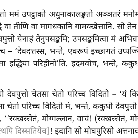
्तो ममं उपट्ठाको अधुनाकालङ्कतो अञ्ञतरं मनो
े वा तीणि वा मागधकानि गामक्खेत्तानि. सो तेन
ुत्तो येनाहं तेनुपसङ्कमि; उपसङ्कमित्वा मं अभिव
च – ‘देवदत्तस्स, भन्ते, एवरूपं इच्छागतं उप्पज्
स्सा इद्धिया परिहीनो’ति. इदमवोच, भन्ते, ककुधो
ो देवपुत्तो चेतसा चेतो परिच्च विदितो – ‘यं कि
 चेतो परिच्च विदितो मे, भन्ते, ककुधो देवपुत्तो
‘‘रक्खस्सेतं, मोग्गल्लान, वाचं! (रक्खस्सेतं, म
्थपि दिस्सतियेव]
! इदानि सो मोघपुरिसो अत्तनाव