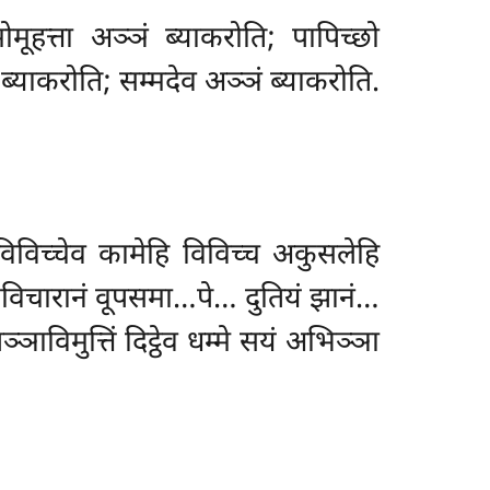
मूहत्ता अञ्ञं ब्याकरोति; पापिच्छो
ब्याकरोति; सम्मदेव अञ्ञं ब्याकरोति.
िविच्चेव कामेहि विविच्च अकुसलेहि
कविचारानं वूपसमा…पे… दुतियं झानं…
विमुत्तिं दिट्ठेव धम्मे सयं अभिञ्ञा