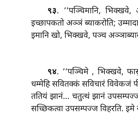
९३
. ‘‘पञ्चिमानि, भिक्खवे, 
इच्छापकतो अञ्ञं ब्याकरोति; उम्मादा
इमानि खो, भिक्खवे, पञ्च अञ्ञाब्या
९४
. ‘‘पञ्चिमे
, भिक्खवे, फा
धम्मेहि सवितक्कं सविचारं विवेकजं
ततियं झानं… चतुत्थं झानं उपसम्पज्ज
सच्छिकत्वा उपसम्पज्ज विहरति. इमे ख