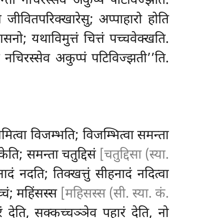
न्तो नचिरस्सेव अकुप्पं पटिविज्झति.
 जीवितपरिक्खारेसु; अप्पाहारो होति
नो; यथाविमुत्तं चित्तं पच्चवेक्खति.
 नचिरस्सेव अकुप्पं पटिविज्झती’’ति.
त्वा विजम्भति; विजम्भित्वा समन्ता
ति; समन्ता चतुद्दिसं
[चतुद्दिसा (स्या.
ादं नदति; तिक्खत्तुं सीहनादं नदित्वा
्चं; महिंसस्स
[महिसस्स (सी. स्या. कं.
 देति, सक्कच्चञ्ञेव पहारं देति, नो