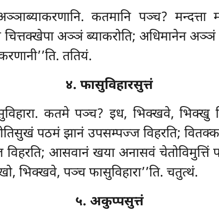
अञ्ञाब्याकरणानि. कतमानि पञ्च? मन्दत्ता मो
 चित्तक्खेपा अञ्ञं ब्याकरोति; अधिमानेन अञ्ञं 
करणानी’’ति. ततियं.
४. फासुविहारसुत्तं
सुविहारा. कतमे पञ्च? इध, भिक्खवे, भिक्खु व
 पीतिसुखं पठमं झानं उपसम्पज्ज विहरति; वितक्
 विहरति; आसवानं खया अनासवं चेतोविमुत्तिं पञ्ञा
ो, भिक्खवे, पञ्च फासुविहारा’’ति. चतुत्थं.
५. अकुप्पसुत्तं