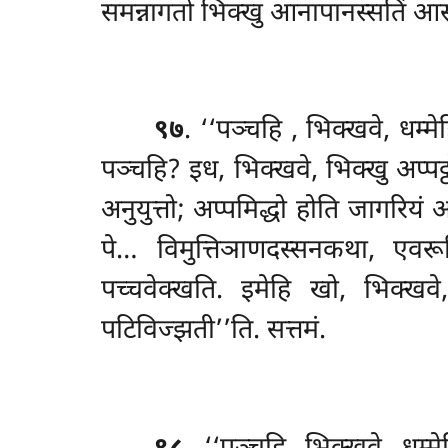
समन्नागतो भिक्खु आनापानस्सतिं आसेव
९७
. ‘‘पञ्चहि
, भिक्खवे, धम्म
पञ्चहि? इध, भिक्खवे, भिक्खु अप्पट्
अनुयुत्तो; अप्पमिद्धो
होति जागरियं अ
पे… विमुत्तिञाणदस्सनकथा, एवर
पच्चवेक्खति. इमेहि खो, भिक्खवे,
पटिविज्झती’’ति. सत्तमं.