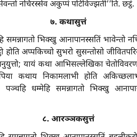
न्तो नचिरस्सेव अकुप्पं पटिविज्झती’’ति. छट्ठं.
७. कथासुत्तं
ेहि समन्नागतो भिक्खु आनापानस्सतिं भावेन्तो न
ठो होति अप्पकिच्चो सुभरो सुसन्तोसो जीवितपरिक
नुयुत्तो; यायं कथा आभिसल्लेखिका चेतोविवरण
ूपिया कथाय निकामलाभी होति अकिच्छलाभी 
 पञ्चहि धम्मेहि समन्नागतो भिक्खु आनापानस
८. आरञ्ञकसुत्तं