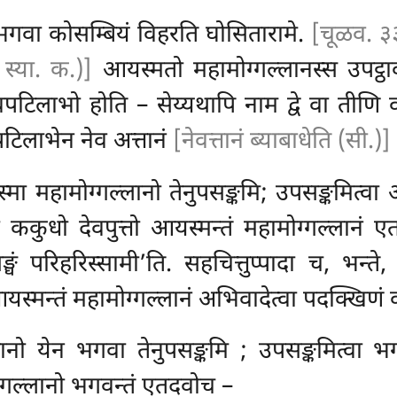
 भगवा कोसम्बियं विहरति घोसितारामे.
[चूळव. ३
 स्या. क.)]
आयस्मतो महामोग्गल्लानस्स उपट्ठ
वपटिलाभो होति – सेय्यथापि नाम द्वे वा तीण
पटिलाभेन नेव अत्तानं
[नेवत्तानं ब्याबाधेति (सी.)]
मा महामोग्गल्लानो तेनुपसङ्कमि; उपसङ्कमित्वा आ
 ककुधो देवपुत्तो आयस्मन्तं महामोग्गल्लानं
एत
घं परिहरिस्सामी’ति. सहचित्तुप्पादा च, भन्ते, 
यस्मन्तं महामोग्गल्लानं अभिवादेत्वा पदक्खिणं क
ानो येन भगवा तेनुपसङ्कमि
; उपसङ्कमित्वा भ
्गल्लानो भगवन्तं एतदवोच –