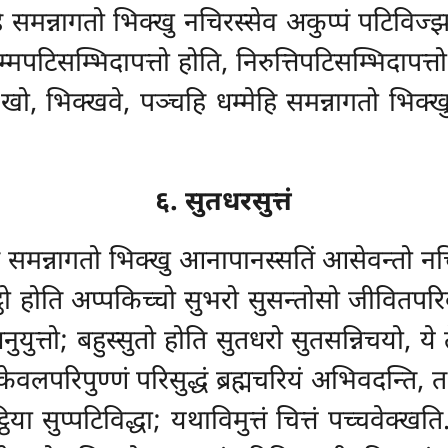
ेहि समन्नागतो भिक्खु नचिरस्सेव अकुप्पं पटिव
्मपटिसम्भिदापत्तो होति, निरुत्तिपटिसम्भिदापत्
हि खो, भिक्खवे, पञ्चहि धम्मेहि समन्नागतो भिक्
६. सुतधरसुत्तं
ेहि समन्नागतो भिक्खु आनापानस्सतिं आसेवन्तो न
ठो होति अप्पकिच्चो सुभरो सुसन्तोसो जीवितपरिक
अनुयुत्तो; बहुस्सुतो होति सुतधरो सुतसन्निचयो,
वलपरिपुण्णं परिसुद्धं ब्रह्मचरियं अभिवदन्ति, तथ
ा सुप्पटिविद्धा; यथाविमुत्तं चित्तं पच्चवेक्खत