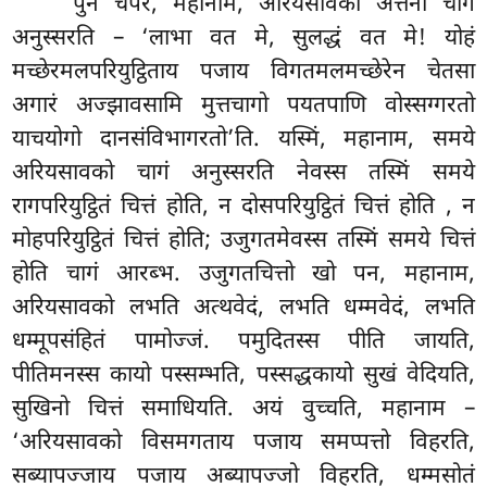
‘‘पुन चपरं, महानाम, अरियसावको अत्तनो चागं
अनुस्सरति – ‘लाभा वत मे, सुलद्धं वत मे! योहं
मच्छेरमलपरियुट्ठिताय पजाय
विगतमलमच्छेरेन चेतसा
अगारं अज्झावसामि मुत्तचागो पयतपाणि वोस्सग्गरतो
याचयोगो दानसंविभागरतो’ति. यस्मिं, महानाम, समये
अरियसावको चागं अनुस्सरति नेवस्स तस्मिं समये
रागपरियुट्ठितं चित्तं होति, न दोसपरियुट्ठितं चित्तं होति
, न
मोहपरियुट्ठितं चित्तं होति; उजुगतमेवस्स तस्मिं समये चित्तं
होति चागं आरब्भ. उजुगतचित्तो खो पन, महानाम,
अरियसावको लभति अत्थवेदं, लभति धम्मवेदं, लभति
धम्मूपसंहितं पामोज्जं. पमुदितस्स पीति जायति,
पीतिमनस्स कायो पस्सम्भति, पस्सद्धकायो सुखं वेदियति,
सुखिनो चित्तं समाधियति. अयं वुच्चति, महानाम –
‘अरियसावको विसमगताय पजाय समप्पत्तो विहरति,
सब्यापज्जाय पजाय अब्यापज्जो विहरति, धम्मसोतं