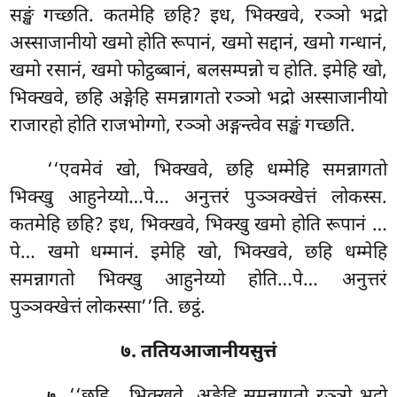
सङ्खं गच्छति. कतमेहि छहि? इध, भिक्खवे, रञ्ञो भद्रो
अस्साजानीयो खमो होति रूपानं, खमो सद्दानं, खमो गन्धानं,
खमो रसानं, खमो फोट्ठब्बानं, बलसम्पन्नो च होति. इमेहि खो,
भिक्खवे, छहि अङ्गेहि समन्नागतो रञ्ञो भद्रो अस्साजानीयो
राजारहो होति राजभोग्गो, रञ्ञो अङ्गन्त्वेव सङ्खं गच्छति.
‘‘एवमेवं खो, भिक्खवे, छहि धम्मेहि समन्नागतो
भिक्खु आहुनेय्यो…पे… अनुत्तरं पुञ्ञक्खेत्तं लोकस्स.
कतमेहि छहि? इध, भिक्खवे, भिक्खु खमो होति रूपानं
…
पे… खमो धम्मानं. इमेहि खो, भिक्खवे, छहि धम्मेहि
समन्नागतो भिक्खु आहुनेय्यो होति…पे… अनुत्तरं
पुञ्ञक्खेत्तं लोकस्सा’’ति. छट्ठं.
७. ततियआजानीयसुत्तं
. ‘‘छहि
, भिक्खवे, अङ्गेहि समन्नागतो रञ्ञो भद्रो