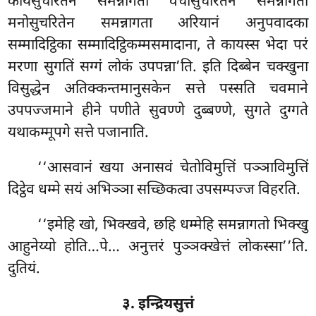
कायसुचरितेन समन्नागता वचीसुचरितेन समन्नागता
मनोसुचरितेन समन्नागता अरियानं अनुपवादका
सम्मादिट्ठिका सम्मादिट्ठिकम्मसमादाना, ते कायस्स भेदा परं
मरणा सुगतिं सग्गं लोकं उपपन्ना’ति. इति दिब्बेन चक्खुना
विसुद्धेन अतिक्कन्तमानुसकेन सत्ते पस्सति चवमाने
उपपज्जमाने हीने पणीते सुवण्णे दुब्बण्णे, सुगते दुग्गते
यथाकम्मूपगे सत्ते पजानाति.
‘‘आसवानं खया अनासवं चेतोविमुत्तिं पञ्ञाविमुत्तिं
दिट्ठेव धम्मे सयं अभिञ्ञा सच्छिकत्वा उपसम्पज्ज विहरति.
‘‘इमेहि खो, भिक्खवे, छहि धम्मेहि समन्नागतो भिक्खु
आहुनेय्यो होति…पे… अनुत्तरं पुञ्ञक्खेत्तं लोकस्सा’’ति.
दुतियं.
३. इन्द्रियसुत्तं