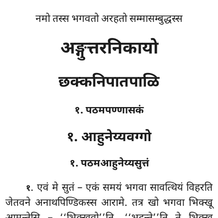
नमो तस्स भगवतो अरहतो सम्मासम्बुद्धस्स
अङ्गुत्तरनिकायो
छक्कनिपातपाळि
१. पठमपण्णासकं
१. आहुनेय्यवग्गो
१. पठमआहुनेय्यसुत्तं
. एवं
मे सुतं – एकं समयं भगवा सावत्थियं विहरति
१
जेतवने अनाथपिण्डिकस्स आरामे. तत्र खो भगवा भिक्खू