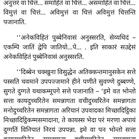
अनुत्तरं वा चित्तं… समाहितं वा चित्तं… असमाहितं वा चित्तं…
विमुत्तं वा चित्तं… अविमुत्तं वा चित्तं अविमुत्तं चित्तन्ति
पजानाति.
‘‘अनेकविहितं पुब्बेनिवासं अनुस्सरति, सेय्यथिदं –
एकम्पि जातिं द्वेपि जातियो…पे…
. इति साकारं सउद्देसं
अनेकविहितं पुब्बेनिवासं अनुस्सरति.
‘‘दिब्बेन चक्खुना विसुद्धेन अतिक्कन्तमानुसकेन सत्ते
पस्सति चवमाने उपपज्जमाने हीने पणीते सुवण्णे दुब्बण्णे,
सुगते दुग्गते यथाकम्मूपगे सत्ते पजानाति – ‘इमे वत भोन्तो
सत्ता कायदुच्चरितेन समन्नागता वचीदुच्चरितेन समन्नागता
मनोदुच्चरितेन समन्नागता अरियानं उपवादका मिच्छादिट्ठिका
मिच्छादिट्ठिकम्मसमादाना, ते कायस्स भेदा परं मरणा अपायं
दुग्गतिं
विनिपातं निरयं उपपन्ना. इमे वा पन भोन्तो सत्ता