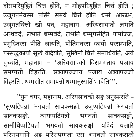
दोसपरियुट्ठितं चित्तं होति, न मोहपरियुट्ठितं चित्तं होति
;
उजुगतमेवस्स तस्मिं समये चित्तं होति धम्मं आरब्भ.
उजुगतचित्तो खो पन, महानाम, अरियसावको लभति
अत्थवेदं, लभति धम्मवेदं, लभति धम्मूपसंहित पामोज्जं.
पमुदितस्स पीति जायति, पीतिमनस्स कायो पस्सम्भति,
पस्सद्धकायो सुखं वेदियति, सुखिनो चित्तं समाधियति. अयं
वुच्चति, महानाम – ‘अरियसावको विसमगताय पजाय
समप्पत्तो विहरति, सब्यापज्जाय पजाय अब्यापज्जो
विहरति
, धम्मसोतं समापन्नो धम्मानुस्सतिं भावेति’’’.
‘‘पुन चपरं, महानाम, अरियसावको सङ्घं अनुस्सरति –
‘सुप्पटिपन्नो भगवतो सावकसङ्घो, उजुप्पटिपन्नो भगवतो
सावकसङ्घो, ञायप्पटिपन्नो भगवतो सावकसङ्घो,
सामीचिप्पटिपन्नो भगवतो सावकसङ्घो, यदिदं चत्तारि
पुरिसयुगानि अट्ठ पुरिसपुग्गला एस भगवतो
सावकसङ्घो