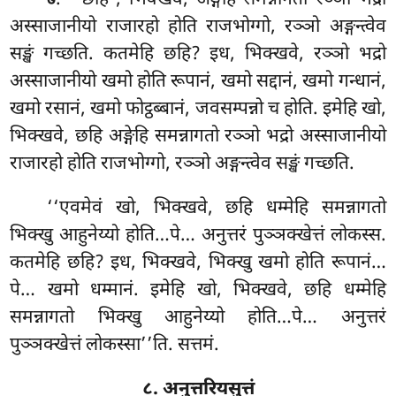
७
अस्साजानीयो राजारहो होति राजभोग्गो, रञ्ञो अङ्गन्त्वेव
सङ्खं गच्छति. कतमेहि छहि? इध, भिक्खवे, रञ्ञो भद्रो
अस्साजानीयो खमो होति रूपानं, खमो सद्दानं, खमो गन्धानं,
खमो रसानं, खमो फोट्ठब्बानं, जवसम्पन्नो च होति. इमेहि
खो,
भिक्खवे, छहि अङ्गेहि समन्नागतो रञ्ञो भद्रो अस्साजानीयो
राजारहो होति राजभोग्गो, रञ्ञो अङ्गन्त्वेव सङ्खं गच्छति.
‘‘एवमेवं खो, भिक्खवे, छहि धम्मेहि समन्नागतो
भिक्खु आहुनेय्यो होति…पे… अनुत्तरं पुञ्ञक्खेत्तं लोकस्स.
कतमेहि छहि? इध, भिक्खवे, भिक्खु खमो होति रूपानं…
पे… खमो धम्मानं. इमेहि खो, भिक्खवे, छहि धम्मेहि
समन्नागतो भिक्खु आहुनेय्यो होति…पे… अनुत्तरं
पुञ्ञक्खेत्तं लोकस्सा’’ति. सत्तमं.
८. अनुत्तरियसुत्तं