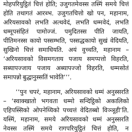
मोहपरियुट्ठितं चित्तं होति; उजुगतमेवस्स तस्मिं समये चित्तं
होति तथागतं आरब्भ. उजुगतचित्तो खो पन, महानाम,
अरियसावको लभति अत्थवेदं, लभति धम्मवेदं, लभति
धम्मूपसंहितं पामोज्जं. पमुदितस्स पीति जायति,
पीतिमनस्स कायो पस्सम्भति, पस्सद्धकायो सुखं वेदियति,
सुखिनो चित्तं समाधियति. अयं वुच्चति, महानाम –
‘अरियसावको
विसमगताय पजाय समप्पत्तो विहरति,
सब्यापज्जाय पजाय
अब्यापज्जो विहरति, धम्मसोतं
समापन्नो बुद्धानुस्सतिं भावेति’’’.
‘‘पुन चपरं, महानाम, अरियसावको धम्मं अनुस्सरति
– ‘स्वाक्खातो भगवता धम्मो सन्दिट्ठिको अकालिको
एहिपस्सिको ओपनेय्यिको पच्चत्तं वेदितब्बो विञ्ञूही’ति.
यस्मिं, महानाम, समये अरियसावको धम्मं अनुस्सरति
नेवस्स तस्मिं समये रागपरियुट्ठितं चित्तं होति, न