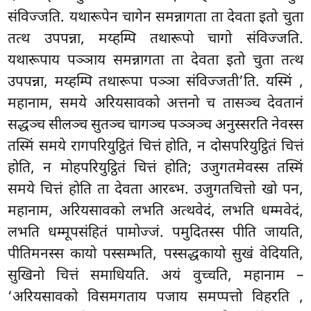
संविज्जति. यथारूपेन चागेन समन्नागता ता देवता इतो चुता
तत्थ उपपन्ना, मय्हम्पि तथारूपो
चागो संविज्जति.
यथारूपाय पञ्ञाय समन्नागता ता देवता इतो चुता तत्थ
उपपन्ना, मय्हम्पि तथारूपा पञ्ञा संविज्जती’ति. यस्मिं
,
महानाम, समये अरियसावको अत्तनो च तासञ्च देवतानं
सद्धञ्च सीलञ्च सुतञ्च चागञ्च पञ्ञञ्च अनुस्सरति नेवस्स
तस्मिं समये रागपरियुट्ठितं चित्तं होति, न दोसपरियुट्ठितं चित्तं
होति, न मोहपरियुट्ठितं चित्तं होति; उजुगतमेवस्स तस्मिं
समये चित्तं होति ता देवता आरब्भ. उजुगतचित्तो खो पन,
महानाम, अरियसावको लभति अत्थवेदं, लभति धम्मवेदं,
लभति धम्मूपसंहितं पामोज्जं. पमुदितस्स पीति जायति,
पीतिमनस्स कायो पस्सम्भति, पस्सद्धकायो सुखं वेदियति,
सुखिनो चित्तं समाधियति. अयं वुच्चति, महानाम –
‘अरियसावको विसमगताय पजाय समप्पत्तो विहरति
,