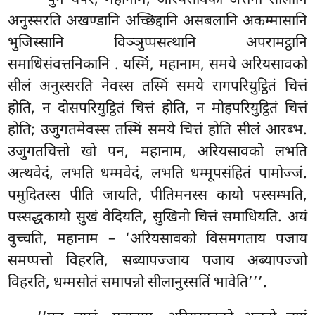
अनुस्सरति अखण्डानि अच्छिद्दानि असबलानि अकम्मासानि
भुजिस्सानि विञ्ञुप्पसत्थानि अपरामट्ठानि
समाधिसंवत्तनिकानि
. यस्मिं, महानाम, समये अरियसावको
सीलं अनुस्सरति नेवस्स तस्मिं समये रागपरियुट्ठितं चित्तं
होति, न दोसपरियुट्ठितं चित्तं होति, न मोहपरियुट्ठितं चित्तं
होति; उजुगतमेवस्स तस्मिं समये चित्तं होति सीलं आरब्भ.
उजुगतचित्तो खो पन, महानाम, अरियसावको लभति
अत्थवेदं, लभति धम्मवेदं, लभति धम्मूपसंहितं पामोज्जं.
पमुदितस्स पीति जायति, पीतिमनस्स कायो पस्सम्भति,
पस्सद्धकायो सुखं वेदियति, सुखिनो चित्तं समाधियति. अयं
वुच्चति, महानाम – ‘अरियसावको विसमगताय पजाय
समप्पत्तो विहरति, सब्यापज्जाय पजाय अब्यापज्जो
विहरति, धम्मसोतं समापन्नो सीलानुस्सतिं भावेति’’’.