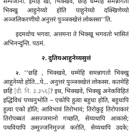
सम्पजानो. इमेहि खो, भिक्खवे, छहि धम्मेहि समन्नागतो
भिक्खु आहुनेय्यो होति पाहुनेय्यो दक्खिणेय्यो
अञ्जलिकरणीयो अनुत्तरं पुञ्ञक्खेत्तं लोकस्सा’’ति.
इदमवोच भगवा. अत्तमना ते भिक्खू भगवतो भासितं
अभिनन्दुन्ति. पठमं.
२. दुतियआहुनेय्यसुत्तं
. ‘‘छहि
, भिक्खवे, धम्मेहि समन्नागतो भिक्खु
२
आहुनेय्यो होति…पे… अनुत्तरं पुञ्ञक्खेत्तं लोकस्स. कतमेहि
छहि
[दी. नि. ३.३५६]
? इध, भिक्खवे, भिक्खु अनेकविहितं
इद्धिविधं पच्चनुभोति – एकोपि हुत्वा बहुधा होति, बहुधापि
हुत्वा एको होति; आविभावं तिरोभावं; तिरोकुट्टं तिरोपाकारं
तिरोपब्बतं असज्जमानो गच्छति, सेय्यथापि आकासे;
पथवियापि उम्मुज्जनिमुज्जं करोति, सेय्यथापि उदके;