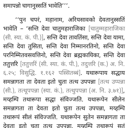
समापन्नो चागानुस्सतिं भावेति’’’.
‘‘पुन चपरं, महानाम, अरियसावको देवतानुस्सतिं
भावेति – ‘सन्ति देवा चातुमहाराजिका
[चातुम्महाराजिका
(सी. स्या. कं. पी.)]
, सन्ति देवा तावतिंसा, सन्ति देवा यामा,
सन्ति देवा तुसिता, सन्ति देवा निम्मानरतिनो, सन्ति देवा
परनिम्मितवसवत्तिनो, सन्ति देवा ब्रह्मकायिका, सन्ति देवा
ततुत्तरि
[ततुत्तरिं (सी. स्या. कं. पी.), तदुत्तरि (क.) अ. नि.
६.२५; विसुद्धि. १.१६२ पस्सितब्बं]
. यथारूपाय सद्धाय
समन्नागता ता देवता इतो चुता तत्थ उपपन्ना
[तत्थ उप्पन्ना
(सी.), तत्थूपपन्ना (स्या. कं.), तत्थुपपन्ना (अ. नि. ३.७१)]
,
मय्हम्पि तथारूपा सद्धा संविज्जति. यथारूपेन सीलेन
समन्नागता ता देवता इतो चुता तत्थ उपपन्ना, मय्हम्पि
तथारूपं सीलं संविज्जति. यथारूपेन सुतेन समन्नागता
ता
देवता इतो चुता तत्थ उपपन्ना, मय्हम्पि तथारूपं सुतं