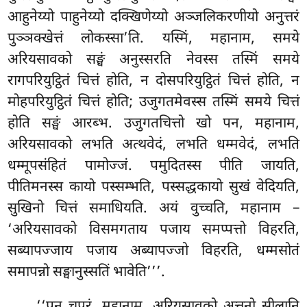
आहुनेय्यो पाहुनेय्यो दक्खिणेय्यो अञ्जलिकरणीयो अनुत्तरं
पुञ्ञक्खेत्तं लोकस्सा’ति. यस्मिं, महानाम, समये
अरियसावको सङ्घं अनुस्सरति नेवस्स तस्मिं समये
रागपरियुट्ठितं चित्तं होति, न दोसपरियुट्ठितं चित्तं होति, न
मोहपरियुट्ठितं चित्तं होति; उजुगतमेवस्स तस्मिं समये चित्तं
होति सङ्घं आरब्भ. उजुगतचित्तो खो पन, महानाम,
अरियसावको लभति अत्थवेदं, लभति धम्मवेदं, लभति
धम्मूपसंहितं पामोज्जं. पमुदितस्स पीति जायति,
पीतिमनस्स कायो पस्सम्भति, पस्सद्धकायो सुखं वेदियति,
सुखिनो चित्तं समाधियति. अयं वुच्चति, महानाम –
‘अरियसावको विसमगताय पजाय समप्पत्तो विहरति,
सब्यापज्जाय पजाय अब्यापज्जो विहरति, धम्मसोतं
समापन्नो सङ्घानुस्सतिं भावेति’’’.
‘‘पुन चपरं, महानाम, अरियसावको अत्तनो सीलानि