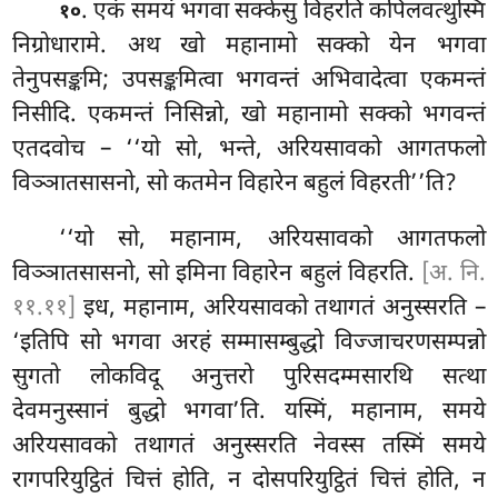
. एकं समयं भगवा सक्केसु विहरति कपिलवत्थुस्मिं
१०
निग्रोधारामे. अथ खो महानामो सक्को येन भगवा
तेनुपसङ्कमि; उपसङ्कमित्वा भगवन्तं अभिवादेत्वा एकमन्तं
निसीदि. एकमन्तं निसिन्नो, खो महानामो सक्को भगवन्तं
एतदवोच – ‘‘यो सो, भन्ते, अरियसावको आगतफलो
विञ्ञातसासनो, सो कतमेन विहारेन बहुलं विहरती’’ति?
‘‘यो
सो, महानाम, अरियसावको आगतफलो
विञ्ञातसासनो, सो इमिना विहारेन बहुलं विहरति.
[अ. नि.
११.११]
इध, महानाम, अरियसावको तथागतं अनुस्सरति –
‘इतिपि सो भगवा अरहं सम्मासम्बुद्धो विज्जाचरणसम्पन्नो
सुगतो लोकविदू अनुत्तरो पुरिसदम्मसारथि सत्था
देवमनुस्सानं बुद्धो भगवा’ति. यस्मिं, महानाम, समये
अरियसावको तथागतं अनुस्सरति नेवस्स तस्मिं समये
रागपरियुट्ठितं चित्तं होति, न दोसपरियुट्ठितं चित्तं होति, न