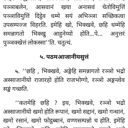
पञ्ञाबलेन, आसवानं खया अनासवं चेतोविमुत्तिं
पञ्ञाविमुत्तिं दिट्ठेव धम्मे सयं अभिञ्ञा सच्छिकत्वा
उपसम्पज्ज विहरति. इमेहि खो, भिक्खवे, छहि धम्मेहि
समन्नागतो भिक्खु आहुनेय्यो होति…पे… अनुत्तरं
पुञ्ञक्खेत्तं लोकस्सा’’ति. चतुत्थं.
५. पठमआजानीयसुत्तं
. ‘‘छहि
, भिक्खवे, अङ्गेहि समन्नागतो रञ्ञो भद्रो
५
अस्साजानीयो राजारहो होति राजभोग्गो, रञ्ञो अङ्गन्त्वेव
सङ्खं गच्छति.
‘‘कतमेहि छहि
? इध, भिक्खवे, रञ्ञो भद्रो
अस्साजानीयो खमो होति रूपानं, खमो सद्दानं, खमो गन्धानं,
खमो रसानं, खमो फोट्ठब्बानं, वण्णसम्पन्नो च होति. इमेहि