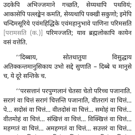
उदकेपि अभिज्जमाने गच्छति, सेय्यथापि पथवियं;
आकासेपि पल्लङ्केन कमति, सेय्यथापि पक्खी सकुणो; इमेपि
चन्दिमसूरिये एवंमहिद्धिके एवंमहानुभावे पाणिना परिमसति
[परामसति (क.)]
परिमज्जति; याव ब्रह्मलोकापि कायेन
वसं वत्तेति.
‘‘दिब्बाय, सोतधातुया विसुद्धाय
अतिक्कन्तमानुसिकाय उभो सद्दे सुणाति – दिब्बे च मानुसे
च, ये दूरे सन्तिके च.
‘‘परसत्तानं परपुग्गलानं चेतसा चेतो परिच्च पजानाति.
सरागं वा चित्तं सरागं चित्तन्ति पजानाति, वीतरागं वा चित्तं…
पे… सदोसं वा चित्तं… वीतदोसं वा चित्तं… समोहं
वा चित्तं…
वीतमोहं वा चित्तं… संखित्तं वा चित्तं… विक्खित्तं वा चित्तं…
महग्गतं वा चित्तं… अमहग्गतं वा चित्तं… सउत्तरं वा चित्तं…