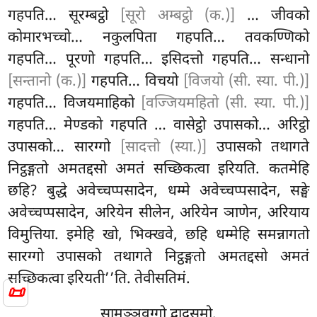
गहपति… सूरम्बट्ठो
[सूरो अम्बट्ठो (क.)]
… जीवको
कोमारभच्चो… नकुलपिता गहपति… तवकण्णिको
गहपति… पूरणो गहपति… इसिदत्तो गहपति… सन्धानो
[सन्तानो (क.)]
गहपति… विचयो
[विजयो (सी. स्या. पी.)]
गहपति… विजयमाहिको
[वज्जियमहितो (सी. स्या. पी.)]
गहपति… मेण्डको गहपति
… वासेट्ठो उपासको… अरिट्ठो
उपासको… सारग्गो
[सादत्तो (स्या.)]
उपासको तथागते
निट्ठङ्गतो अमतद्दसो अमतं सच्छिकत्वा इरियति. कतमेहि
छहि? बुद्धे अवेच्चप्पसादेन, धम्मे अवेच्चप्पसादेन, सङ्घे
अवेच्चप्पसादेन, अरियेन सीलेन, अरियेन ञाणेन, अरियाय
विमुत्तिया. इमेहि खो, भिक्खवे, छहि धम्मेहि समन्नागतो
सारग्गो उपासको तथागते निट्ठङ्गतो अमतद्दसो अमतं
सच्छिकत्वा इरियती’’ति. तेवीसतिमं.
📜
सामञ्ञवग्गो द्वादसमो.