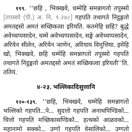
. ‘‘छहि
, भिक्खवे, धम्मेहि समन्नागतो तपुस्सो
११९
[तपस्सो (पी.) अ. नि. १.२४८]
गहपति तथागते निट्ठङ्गतो
अमतद्दसो अमतं सच्छिकत्वा इरियति. कतमेहि छहि? बुद्धे
अवेच्चप्पसादेन, धम्मे अवेच्चप्पसादेन, सङ्घे अवेच्चप्पसादेन,
अरियेन सीलेन, अरियेन ञाणेन, अरियाय विमुत्तिया. इमेहि
खो, भिक्खवे, छहि धम्मेहि समन्नागतो तपुस्सो गहपति
तथागते निट्ठङ्गतो अमतद्दसो अमतं सच्छिकत्वा इरियती’’ति.
ततियं.
४-२३. भल्लिकादिसुत्तानि
. ‘‘छहि, भिक्खवे, धम्मेहि समन्नागतो
१२०-१३९
भल्लिको गहपति…पे… सुदत्तो गहपति अनाथपिण्डिको…
चित्तो गहपति मच्छिकासण्डिको… हत्थको आळवको…
महानामो सक्को… उग्गो गहपति वेसालिको… उग्गतो