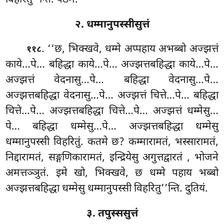
२. धम्मानुपस्सीसुत्तं
. ‘‘छ, भिक्खवे, धम्मे अप्पहाय अभब्बो अज्झत्तं
११८
काये…पे… बहिद्धा काये…पे… अज्झत्तबहिद्धा काये…पे…
अज्झत्तं वेदनासु…पे… बहिद्धा वेदनासु…पे…
अज्झत्तबहिद्धा वेदनासु…पे… अज्झत्तं चित्ते…पे… बहिद्धा
चित्ते…पे… अज्झत्तबहिद्धा चित्ते…पे… अज्झत्तं धम्मेसु…
पे… बहिद्धा धम्मेसु…पे… अज्झत्तबहिद्धा
धम्मेसु
धम्मानुपस्सी विहरितुं. कतमे छ? कम्मारामतं, भस्सारामतं,
निद्दारामतं, सङ्गणिकारामतं, इन्द्रियेसु अगुत्तद्वारतं
, भोजने
अमत्तञ्ञुतं. इमे खो, भिक्खवे, छ धम्मे पहाय भब्बो
अज्झत्तबहिद्धा धम्मेसु धम्मानुपस्सी विहरितु’’न्ति. दुतियं.
३. तपुस्ससुत्तं