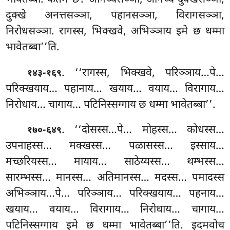
दुक्खे अनत्तसञ्ञा, पहानसञ्ञा, विरागसञ्ञा,
निरोधसञ्ञा. रागस्स, भिक्खवे, अभिञ्ञाय इमे छ धम्मा
भावेतब्बा’’ति.
. ‘‘रागस्स, भिक्खवे, परिञ्ञाय…पे…
१४३-१६९
परिक्खयाय… पहानाय… खयाय… वयाय… विरागाय…
निरोधाय… चागाय… पटिनिस्सग्गाय छ धम्मा
भावेतब्बा’’.
. ‘‘दोसस्स…पे… मोहस्स… कोधस्स…
१७०-६४९
उपनाहस्स… मक्खस्स… पळासस्स… इस्साय…
मच्छरियस्स… मायाय… साठेय्यस्स… थम्भस्स…
सारम्भस्स… मानस्स… अतिमानस्स… मदस्स… पमादस्स
अभिञ्ञाय…पे… परिञ्ञाय… परिक्खयाय… पहनाय…
खयाय… वयाय… विरागाय… निरोधाय… चागाय…
पटिनिस्सग्गाय इमे छ धम्मा भावेतब्बा’’ति. इदमवोच