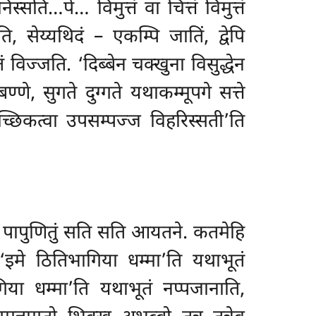
्सति…पे… विमुत्तं वा चित्तं विमुत्तं
ि, सेय्यथिदं – एकम्पि जातिं, द्वेपि
विज्जति. ‘दिब्बेन चक्खुना विसुद्धेन
णे, सुगते दुग्गते यथाकम्मूपगे सत्ते
्छिकत्वा उपसम्पज्ज विहरिस्सती’ति
बतं पापुणितुं सति सति आयतने. कतमेहि
‘इमे ठितिभागिया धम्मा’ति यथाभूतं
िया धम्मा’ति यथाभूतं नप्पजानाति,