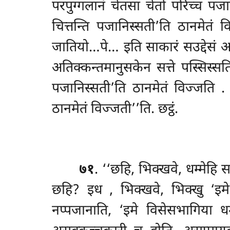
परपुग्गलानं चेतसा चेतो परिच्च पजानि
चित्तन्ति पजानिस्सती’ति ठानमेतं वि
जातियो…पे… इति साकारं सउद्देसं अने
अतिक्कन्तमानुसकेन सत्ते पस्सिस्सति
पजानिस्सती’ति ठानमेतं विज्जति
.
ठानमेतं विज्जती’’ति. छट्ठं.
७१
. ‘‘छहि, भिक्खवे, धम्मेहि 
छहि? इध
, भिक्खवे, भिक्खु ‘इम
नप्पजानाति, ‘इमे विसेसभागिया धम