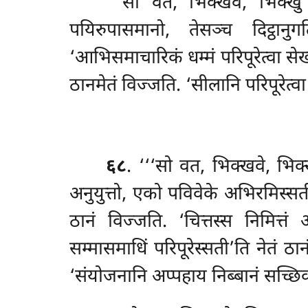
‘‘‘सो वत, भिक्खवे, भिक्खु
पयिरुपासमानो, तेसञ्च दिट्ठान
‘आभिसमाचारिकं धम्मं परिपूरेत्वा सेखं 
ठानमेतं विज्जति. ‘सीलानि परिपूरेत्
६८
. ‘‘‘सो वत, भिक्खवे, भिक
अनुयुत्तो, एको पविवेके अभिरमिस्सत
ठानं विज्जति. ‘चित्तस्स निमित्तं अग
सम्मासमाधिं परिपूरेस्सती’ति नेतं ठ
‘संयोजनानि अप्पहाय निब्बानं सच्छिक