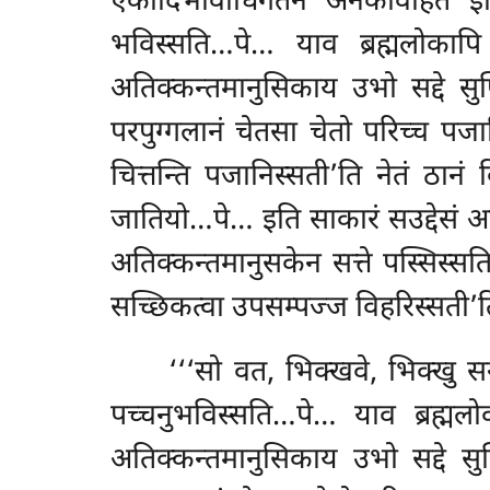
एकोदिभावाधिगतेन अनेकविहितं इद्
भविस्सति…पे… याव ब्रह्मलोकापि 
अतिक्कन्तमानुसिकाय उभो सद्दे सुणि
परपुग्गलानं चेतसा चेतो परिच्च पजान
चित्तन्ति पजानिस्सती’ति नेतं ठानं 
जातियो…पे… इति साकारं सउद्देसं 
अतिक्कन्तमानुसकेन सत्ते पस्सिस्सत
सच्छिकत्वा उपसम्पज्ज विहरिस्सती’ति
‘‘‘सो
वत, भिक्खवे, भिक्खु सन
पच्चनुभविस्सति…पे… याव ब्रह्मलो
अतिक्कन्तमानुसिकाय उभो सद्दे सुण