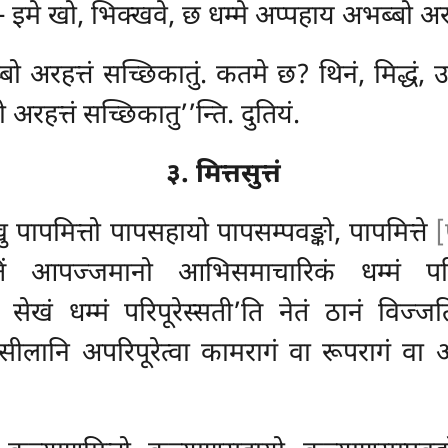
दं – इमे खो, भिक्खवे, छ धम्मे अप्पहाय अभब्बो अरह
ो अरहत्तं सच्छिकातुं. कतमे छ? थिनं, मिद्धं, उद्ध
अरहत्तं सच्छिकातु’’न्ति. दुतियं.
३. मित्तसुत्तं
ु पापमित्तो पापसहायो पापसम्पवङ्को, पापमित्ते
[
नुगतिं आपज्जमानो आभिसमाचारिकं धम्मं
पर
ा सेखं धम्मं परिपूरेस्सती’ति नेतं ठानं विज्ज
 ‘सीलानि अपरिपूरेत्वा कामरागं वा रूपरागं वा