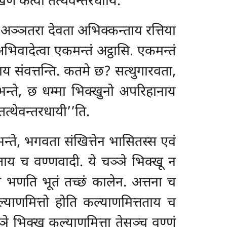
णं कत्वा तत्थेवन्तरधायि.
िं अञ्ञतरा देवता अभिक्कन्ताय रत्तिया
भिवादेत्वा एकमन्तं अट्ठासि. एकमन्तं
य संवत्तन्ति. कतमे छ? सत्थुगारवता,
भन्ते, छ धम्मा भिक्खुनो अपरिहानाय
तत्थेवन्तरधायी’’ति.
भन्ते, भगवता संखित्तेन भासितस्स एवं
वताय च वण्णवादी. ये चञ्ञे भिक्खू न
णं भणति भूतं तच्छं कालेन. अत्तना च
याणमित्तो होति कल्याणमित्तताय च
ञे भिक्खू कल्याणमित्ता तेसञ्च वण्णं