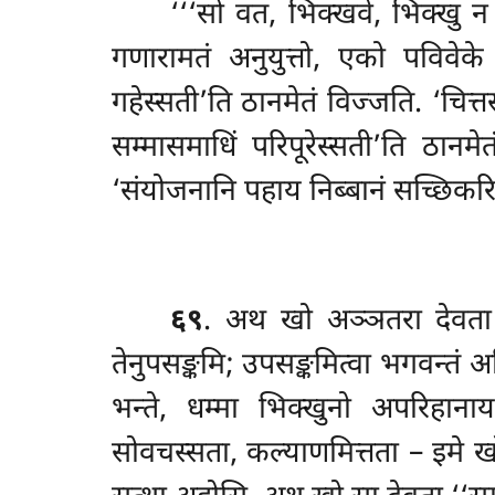
‘‘‘सो वत, भिक्खवे, भिक्खु 
गणारामतं अनुयुत्तो, एको पविवेके
गहेस्सती’ति ठानमेतं विज्जति. ‘चित्तस्स
सम्मासमाधिं परिपूरेस्सती’ति ठानम
‘संयोजनानि पहाय निब्बानं सच्छिकरिस
६९
. अथ
खो अञ्ञतरा देवता 
तेनुपसङ्कमि; उपसङ्कमित्वा भगवन्तं 
भन्ते, धम्मा भिक्खुनो अपरिहानाय
सोवचस्सता, कल्याणमित्तता – इमे खो