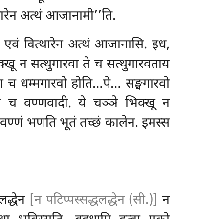
थारेन अत्थं आजानामी’’ति.
स्स एवं वित्थारेन अत्थं आजानासि. इध,
्खू न सत्थुगारवा ते च सत्थुगारवताय
तना च धम्मगारवो होति…पे… सङ्घगारवो
 च वण्णवादी. ये चञ्ञे भिक्खू न
 वण्णं भणति भूतं तच्छं कालेन. इमस्स
लद्धेन
[न पटिप्पस्सद्धलद्धेन (सी.)]
न