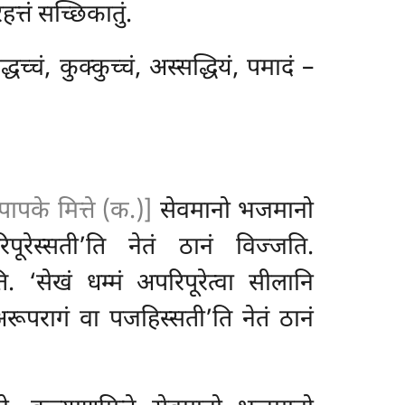
त्तं सच्छिकातुं.
च्चं, कुक्कुच्चं, अस्सद्धियं, पमादं –
पापके मित्ते (क.)]
सेवमानो भजमानो
िपूरेस्सती’ति नेतं ठानं विज्जति.
ति. ‘सेखं धम्मं अपरिपूरेत्वा सीलानि
 अरूपरागं वा पजहिस्सती’ति नेतं ठानं