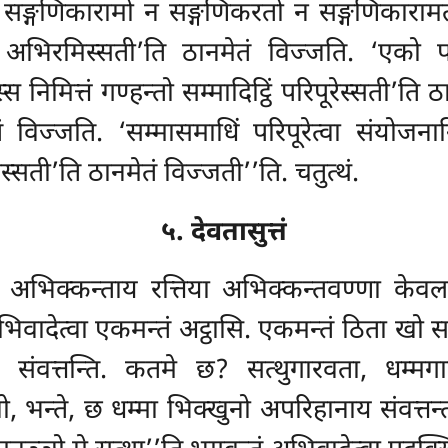
न सङ्गणिकारामो न सङ्गणिकरतो न सङ्गणिकारामत
 अभिरमिस्सती’ति ठानमेतं विज्जति. ‘एको पवि
 निमित्तं गण्हन्तो सम्मादिट्ठिं परिपूरेस्सती’ति ठान
ेतं विज्जति. ‘सम्मासमाधिं
परिपूरेत्वा संयोजन
्सती’ति ठानमेतं विज्जती’’ति. चतुत्थं.
५. देवतासुत्तं
अभिक्कन्ताय रत्तिया अभिक्कन्तवण्णा केवल
अभिवादेत्वा एकमन्तं अट्ठासि. एकमन्तं ठिता खो
 संवत्तन्ति. कतमे छ? सत्थुगारवता, धम्मगा
, भन्ते, छ धम्मा भिक्खुनो अपरिहानाय संवत्तन