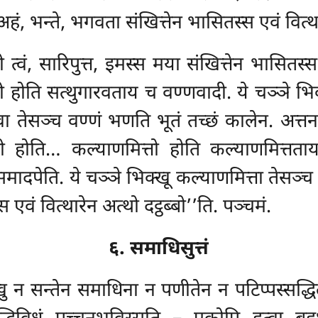
अहं, भन्ते, भगवता
संखित्तेन भासितस्स एवं वित्
खो त्वं, सारिपुत्त, इमस्स मया संखित्तेन भासित
वो होति
सत्थुगारवताय च वण्णवादी. ये चञ्ञे भिक
रवा तेसञ्च वण्णं भणति भूतं तच्छं कालेन. अत्
 होति… कल्याणमित्तो होति कल्याणमित्तताय
मादपेति. ये चञ्ञे भिक्खू कल्याणमित्ता तेसञ्च
 एवं वित्थारेन अत्थो दट्ठब्बो’’ति. पञ्चमं.
६. समाधिसुत्तं
खु न सन्तेन समाधिना न पणीतेन न पटिप्पस्सद्धि