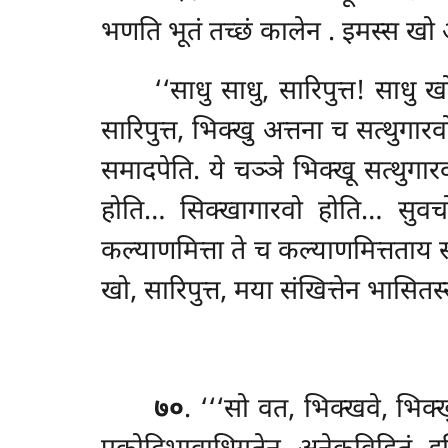
भणति भूतं तच्छं कालेन
. इमस्स खो 
‘‘साधु साधु, सारिपुत्त! साधु 
सारिपुत्त, भिक्खु अत्तना च सत्थुगार
समादपेति. ये चञ्ञे भिक्खू सत्थुगा
होति… सिक्खागारवो होति… सुवचो
कल्याणमित्ता ते च कल्याणमित्तताय स
खो, सारिपुत्त, मया संखित्तेन भासितस्स
७०
. ‘‘‘सो वत, भिक्खवे, भिक्