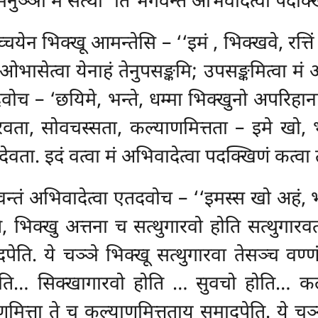
ञ्ञो मे सत्था’’ति भगवन्तं अभिवादेत्वा पदक्खि
्चयेन भिक्खू आमन्तेसि – ‘‘इमं
, भिक्खवे, रत्त
ासेत्वा येनाहं तेनुपसङ्कमि; उपसङ्कमित्वा मं अ
वोच – ‘छयिमे, भन्ते, धम्मा भिक्खुनो अपरिहाना
रवता, सोवचस्सता, कल्याणमित्तता – इमे खो, 
ेवता. इदं वत्वा मं अभिवादेत्वा पदक्खिणं कत्वा 
भगवन्तं अभिवादेत्वा एतदवोच – ‘‘इमस्स खो अहं, 
े, भिक्खु अत्तना च सत्थुगारवो होति सत्थुगार
पेति. ये चञ्ञे भिक्खू सत्थुगारवा तेसञ्च वण्
ोति… सिक्खागारवो होति
… सुवचो होति… कल्
मित्ता ते च कल्याणमित्तताय समादपेति. ये चञ्