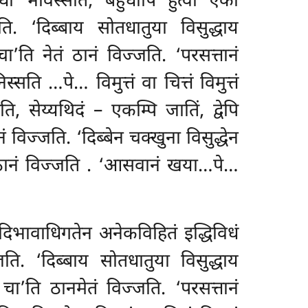
धा भविस्सति, बहुधापि हुत्वा एको
ि. ‘दिब्बाय सोतधातुया विसुद्धाय
ा’ति नेतं ठानं विज्जति. ‘परसत्तानं
निस्सति
…पे… विमुत्तं वा चित्तं विमुत्तं
ि, सेय्यथिदं – एकम्पि जातिं, द्वेपि
नं विज्जति. ‘दिब्बेन चक्खुना विसुद्धेन
 ठानं विज्जति
. ‘आसवानं खया…पे…
ोदिभावाधिगतेन अनेकविहितं इद्धिविधं
ति. ‘दिब्बाय सोतधातुया विसुद्धाय
चा’ति ठानमेतं विज्जति. ‘परसत्तानं