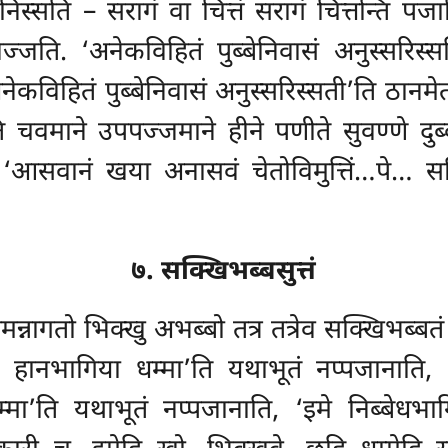
स्सति – सरागं वा चित्तं सरागं चित्तन्ति पजानिस
ज्जति. ‘अनेकविहितं पुब्बेनिवासं अनुस्सरिस्सत
कविहितं पुब्बेनिवासं अनुस्सरिस्सती’ति ठानमेतं 
 चवमाने उपपज्जमाने हीने पणीते सुवण्णे दुब्बण्
 ‘आसवानं खया अनासवं चेतोविमुत्तिं…पे… सच
७. सक्खिभब्बसुत्तं
समन्नागतो भिक्खु अभब्बो तत्र तत्रेव सक्खिभब्
े हानभागिया धम्मा’ति यथाभूतं नप्पजानाति, 
्मा’ति यथाभूतं नप्पजानाति, ‘इमे निब्बेधभाग