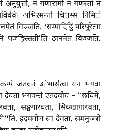
ं अनुयुत्तो, न गणारामो न गणरतो न
वेके अभिरमन्तो चित्तस्स निमित्तं
मेतं विज्जति. ‘सम्मादिट्ठिं परिपूरेत्वा
ानि पजहिस्सती’ति ठानमेतं विज्जति.
कप्पं जेतवनं ओभासेत्वा येन भगवा
 सा देवता भगवन्तं एतदवोच – ‘‘छयिमे,
रवता, सङ्घगारवता, सिक्खागारवता,
्ती’’ति. इदमवोच सा देवता. समनुञ्ञो