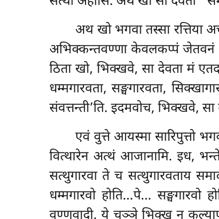
सत्था अहोसि. अथ खो सा देवता ‘‘समनु
अथ
खो भगवा तस्सा रत्तिया अच
अभिक्कन्तवण्णा केवलकप्पं जेतवनं ओभ
ठिता खो, भिक्खवे, सा देवता मं एतद
धम्मगारवता, सङ्घगारवता, सिक्खागा
संवत्तन्ती’ति. इदमवोच, भिक्खवे, सा द
एवं वुत्ते आयस्मा सारिपुत्तो 
वित्थारेन अत्थं आजानामि. इध, भन्त
सत्थुगारवा ते च सत्थुगारवताय समाद
धम्मगारवो होति…पे… सङ्घगारवो ह
वण्णवादी. ये चञ्ञे भिक्खू न कल्याण