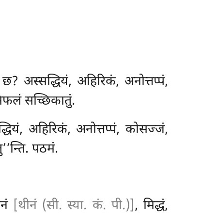
? अस्सद्धियं, अहिरिकं, अनोत्तप्पं,
िफलं सच्छिकातुं.
यं, अहिरिकं, अनोत्तप्पं, कोसज्जं,
’’न्ति. पठमं.
िनं
[थीनं (सी. स्या. कं. पी.)]
, मिद्धं,