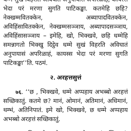
भेदा परं
मरणा सुगति पाटिकङ्खा. कतमेहि छहि?
नेक्खम्मवितक्केन, अब्यापादवितक्केन,
अविहिंसावितक्केन, नेक्खम्मसञ्ञाय, अब्यापादसञ्ञाय,
अविहिंसासञ्ञाय – इमेहि, खो, भिक्खवे, छहि धम्मेहि
समन्नागतो भिक्खु दिट्ठेव धम्मे सुखं विहरति अविघातं
अनुपायासं अपरिळाहं, कायस्स भेदा परं मरणा सुगति
पाटिकङ्खा’’ति. पठमं.
२. अरहत्तसुत्तं
. ‘‘छ
, भिक्खवे, धम्मे अप्पहाय अभब्बो अरहत्तं
७६
सच्छिकातुं. कतमे छ? मानं, ओमानं, अतिमानं, अधिमानं,
थम्भं, अतिनिपातं. इमे खो, भिक्खवे, छ धम्मे अप्पहाय
अभब्बो अरहत्तं सच्छिकातुं.