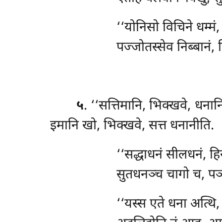
‘‘योनिसो विचिने धम्मं,
पज्जोतस्सेव निब्बानं, 
५
. ‘‘सत्तिमानि, भिक्खवे, धनान
इमानि
खो, भिक्खवे, सत्त धनानीति.
‘‘सद्धाधनं
सीलधनं, हिर
सुतधनञ्च चागो च, पञ्ञ
‘‘यस्स एते धना अत्थि, 