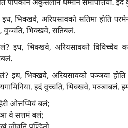
पति पापकानं अकुसलानं धम्मानं समापत्तिया. इदं व
? इध, भिक्खवे, अरियसावको
सतिमा होति परमे
, वुच्चति, भिक्खवे, सतिबलं.
लं? इध, भिक्खवे, अरियसावको विविच्चेव का
िबलं.
बलं? इध, भिक्खवे, अरियसावको पञ्ञवा होति 
यगामिनिया. इदं वुच्चति, भिक्खवे, पञ्ञाबलं. इ
िरी ओत्तप्पियं बलं;
ा वे सत्तमं बलं;
ुखं जीवति पण्डितो.