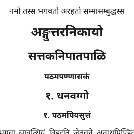
नमो तस्स भगवतो अरहतो सम्मासम्बुद्धस्स
अङ्गुत्तरनिकायो
सत्तकनिपातपाळि
पठमपण्णासकं
१. धनवग्गो
१. पठमपियसुत्तं
भगवा सावत्थियं विहरति जेतवने अनाथपिण्डि