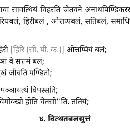
भगवा सावत्थियं विहरति जेतवने अनाथपिण्डिक
रियबलं, हिरीबलं
, ओत्तप्पबलं, सतिबलं, समाधि
हिरी
[हिरि (सी. पी. क.)]
ओत्तप्पियं बलं;
ा वे सत्तमं बलं;
ुखं जीवति पण्डितो;
, पञ्ञायत्थं विपस्सति;
 विमोक्खो होति चेतसो’’ति. ततियं;
४. वित्थतबलसुत्तं