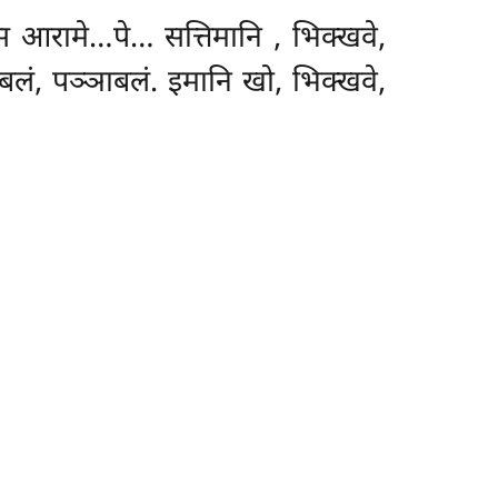
स्स आरामे…पे… सत्तिमानि
, भिक्खवे,
बलं, पञ्ञाबलं. इमानि खो, भिक्खवे,