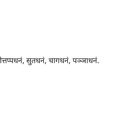
्तप्पधनं, सुतधनं, चागधनं, पञ्ञाधनं.