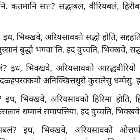
ानि. कतमानि सत्त? सद्धाबल, वीरियबलं, हिरीब
? इध, भिक्खवे, अरियसावको सद्धो होति, सद्दहत
स्सानं बुद्धो भगवा’ति. इदं वुच्चति, भिक्खवे, सद्
लं? इध, भिक्खवे, अरियसावको आरद्धवीरियो 
ळ्हपरक्कमो अनिक्खित्तधुरो कुसलेसु धम्मेसु. इद
? इध, भिक्खवे, अरियसावको हिरिमा होति, हिर
सलानं धम्मानं समापत्तिया. इदं वुच्चति, भिक्खवे
प्पबलं? इध, भिक्खवे, अरियसावको ओत्तप्