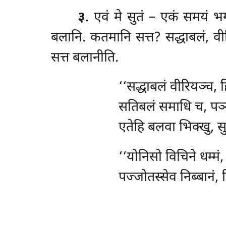
३
. एवं मे सुतं – एकं समयं 
बलानि. कतमानि सत्त? सद्धाबलं, वी
सत्त बलानीति.
‘‘सद्धाबलं
वीरियञ्च, 
सतिबलं समाधि च, पञ्ञ
एतेहि बलवा भिक्खु, स
‘‘योनिसो
विचिने धम्मं
पज्जोतस्सेव निब्बानं,