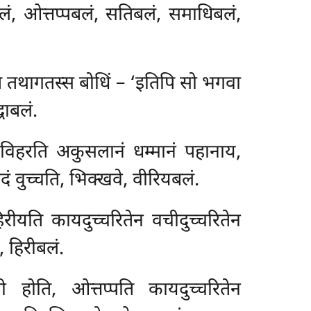
लं, ओत्तप्पबलं, सतिबलं, समाधिबलं,
ि तथागतस्स बोधिं – ‘इतिपि सो भगवा
धाबलं.
विहरति अकुसलानं धम्मानं पहानाय,
ं वुच्चति, भिक्खवे, वीरियबलं.
ीयति कायदुच्चरितेन वचीदुच्चरितेन
, हिरीबलं.
पी होति, ओत्तप्पति
कायदुच्चरितेन