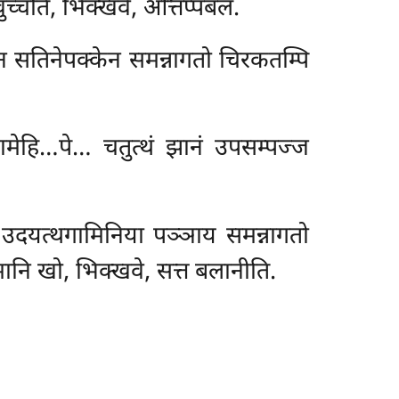
ुच्चति, भिक्खवे, ओत्तप्पबलं.
न सतिनेपक्केन समन्नागतो चिरकतम्पि
मेहि…पे… चतुत्थं झानं उपसम्पज्ज
उदयत्थगामिनिया पञ्ञाय समन्नागतो
मानि खो, भिक्खवे, सत्त बलानीति.