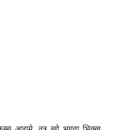
कस्स आरामे. तत्र खो भगवा भिक्खू