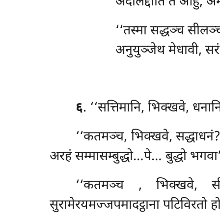
अदलिद्दोति तं आहु, अम
‘‘तस्मा
सद्धञ्च सीलञ्च
अनुयुञ्जेथ मेधावी, सर
६
. ‘‘सत्तिमानि, भिक्खवे, धनान
‘‘कतमञ्च, भिक्खवे, सद्धाधनं
अरहं सम्मासम्बुद्धो…पे… बुद्धो भगवा’
‘‘कतमञ्च
, भिक्खवे, स
सुरामेरयमज्जपमादट्ठाना पटिविरतो हो