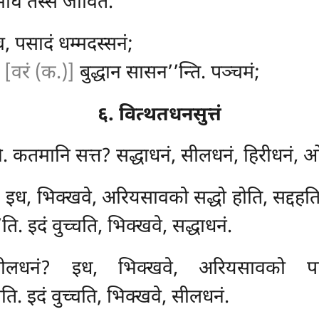
ोघं तस्स जीवितं.
, पसादं धम्मदस्सनं;
ं
[वरं (क.)]
बुद्धान सासन’’न्ति. पञ्चमं;
६. वित्थतधनसुत्तं
ि. कतमानि सत्त? सद्धाधनं, सीलधनं, हिरीधनं, ओत
? इध, भिक्खवे, अरियसावको सद्धो होति, सद्दहत
ति. इदं वुच्चति, भिक्खवे, सद्धाधनं.
ीलधनं? इध, भिक्खवे, अरियसावको पा
ति. इदं वुच्चति, भिक्खवे, सीलधनं.