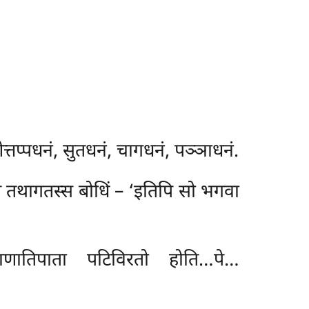
्तप्पधनं, सुतधनं, चागधनं, पञ्ञाधनं.
ि तथागतस्स बोधिं – ‘इतिपि सो भगवा
णातिपाता पटिविरतो होति…पे…