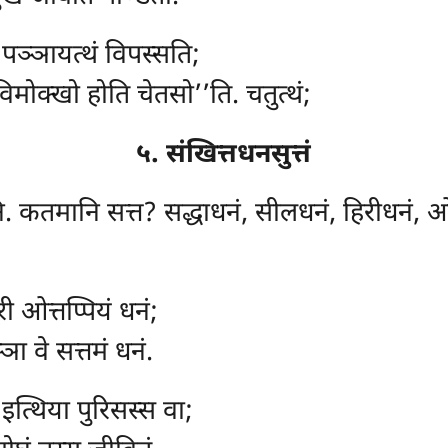
 पञ्ञायत्थं विपस्सति;
विमोक्खो होति चेतसो’’ति. चतुत्थं;
५. संखित्तधनसुत्तं
ि. कतमानि सत्त? सद्धाधनं, सीलधनं, हिरीधनं, ओत
ी ओत्तप्पियं धनं;
ा वे सत्तमं धनं.
इत्थिया पुरिसस्स वा;