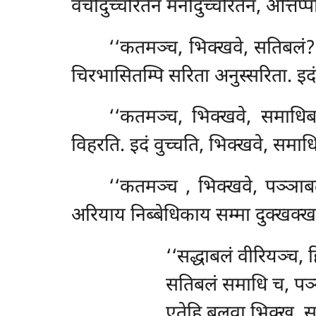
वचीदुच्चरितेन मनोदुच्चरितेन, ओत्तप्
‘‘कतमञ्च, भिक्खवे, सतिबलं
चिरभासितम्पि सरिता अनुस्सरिता. इदं
‘‘कतमञ्च, भिक्खवे, समाधिब
विहरति. इदं वुच्चति, भिक्खवे, समाध
‘‘कतमञ्च
, भिक्खवे, पञ्ञा
अरियाय निब्बेधिकाय सम्मा दुक्खक्ख
‘‘सद्धाबलं वीरियञ्च, ह
सतिबलं समाधि च, पञ्ञ
एतेहि बलवा भिक्खु, स