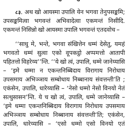
. अथ खो आयस्मा उपालि येन भगवा तेनुपसङ्कमि;
८३
उपसङ्कमित्वा भगवन्तं अभिवादेत्वा एकमन्तं निसीदि.
एकमन्तं निसिन्नो खो आयस्मा उपालि भगवन्तं एतदवोच –
‘‘साधु
मे, भन्ते, भगवा संखित्तेन धम्मं देसेतु, यमहं
भगवतो धम्मं सुत्वा एको वूपकट्ठो अप्पमत्तो आतापी
पहितत्तो विहरेय्य’’न्ति. ‘‘ये खो त्वं, उपालि, धम्मे जानेय्यासि
– ‘इमे धम्मा न एकन्तनिब्बिदाय विरागाय निरोधाय
उपसमाय अभिञ्ञाय सम्बोधाय निब्बानाय संवत्तन्ती’ति
;
एकंसेन, उपालि, धारेय्यासि – ‘नेसो धम्मो नेसो विनयो नेतं
सत्थुसासन’न्ति. ये च खो त्वं, उपालि, धम्मे जानेय्यासि –
‘इमे धम्मा एकन्तनिब्बिदाय विरागाय निरोधाय उपसमाय
अभिञ्ञाय सम्बोधाय निब्बानाय संवत्तन्ती’ति; एकंसेन,
उपालि, धारेय्यासि – ‘एसो धम्मो एसो विनयो एतं