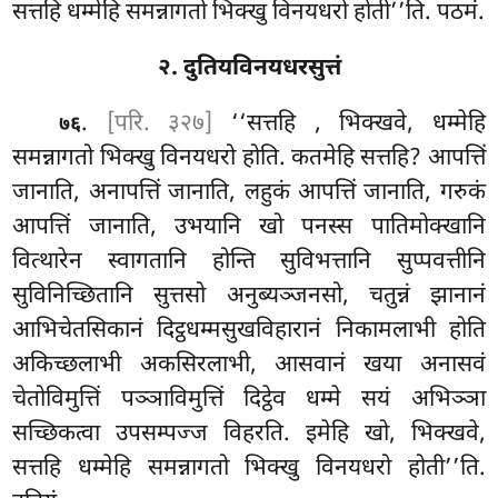
सत्तहि धम्मेहि समन्नागतो भिक्खु विनयधरो होती’’ति. पठमं.
२. दुतियविनयधरसुत्तं
.
[परि. ३२७]
‘‘सत्तहि
, भिक्खवे, धम्मेहि
७६
समन्नागतो भिक्खु विनयधरो होति. कतमेहि
सत्तहि? आपत्तिं
जानाति, अनापत्तिं जानाति, लहुकं आपत्तिं जानाति, गरुकं
आपत्तिं जानाति, उभयानि खो पनस्स पातिमोक्खानि
वित्थारेन स्वागतानि होन्ति सुविभत्तानि सुप्पवत्तीनि
सुविनिच्छितानि सुत्तसो अनुब्यञ्जनसो, चतुन्नं झानानं
आभिचेतसिकानं दिट्ठधम्मसुखविहारानं निकामलाभी
होति
अकिच्छलाभी अकसिरलाभी, आसवानं खया अनासवं
चेतोविमुत्तिं पञ्ञाविमुत्तिं दिट्ठेव धम्मे सयं अभिञ्ञा
सच्छिकत्वा उपसम्पज्ज विहरति. इमेहि खो, भिक्खवे,
सत्तहि धम्मेहि समन्नागतो भिक्खु विनयधरो होती’’ति.