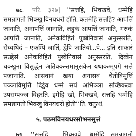
.
[परि. ३२७]
‘‘सत्तहि, भिक्खवे, धम्मेहि
७८
समन्नागतो भिक्खु विनयधरो होति. कतमेहि सत्तहि? आपत्तिं
जानाति, अनापत्तिं जानाति, लहुकं आपत्तिं जानाति, गरुकं
आपत्तिं जानाति, अनेकविहितं पुब्बेनिवासं अनुस्सरति,
सेय्यथिदं – एकम्पि जातिं, द्वेपि जातियो…पे… इति
साकारं
सउद्देसं अनेकविहितं पुब्बेनिवासं अनुस्सरति. दिब्बेन
चक्खुना विसुद्धेन अतिक्कन्तमानुसकेन यथाकम्मूपगे सत्ते
पजानाति. आसवानं खया अनासवं चेतोविमुत्तिं
पञ्ञाविमुत्तिं दिट्ठेव धम्मे सयं
अभिञ्ञा सच्छिकत्वा
उपसम्पज्ज विहरति. इमेहि खो, भिक्खवे, सत्तहि धम्मेहि
समन्नागतो भिक्खु विनयधरो होती’’ति. चतुत्थं.
५. पठमविनयधरसोभनसुत्तं
. ‘‘सत्तहि
, भिक्खवे, धम्मेहि समन्नागतो
७९