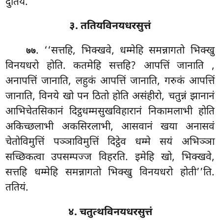
दुतियं.
३. ततियविनयधरसुत्तं
. ‘‘सत्तहि, भिक्खवे, धम्मेहि समन्नागतो भिक्खु
७७
विनयधरो होति. कतमेहि सत्तहि? आपत्तिं जानाति
,
अनापत्तिं जानाति, लहुकं आपत्तिं जानाति, गरुकं आपत्तिं
जानाति, विनये खो पन ठितो होति असंहीरो, चतुन्नं झानानं
आभिचेतसिकानं दिट्ठधम्मसुखविहारानं निकामलाभी होति
अकिच्छलाभी अकसिरलाभी, आसवानं खया अनासवं
चेतोविमुत्तिं पञ्ञाविमुत्तिं दिट्ठेव धम्मे सयं अभिञ्ञा
सच्छिकत्वा उपसम्पज्ज विहरति. इमेहि खो, भिक्खवे,
सत्तहि धम्मेहि समन्नागतो भिक्खु विनयधरो होती’’ति.
ततियं.
४. चतुत्थविनयधरसुत्तं