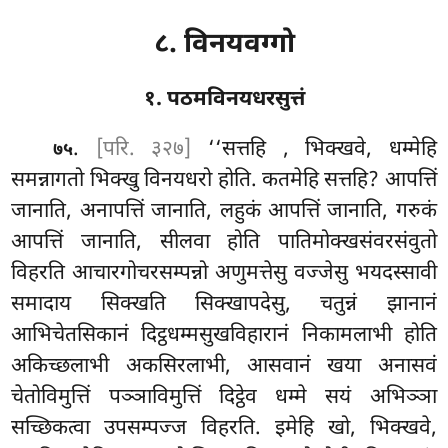
८. विनयवग्गो
१. पठमविनयधरसुत्तं
.
[परि. ३२७]
‘‘सत्तहि
, भिक्खवे, धम्मेहि
७५
समन्नागतो भिक्खु विनयधरो होति. कतमेहि सत्तहि? आपत्तिं
जानाति, अनापत्तिं जानाति, लहुकं आपत्तिं जानाति, गरुकं
आपत्तिं जानाति, सीलवा होति पातिमोक्खसंवरसंवुतो
विहरति आचारगोचरसम्पन्नो अणुमत्तेसु वज्जेसु भयदस्सावी
समादाय सिक्खति सिक्खापदेसु, चतुन्नं झानानं
आभिचेतसिकानं दिट्ठधम्मसुखविहारानं निकामलाभी होति
अकिच्छलाभी अकसिरलाभी, आसवानं खया अनासवं
चेतोविमुत्तिं पञ्ञाविमुत्तिं दिट्ठेव धम्मे सयं अभिञ्ञा
सच्छिकत्वा उपसम्पज्ज विहरति. इमेहि खो, भिक्खवे,