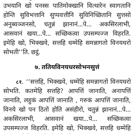
उभयानि
खो पनस्स पातिमोक्खानि वित्थारेन स्वागतानि
होन्ति सुविभत्तानि सुप्पवत्तीनि सुविनिच्छितानि सुत्तसो
अनुब्यञ्जनसो, चतुन्नं झानानं…पे… अकसिरलाभी,
आसवानं खया…पे… सच्छिकत्वा उपसम्पज्ज विहरति.
इमेहि खो, भिक्खवे, सत्तहि धम्मेहि समन्नागतो विनयधरो
सोभती’’ति. छट्ठं.
७. ततियविनयधरसोभनसुत्तं
. ‘‘सत्तहि, भिक्खवे, धम्मेहि समन्नागतो विनयधरो
८१
सोभति. कतमेहि सत्तहि? आपत्तिं जानाति, अनापत्तिं
जानाति, लहुकं आपत्तिं जानाति
, गरुकं आपत्तिं जानाति,
विनये खो पन ठितो होति असंहीरो, चतुन्नं झानानं…पे…
अकसिरलाभी, आसवानं खया…पे… सच्छिकत्वा
उपसम्पज्ज विहरति. इमेहि
खो, भिक्खवे, सत्तहि धम्मेहि