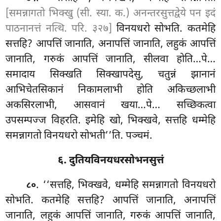
[समन्नागतो भिक्खु (सी. स्या. क.) अनन्तरसुत्तद्वेये पन इदं
पाठनानत्तं नत्थि. परि. ३२७]
विनयधरो सोभति. कतमेहि
सत्तहि? आपत्तिं जानाति, अनापत्तिं जानाति, लहुकं आपत्तिं
जानाति, गरुकं आपत्तिं जानाति, सीलवा होति…पे…
समादाय सिक्खति सिक्खापदेसु, चतुन्नं झानानं
आभिचेतसिकानं निकामलाभी होति अकिच्छलाभी
अकसिरलाभी, आसवानं खया…पे… सच्छिकत्वा
उपसम्पज्ज विहरति. इमेहि खो, भिक्खवे, सत्तहि धम्मेहि
समन्नागतो विनयधरो सोभती’’ति. पञ्चमं.
६. दुतियविनयधरसोभनसुत्तं
. ‘‘सत्तहि, भिक्खवे, धम्मेहि समन्नागतो विनयधरो
८०
सोभति. कतमेहि सत्तहि? आपत्तिं जानाति, अनापत्तिं
जानाति, लहुकं आपत्तिं जानाति, गरुकं आपत्तिं जानाति,