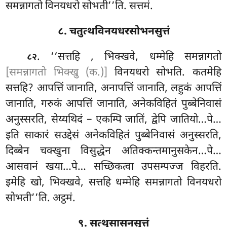
समन्नागतो विनयधरो सोभती’’ति. सत्तमं.
८. चतुत्थविनयधरसोभनसुत्तं
. ‘‘सत्तहि
, भिक्खवे, धम्मेहि समन्नागतो
८२
[समन्नागतो भिक्खु (क.)]
विनयधरो सोभति. कतमेहि
सत्तहि? आपत्तिं जानाति, अनापत्तिं जानाति, लहुकं आपत्तिं
जानाति, गरुकं आपत्तिं जानाति, अनेकविहितं पुब्बेनिवासं
अनुस्सरति, सेय्यथिदं – एकम्पि जातिं, द्वेपि जातियो…पे…
इति साकारं सउद्देसं अनेकविहितं पुब्बेनिवासं अनुस्सरति,
दिब्बेन चक्खुना विसुद्धेन अतिक्कन्तमानुसकेन…पे…
आसवानं खया…पे… सच्छिकत्वा उपसम्पज्ज विहरति.
इमेहि खो, भिक्खवे, सत्तहि धम्मेहि समन्नागतो विनयधरो
सोभती’’ति. अट्ठमं.
९. सत्थुसासनसुत्तं