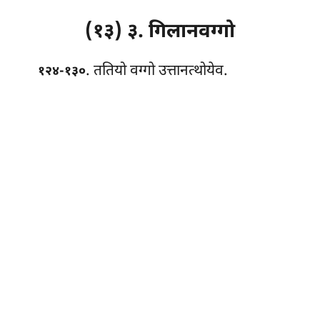
(१३) ३. गिलानवग्गो
. ततियो
वग्गो उत्तानत्थोयेव.
१२४-१३०