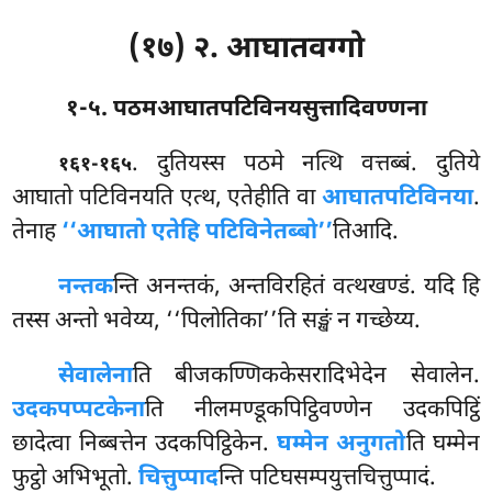
(१७) २. आघातवग्गो
१-५. पठमआघातपटिविनयसुत्तादिवण्णना
. दुतियस्स
पठमे नत्थि वत्तब्बं. दुतिये
१६१-१६५
आघातो पटिविनयति एत्थ, एतेहीति वा
आघातपटिविनया
.
तेनाह
‘‘आघातो एतेहि पटिविनेतब्बो’’
तिआदि.
नन्तक
न्ति अनन्तकं, अन्तविरहितं वत्थखण्डं. यदि हि
तस्स अन्तो भवेय्य, ‘‘पिलोतिका’’ति सङ्खं न गच्छेय्य.
सेवालेना
ति बीजकण्णिककेसरादिभेदेन सेवालेन.
उदकपप्पटकेना
ति नीलमण्डूकपिट्ठिवण्णेन उदकपिट्ठिं
छादेत्वा निब्बत्तेन उदकपिट्ठिकेन.
घम्मेन अनुगतो
ति घम्मेन
फुट्ठो अभिभूतो.
चित्तुप्पाद
न्ति पटिघसम्पयुत्तचित्तुप्पादं.