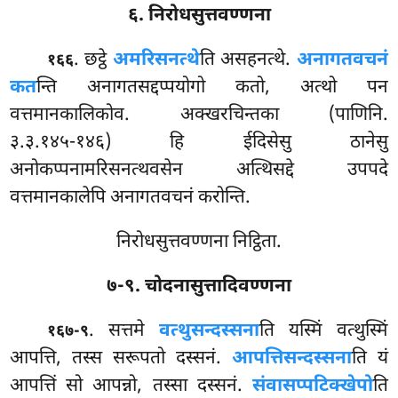
६. निरोधसुत्तवण्णना
. छट्ठे
अमरिसनत्थे
ति असहनत्थे.
अनागतवचनं
१६६
कत
न्ति अनागतसद्दप्पयोगो कतो, अत्थो पन
वत्तमानकालिकोव. अक्खरचिन्तका (पाणिनि.
३.३.१४५-१४६) हि ईदिसेसु ठानेसु
अनोकप्पनामरिसनत्थवसेन अत्थिसद्दे उपपदे
वत्तमानकालेपि अनागतवचनं करोन्ति.
निरोधसुत्तवण्णना निट्ठिता.
७-९. चोदनासुत्तादिवण्णना
. सत्तमे
वत्थुसन्दस्सना
ति यस्मिं वत्थुस्मिं
१६७-९
आपत्ति, तस्स सरूपतो दस्सनं.
आपत्तिसन्दस्सना
ति यं
आपत्तिं सो आपन्नो, तस्सा दस्सनं.
संवासप्पटिक्खेपो
ति