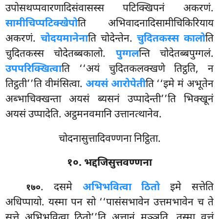
उपोसथप्पवारणादिसंवासस्स पटिक्खिपनं अकरणं.
सामीचिप्पटिक्खेपो
ति अभिवादनादिसामीचिकिरियाय
अकरणं.
चोदयमानेना
ति चोदेन्तेन.
चुदितकस्स कालो
ति
चुदितकस्स चोदेतब्बकालो.
पुग्गल
न्ति चोदेतब्बपुग्गलं.
उपपरिक्खित्वा
ति ‘‘अयं चुदितकलक्खणे तिट्ठति, न
तिट्ठती’’ति वीमंसित्वा.
अयसं आरोपेती
ति ‘‘इमे मं अभूतेन
अब्भाचिक्खन्ता अयसं ब्यसनं उप्पादेन्ती’’ति भिक्खूनं
अयसं उप्पादेति. अट्ठमनवमानि उत्तानत्थानेव.
चोदनासुत्तादिवण्णना निट्ठिता.
१०. भद्दजिसुत्तवण्णना
. दसमे
अभिभवित्वा ठितो
इमे सत्तेति
१७०
अधिप्पायो. यस्मा पन सो ‘‘पासंसभावेन उत्तमभावेन च ते
सत्ते अभिभवित्वा ठितो’’ति अत्तानं मञ्ञति, तस्मा वुत्तं