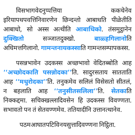
विसभागवेदनुप्पत्तिया ककचेनेव
इरियापथपवत्तिनिवारणेन छिन्दन्तो आबाधति पीळेतीति
आबाधो, सो अस्स अत्थीति
आबाधिको
. तंसमुट्ठानेन
दुक्खितो
सञ्जातदुक्खो.
बाळ्हगिलानो
ति
अधिमत्तगिलानो.
गामन्तनायकस्सा
ति गामन्तसम्पापकस्स.
पसन्नभावेन
उदकस्स अच्छभावो वेदितब्बोति आह
‘‘अच्छोदकाति पसन्नोदका’’
ति. सादुरसताय सातताति
आह
‘‘मधुरोदका’’
ति. तनुकमेव सलिलं विसेसतो सीतलं,
न बहलाति आह
‘‘तनुसीतसलिला’’
ति.
सेतका
ति
निक्कद्दमा. सचिक्खल्लादिवसेन हि उदकस्स विवण्णता.
सभावतो पन तं सेतवण्णमेव. ततियादीनि उत्तानत्थानेव.
पठमआघातपटिविनयसुत्तादिवण्णना निट्ठिता.