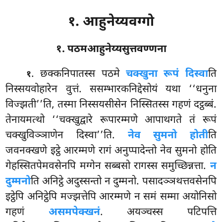
१. आहुनेय्यवग्गो
१. पठमआहुनेय्यसुत्तवण्णना
. छक्कनिपातस्स
पठमे
चक्खुना रूपं दिस्वा
ति
१
निस्सयवोहारेन वुत्तं. ससम्भारकनिद्देसोयं यथा ‘‘धनुना
विज्झती’’ति, तस्मा निस्सयसीसेन निस्सितस्स गहणं दट्ठब्बं.
तेनायमत्थो ‘‘चक्खुद्वारे रूपारम्मणे आपाथगते तं रूपं
चक्खुविञ्ञाणेन दिस्वा’’ति.
नेव सुमनो होती
ति
जवनक्खणे इट्ठे आरम्मणे रागं अनुप्पादेन्तो नेव सुमनो होति
गेहस्सितपेमवसेनपि मग्गेन सब्बसो रागस्स समुच्छिन्नत्ता.
न
दुम्मनो
ति अनिट्ठे अदुस्सन्तो न दुम्मनो. पसादञ्ञथत्तवसेनपि
इट्ठेपि अनिट्ठेपि मज्झत्तेपि आरम्मणे न समं सम्मा अयोनिसो
गहणं
असमपेक्खनं
. अयञ्चस्स पटिपत्ति