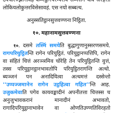
उपचारज्झानावहं कम्मट्ठानपरम्पराय सम्मसनं याव अरहत्ता
लोकियलोकुत्तरविसेसावहं. एस नयो सब्बत्थ.
अनुस्सतिट्ठानसुत्तवण्णना निट्ठिता.
१०. महानामसुत्तवण्णना
. दसमे
तस्मिं समये
ति बुद्धागुणानुस्सरणसमये.
१०
रागपरियुट्ठित
न्ति रागेन परियुट्ठितं. परियुट्ठानप्पत्तिपि, रागेन
वा संहितं चित्तं
अरञ्ञमिव चोरेहि तेन परियुट्ठितन्ति वुत्तं,
तस्स परियुट्ठानट्ठानभावतोपि परियुट्ठितरागन्ति अत्थो.
ब्यञ्जनं पन अनादियित्वा अत्थमत्तं दस्सेन्तो
‘‘उप्पज्जमानेन रागेन उट्ठहित्वा गहित’’
न्ति आह.
उजुकमेवा
ति पगेव कायवङ्कादीनं अपनीतत्ता चित्तस्स च
अनुजुभावकरानं मानादीनं अभावतो,
रागादिपरियुट्ठानाभावेन वा ओणतिउण्णतिविरहतो