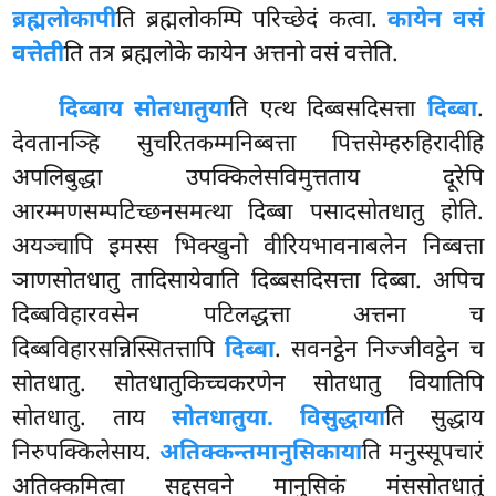
ब्रह्मलोकापी
ति ब्रह्मलोकम्पि परिच्छेदं कत्वा.
कायेन वसं
वत्तेती
ति तत्र ब्रह्मलोके कायेन अत्तनो वसं वत्तेति.
दिब्बाय सोतधातुया
ति एत्थ दिब्बसदिसत्ता
दिब्बा
.
देवतानञ्हि सुचरितकम्मनिब्बत्ता पित्तसेम्हरुहिरादीहि
अपलिबुद्धा उपक्किलेसविमुत्तताय दूरेपि
आरम्मणसम्पटिच्छनसमत्था दिब्बा पसादसोतधातु होति.
अयञ्चापि इमस्स भिक्खुनो वीरियभावनाबलेन निब्बत्ता
ञाणसोतधातु तादिसायेवाति दिब्बसदिसत्ता दिब्बा. अपिच
दिब्बविहारवसेन पटिलद्धत्ता अत्तना च
दिब्बविहारसन्निस्सितत्तापि
दिब्बा
. सवनट्ठेन निज्जीवट्ठेन च
सोतधातु. सोतधातुकिच्चकरणेन सोतधातु वियातिपि
सोतधातु. ताय
सोतधातुया. विसुद्धाया
ति सुद्धाय
निरुपक्किलेसाय.
अतिक्कन्तमानुसिकाया
ति मनुस्सूपचारं
अतिक्कमित्वा सद्दसवने मानुसिकं मंससोतधातुं