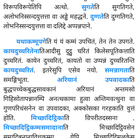
विरूपविरूपेतिपि अत्थो.
सुगते
ति सुगतिगते,
अलोभनिस्सन्दयुत्तत्ता वा अड्ढे महद्धने.
दुग्गते
ति दुग्गतिगते,
लोभनिस्सन्दयुत्तत्ता वा दलिद्दे अप्पन्नपाने.
यथाकम्मूपगे
ति यं यं कम्मं उपचितं, तेन तेन उपगते.
कायदुच्चरितेना
तिआदीसु दुट्ठु चरितं किलेसपूतिकत्ताति
दुच्चरितं. कायेन दुच्चरितं, कायतो वा उप्पन्नं दुच्चरितन्ति
कायदुच्चरितं
. इतरेसुपि एसेव नयो.
समन्नागता
ति
समङ्गिभूता.
अरियानं उपवादका
ति
बुद्धपच्चेकबुद्धसावकानं अरियानं अन्तमसो
गिहिसोतापन्नानम्पि अनत्थकामा हुत्वा अन्तिमवत्थुना वा
गुणपरिधंसनेन वा उपवादका, अक्कोसका गरहकाति वुत्तं
होति.
मिच्छादिट्ठिका
ति विपरीतदस्सना
.
मिच्छादिट्ठिकम्मसमादाना
ति मिच्छादिट्ठिवसेन
समादिन्ननानाविधकम्मा, येपि मिच्छादिट्ठिमूलकेसु