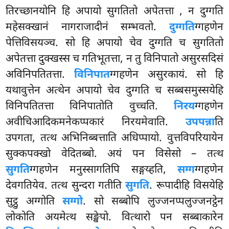
तिरच्छानयोनि हि अपायो सुगतितो अपेतत्ता
, न दुग्गति
महेसक्खानं नागराजादीनं सम्भवतो.
दुग्गति
ग्गहणेन
पेत्तिविसयञ्च. सो हि अपायो चेव दुग्गति च सुगतितो
अपेतत्ता दुक्खस्स च गतिभूतत्ता, न तु विनिपातो असुरसदिसं
अविनिपतितत्ता.
विनिपात
ग्गहणेन असुरकायं. सो हि
यथावुत्तेन अत्थेन अपायो चेव दुग्गति च सब्बसमुस्सयेहि
विनिपतितत्ता विनिपातोति वुच्चति.
निरय
ग्गहणेन
अवीचिआदिकमनेकप्पकारं निरयमेवाति.
उपपन्ना
ति
उपगता, तत्थ अभिनिब्बत्ताति अधिप्पायो. वुत्तविपरियायेन
सुक्कपक्खो वेदितब्बो. अयं पन विसेसो – तत्थ
सुगति
ग्गहणेन मनुस्सागतिपि सङ्गय्हति,
सग्ग
ग्गहणेन
देवगतियेव. तत्थ सुन्दरा गतीति
सुगति
. रूपादीहि विसयेहि
सुट्ठु अग्गोति
सग्गो
. सो सब्बोपि लुज्जनप्पलुज्जनट्ठेन
लोकोति अयमेत्थ सङ्खेपो. वित्थारो पन सब्बाकारेन