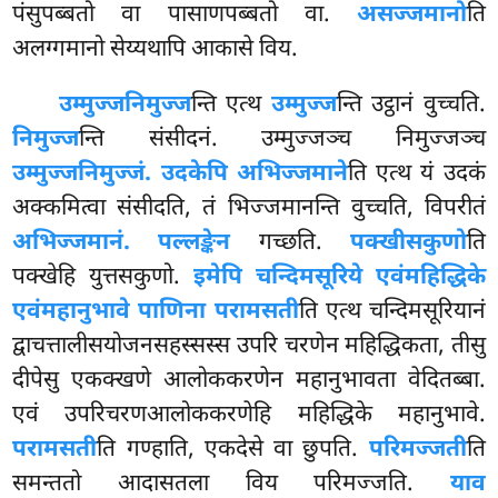
पंसुपब्बतो वा पासाणपब्बतो वा.
असज्जमानो
ति
अलग्गमानो सेय्यथापि आकासे विय.
उम्मुज्जनिमुज्ज
न्ति एत्थ
उम्मुज्ज
न्ति उट्ठानं वुच्चति.
निमुज्ज
न्ति संसीदनं. उम्मुज्जञ्च निमुज्जञ्च
उम्मुज्जनिमुज्जं. उदकेपि अभिज्जमाने
ति एत्थ यं उदकं
अक्कमित्वा संसीदति, तं भिज्जमानन्ति वुच्चति, विपरीतं
अभिज्जमानं. पल्लङ्केन
गच्छति.
पक्खी
सकुणो
ति
पक्खेहि युत्तसकुणो.
इमेपि चन्दिमसूरिये एवंमहिद्धिके
एवंमहानुभावे पाणिना परामसती
ति एत्थ चन्दिमसूरियानं
द्वाचत्तालीसयोजनसहस्सस्स उपरि चरणेन महिद्धिकता, तीसु
दीपेसु एकक्खणे आलोककरणेन महानुभावता वेदितब्बा.
एवं उपरिचरणआलोककरणेहि महिद्धिके महानुभावे.
परामसती
ति गण्हाति, एकदेसे वा छुपति.
परिमज्जती
ति
समन्ततो आदासतला विय परिमज्जति.
याव