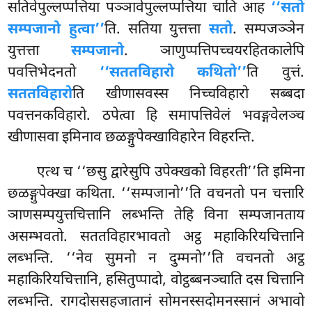
सतिवेपुल्लप्पत्तिया पञ्ञावेपुल्लप्पत्तिया
चाति आह
‘‘सतो
सम्पजानो हुत्वा’’
ति. सतिया युत्तत्ता
सतो
. सम्पजञ्ञेन
युत्तत्ता
सम्पजानो
. ञाणुप्पत्तिपच्चयरहितकालेपि
पवत्तिभेदनतो
‘‘सततविहारो कथितो’’
ति वुत्तं.
सततविहारो
ति खीणासवस्स निच्चविहारो सब्बदा
पवत्तनकविहारो. ठपेत्वा हि समापत्तिवेलं भवङ्गवेलञ्च
खीणासवा इमिनाव छळङ्गुपेक्खाविहारेन विहरन्ति.
एत्थ च ‘‘छसु द्वारेसुपि उपेक्खको विहरती’’ति इमिना
छळङ्गुपेक्खा कथिता. ‘‘सम्पजानो’’ति वचनतो पन चत्तारि
ञाणसम्पयुत्तचित्तानि लब्भन्ति तेहि विना सम्पजानताय
असम्भवतो. सततविहारभावतो अट्ठ महाकिरियचित्तानि
लब्भन्ति. ‘‘नेव सुमनो न दुम्मनो’’ति वचनतो अट्ठ
महाकिरियचित्तानि, हसितुप्पादो, वोट्ठब्बनञ्चाति दस चित्तानि
लब्भन्ति. रागदोससहजातानं सोमनस्सदोमनस्सानं अभावो