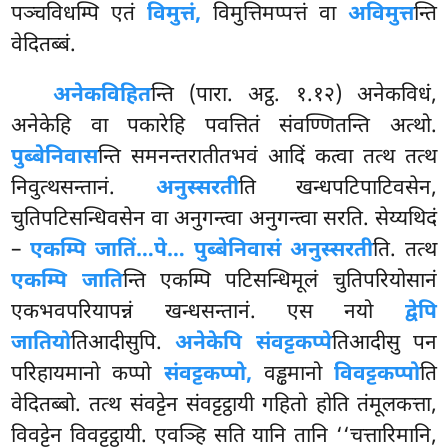
पञ्चविधम्पि एतं
विमुत्तं,
विमुत्तिमप्पत्तं वा
अविमुत्त
न्ति
वेदितब्बं.
अनेकविहित
न्ति (पारा. अट्ठ. १.१२) अनेकविधं,
अनेकेहि वा पकारेहि पवत्तितं संवण्णितन्ति अत्थो.
पुब्बेनिवास
न्ति समनन्तरातीतभवं आदिं कत्वा तत्थ तत्थ
निवुत्थसन्तानं.
अनुस्सरती
ति खन्धपटिपाटिवसेन,
चुतिपटिसन्धिवसेन वा अनुगन्त्वा अनुगन्त्वा सरति. सेय्यथिदं
–
एकम्पि जातिं…पे… पुब्बेनिवासं अनुस्सरती
ति. तत्थ
एकम्पि जाति
न्ति एकम्पि पटिसन्धिमूलं चुतिपरियोसानं
एकभवपरियापन्नं खन्धसन्तानं. एस नयो
द्वेपि
जातियो
तिआदीसुपि.
अनेकेपि संवट्टकप्पे
तिआदीसु पन
परिहायमानो कप्पो
संवट्टकप्पो,
वड्ढमानो
विवट्टकप्पो
ति
वेदितब्बो. तत्थ संवट्टेन संवट्टट्ठायी गहितो होति तंमूलकत्ता,
विवट्टेन विवट्टट्ठायी. एवञ्हि सति यानि तानि ‘‘चत्तारिमानि,