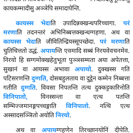
कायकम्मादीसु अञ्ञेपि समादापेन्ति.
कायस्स भेदा
ति उपादिन्नक्खन्धपरिच्चागा.
परं
मरणा
ति तदनन्तरं अभिनिब्बत्तक्खन्धग्गहणा. अथ वा
कायस्स भेदा
ति जीवितिन्द्रियस्सूपच्छेदा.
परं मरणा
ति
चुतिचित्ततो उद्धं.
अपाय
न्ति एवमादि सब्बं निरयवेवचनमेव.
निरयो हि सग्गमोक्खहेतुभूता पुञ्ञसम्मता अया अपेतत्ता,
सुखानं वा आयस्स अभावा
अपायो
. दुक्खस्स गति
पटिसरणन्ति
दुग्गति,
दोसबहुलताय वा दुट्ठेन कम्मेन निब्बत्ता
गतीति
दुग्गति
. विवसा निपतन्ति तत्थ दुक्कट्टकारिनोति
विनिपातो,
विनस्सन्ता वा एत्थ पतन्ति
सम्भिज्जमानङ्गपच्चङ्गाति
विनिपातो
. नत्थि एत्थ
अस्सादसञ्ञितो अयोति
निरयो
.
अथ वा
अपाय
ग्गहणेन तिरच्छानयोनिं दीपेति.