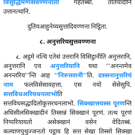
विसुद्धिमग्गसंवण्णनातो
गहेतब्बो. ततियादीनि
उत्तानत्थानि.
दुतियआहुनेय्यसुत्तादिवण्णना निट्ठिता.
८. अनुत्तरियसुत्तवण्णना
. अट्ठमे
नत्थि एतेसं उत्तरानि विसिट्ठानीति अनुत्तरानि,
८
अनुत्तरानि एव
अनुत्तरियानि
यथा ‘‘अनन्तमेव
अनन्तरिय’’न्ति आह
‘‘निरुत्तरानी’’
ति.
दस्सनानुत्तरियं
नाम
फलविसेसावहत्ता. एस नयो सेसेसुपि.
सत्तविधअरियधनलाभो
ति
सत्तविधसद्धादिलोकुत्तरधनलाभो.
सिक्खात्तयस्स पूरण
न्ति
अधिसीलसिक्खादीनं तिस्सन्नं सिक्खानं पूरणं. तत्थ पूरणं
निप्परियायतो असेक्खानं वसेन वेदितब्बं.
कल्याणपुथुज्जनतो पट्ठाय हि सत्त सेखा तिस्सो सिक्खा