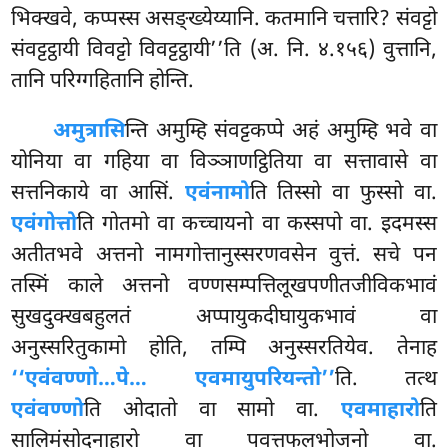
भिक्खवे, कप्पस्स असङ्ख्येय्यानि. कतमानि चत्तारि? संवट्टो
संवट्टट्ठायी विवट्टो विवट्टट्ठायी’’ति (अ. नि. ४.१५६) वुत्तानि,
तानि परिग्गहितानि होन्ति.
अमुत्रासि
न्ति अमुम्हि संवट्टकप्पे अहं अमुम्हि भवे वा
योनिया वा गहिया वा विञ्ञाणट्ठितिया वा सत्तावासे वा
सत्तनिकाये वा आसिं.
एवंनामो
ति तिस्सो वा फुस्सो वा.
एवंगोत्तो
ति गोतमो वा कच्चायनो वा कस्सपो वा. इदमस्स
अतीतभवे अत्तनो नामगोत्तानुस्सरणवसेन वुत्तं. सचे पन
तस्मिं काले अत्तनो वण्णसम्पत्तिलूखपणीतजीविकभावं
सुखदुक्खबहुलतं अप्पायुकदीघायुकभावं वा
अनुस्सरितुकामो होति, तम्पि अनुस्सरतियेव. तेनाह
‘‘एवंवण्णो…पे… एवमायुपरियन्तो’’
ति. तत्थ
एवंवण्णो
ति ओदातो वा सामो वा.
एवमाहारो
ति
सालिमंसोदनाहारो वा पवत्तफलभोजनो वा.