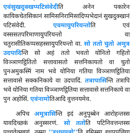
एवंसुखदुक्खप्पटिसंवेदी
ति
अनेन पकारेन
कायिकचेतसिकानं सामिसनिरामिसादिप्पभेदानं सुखदुक्खानं
पटिसंवेदी.
एवमायुपरियन्तो
ति एवं
वस्ससतपरिमाणायुपरियन्तो वा
चतुरासीतिकप्पसहस्सायुपरियन्तो वा.
सो ततो चुतो अमुत्र
उदपादि
न्ति सो अहं ततो भवतो योनितो गहितो
विञ्ञाणट्ठितितो सत्तावासतो सत्तनिकायतो वा चुतो
पुनअमुकस्मिं नाम भवे योनिया गतिया विञ्ञाणट्ठितिया
सत्तावासे सक्कनिकाये वा उदपादिं.
तत्रापासि
न्ति तत्रापि
भवे योनिया गतिया विञ्ञाणट्ठितिया सत्तावासे सत्तनिकाये वा
पुन अहोसिं.
एवंनामो
तिआदि वुत्तनयमेव.
अपिच
अमुत्रासि
न्ति इदं अनुपुब्बेन आरोहन्तस्स
यावदिच्छकं अनुस्सरणं.
सो ततो
ति पटिनिवत्तन्तस्स
पच्चवेक्खणं, तस्मा
‘‘इधूपपन्नो’’
ति इमिस्सा इधूपपत्तिया