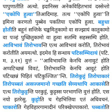
पापुणातीति अत्थो. इदानिस्स अनेकविहितभावं दस्सेन्तो
‘‘एकोपि हुत्वा’’
तिआदिमाह. तत्थ ‘‘एकोपि हुत्वा’’ति
इमिना करणतो पुब्बेव पकतिया एकोपि हुत्वा.
बहुधा
होती
ति बहूनं सन्तिके चङ्कमितुकामो वा सज्झायं कातुकामो
वा पञ्हं पुच्छितुकामो वा हुत्वा सतम्पि सहस्सम्पि होति.
आविभावं तिरोभाव
न्ति एत्थ आविभावं करोति, तिरोभावं
करोतीति अयमत्थो. इदमेव हि सन्धाय
पटिसम्भिदायं
(पटि.
म. ३.११) वुत्तं – ‘‘आविभावन्ति केनचि अनावुटं होति
अप्पटिच्छन्नं विवटं, तिरोभावन्ति केनचि आवुटं होति
पटिच्छन्नं पिहितं पटिकुज्जित’’न्ति.
तिरोकुट्टं तिरोपाकारं
तिरोपब्बतं असज्जमानो गच्छति सेय्यथापि आकासे
ति
एत्थ
तिरोकुट्ट
न्ति परकुट्टं, कुट्टस्स परभागन्ति वुत्तं होति. एस
नयो इतरेसु.
कुट्टो
ति च गेहभित्तिया
एतं अधिवचनं.
पाकारो
ति गेहविहारगामादीनं परिक्खेपपाकारो.
पब्बतो
ति