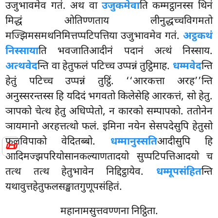
उजुभावमेव गतं. अथ वा
उजुकमेवा
ति कम्मट्ठानस्स थिनं
मिद्धं ओतिण्णताय लीनुद्धच्चविगमतो
मज्झिमसमथनिमित्तप्पटिपत्तिया उजुभावमेव गतं.
अट्ठकथं
निस्साया
ति भवजातिआदीनं पदानं अत्थं निस्साय.
अत्थवेद
न्ति वा हेतुफलं पटिच्च उप्पन्नं तुट्ठिमाह.
धम्मवेद
न्ति
हेतुं पटिच्च उप्पन्नं तुट्ठिं. ‘‘आरकत्ता अरह’’न्ति
अनुस्सरन्तस्स हि यदिदं भगवतो किलेसेहि आरकत्तं, सो हेतु.
ञापको चेत्थ हेतु अधिप्पेतो, न कारको सम्पापको. ततोनेन
ञायमानो अरहत्तत्थो फलं. इमिना नयेन सेसपदेसुपि हेतुसो
फलविपाको वेदितब्बो.
धम्मानुस्सति
आदीसुपि हि
📜
आदिमज्झपरियोसानकल्याणतादयो सुप्पटिपत्तिआदयो च
तत्थ तत्थ हेतुभावेन निद्दिट्ठायेव.
धम्मूपसंहित
न्ति
यथावुत्तहेतुफलसङ्खातगुणूपसंहितं.
महानामसुत्तवण्णना निट्ठिता.