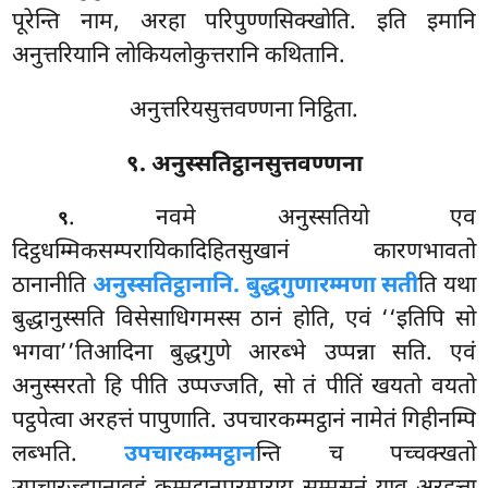
पूरेन्ति नाम, अरहा परिपुण्णसिक्खोति. इति इमानि
अनुत्तरियानि लोकियलोकुत्तरानि कथितानि.
अनुत्तरियसुत्तवण्णना निट्ठिता.
९. अनुस्सतिट्ठानसुत्तवण्णना
. नवमे अनुस्सतियो एव
९
दिट्ठधम्मिकसम्परायिकादिहितसुखानं कारणभावतो
ठानानीति
अनुस्सतिट्ठानानि. बुद्धगुणारम्मणा सती
ति यथा
बुद्धानुस्सति विसेसाधिगमस्स ठानं होति, एवं ‘‘इतिपि सो
भगवा’’तिआदिना बुद्धगुणे आरब्भे उप्पन्ना सति. एवं
अनुस्सरतो
हि पीति उप्पज्जति, सो तं पीतिं खयतो वयतो
पट्ठपेत्वा अरहत्तं पापुणाति. उपचारकम्मट्ठानं नामेतं गिहीनम्पि
लब्भति.
उपचारकम्मट्ठान
न्ति च पच्चक्खतो