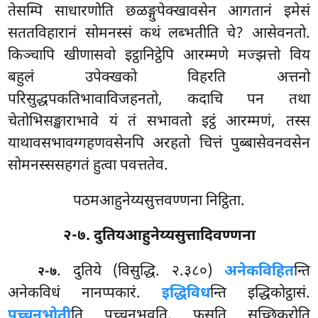
तेसम्पि साधारणोति छळङ्गुपेक्खावसेन आगतानं इमेसं
सततविहारानं सोमनस्सं कथं लब्भतीति चे? आसेवनतो.
किञ्चापि
खीणासवो इट्ठानिट्ठेपि आरम्मणे मज्झत्तो विय
बहुलं उपेक्खको विहरति अत्तनो
परिसुद्धपकतिभावाविजहनतो, कदाचि पन तथा
चेतोभिसङ्खाराभावे यं तं सभावतो इट्ठं आरम्मणं, तस्स
याथावसभावग्गहणवसेनपि अरहतो चित्तं पुब्बासेवनवसेन
सोमनस्ससहगतं हुत्वा पवत्ततेव.
पठमआहुनेय्यसुत्तवण्णना निट्ठिता.
२-७. दुतियआहुनेय्यसुत्तादिवण्णना
. दुतिये (विसुद्धि. २.३८०)
अनेकविहित
न्ति
२-७
अनेकविधं नानप्पकारं.
इद्धिविध
न्ति इद्धिकोट्ठासं.
पच्चनुभोती
ति पच्चनुभवति, फुसति सच्छिकरोति