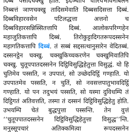
दिब्बं पसादचक्खु होति. इदञ्चापि वीरियभावनाबलेन
निब्बत्तं ञाणचक्खु तादिसमेवाति दिब्बसदिसत्ता दिब्बं.
दिब्बविहारवसेन पटिलद्धत्ता अत्तनो च
दिब्बविहारसन्निस्सितत्तापि दिब्बं. आलोकपरिग्गहेन
महाजुतिकत्तापि
दिब्बं. तिरोकुट्टादिगतरूपदस्सनेन
महागतिकत्तापि
दिब्बं
. तं सब्बं सद्दसत्थानुसारेन वेदितब्बं.
दस्सनट्ठेन चक्खु. चक्खुकिच्चकरणेन चक्खुमिवातिपि
चक्खु. चुतूपपातदस्सनेन दिट्ठिविसुद्धिहेतुत्ता विसुद्धं. यो हि
चुतिमेव पस्सति, न उपपातं, सो उच्छेददिट्ठिं गण्हाति. यो
उपपातमेव पस्सति, न चुतिं, सो नवसत्तपातुभावदिट्ठिं
गण्हाति. यो पन तदुभयं पस्सति, सो यस्मा दुविधम्पि तं
दिट्ठिगतं अतिवत्तति, तस्मा तं दस्सनं दिट्ठिविसुद्धिहेतु होति.
उभयम्पि चेतं बुद्धपुत्ता पस्सन्ति. तेन वुत्तं
‘‘चुतूपपातदस्सनेन दिट्ठिविसुद्धिहेतुत्ता विसुद्ध’’न्ति.
मनुस्सूपचारं अतिक्कमित्वा रूपदस्सनेन