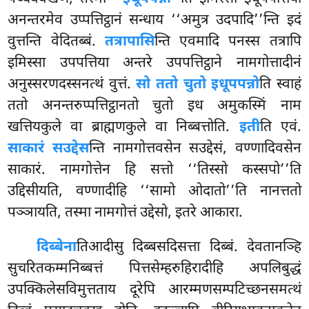
अनन्तरमेव उप्पत्तिट्ठानं सन्धाय ‘‘अमुत्र उदपादि’’न्ति इदं
वुत्तन्ति वेदितब्बं.
तत्रापासि
न्ति एवमादि पनस्स तत्रापि
इमिस्सा उपपत्तिया अन्तरे उपपत्तिट्ठाने नामगोत्तादीनं
अनुस्सरणदस्सनत्थं वुत्तं.
सो ततो चुतो इधूपपन्नो
ति स्वाहं
ततो अनन्तरुप्पत्तिट्ठानतो चुतो इध अमुकस्मिं नाम
खत्तियकुले वा ब्राह्मणकुले वा निब्बत्तोति.
इती
ति एवं.
साकारं सउद्देस
न्ति नामगोत्तवसेन सउद्देसं, वण्णादिवसेन
साकारं. नामगोत्तेन हि सत्तो ‘‘तिस्सो कस्सपो’’ति
उद्दिसीयति, वण्णादीहि ‘‘सामो ओदातो’’ति नानत्ततो
पञ्ञायति, तस्मा नामगोत्तं उद्देसो, इतरे आकारा.
दिब्बेना
तिआदीसु दिब्बसदिसत्ता दिब्बं. देवतानञ्हि
सुचरितकम्मनिब्बत्तं पित्तसेम्हरुहिरादीहि अपलिबुद्धं
उपक्किलेसविमुत्तताय दूरेपि आरम्मणसम्पटिच्छनसमत्थं