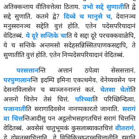
अतिक्कन्ताय वीतिवत्तेत्वा ठिताय.
उभो सद्दे सुणाती
ति द्वे
सद्दे सुणाति. कतमे द्वे?
दिब्बे च मानुसे च,
देवानञ्च
मनुस्सानञ्च सद्देति वुत्तं होति. एतेन पदेसपरियादानं
वेदितब्बं.
ये दूरे सन्तिके चा
ति ये सद्दा दूरे परचक्कवाळेपि,
ये च सन्तिके अन्तमसो सदेहसन्निस्सितपाणकसद्दापि, ते
सुणातीति वुत्तं होति. एतेन निप्पदेसपरियादानं वेदितब्बं.
परसत्तान
न्ति अत्तानं ठपेत्वा सेससत्तानं.
परपुग्गलान
न्ति इदम्पि इमिना एकत्थमेव. वेनेय्यवसेन पन
देसनाविलासेन च ब्यञ्जननानत्तं कतं.
चेतसा चेतो
ति
अत्तनो चित्तेन तेसं चित्तं.
परिच्चा
ति परिच्छिन्दित्वा.
पजानाती
ति सरागादिवसेन नानप्पकारतो जानाति.
सरागं
वा चित्त
न्तिआदीसु पन अट्ठलोभसहगतचित्तं सरागं चित्तन्ति
वेदितब्बं. अवसेसं चातुभूमकं
कुसलाब्याकतचित्तं
वीतरागं
.
द्वे
दोमनस्सचित्तानि, द्वे विचिकिच्छुद्धच्चचित्तानीति इमानि