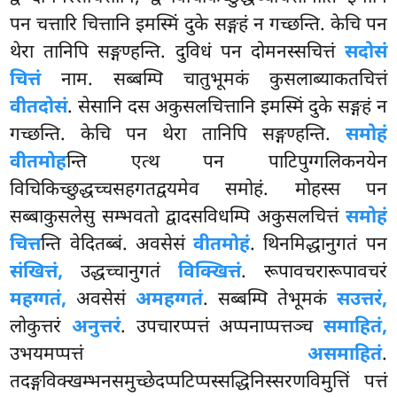
पन चत्तारि चित्तानि इमस्मिं दुके सङ्गहं न गच्छन्ति. केचि पन
थेरा तानिपि सङ्गण्हन्ति. दुविधं पन दोमनस्सचित्तं
सदोसं
चित्तं
नाम. सब्बम्पि चातुभूमकं कुसलाब्याकतचित्तं
वीतदोसं
. सेसानि दस अकुसलचित्तानि इमस्मिं दुके सङ्गहं न
गच्छन्ति. केचि पन थेरा तानिपि सङ्गण्हन्ति.
समोहं
वीतमोह
न्ति एत्थ पन पाटिपुग्गलिकनयेन
विचिकिच्छुद्धच्चसहगतद्वयमेव समोहं. मोहस्स पन
सब्बाकुसलेसु सम्भवतो द्वादसविधम्पि अकुसलचित्तं
समोहं
चित्त
न्ति वेदितब्बं. अवसेसं
वीतमोहं
. थिनमिद्धानुगतं पन
संखित्तं,
उद्धच्चानुगतं
विक्खित्तं
. रूपावचरारूपावचरं
महग्गतं,
अवसेसं
अमहग्गतं
. सब्बम्पि तेभूमकं
सउत्तरं,
लोकुत्तरं
अनुत्तरं
. उपचारप्पत्तं अप्पनाप्पत्तञ्च
समाहितं,
उभयमप्पत्तं
असमाहितं
.
तदङ्गविक्खम्भनसमुच्छेदप्पटिप्पस्सद्धिनिस्सरणविमुत्तिं पत्तं