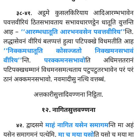
. अट्ठमे
कुसलकिरियाय आदिआरम्भभावेन
३८-४१
पवत्तवीरियं ठितसभावताय सभावधारणट्ठेन धातूति वुत्तन्ति
आह –
‘‘आरम्भधातूति आरभनवसेन पवत्तवीरिय’’
न्ति.
लद्धासेवनं वीरियं बलप्पत्तं हुत्वा पटिपक्खे विधमतीति आह
‘‘निक्कमधातूति कोसज्जतो निक्खमनसभावं
वीरिय’’
न्ति.
परक्कमनसभावो
ति अधिमत्ततरानं
पटिपक्खधम्मानं विधमनसमत्थताय पटुपटुतरभावेन परं परं
ठानं अक्कमनसभावो. नवमादीसु नत्थि वत्तब्बं.
अत्तकारीसुत्तादिवण्णना निट्ठिता.
१२. नागितसुत्तवण्णना
. द्वादसमे
माहं नागित यसेन समागम
न्ति मा अहं
४२
यसेन समागमनं पत्थेमि.
मा च मया यसो
ति यसो च मया मा