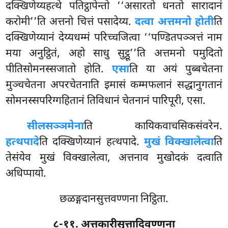
दक्खिणेय्यहत्थे पतिट्ठापेन्तो ‘‘असारतो धनतो सारादानं
करोमी’’ति अत्तनो चित्तं पसादेय्य.
दत्वा अत्तमनो होती
ति
दक्खिणेय्यानं देय्यधम्मं परिच्चजित्वा ‘‘पण्डितपञ्ञत्तं नाम
मया अनुट्ठितं, अहो साधु सुट्ठू’’ति अत्तमनो पमुदितो
पीतिसोमनस्सजातो होति.
एसा
ति या अयं पुब्बचेतना
मुञ्चचेतना अपरचेतनाति इमासं कम्मफलानं सद्धानुगतानं
सोमनस्सपरिग्गहितानं तिविधानं चेतनानं पारिपूरी, एसा.
सीलसञ्ञमेना
ति कायिकवाचसिकसंवरेन.
हत्थपादे
ति दक्खिणेय्यानं हत्थपादे.
मुखं विक्खालेत्वा
ति
तेसंयेव मुखं विक्खालेत्वा, अत्तनाव मुखोदकं दत्वाति
अधिप्पायो.
छळङ्गदानसुत्तवण्णना निट्ठिता.
८-११. अत्तकारीसुत्तादिवण्णना