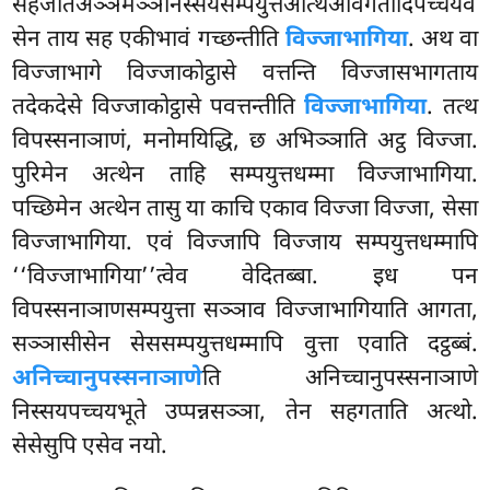
सहजातअञ्ञमञ्ञनिस्सयसम्पयुत्तअत्थिअविगतादिपच्चयव
सेन ताय सह एकीभावं गच्छन्तीति
विज्जाभागिया
. अथ वा
विज्जाभागे विज्जाकोट्ठासे वत्तन्ति विज्जासभागताय
तदेकदेसे विज्जाकोट्ठासे पवत्तन्तीति
विज्जाभागिया
. तत्थ
विपस्सनाञाणं, मनोमयिद्धि, छ अभिञ्ञाति अट्ठ विज्जा.
पुरिमेन अत्थेन ताहि सम्पयुत्तधम्मा विज्जाभागिया.
पच्छिमेन अत्थेन तासु या काचि एकाव विज्जा
विज्जा, सेसा
विज्जाभागिया. एवं विज्जापि विज्जाय सम्पयुत्तधम्मापि
‘‘विज्जाभागिया’’त्वेव वेदितब्बा. इध पन
विपस्सनाञाणसम्पयुत्ता सञ्ञाव विज्जाभागियाति आगता,
सञ्ञासीसेन सेससम्पयुत्तधम्मापि वुत्ता एवाति दट्ठब्बं.
अनिच्चानुपस्सनाञाणे
ति अनिच्चानुपस्सनाञाणे
निस्सयपच्चयभूते उप्पन्नसञ्ञा, तेन सहगताति अत्थो.
सेसेसुपि एसेव नयो.