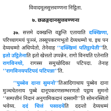
विवादमूलसुत्तवण्णना निट्ठिता.
७. छळङ्गदानसुत्तवण्णना
. सत्तमे दक्खन्ति वड्ढन्ति एतायाति
दक्खिणा,
३७
परिच्चागमयं पुञ्ञं, तस्सूपकरणभूतो देय्यधम्मो च. इध पन
देय्यधम्मो अधिप्पेतो. तेनेवाह
‘‘दक्खिणं पतिट्ठापेती’’
ति.
इतो उट्ठितेना
ति इतो खेत्ततो उप्पन्नेन. रागो विनयति एतेनाति
रागविनयो,
रागस्स समुच्छेदिका पटिपदा. तेनाह
‘‘रागविनयपटिपदं पटिपन्ना’’
ति.
‘‘पुब्बेव दाना सुमनो’’
तिआदिगाथाय पुब्बेव दाना
मुञ्चचेतनाय पुब्बे दानूपकरणसम्भरणतो पट्ठाय सुमनो
‘‘सम्पत्तीनं निदानं अनुगामिकदानं
दस्सामी’’ति सोमनस्सितो
भवेय्य.
ददं चित्तं पसादये
ति ददन्तो देय्यधम्मं