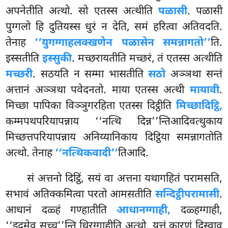
अपनेतीति अत्थो. सो एतस्स अत्थीति
पळासी
. पळासी
पुग्गलो हि दुतियस्स धुरं न देति, समं हरित्वा अतिवदति.
तेनाह
‘‘युगग्गाहलक्खणेन पळासेन समन्नागतो’’
ति.
इस्सतीति
इस्सुकी
. मच्छरायतीति मच्छरं, तं एतस्स अत्थीति
मच्छरी
. सठयति न सम्मा भासतीति
सठो
अञ्ञथा सन्तं
अत्तानं अञ्ञथा पवेदनतो. माया एतस्स अत्थी
मायावी
.
मिच्छा पापिका विञ्ञुगरहिता एतस्स दिट्ठीति
मिच्छादिट्ठि,
कम्मपथपरियापन्नाय ‘‘नत्थि दिन्न’’न्तिआदिवत्थुकाय
मिच्छत्तपरियापन्नाय अनिय्यानिकाय दिट्ठिया समन्नागतोति
अत्थो. तेनाह
‘‘नत्थिकवादी’’
तिआदि.
सं अत्तनो दिट्ठिं, सयं वा अत्तना यथागहितं परामसति,
सभावं अतिक्कमित्वा परतो आमसतीति
सन्दिट्ठीपरामासी
.
आधानं दळ्हं गण्हातीति
आधानग्गाही,
दळ्हग्गाही,
‘‘इदमेव सच्च’’न्ति थिरग्गाहीति अत्थो. युत्तं कारणं दिस्वाव