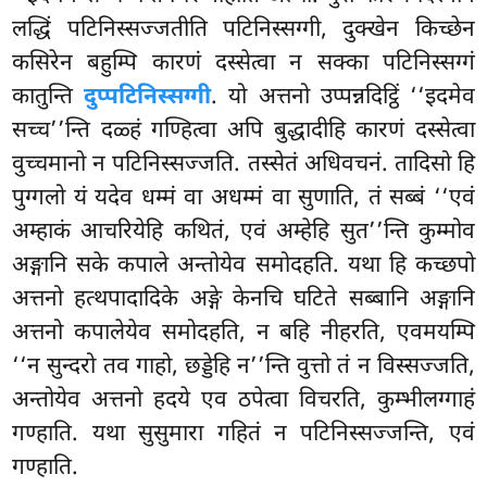
लद्धिं पटिनिस्सज्जतीति पटिनिस्सग्गी, दुक्खेन किच्छेन
कसिरेन बहुम्पि कारणं दस्सेत्वा न सक्का पटिनिस्सग्गं
कातुन्ति
दुप्पटिनिस्सग्गी
. यो अत्तनो उप्पन्नदिट्ठिं ‘‘इदमेव
सच्च’’न्ति दळ्हं गण्हित्वा अपि बुद्धादीहि कारणं दस्सेत्वा
वुच्चमानो न पटिनिस्सज्जति. तस्सेतं अधिवचनं. तादिसो हि
पुग्गलो यं यदेव धम्मं वा अधम्मं वा सुणाति, तं सब्बं ‘‘एवं
अम्हाकं आचरियेहि कथितं, एवं अम्हेहि सुत’’न्ति कुम्मोव
अङ्गानि सके कपाले अन्तोयेव समोदहति. यथा हि कच्छपो
अत्तनो हत्थपादादिके अङ्गे केनचि घटिते सब्बानि अङ्गानि
अत्तनो कपालेयेव समोदहति, न बहि नीहरति, एवमयम्पि
‘‘न सुन्दरो तव गाहो, छड्डेहि न’’न्ति वुत्तो तं न विस्सज्जति,
अन्तोयेव अत्तनो हदये एव ठपेत्वा विचरति, कुम्भीलग्गाहं
गण्हाति. यथा सुसुमारा गहितं न पटिनिस्सज्जन्ति, एवं
गण्हाति.