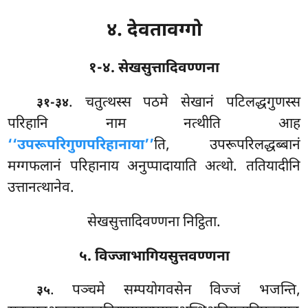
४. देवतावग्गो
१-४. सेखसुत्तादिवण्णना
. चतुत्थस्स पठमे सेखानं पटिलद्धगुणस्स
३१-३४
परिहानि नाम नत्थीति आह
‘‘उपरूपरिगुणपरिहानाया’’
ति, उपरूपरिलद्धब्बानं
मग्गफलानं परिहानाय अनुप्पादायाति अत्थो. ततियादीनि
उत्तानत्थानेव.
सेखसुत्तादिवण्णना निट्ठिता.
५. विज्जाभागियसुत्तवण्णना
. पञ्चमे
सम्पयोगवसेन विज्जं भजन्ति,
३५