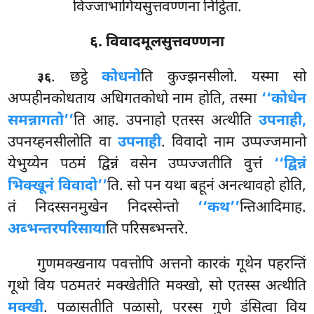
विज्जाभागियसुत्तवण्णना निट्ठिता.
६. विवादमूलसुत्तवण्णना
. छट्ठे
कोधनो
ति कुज्झनसीलो. यस्मा सो
३६
अप्पहीनकोधताय अधिगतकोधो नाम होति, तस्मा
‘‘कोधेन
समन्नागतो’’
ति आह. उपनाहो एतस्स अत्थीति
उपनाही,
उपनय्हनसीलोति वा
उपनाही
. विवादो नाम उप्पज्जमानो
येभुय्येन पठमं द्विन्नं वसेन उप्पज्जतीति वुत्तं
‘‘द्विन्नं
भिक्खूनं विवादो’’
ति. सो पन यथा बहूनं अनत्थावहो होति,
तं निदस्सनमुखेन निदस्सेन्तो
‘‘कथ’’
न्तिआदिमाह.
अब्भन्तरपरिसाया
ति परिसब्भन्तरे.
गुणमक्खनाय पवत्तोपि अत्तनो कारकं गूथेन पहरन्तिं
गूथो विय पठमतरं मक्खेतीति मक्खो, सो एतस्स अत्थीति
मक्खी
. पळासतीति पळासो, परस्स गुणे डंसित्वा विय