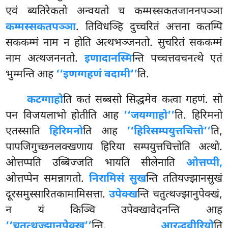
एवं ब्यतिरेकतो अन्वयतो च कम्मस्सकतजाननपञ्ञा
कम्मस्सकतपञ्ञा
. तिविधञ्हि दुच्चरितं अत्तना कतम्पि
सककम्मं नाम न होति अत्थभञ्जनतो. सुचरितं सककम्मं
नाम अत्थजननतो.
इणादानस्मि
न्ति पच्चत्तवचनत्थे एतं
भुम्मन्ति आह
‘‘इणग्गहणं वदामी’’
ति.
कटग्गाहो
ति कतं सब्बसो सिद्धमेव कत्वा गहणं. सो
पन विजयलाभो होतीति आह
‘‘जयग्गाहो’’
ति. हिरिमनो
एतस्साति
हिरिमनो
ति आह
‘‘हिरिसम्पयुत्तचित्तो’’
ति,
पापजिगुच्छनलक्खणाय हिरिया सम्पयुत्तचित्तोति अत्थो.
ओत्तप्पति उब्बिज्जति भायति सीलेनाति
ओत्तप्पी,
ओत्तप्पेन समन्नागतो.
निरामिसं सुख
न्ति ततियज्झानसुखं
दूरसमुस्सारितकामामिसत्ता.
उपेक्ख
न्ति चतुत्थज्झानुपेक्खं,
न यं किञ्चि उपेक्खावेदनन्ति आह
‘‘चतुत्थज्झानुपेक्ख’’
न्ति.
आरद्धवीरियो
ति