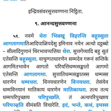
इन्द्रियसंवरसुत्तवण्णना निट्ठिता.
९. आनन्दसुत्तवण्णना
. नवमे
थेरा भिक्खू विहरन्ति बहुस्सुता
५१
आगतागमा
तिआदिपाळिपदेसु इमिनाव नयेन अत्थो दट्ठब्बो
– सीलादिगुणानं थिरभावप्पत्तिया
थेरा
. सुत्तगेय्यादि बहु सुतं
एतेसन्ति
बहुस्सुता
. वाचुग्गतधारणेन सम्मदेव गरूनं सन्तिके
आगमितभावेन आगतो परियत्तिधम्मसङ्खातो आगमो
एतेसन्ति
आगतागमा
. सुत्तातिधम्मसङ्खातस्स धम्मस्स
धारणेन
धम्मधरा
. विनयधारणेन
विनयधरा
. तेसंयेव
धम्मविनयानं मातिकाय धारणेन
मातिकाधरा
. तत्थ तत्थ
धम्मपरिपुच्छाय
परिपुच्छति
. तं अत्थपरिपुच्छाय
परिपञ्हति
वीमंसति विचारेति.
इदं, भन्ते, कथं, इमस्स