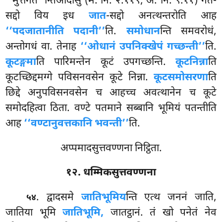
‘‘मुत्तगत’’न्तिआदीसु (म. नि. २.११९; अ. नि. ९.११) गत-
सद्दो विय इध
जात
-सद्दो अनत्थन्तरोति आह
‘‘पदजातानीति पदानी’’
ति.
समोधान
न्ति समवरोधं,
अन्तोगधं वा. तेनाह
‘‘ओधानं उपनिक्खेपं गच्छन्ती’’
ति.
कूटङ्गमा
ति पारिमन्तेन कूटं उपगच्छन्ति.
कूटनिन्ना
ति
कूटच्छिद्दमग्गे पविसनवसेन कूटे निन्ना.
कूटसमोसरणा
ति
छिद्दे अनुपविसनवसेन च आहच्च अवत्थानेन च कूटे
समोदहित्वा ठिता. वण्टे
पतमाने सब्बानि भूमियं पतन्तीति
आह
‘‘वण्टानुवत्तकानि भवन्ती’’
ति.
अप्पमादसुत्तवण्णना निट्ठिता.
१२. धम्मिकसुत्तवण्णना
. द्वादसमे
जातिभूमिय
न्ति एत्थ जननं जाति,
५४
जातिया भूमि
जातिभूमि,
जातट्ठानं. तं खो पनेतं नेव