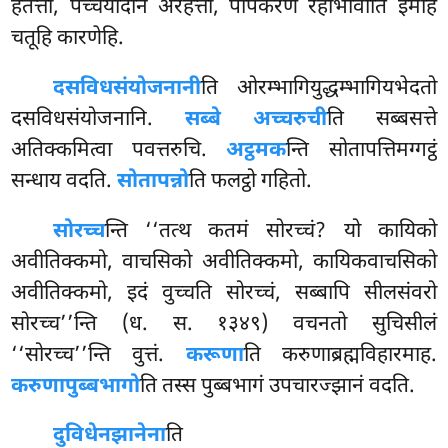
हतत्ता, पच्चयादीनं अरहत्ता, पापकरणे रहाभावाति इमेहि
चतूहि कारणेहि.
दसविधसंयोजनानी
ति ओरम्भागियुद्धम्भागियभेदतो
दसविधसंयोजनानि.
सब्बे अच्चरुची
ति सब्बसत्ते
अतिक्कमित्वा पवत्तरुचि.
अट्ठमक
न्ति सोतापत्तिमग्गट्ठं
सन्धाय वदति.
सोतापन्नो
ति फलट्ठो गहितो.
सोरच्च
न्ति
‘‘तत्थ कतमं सोरच्चं? यो कायिको
अवीतिक्कमो, वाचसिको अवीतिक्कमो, कायिकवाचसिको
अवीतिक्कमो, इदं वुच्चति सोरच्चं, सब्बापि सीलसंवरो
सोरच्च’’न्ति (ध. स. १३४९) वचनतो सुचिसीलं
‘‘सोरच्च’’न्ति वुत्तं.
करूणा
ति करुणाब्रह्मविहारमाह.
करुणापुब्बभागो
ति तस्स पुब्बभागं उपचारज्झानं वदति.
दुविधेन
झानेना
ति