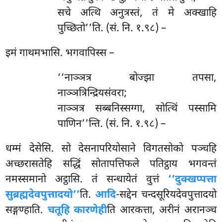
सचे अत्थि अनुत्रस्तं, तं मे अक्खाहि
पुच्छितो’’ति. (सं. नि. १.९८) –
इमं गाथमभासि. भगवापिस्स –
‘‘नाञ्ञत्र बोज्झा तपसा,
नाञ्ञत्रिन्द्रियसंवरा;
नाञ्ञत्र सब्बनिस्सग्गा, सोत्थिं पस्सामि
पाणिन’’न्ति. (सं. नि. १.९८) –
धम्मं देसेसि. सो देसनापरियोसाने विगतसोको पञ्चहि
अच्छरासतेहि सद्धिं सोतापत्तिफले पतिट्ठाय भगवन्तं
नमस्समानो अट्ठासि. तं सन्धायेतं वुत्तं
‘‘दुक्खप्पत्ता
सुब्रह्मदेवपुत्तादयो’’
ति.
आदि
-सद्देन चन्दसूरियदेवपुत्तादयो
सङ्गण्हाति.
चतूहि कारणेही
ति आरकत्ता, अरीनं अरानञ्च