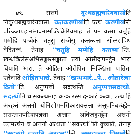
. सत्तमे
वुत्थब्रह्मचरियवासो
ति
४९
निवुत्थब्रह्मचरियवासो.
कतकरणीयो
ति एत्थ
करणीय
न्ति
परिञ्ञापहानभावनासच्छिकिरियमाह. तं पन यस्मा चतूहि
मग्गेहि पच्चेकं चतूसु सच्चेसु कत्तब्बत्ता सोळसविधं
वेदितब्बं. तेनाह
‘‘चतूहि मग्गेहि कत्तब्ब’’
न्ति.
खन्धकिलेसअभिसङ्खारसङ्खाता तयो ओसीदापनट्ठेन भारा
वियाति भारा. ते ओहिता ओरोपिता निक्खित्ता पातिता
एतेनाति
ओहितभारो
. तेनाह
‘‘खन्धभारं…पे… ओतारेत्वा
ठितो’’
ति. अनुप्पत्तो सदत्थन्ति
अनुप्पत्तसदत्थो.
सदत्थो
ति च सकत्थमाह क-कारस्स द-कारं कत्वा. एत्थ हि
अरहत्तं अत्तनो योनिसोमनसिकारायत्तत्ता अत्तूपनिबन्धट्ठेन
ससन्तानपरियापन्नत्ता अत्तानं अविजहनट्ठेन अत्तनो
उत्तमत्थेन च अत्तनो अत्थत्ता ‘‘सकत्थो’’ति वुच्चति. तेनाह
‘‘सदत्थो वुच्चति अरहत्त’’
न्ति.
सम्मदञ्ञा विमुत्तो
ति