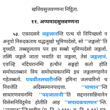
खत्तियसुत्तवण्णना निट्ठिता.
११. अप्पमादसुत्तवण्णना
. एकादसमे
जङ्गलान
न्ति एत्थ यो निपिच्छलो न
५३
अनूपो निरुदकताय थद्धलूखो भूमिप्पदेसो, सो ‘‘जङ्गलो’’ति
वुच्चति. तब्बहुलताय पन इध सब्बो भूमिप्पदेसो जङ्गलो.
तस्मिं जङ्गले जाता भवाति वा जङ्गला, तेसं
जङ्गलानं
.
एवञ्हि नदिचरानम्पि हत्थीनं सङ्गहो कतो होति
समोधातब्बानं विय समोधायकानम्पि इध जङ्गलग्गहणेन
गहेतब्बतो.
पथवीतलचारीन
न्ति इमिना जलचारिनो च
निवत्तेति अदिस्समानपादत्ता.
‘‘पाणान’’
न्ति
साधारणवचनम्पि
‘‘पदजातानी’’
ति सद्दन्तरसन्निधानेन
विसेसनिविट्ठमेव होतीति आह
‘‘सपादकपाणान’’
न्ति.