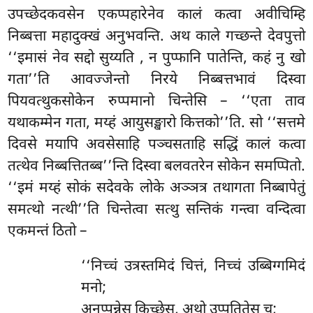
उपच्छेदकवसेन एकप्पहारेनेव कालं कत्वा अवीचिम्हि
निब्बत्ता महादुक्खं अनुभवन्ति. अथ काले गच्छन्ते देवपुत्तो
‘‘इमासं नेव सद्दो सुय्यति
, न पुप्फानि पातेन्ति, कहं नु खो
गता’’ति आवज्जेन्तो निरये निब्बत्तभावं दिस्वा
पियवत्थुकसोकेन रुप्पमानो चिन्तेसि – ‘‘एता ताव
यथाकम्मेन गता, मय्हं आयुसङ्खारो कित्तको’’ति. सो ‘‘सत्तमे
दिवसे मयापि अवसेसाहि पञ्चसताहि सद्धिं कालं कत्वा
तत्थेव निब्बत्तितब्ब’’न्ति दिस्वा बलवतरेन सोकेन समप्पितो.
‘‘इमं मय्हं सोकं सदेवके लोके अञ्ञत्र तथागता निब्बापेतुं
समत्थो नत्थी’’ति चिन्तेत्वा सत्थु सन्तिकं गन्त्वा वन्दित्वा
एकमन्तं ठितो –
‘‘निच्चं उत्रस्तमिदं चित्तं, निच्चं उब्बिग्गमिदं
मनो;
अनुप्पन्नेसु किच्छेसु, अथो उप्पतितेसु च;