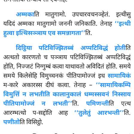
समगतिकं सन्धाय सा एवमाह.
अम्मका
ति मातुगामो. उपचारवचनञ्हेतं. इत्थीसु
यदिदं अम्मका मातुगामो जननी जनिकाति. तेनाह
‘‘इत्थी
हुत्वा इत्थिसञ्ञाय एव समन्नागता’’
ति.
दिट्ठिया पटिविज्झितब्बं अप्पटिविद्धं होती
ति
अत्थतो कारणतो च पञ्ञाय पटिविज्झितब्बं अप्पटिविद्धं
होति, निज्जटं निग्गुम्बं कत्वा याथावतो अविदितं होति. समये
समये किलेसेहि विमुच्चनकं पीतिपामोज्जं इध
सामायिकं
म-कारे अकारस्स दीघं कत्वा. तेनाह –
‘‘सामायिकम्पि
विमुत्तिं न लभतीति कालानुकालं धम्मस्सवनं निस्साय
पीतिपामोज्जं न लभती’’
ति.
पमिणन्ती
ति एत्थ
आरम्भत्थो प-सद्दोति आह
‘‘तुलेतुं आरभन्ती’’
ति.
पणीतो
ति विसिट्ठो.