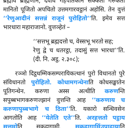
ब्रह्माव ब्राह्मणानं, देवोव गहपतिकानं सक्कतो गरुकतो
मानितो पूजितो अपचितो उत्तमगारवट्ठानं अहोसि. तेन वुत्तं
‘‘रेणुआदीनं सत्तन्नं राजूनं पुरोहितो’’
ति. इमेव सत्त
भारधारा महाराजानो. वुत्तञ्हेतं –
‘‘सत्तभू ब्रह्मदत्तो च, वेस्सभू भरतो सह;
रेणु द्वे च धतरट्ठा, तदासुं सत्त भारधा’’ति.
(दी. नि. अट्ठ. २.३०८);
रञ्ञो दिट्ठधम्मिकसम्परायिकत्थानं पुरो विधानतो पुरे
संविधानतो
पुरोहितो. कोधामगन्धेना
ति कोधसङ्खातेन
पूतिगन्धेन. करुणा अस्स अत्थीति
करुण
न्ति
सपुब्बभागकरुणज्झानं वुत्तन्ति आह
‘‘करुणाय च
करुणापुब्बभागे च ठिता’’
ति. यकारो सन्धिवसेन
आगतोति आह
‘‘येतेति एते’’
ति.
अरहत्ततो पट्ठाय
सत्तमो
ति सकदागामी.
सकदागामिं
उपादाया
ति