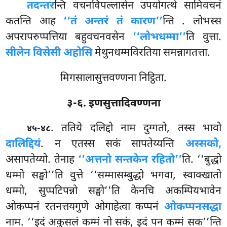
तदन्तर
न्ति वचनविपल्लासेन उपयोगत्थे सामिवचनं
कतन्ति आह
‘‘तं अन्तरं तं कारण’’
न्ति
. लोभस्स
अपरापरुप्पत्तिया बहुवचनवसेन
‘‘लोभधम्मा’’
ति वुत्ता.
सीलेन विसेसी अहोसि
मेथुनधम्मविरतिया समन्नागतत्ता.
मिगसालासुत्तवण्णना निट्ठिता.
३-६. इणसुत्तादिवण्णना
. ततिये
दलिद्दो नाम दुग्गतो, तस्स भावो
४५-४८
दालिद्दियं
. न एतस्स सकं सापतेय्यन्ति
अस्सको,
असापतेय्यो. तेनाह
‘‘अत्तनो सन्तकेन रहितो’’
ति. ‘‘बुद्धो
धम्मो सङ्घो’’ति वुत्ते ‘‘सम्मासम्बुद्धो भगवा, स्वाक्खातो
धम्मो, सुप्पटिपन्नो सङ्घो’’ति केनचि अकम्पियभावेन
ओकप्पनं रतनत्तयगुणे ओगाहेत्वा कप्पनं
ओकप्पनसद्धा
नाम. ‘‘इदं अकुसलं कम्मं नो सकं, इदं पन कम्मं सक’’न्ति