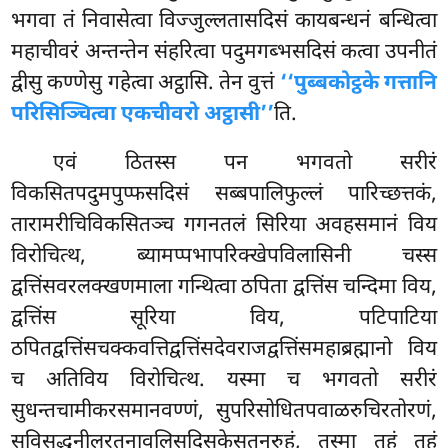
भगवा तं निवासेत्वा विज्जुल्लतासदिसं कायबन्धनं बन्धित्वा
महाचीवरं अन्तन्तेन संहरित्वा पदुमगब्भसदिसं कत्वा उपनीतं
द्वीसु कण्णेसु गहेत्वा अट्ठासि. तेन वुत्तं
‘‘पुब्बकोट्ठके गत्तानि
परिसिञ्चित्वा एकचीवरो अट्ठासी’’
ति.
एवं ठितस्स पन भगवतो सरीरं
विकसितपदुमपुप्फसदिसं सब्बपालिफुल्लं पारिच्छत्तकं,
तारामरीचिविकसितञ्च गगनतलं सिरिया अवहसमानं विय
विरोचित्थ, ब्यामप्पभापरिक्खेपविलासिनी
चस्स
द्वत्तिंसवरलक्खणमाला गन्थित्वा ठपिता द्वत्तिंस चन्दिमा विय,
द्वत्तिंस सूरिया विय, पटिपाटिया
ठपितद्वत्तिंसचक्कवत्तिद्वत्तिंसदेवराजद्वत्तिंसमहाब्रह्मानो विय
च अतिविय विरोचित्थ. यस्मा च भगवतो सरीरं
सुधन्तचामीकरसमानवण्णं, सुपरिसोधितपवाळरुचिरतोरणं,
सुविसुद्धनीलरतनावलिसदिसकेसतनुरुहं, तस्मा तहं तहं