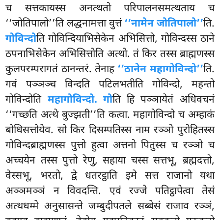
च सत्तकायस्स अनत्थतो परिपालनसमत्थताय च
‘‘जोतिपालो’’ति लद्धनामत्ता वुत्तं
‘‘नामेन जोतिपालो’’
ति.
गोविन्दो
ति गोविन्दियाभिसेकेन अभिसित्तो, गोविन्दस्स ठाने
ठपनाभिसेकेन अभिसित्तोति अत्थो. तं किर तस्स ब्राह्मणस्स
कुलपरम्परागतं ठानन्तरं. तेनाह
‘‘ठानेन महागोविन्दो’’
ति.
गवं पञ्ञञ्च विन्दति पटिलभतीति गोविन्दो, महन्तो
गोविन्दोति
महागोविन्दो. गो
ति हि पञ्ञायेतं अधिवचनं
‘‘गच्छति अत्थे बुज्झती’’ति कत्वा. महागोविन्दो च अम्हाकं
बोधिसत्तोयेव. सो किर दिसम्पतिस्स नाम रञ्ञो पुरोहितस्स
गोविन्दब्राह्मणस्स पुत्तो हुत्वा अत्तनो पितुस्स च रञ्ञो च
अच्चयेन तस्स पुत्तो रेणु, सहाया
चस्स सत्तभू, ब्रह्मदत्तो,
वेस्सभू, भरतो, द्वे धतरट्ठाति इमे सत्त राजानो यथा
अञ्ञमञ्ञं न विवदन्ति. एवं रज्जे पतिट्ठापेत्वा तेसं
अत्थधम्मे अनुसासन्ते जम्बुदीपतले सब्बेसं राजाव रञ्ञं,