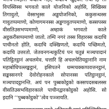
विपस्सिस्स भगवतो काले योजनिको अहोसि, सिखिस्स
तिगावुतो, वेस्सभुस्स अड्ढयोजनिको, ककुसन्धस्स
गावुतप्पमाणो, कोणागमनस्स अड्ढगावुतप्पमाणो, कस्सपस्स
वीसतिउसभप्पमाणो, अम्हाकं भगवतो काले
अट्ठकरीसप्पमाणो जातो. तम्पि नगरं तस्स विहारस्स कदाचि
पाचीनतो होति, कदाचि दक्खिणतो, कदाचि पच्छिमतो,
कदाचि उत्तरतो. जेतवनगन्धकुटियं पन चतुन्नं मञ्चपादानं
पतिट्ठितट्ठानं अचलमेव. चत्तारि हि अचलचेतियट्ठानानि नाम
महाबोधिपल्लङ्कट्ठानं, इसिपतने धम्मचक्कप्पवत्तनट्ठानं,
सङ्कस्सनगरे देवोरोहनकाले सोपानस्स पतिट्ठानट्ठानं,
मञ्चपादट्ठानन्ति. अयं पन पुब्बकोट्ठको कस्सपदसबलस्स
वीसतिउसभविहारकाले पाचीनद्वारकोट्ठको अहोसि. सो
इदानि ‘‘पुब्बकोट्ठको’’त्वेव पञ्ञायति.