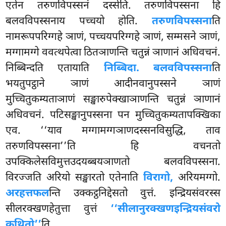
एतेन तरुणविपस्सनं दस्सेति. तरुणविपस्सना हि
बलवविपस्सनाय पच्चयो होति.
तरुणविपस्सना
ति
नामरूपपरिग्गहे ञाणं, पच्चयपरिग्गहे ञाणं, सम्मसने ञाणं,
मग्गामग्गे ववत्थपेत्वा ठितञाणन्ति चतुन्नं ञाणानं अधिवचनं.
निब्बिन्दति एतायाति
निब्बिदा. बलवविपस्सना
ति
भयतुपट्ठाने ञाणं आदीनवानुपस्सने ञाणं
मुच्चितुकम्यताञाणं सङ्खारुपेक्खाञाणन्ति चतुन्नं ञाणानं
अधिवचनं. पटिसङ्खानुपस्सना पन मुच्चितुकम्यतापक्खिका
एव. ‘‘याव मग्गामग्गञाणदस्सनविसुद्धि, ताव
तरुणविपस्सना’’ति हि वचनतो
उपक्किलेसविमुत्तउदयब्बयञाणतो बलवविपस्सना.
विरज्जति अरियो सङ्खारतो एतेनाति
विरागो,
अरियमग्गो.
अरहत्तफल
न्ति उक्कट्ठनिद्देसतो वुत्तं. इन्द्रियसंवरस्स
सीलरक्खणहेतुत्ता वुत्तं
‘‘सीलानुरक्खणइन्द्रियसंवरो
कथितो’’
ति.