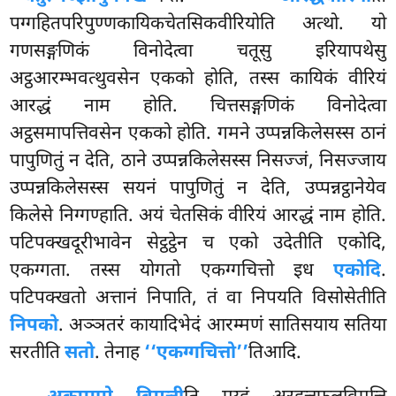
पग्गहितपरिपुण्णकायिकचेतसिकवीरियोति अत्थो. यो
गणसङ्गणिकं विनोदेत्वा चतूसु इरियापथेसु
अट्ठआरम्भवत्थुवसेन एकको होति, तस्स कायिकं वीरियं
आरद्धं नाम होति. चित्तसङ्गणिकं विनोदेत्वा
अट्ठसमापत्तिवसेन एकको होति. गमने उप्पन्नकिलेसस्स ठानं
पापुणितुं न देति, ठाने उप्पन्नकिलेसस्स निसज्जं, निसज्जाय
उप्पन्नकिलेसस्स सयनं पापुणितुं न देति, उप्पन्नट्ठानेयेव
किलेसे निग्गण्हाति. अयं चेतसिकं वीरियं आरद्धं नाम होति.
पटिपक्खदूरीभावेन सेट्ठट्ठेन च एको उदेतीति एकोदि,
एकग्गता. तस्स योगतो एकग्गचित्तो इध
एकोदि
.
पटिपक्खतो अत्तानं निपाति, तं वा निपयति विसोसेतीति
निपको
. अञ्ञतरं कायादिभेदं आरम्मणं सातिसयाय सतिया
सरतीति
सतो
. तेनाह
‘‘एकग्गचित्तो’’
तिआदि.