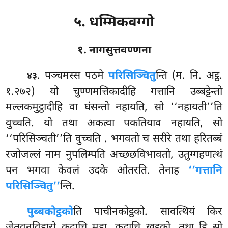
५. धम्मिकवग्गो
१. नागसुत्तवण्णना
. पञ्चमस्स पठमे
परिसिञ्चितु
न्ति (म. नि. अट्ठ.
४३
१.२७२) यो चुण्णमत्तिकादीहि गत्तानि उब्बट्टेन्तो
मल्लकमुट्ठादीहि वा घंसन्तो नहायति, सो ‘‘नहायती’’ति
वुच्चति. यो तथा अकत्वा पकतियाव नहायति, सो
‘‘परिसिञ्चती’’ति वुच्चति
. भगवतो च सरीरे तथा हरितब्बं
रजोजल्लं नाम नुपलिम्पति अच्छछविभावतो, उतुग्गहणत्थं
पन भगवा केवलं उदके ओतरति. तेनाह
‘‘गत्तानि
परिसिञ्चितु’’
न्ति.
पुब्बकोट्ठको
ति पाचीनकोट्ठको. सावत्थियं किर
जेतवनविहारो कदाचि महा, कदाचि खुद्दको. तथा हि सो