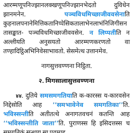
आरम्मणूपनिज्झानलक्खणूपनिज्झानभेदतो दुविधेन
झानमनेन.
पञ्चविधमिच्छाजीववसेना
ति
कुहनालपनानेमित्तिकतानिप्पेसिकतालाभेनलाभंनिजिगीसन
तासङ्खात- पञ्चविधमिच्छाजीववसेन.
न लिप्पती
ति न
अल्लीयति अनुसयतो आरम्मणकरणतो वा
तण्हादिट्ठिअभिनिवेसाभावतो. सेसमेत्थ उत्तानमेव.
नागसुत्तवण्णना निट्ठिता.
२. मिगसालासुत्तवण्णना
. दुतिये
समसमगतिया
ति क-कारस्स य-कारवसेन
४४
निद्देसोति आह
‘‘समभावेनेव समगतिका’’
ति.
भविस्सन्ती
ति अतीतत्थे अनागतवचनं कतन्ति आह
‘‘भविस्सन्तीति जाता’’
ति. पुराणस्स हि इसिदत्तस्स च