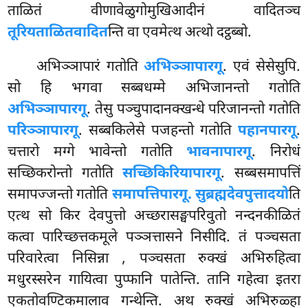
ताळितं वीणावेळुगोमुखिआदीनं वादितञ्च
तूरियताळितवादित
न्ति वा एवमेत्थ अत्थो दट्ठब्बो.
अभिञ्ञापारं गतोति
अभिञ्ञापारगू
. एवं सेसेसुपि.
सो हि भगवा सब्बधम्मे अभिजानन्तो गतोति
अभिञ्ञापारगू
. तेसु पञ्चुपादानक्खन्धे परिजानन्तो गतोति
परिञ्ञापारगू
. सब्बकिलेसे पजहन्तो गतोति
पहानपारगू
.
चत्तारो मग्गे भावेन्तो गतोति
भावनापारगू
. निरोधं
सच्छिकरोन्तो गतोति
सच्छिकिरियापारगू
. सब्बसमापत्तिं
समापज्जन्तो गतोति
समापत्तिपारगू. सुब्रह्मदेवपुत्तादयो
ति
एत्थ सो किर देवपुत्तो अच्छरासङ्घपरिवुतो नन्दनकीळितं
कत्वा पारिच्छत्तकमूले पञ्ञत्तासने निसीदि. तं पञ्चसता
परिवारेत्वा निसिन्ना
, पञ्चसता रुक्खं अभिरुहित्वा
मधुरस्सरेन गायित्वा पुप्फानि पातेन्ति. तानि गहेत्वा इतरा
एकतोवण्टिकमालाव गन्थेन्ति. अथ रुक्खं अभिरुळ्हा