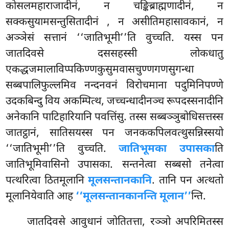
कोसलमहाराजादीनं, न चङ्किब्राह्मणादीनं, न
सक्कसुयामसन्तुसितादीनं
, न असीतिमहासावकानं, न
अञ्ञेसं सत्तानं ‘‘जातिभूमी’’ति वुच्चति. यस्स पन
जातदिवसे दससहस्सी लोकधातु
एकद्धजमालाविप्पकिण्णकुसुमवासचुण्णगणसुगन्धा
सब्बपालिफुल्लमिव नन्दनवनं विरोचमाना पदुमिनिपण्णे
उदकबिन्दु विय अकम्पित्थ, जच्चन्धादीनञ्च रूपदस्सनादीनि
अनेकानि पाटिहारियानि पवत्तिंसु. तस्स सब्बञ्ञुबोधिसत्तस्स
जातट्ठानं, सातिसयस्स पन जनककपिलवत्थुसन्निस्सयो
‘‘जातिभूमी’’ति वुच्चति.
जातिभूमका उपासका
ति
जातिभूमिवासिनो उपासका. सन्तनेत्वा सब्बसो तनेत्वा
पत्थरित्वा ठितमूलानि
मूलसन्तानकानि
. तानि पन अत्थतो
मूलानियेवाति आह
‘‘मूलसन्तानकानन्ति मूलान’’
न्ति.
जातदिवसे आवुधानं जोतितत्ता, रञ्ञो अपरिमितस्स