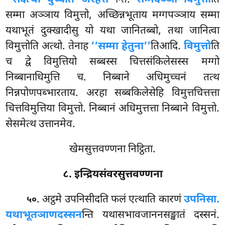
सम्मा अञ्ञाय विमुत्तो, अच्छिन्नभूताय मग्गपञ्ञाय सम्मा
यथाभूतं दुक्खादीसु यो यथा जानितब्बो, तथा जानित्वा
विमुत्तोति अत्थो. तेनाह
‘‘सम्मा हेतुना’’
तिआदि.
विमुत्तो
ति
च द्वे विमुत्तियो सब्बस्स चित्तसंकिलेसस्स मग्गो
निब्बानाधिमुत्ति च. निब्बाने अधिमुच्चनं तत्थ
निन्नपोणपब्भारताय. अरहा सब्बकिलेसेहि विमुत्तचित्तत्ता
चित्तविमुत्तिया विमुत्तो. निब्बानं अधिमुत्तत्ता निब्बाने विमुत्तो.
सेसमेत्थ उत्तानमेव.
खेमसुत्तवण्णना निट्ठिता.
८. इन्द्रियसंवरसुत्तवण्णना
. अट्ठमे
उपनिसीदति फलं एत्थाति कारणं
उपनिसा.
५०
यथाभूतञाणदस्सन
न्ति यथासभावजाननसङ्खातं दस्सनं.