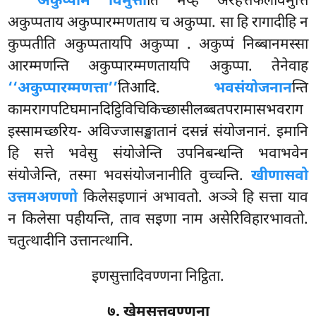
अकुप्पा
मे विमुत्ती
ति मय्हं अरहत्तफलविमुत्ति
अकुप्पताय अकुप्पारम्मणताय च अकुप्पा. सा हि रागादीहि न
कुप्पतीति अकुप्पतायपि अकुप्पा
. अकुप्पं निब्बानमस्सा
आरम्मणन्ति अकुप्पारम्मणतायपि अकुप्पा. तेनेवाह
‘‘अकुप्पारम्मणत्ता’’
तिआदि.
भवसंयोजनान
न्ति
कामरागपटिघमानदिट्ठिविचिकिच्छासीलब्बतपरामासभवराग
इस्सामच्छरिय- अविज्जासङ्खातानं दसन्नं संयोजनानं. इमानि
हि सत्ते भवेसु संयोजेन्ति उपनिबन्धन्ति भवाभवेन
संयोजेन्ति, तस्मा भवसंयोजनानीति वुच्चन्ति.
खीणासवो
उत्तमअणणो
किलेसइणानं अभावतो. अञ्ञे हि सत्ता याव
न किलेसा पहीयन्ति, ताव सइणा नाम असेरिविहारभावतो.
चतुत्थादीनि उत्तानत्थानि.
इणसुत्तादिवण्णना निट्ठिता.
७. खेमसुत्तवण्णना