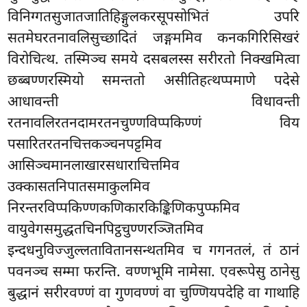
विनिग्गतसुजातजातिहिङ्गुलकरसूपसोभितं उपरि
सतमेघरतनावलिसुच्छादितं जङ्गममिव कनकगिरिसिखरं
विरोचित्थ. तस्मिञ्च समये दसबलस्स सरीरतो निक्खमित्वा
छब्बण्णरस्मियो समन्ततो असीतिहत्थप्पमाणे पदेसे
आधावन्ती विधावन्ती
रतनावलिरतनदामरतनचुण्णविप्पकिण्णं विय
पसारितरतनचित्तकञ्चनपट्टमिव
आसिञ्चमानलाखारसधाराचित्तमिव
उक्कासतनिपातसमाकुलमिव
निरन्तरविप्पकिण्णकणिकारकिङ्किणिकपुप्फमिव
वायुवेगसमुद्धतचिनपिट्ठचुण्णरञ्जितमिव
इन्दधनुविज्जुल्लतावितानसन्थतमिव च गगनतलं, तं ठानं
पवनञ्च सम्मा फरन्ति. वण्णभूमि नामेसा. एवरूपेसु ठानेसु
बुद्धानं सरीरवण्णं वा गुणवण्णं वा चुण्णियपदेहि वा गाथाहि