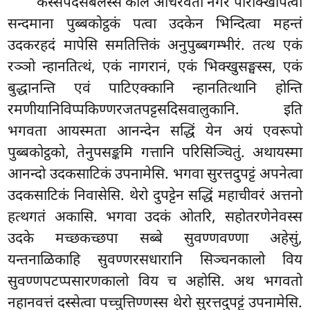
कस्सपदसबलस्स
काले अचिरवती नगरं परिक्खिपित्वा
सन्दमाना पुब्बकोट्ठकं पत्वा उदकेन भिन्दित्वा महन्तं
उदकरहदं मापेसि समतित्तिकं अनुपुब्बगम्भीरं. तत्थ एकं
रञ्ञो न्हानतित्थं, एकं नागरानं, एकं भिक्खुसङ्घस्स, एकं
बुद्धानन्ति एवं पाटिएक्कानि न्हानतित्थानि होन्ति
रमणीयानिविप्पकिण्णरजतपट्टसदिसवालुकानि. इति
भगवता आयस्मता आनन्देन सद्धिं येन अयं एवरूपो
पुब्बकोट्ठको, तेनुपसङ्कमि गत्तानि परिसिञ्चितुं. अथायस्मा
आनन्दो उदकसाटिकं उपनामेसि. भगवा सुरत्तदुपट्टं अपनेत्वा
उदकसाटिकं निवासेसि. थेरो दुपट्टेन सद्धिं महाचीवरं अत्तनो
हत्थगतं अकासि. भगवा उदकं ओतरि, सहोतरणेनेवस्स
उदके मच्छकच्छपा सब्बे सुवण्णवण्णा अहेसुं,
यन्तनाळिकाहि सुवण्णरसधारानि सिञ्चनकालो विय
सुवण्णपटप्पसारणकालो विय च अहोसि. अथ भगवतो
नहानवत्तं दस्सेत्वा पच्चुत्तिण्णस्स थेरो सुरत्तदुपट्टं उपनामेसि.