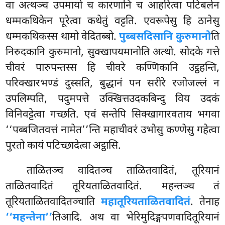
वा अत्थञ्च उपमायो च कारणानि च आहरित्वा पटिबलेन
धम्मकथिकेन पूरेत्वा कथेतुं वट्टति. एवरूपेसु हि ठानेसु
धम्मकथिकस्स थामो वेदितब्बो.
पुब्बसदिसानि कुरुमानो
ति
निरुदकानि कुरुमानो, सुक्खापयमानोति अत्थो. सोदके गत्ते
चीवरं पारुपन्तस्स हि चीवरे कण्णिकानि उट्ठहन्ति,
परिक्खारभण्डं दुस्सति, बुद्धानं पन सरीरे रजोजल्लं न
उपलिम्पति, पदुमपत्ते उक्खित्तउदकबिन्दु विय उदकं
विनिवट्टेत्वा गच्छति. एवं सन्तेपि सिक्खागारवताय भगवा
‘‘पब्बजितवत्तं नामेत’’न्ति महाचीवरं उभोसु कण्णेसु गहेत्वा
पुरतो कायं पटिच्छादेत्वा अट्ठासि.
ताळितञ्च वादितञ्च ताळितवादितं, तूरियानं
ताळितवादितं तूरियताळितवादितं. महन्तञ्च तं
तूरियताळितवादितञ्चाति
महातूरियताळितवादितं
. तेनाह
‘‘महन्तेना’’
तिआदि. अथ वा भेरिमुदिङ्गपणवादितूरियानं