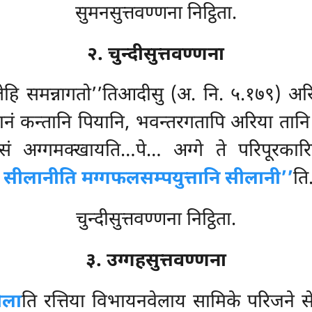
सुमनसुत्तवण्णना निट्ठिता.
२. चुन्दीसुत्तवण्णना
सीलेहि समन्नागतो’’तिआदीसु (अ. नि. ५.१७९) 
नं कन्तानि पियानि, भवन्तरगतापि अरिया तानि 
ं अग्गमक्खायति…पे… अग्गे ते परिपूरकारिनो
 सीलानीति मग्गफलसम्पयुत्तानि सीलानी’’
ति
चुन्दीसुत्तवण्णना निट्ठिता.
३. उग्गहसुत्तवण्णना
ीला
ति रत्तिया विभायनवेलाय सामिके परिजने सेय