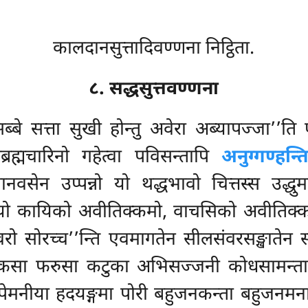
कालदानसुत्तादिवण्णना निट्ठिता.
८. सद्धसुत्तवण्णना
सब्बे सत्ता सुखी होन्तु अवेरा अब्यापज्जा’’त
ब्रह्मचारिनो गहेत्वा पविसन्तापि
अनुग्गण्हन्त
ानवसेन उप्पन्नो यो थद्धभावो चित्तस्स उद्धु
ं? यो कायिको अवीतिक्कमो, वाचसिको अवीतिक
संवरो सोरच्च’’न्ति एवमागतेन सीलसंवरसङ्खातेन
्कसा फरुसा कटुका अभिसज्जनी कोधसामन्ता अ
ेमनीया हदयङ्गमा पोरी बहुजनकन्ता बहुजनमनाप