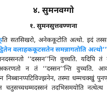
४. सुमनवग्गो
१. सुमनसुत्तवण्णना
ू
ति सतसिखरो, अनेककूटोति अत्थो. इदं तस्स 
्ठितेन वलाहककूटसतेन समन्नागतोति अत्थो’’
ानदस्सनतो ‘‘दस्सन’’न्ति वुच्चति. यदिपि तं
 अकरणतो न तं ‘‘दस्सन’’न्ति वुच्चति. आवज
न निब्बानप्पटिविज्झनेन, तस्मा धम्मचक्खुं पुनप्प
 चतुसच्चधम्मदस्सनं तदभिसमयोति नत्थेत्थ गो