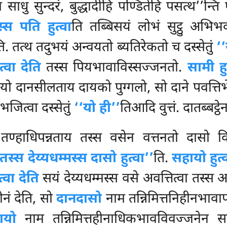
 साधु सुन्दरं, बुद्धादीहि पण्डितेहि पसत्थ’’न्ति
्स पति हुत्वा
ति तब्बिसयं लोभं सुट्ठु अभिभव
ि. तत्थ तदुभयं अन्वयतो
ब्यतिरेकतो च दस्सेतुं
‘‘
्वा देति
तस्स पियभावाविस्सज्जनतो.
सामी हु
 यो दानसीलताय दायको पुग्गलो, सो दाने पवत्त
भजित्वा दस्सेतुं
‘‘यो ही’’
तिआदि वुत्तं. दातब्बट्ठे
 तण्हाधिपन्नताय तस्स वसेन वत्तनतो दासो व
तस्स देय्यधम्मस्स दासो हुत्वा’’
ति.
सहायो हुत्
त्वा देति
सयं देय्यधम्मस्स वसे अवत्तित्वा तस्स 
ीनं देति, सो
दानदासो
नाम तन्निमित्तनिहीनभावाप
ायो
नाम तन्निमित्तहीनाधिकभावविवज्जनेन सद