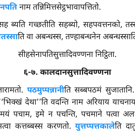
ानपति
नाम तन्निमित्तसेट्ठभावापत्तितो.
. सह ब्यति गच्छतीति सहब्यो, सहपवत्तनको, त
तस्सा
ति वा अबन्धस्स, तण्हाबन्धनेन अबन्धस्साति
सीहसेनापतिसुत्तादिवण्णना निट्ठिता.
६-७. कालदानसुत्तादिवण्णना
ारामतो.
पठमुप्पन्नानी
ति सब्बपठमं सुजातानि
‘भिक्खं देथा’’ति वदन्ति नाम अरियाय याचनाय. वुत
‘‘मयं पचाम, इमे न पचन्ति, पचमाने पत्वा अलभ
्वा कत्तब्बस्स करणतो.
युत्तप्पत्तकाले
ति दातु