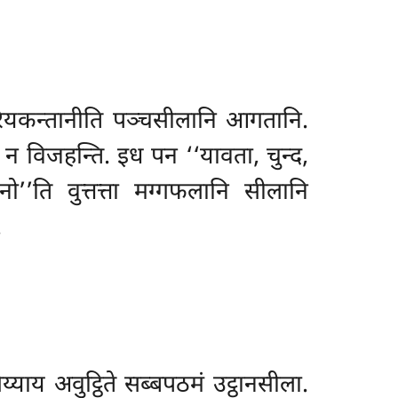
अरियकन्तानीति पञ्चसीलानि आगतानि.
न विजहन्ति. इध पन ‘‘यावता, चुन्द,
’’ति वुत्तत्ता मग्गफलानि सीलानि
.
्याय अवुट्ठिते सब्बपठमं उट्ठानसीला.