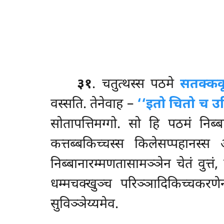
३१
. चतुत्थस्स
पठमे
सतक्कक
वस्सति. तेनेवाह –
‘‘इतो चितो च उट
सोतापत्तिमग्गो. सो हि पठमं निब्ब
कत्तब्बकिच्चस्स किलेसप्पहानस्स
निब्बानारम्मणतासामञ्ञेन चेतं वुत्तं, 
धम्मचक्खुञ्च परिञ्ञादिकिच्चकरणेन
सुविञ्ञेय्यमेव.