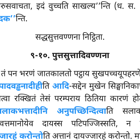
ाचता, इदं वुच्चति साखल्य’’न्ति (ध. स. १३
ोदक’’
न्ति.
सद्धसुत्तवण्णना निट्ठिता.
९-१०. पुत्तसुत्तादिवण्णना
 तं पन भरणं जातकालतो पट्ठाय सुखपच्चयूपहरणे
पादवड्ढनादीही
ति
आदि
-सद्देन मुखेन सिङ्घानि
ासेत्वा रक्खितं तेसं परम्पराय ठितिया कारण
लाकभत्तादीनि अनुपच्छिन्दित्वा
ति सलाकभत
 वत्तमानोयेव
दायस्स पटिपज्जिस्सति,
जारहं करोन्तो
ति अत्तानं दायज्जारहं करोन्तो. 