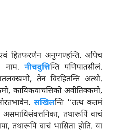
ि एवं हितफरणेन अनुग्गण्हन्ति. अपिच
ि
नाम.
नीचवुत्ति
न्ति पणिपातसीलं.
मातलक्खणो, तेन विरहितन्ति अत्थो.
्कमो, कायिकवाचसिको अवीतिक्कमो,
 सोरतभावेन.
सखिल
न्ति ‘‘तत्थ कतमं
समाधिसंवत्तनिका, तथारूपिं वाचं
ा, तथारूपिं वाचं भासिता होति. या