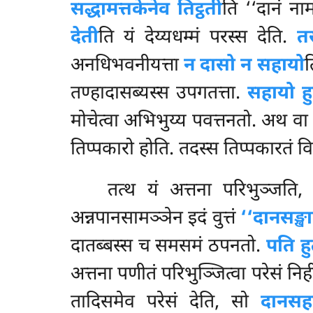
सद्धामत्तकेनेव तिट्ठती
ति ‘‘दानं नाम
देती
ति यं देय्यधम्मं परस्स देति.
तस
अनधिभवनीयत्ता
न दासो न सहायो
त
तण्हादासब्यस्स उपगतत्ता.
सहायो हुत
मोचेत्वा अभिभुय्य पवत्तनतो. अथ वा
तिप्पकारो होति. तदस्स तिप्पकारतं वि
तत्थ
यं अत्तना परिभुञ्जति,
अन्नपानसामञ्ञेन इदं वुत्तं
‘‘दानसङ्खा
दातब्बस्स च समसमं ठपनतो.
पति हु
अत्तना पणीतं परिभुञ्जित्वा परेसं निह
तादिसमेव परेसं देति, सो
दानसह