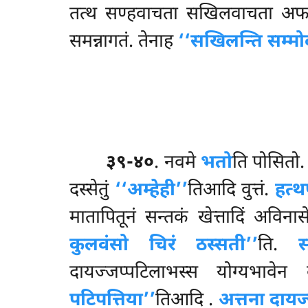
तत्थ सण्हवाचता सखिलवाचता अफरुसव
समन्नागतं. तेनाह
‘‘सखिलन्ति सम्म
३९-४०
. नवमे
भतो
ति पोसितो.
दस्सेतुं
‘‘अम्हेही’’
तिआदि वुत्तं.
हत्थ
मातापितूनं सन्तकं खेत्तादिं अविन
कुलवंसो चिरं ठस्सती’’
ति.
स
दायज्जप्पटिलाभस्स योग्यभावेन
पटिपत्तिया’’
तिआदि
.
अत्तना दायज्