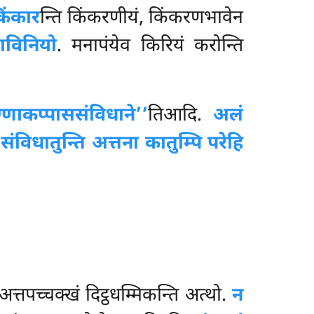
 किंकार
न्ति किंकरणीयं, किंकरणभावेन
साविनियो
. मनापंयेव किरियं करोन्ति
ण्णाकप्पाससंविधाने’’
तिआदि.
अलं
संविधातुन्ति अत्तना कातुम्पि परेहि
अत्तपच्चक्खं दिट्ठधम्मिकन्ति अत्थो.
न