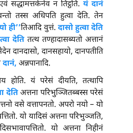
 एवं सद्धामत्तकेनेव न तिट्ठति.
यं दानं
न्तो तस्स अधिपति हुत्वा देति. तेन
यो ही’’
तिआदि वुत्तं.
दासो हुत्वा देति
त्वा देति
तत्थ तण्हादासब्यतो अत्तानं
िभेदेन दानदासो, दानसहायो, दानपतीति
न
दानं,
अन्नपानादि.
िय होति. यं परेसं दीयति, तत्थापि
वा देति
अत्तना परिभुञ्जितब्बस्स परेसं
अत्तनो वसे वत्तापनतो. अपरो नयो – यो
त्तितो. यो यादिसं अत्तना परिभुञ्जति,
िसभावापत्तितो. यो अत्तना निहीनं