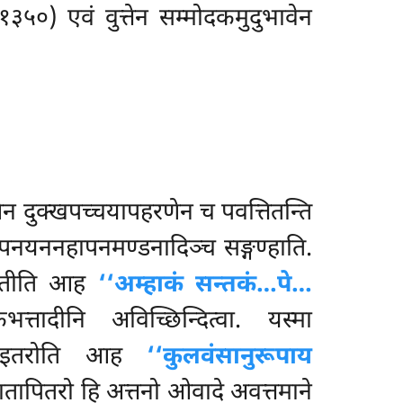
५०) एवं वुत्तेन सम्मोदकमुदुभावेन
न दुक्खपच्चयापहरणेन च पवत्तितन्ति
कापनयननहापनमण्डनादिञ्च सङ्गण्हाति.
ं होतीति आह
‘‘अम्हाकं सन्तकं…पे…
्तादीनि अविच्छिन्दित्वा. यस्मा
 न इतरोति आह
‘‘कुलवंसानुरूपाय
मातापितरो हि अत्तनो ओवादे अवत्तमाने