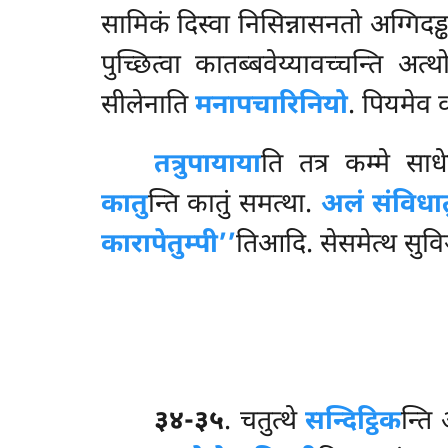
सामिकं दिस्वा निसिन्नासनतो अग्गिदड्
पुच्छित्वा कातब्बवेय्यावच्चन्ति अत
सीलेनाति
मनापचारिनियो
. पियमेव 
तत्रुपायाया
ति तत्र कम्मे सा
कातु
न्ति कातुं समत्था.
अलं संविधात
कारापेतुम्पी’’
तिआदि. सेसमेत्थ सुविञ
३४-३५
. चतुत्थे
सन्दिट्ठिक
न्ति