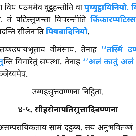
ढा विय पठममेव वुट्ठहन्तीति वा
पुब्बुट्ठायिनियो.
्थो. तं पटिस्सुणन्ता विचरन्तीति
किंकारप्पटिस्
वदन्ति सीलेनाति
पियवादिनियो
.
धेतब्बउपायभूताय वीमंसाय. तेनाह
‘‘तस्मिं उ
ु
न्ति विचारेतुं समत्था. तेनाह
‘‘अलं कातुं अलं 
्ञेय्यमेव.
उग्गहसुत्तवण्णना निट्ठिता.
४-५. सीहसेनापतिसुत्तादिवण्णना
 असम्परायिकताय सामं दट्ठब्बं. सयं अनुभवितब्बं 