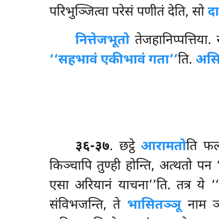
परिभुञ्जित्वा परेसं पणीतं देति, सो
द
नित्तेजभूतो
तेजहानिप्पत्तिया
‘‘सहभावं एकीभावं गता’’
ति.
असि
३६-३७
. छट्ठे
आरामतो
ति फल
किञ्चापि तुण्ही होन्ति, अत्थतो पन ‘
एसा अरियानं याचना’’ति. तत्र ये 
संविभजन्ति, ते
भासितञ्ञू
नाम ञत