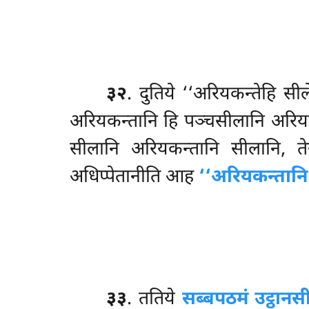
३२
. दुतिये ‘‘अरियकन्तेहि 
अरियकन्तानि
हि पञ्चसीलानि अरिया
सीलानि अरियकन्तानि सीलानि, तेस
अधिप्पेतानीति आह
‘‘अरियकन्तानि
३३
. ततिये
सब्बपठमं उट्ठानस