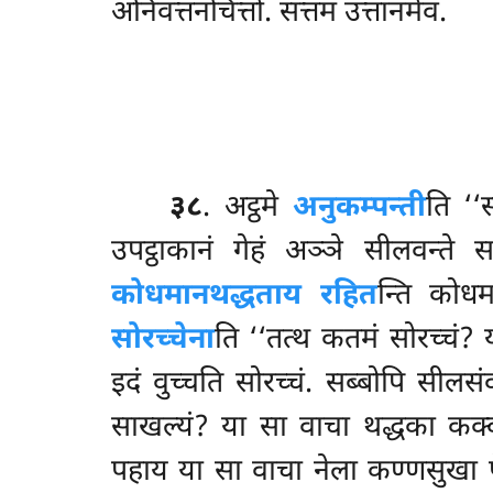
अनिवत्तनचित्तो. सत्तमं उत्तानमेव.
३८
. अट्ठमे
अनुकम्पन्ती
ति ‘‘
उपट्ठाकानं गेहं अञ्ञे सीलवन्ते स
कोधमानथद्धताय रहित
न्ति कोधम
सोरच्चेना
ति ‘‘तत्थ कतमं सोरच्च
इदं वुच्चति सोरच्चं. सब्बोपि सील
साखल्यं? या सा वाचा थद्धका कक
पहाय या सा वाचा नेला कण्णसुखा प