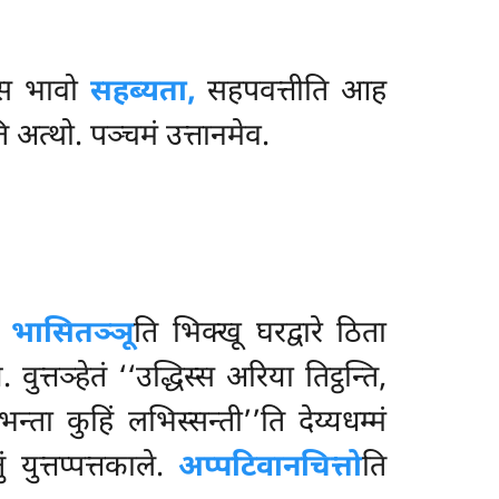
स्स भावो
सहब्यता,
सहपवत्तीति आह
 अत्थो. पञ्चमं उत्तानमेव.
.
भासितञ्ञू
ति भिक्खू घरद्वारे ठिता
्तञ्हेतं ‘‘उद्धिस्स अरिया तिट्ठन्ति,
न्ता कुहिं लभिस्सन्ती’’ति
देय्यधम्मं
ं युत्तप्पत्तकाले.
अप्पटिवानचित्तो
ति