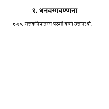
१. धनवग्गवण्णना
. सत्तकनिपातस्स
पठमो वग्गो उत्तानत्थो.
१-१०