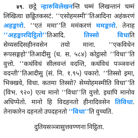
. छट्ठे
न्हारुविलेखन
न्ति चम्मं लिखन्तानं चम्मं
४९
लिखित्वा छड्डितकसटं. ‘‘एसोहमस्मी’’तिआदिना अहंकरणं
अहङ्कारो
. ‘‘एतं ममा’’ति ममंकरणं
ममङ्कारो
. तेनाह
‘‘अहङ्कारदिट्ठितो’’
तिआदि.
तिस्सो विधा
ति
सेय्यसदिसहीनवसेन तयो माना. ‘‘एकविधेन
रूपसङ्गहो’’तिआदीसु (ध. स. ५८४) कोट्ठासो ‘‘विधा’’ति
वुत्तो. ‘‘कथंविधं सीलवन्तं वदन्ति, कथंविधं पञ्ञवन्तं
वदन्ती’’तिआदीसु (सं. नि. १.९५) पकारो. ‘‘तिस्सो इमा,
भिक्खवे, विधा. कतमा तिस्सो? सेय्योहमस्मीति विधा’’ति
(विभ. ९२०) एत्थ मानो ‘‘विधा’’ति वुत्तो. इधापि मानोव
अधिप्पेतो. मानो हि विदहनतो हीनादिवसेन
तिविधा
.
तेनाकारेन दहनतो उपदहनतो
‘‘विधा’’
ति वुच्चति.
दुतियसञ्ञासुत्तवण्णना निट्ठिता.