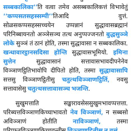
सब्बकालिका’’
ति वत्वा तमेव असब्बकालिकत्तं विभावेतुं
‘‘कप्पसतसहस्सम्पी’’
तिआदि वुत्तं.
सोळसकप्पसहस्सच्चयेन उप्पन्नानं सुद्धावासब्रह्मानं
परिनिब्बायनतो अञ्ञेसञ्च तत्थ अनुप्पज्जनतो
बुद्धसुञ्ञे
लोके
सुञ्ञं तं ठानं होति, तस्मा सुद्धावासा न सब्बकालिका.
खन्धावारट्ठानसदिसा होन्ति
सुद्धावासभूमियो.
इमिना
सुत्तेन
सुद्धावासानं सत्तावासभावदीपनेनेव
विञ्ञाणट्ठितिभावोपि दीपितो होति, तस्मा
सुद्धावासापि
सत्तसु विञ्ञाणट्ठितीसु
चतुत्थविञ्ञाणट्ठितिं,
नवसु
सत्तावासेसु
चतुत्थसत्तावासञ्च भजन्ति
.
सुखुमत्ताति
सङ्खारावसेससुखुमभावप्पत्तत्ता.
परिब्यत्तविञ्ञाणकिच्चाभावतो
नेव विञ्ञाणं,
न सब्बसो
अविञ्ञाणं होतीति
नाविञ्ञाणं,
तस्मा
परिप्फुतविञ्ञाणकिच्चवन्तीसु
विञ्ञाणट्ठितीसु न वुत्तं
.