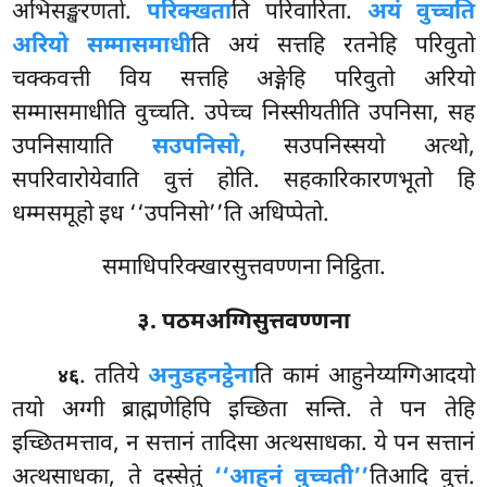
अभिसङ्खरणतो.
परिक्खता
ति परिवारिता.
अयं वुच्चति
अरियो सम्मासमाधी
ति अयं सत्तहि रतनेहि परिवुतो
चक्कवत्ती विय सत्तहि अङ्गेहि परिवुतो अरियो
सम्मासमाधीति वुच्चति. उपेच्च निस्सीयतीति उपनिसा, सह
उपनिसायाति
सउपनिसो,
सउपनिस्सयो अत्थो,
सपरिवारोयेवाति वुत्तं होति. सहकारिकारणभूतो हि
धम्मसमूहो इध ‘‘उपनिसो’’ति अधिप्पेतो.
समाधिपरिक्खारसुत्तवण्णना निट्ठिता.
३. पठमअग्गिसुत्तवण्णना
. ततिये
अनुडहनट्ठेना
ति कामं आहुनेय्यग्गिआदयो
४६
तयो अग्गी ब्राह्मणेहिपि इच्छिता सन्ति. ते पन तेहि
इच्छितमत्ताव, न सत्तानं तादिसा अत्थसाधका. ये पन सत्तानं
अत्थसाधका, ते दस्सेतुं
‘‘आहुनं वुच्चती’’
तिआदि वुत्तं.