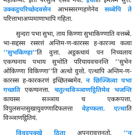
महाकप्पा. इतो परेसुपि एसेव नयो.
इधा
ति इमस्मिं सुत्ते.
उक्कट्ठपरिच्छेदवसेन
आभस्सरग्गहणेनेव
सब्बेपि ते
परित्ताभाअप्पमाणाभापि गहिता.
सुन्दरा पभा सुभा, ताय किण्णा सुभाकिण्णाति वत्तब्बे.
भा-सद्दस्स रस्सत्तं अन्तिम-ण-कारस्स ह-कारञ्च कत्वा
‘‘सुभकिण्हा’’
ति वुत्ता. अट्ठकथायं पन निच्चलाय
एकग्घनाय पभाय सुभोति परियायवचनन्ति ‘‘सुभेन
ओकिण्णा विकिण्णा’’ति अत्थो वुत्तो. एत्थापि अन्तिम-ण-
कारस्स ह-कारकरणं इच्छितब्बमेव.
न छिज्जित्वा पभा
गच्छति
एकग्घनत्ता.
चतुत्थविञ्ञाणट्ठितिमेव भजन्ति
कायस्स सञ्ञाय च एकरूपत्ता.
विपुलसन्तसुखायुवण्णादिफलत्ता
वेहप्फला. एत्था
ति
विञ्ञाणट्ठितियं.
विवट्टपक्खे ठिता
अपुनरावत्तनतो.
‘‘न