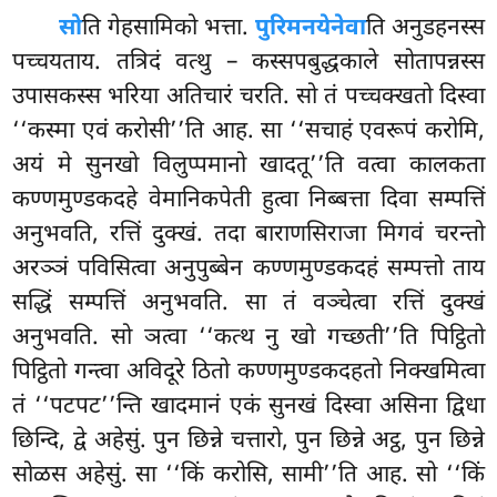
सो
ति
गेहसामिको भत्ता.
पुरिमनयेनेवा
ति अनुडहनस्स
पच्चयताय. तत्रिदं वत्थु – कस्सपबुद्धकाले सोतापन्नस्स
उपासकस्स भरिया अतिचारं चरति. सो तं पच्चक्खतो दिस्वा
‘‘कस्मा एवं करोसी’’ति आह. सा ‘‘सचाहं एवरूपं करोमि,
अयं मे सुनखो विलुप्पमानो
खादतू’’ति वत्वा कालकता
कण्णमुण्डकदहे वेमानिकपेती हुत्वा निब्बत्ता दिवा सम्पत्तिं
अनुभवति, रत्तिं दुक्खं. तदा बाराणसिराजा मिगवं चरन्तो
अरञ्ञं पविसित्वा अनुपुब्बेन कण्णमुण्डकदहं सम्पत्तो ताय
सद्धिं सम्पत्तिं अनुभवति. सा तं वञ्चेत्वा रत्तिं दुक्खं
अनुभवति. सो ञत्वा ‘‘कत्थ नु खो गच्छती’’ति पिट्ठितो
पिट्ठितो गन्त्वा अविदूरे ठितो कण्णमुण्डकदहतो निक्खमित्वा
तं ‘‘पटपट’’न्ति खादमानं एकं सुनखं दिस्वा असिना द्विधा
छिन्दि, द्वे अहेसुं. पुन छिन्ने चत्तारो, पुन छिन्ने अट्ठ, पुन छिन्ने
सोळस अहेसुं. सा ‘‘किं करोसि, सामी’’ति आह. सो ‘‘किं