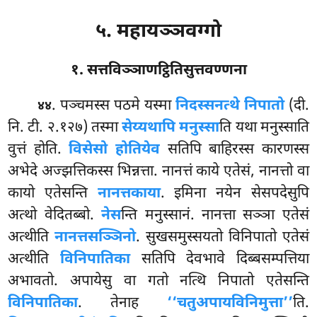
५. महायञ्ञवग्गो
१. सत्तविञ्ञाणट्ठितिसुत्तवण्णना
. पञ्चमस्स
पठमे यस्मा
निदस्सनत्थे निपातो
(दी.
४४
नि. टी. २.१२७) तस्मा
सेय्यथापि मनुस्सा
ति यथा मनुस्साति
वुत्तं होति.
विसेसो होतियेव
सतिपि बाहिरस्स कारणस्स
अभेदे अज्झत्तिकस्स भिन्नत्ता. नानत्तं काये एतेसं, नानत्तो वा
कायो एतेसन्ति
नानत्तकाया
. इमिना नयेन सेसपदेसुपि
अत्थो वेदितब्बो.
नेस
न्ति मनुस्सानं. नानत्ता सञ्ञा एतेसं
अत्थीति
नानत्तसञ्ञिनो
. सुखसमुस्सयतो विनिपातो एतेसं
अत्थीति
विनिपातिका
सतिपि देवभावे दिब्बसम्पत्तिया
अभावतो. अपायेसु वा गतो नत्थि निपातो एतेसन्ति
विनिपातिका
. तेनाह
‘‘चतुअपायविनिमुत्ता’’
ति.