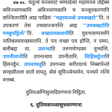
. चतुत्थे यञ्ञवाटं सम्पादेत्वा महायञ्ञं उद्दिस्स
४७-४८
सविञ्ञाणकानि अविञ्ञाणकानि च यञ्ञूपकरणानि
सज्जितानीति आह पाळियं
‘‘महायञ्ञो उपक्खटो’’
ति. तं
उपकरणं तेसं तथासज्जनन्ति आह
‘‘उपक्खटोति
पच्चुपट्ठितो’’
ति.
वच्छतरसतानी
ति युवभावप्पत्तानि
नातिबलववच्छसतानि. ते पन वच्छा एव होन्ति, न दम्मा,
बलीबद्दा वा.
उरब्भा
ति तरुणमेण्डका वुच्चन्ति.
उपनीतानी
ति ठपनत्थाय उपनीतानि.
विहिंसट्ठेना
ति
हिंसनट्ठेन.
उपवायतू
ति उपगन्त्वा सरीरदरथं निब्बापेन्तो
सण्हसीतला वातो वायतु. सेसं सुविञ्ञेय्यमेव. पञ्चमे नत्थि
वत्तब्बं.
दुतियअग्गिसुत्तादिवण्णना निट्ठिता.
६. दुतियसञ्ञासुत्तवण्णना