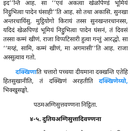
इद’’न्ति आह. सा ‘‘एवं अकत्वा खेळपिण्डं भूमियं
निट्ठुभित्वा पादेन घंसाही’’ति आह. सो तथा अकासि. सुनखा
अन्तरधायिंसु. मुट्ठियोगो किरायं तस्स सुनखन्तरधानस्स,
यदिदं खेळपिण्डं भूमियं निट्ठुभित्वा पादेन घंसनं, तं दिवसं
तस्सा कम्मं खीणं. राजा विप्पटिसारी हुत्वा गन्तुं आरद्धो. सा
‘‘मय्हं, सामि, कम्मं खीणं, मा अगमासी’’ति आह. राजा
अस्सुत्वाव गतो.
दक्खिणा
ति चत्तारो पच्चया दीयमाना दक्खन्ति एतेहि
हितसुखानीति, तं दक्खिणं अरहतीति
दक्खिणेय्यो,
भिक्खुसङ्घो.
पठमअग्गिसुत्तवण्णना निट्ठिता.
४-५. दुतियअग्गिसुत्तादिवण्णना