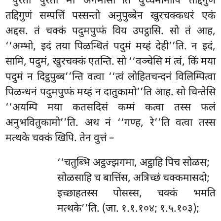
‘‘पुरतो पुरतो मा अगमासी’’ति वुच्चमानोपि तद्दिगुणं
तद्दिगुणं सम्पत्तिं पस्सन्तो अनुपुब्बेन खुरचक्कधरं एकं
अद्दस. तं चक्कं पदुमपुप्फं विय उपट्ठासि. सो तं आह,
‘‘अम्भो, इदं तया पिळन्धितं पदुमं मय्हं देही’’ति. न इदं,
सामि, पदुमं, खुरचक्कं एतन्ति. सो ‘‘वञ्चेसि मं त्वं, किं मया
पदुमं न दिट्ठपुब्ब’’न्ति वत्वा ‘‘त्वं लोहितचन्दनं विलिम्पित्वा
पिळन्धनं पदुमपुप्फं मय्हं न दातुकामो’’ति आह. सो चिन्तेसि
‘‘अयम्पि मया कतसदिसं कम्मं कत्वा तस्स फलं
अनुभवितुकामो’’ति. अथ नं ‘‘गण्ह, रे’’ति वत्वा तस्स
मत्थके चक्कं खिपि. तेन वुत्तं –
‘‘चतुब्भि अट्ठज्झगमा, अट्ठाहि पिच सोळस;
सोळसाहि च बात्तिंस, अत्रिच्छं चक्कमासदो;
इच्छाहतस्स पोसस्स, चक्कं भमति
मत्थके’’ति. (जा. १.१.१०४; १.५.१०३);