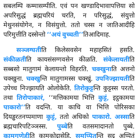
सबलम्पि कम्मासम्पीति. एवं पन खण्डादिभावापत्तिया सो
अपरिसुद्धं ब्रह्मचरियं चरति, न परिसुद्धं, संयुत्तो
मेथुनसंयोगेन, न
विसंयुत्तो. ततो चस्स न जातिआदीहि
परिमुत्तीति दस्सेन्तो
‘‘अयं वुच्चती’’
तिआदिमाह.
सञ्जग्घती
ति किलेसवसेन महाहसितं हसति.
संकीळती
ति कायसंसग्गवसेन कीळति.
संकेलायती
ति
सब्बसो मातुगामं केलायन्तो विहरति.
चक्खुना
ति अत्तनो
चक्खुना.
चक्खु
न्ति
मातुगामस्स चक्खुं.
उपनिज्झायती
ति
उपेच्च निज्झायति ओलोकेति.
तिरोकुट्ट
न्ति कुट्टस्स परतो.
तथा
तिरोपाकारं,
‘‘मत्तिकामया भित्ति
कुट्टं,
इट्ठकामया
पाकारो’’
ति वदन्ति. या काचि वा भित्ति पोरिसका
दियड्ढरतनप्पमाणा
कुट्टं,
ततो अधिको
पाकारो. अस्सा
ति
ब्रह्मचारिपटिञ्ञस्स.
पुब्बे
ति वतसमादानतो पुब्बे.
कामगुणेही
ति कामकोट्ठासेहि.
समप्पित
न्ति सुट्ठु अप्पितं