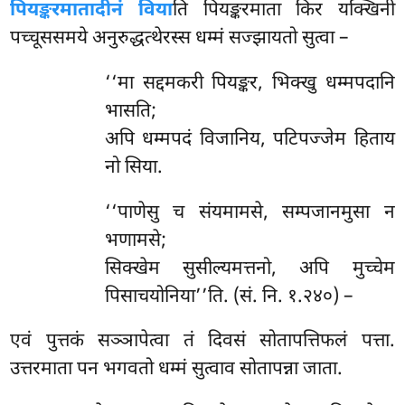
पियङ्करमातादीनं विया
ति पियङ्करमाता किर यक्खिनी
पच्चूससमये अनुरुद्धत्थेरस्स धम्मं सज्झायतो सुत्वा –
‘‘मा
सद्दमकरी पियङ्कर, भिक्खु धम्मपदानि
भासति;
अपि धम्मपदं विजानिय, पटिपज्जेम हिताय
नो सिया.
‘‘पाणेसु च संयमामसे, सम्पजानमुसा न
भणामसे;
सिक्खेम सुसील्यमत्तनो, अपि मुच्चेम
पिसाचयोनिया’’ति. (सं. नि. १.२४०) –
एवं पुत्तकं सञ्ञापेत्वा तं दिवसं सोतापत्तिफलं पत्ता.
उत्तरमाता पन भगवतो धम्मं सुत्वाव सोतापन्ना जाता.