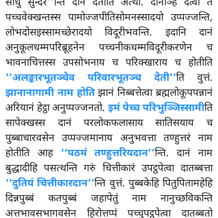
साधु सुन्दर’’न्ति दानं देतीति अत्थो. दानञ्हि दत्वा तं
पच्चवेक्खन्तस्स पामोज्जपीतिसोमनस्सादयो उप्पज्जन्ति,
लोभदोसइस्सामच्छेरादयो विदूरीभवन्ति. इदानि दानं
अनुकूलधम्मपरिब्रूहनेन पच्चनीकधम्मविदूरीकरणेन च
भावनाचित्तस्स उपसोभनाय च परिक्खाराय च होतीति
‘‘अलङ्कारभूतञ्चेव परिवारभूतञ्च देती’’
ति वुत्तं.
झानानागामी नाम होति
झानं निब्बत्तेत्वा
ब्रह्मलोकूपपन्नानं
अरियानं हेट्ठा अनुप्पज्जनतो.
इमं पेच्च परिभुञ्जिस्सामी
ति
सापेक्खस्स दानं परलोकफलासाय सातिसयाय च
पुब्बाचारवसेन उप्पज्जमानाय अनुभवत्ता तण्हुत्तरं नाम
होतीति आह
‘‘पठमं तण्हुत्तरियदान’’
न्ति. दानं नाम
बुद्धादीहि पसत्थन्ति गरुं चित्तीकारं उपट्ठपेत्वा दातब्बत्ता
‘‘दुतियं चित्तीकारदान’’
न्ति वुत्तं. पुब्बकेहि पितुपितामहेहि
दिन्नपुब्बं कतपुब्बं जहापेतुं नाम नानुच्छविकन्ति
अत्तभावसभागवसेन हिरोत्तप्पं पच्चुपट्ठपेत्वा दातब्बतो