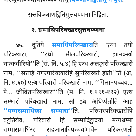
सत्तविञ्ञाणट्ठितिसुत्तवण्णना निट्ठिता.
२. समाधिपरिक्खारसुत्तवण्णना
. दुतिये
समाधिपरिक्खारा
ति एत्थ तयो
४५
परिक्खारा. ‘‘रथो सीलपरिक्खारो, झानक्खो
चक्कवीरियो’’ति (सं. नि. ५.४) हि एत्थ अलङ्कारो परिक्खारो
नाम. ‘‘सत्तहि नगरपरिक्खारेहि सुपरिक्खतं होती’’ति (अ.
नि. ७.६७) एत्थ परिवारो परिक्खारो नाम. ‘‘गिलानपच्चय…
पे… जीवितपरिक्खारा’’ति (म. नि. १.१९१-१९२) एत्थ
सम्भारो परिक्खारो नाम. सो इध अधिप्पेतोति आह
‘‘मग्गसमाधिस्स सम्भारा’’
ति. परिवारपरिक्खारोपि
वट्टतियेव. परिवारो हि सम्मादिट्ठादयो मग्गधम्मा
सम्मासमाधिस्स सहजातादिपच्चयभावेन परिकरणतो