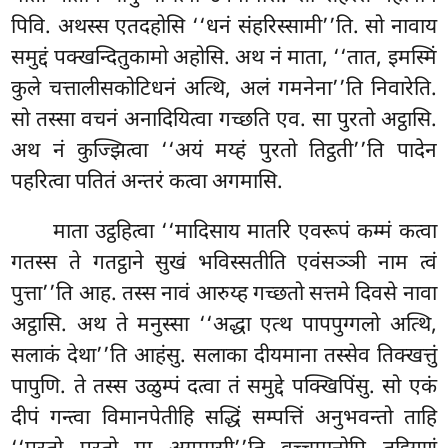
पिवि. अथस्स एतदहोसि ‘‘धनं संहरिस्सामी’’ति. सो नावाय
समुद्दं पक्खन्दितुकामो अहोसि. अथ नं माता, ‘‘तात, इमस्मिं
कुले चत्तालीसकोटिधनं अत्थि, अलं गमनेना’’ति निवारेति.
सो तस्सा वचनं अनादियित्वा गच्छति एव. सा पुरतो अट्ठासि.
अथ नं कुज्झित्वा ‘‘अयं मय्हं पुरतो तिट्ठती’’ति पादेन
पहरित्वा पतितं अन्तरं कत्वा अगमासि.
माता उट्ठहित्वा ‘‘मादिसाय मातरि एवरूपं कम्मं कत्वा
गतस्स ते गतट्ठाने सुखं भविस्सतीति एवंसञ्ञी नाम त्वं
पुत्ता’’ति आह. तस्स नावं आरुय्ह गच्छतो सत्तमे दिवसे नावा
अट्ठासि. अथ ते मनुस्सा ‘‘अद्धा एत्थ पापपुग्गलो अत्थि,
सलाकं देथा’’ति आहंसु. सलाका दीयमाना तस्सेव तिक्खत्तुं
पापुणि. ते तस्स उळुम्पं दत्वा तं समुद्दे पक्खिपिंसु. सो एकं
दीपं गन्त्वा विमानपेतीहि सद्धिं सम्पत्तिं अनुभवन्तो ताहि