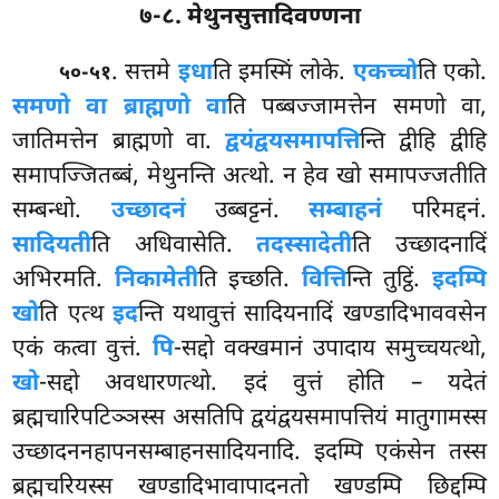
७-८. मेथुनसुत्तादिवण्णना
. सत्तमे
इधा
ति इमस्मिं लोके.
एकच्चो
ति एको.
५०-५१
समणो वा ब्राह्मणो वा
ति पब्बज्जामत्तेन समणो वा,
जातिमत्तेन ब्राह्मणो वा.
द्वयंद्वयसमापत्ति
न्ति द्वीहि द्वीहि
समापज्जितब्बं, मेथुनन्ति अत्थो. न हेव खो समापज्जतीति
सम्बन्धो.
उच्छादनं
उब्बट्टनं.
सम्बाहनं
परिमद्दनं.
सादियती
ति अधिवासेति.
तदस्सादेती
ति उच्छादनादिं
अभिरमति.
निकामेती
ति इच्छति.
वित्ति
न्ति तुट्ठिं.
इदम्पि
खो
ति एत्थ
इद
न्ति यथावुत्तं सादियनादिं खण्डादिभाववसेन
एकं कत्वा वुत्तं.
पि
-सद्दो वक्खमानं उपादाय समुच्चयत्थो,
खो
-सद्दो अवधारणत्थो. इदं वुत्तं होति – यदेतं
ब्रह्मचारिपटिञ्ञस्स असतिपि द्वयंद्वयसमापत्तियं मातुगामस्स
उच्छादननहापनसम्बाहनसादियनादि. इदम्पि एकंसेन तस्स
ब्रह्मचरियस्स खण्डादिभावापादनतो खण्डम्पि छिद्दम्पि