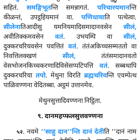
सहितं.
समङ्गिभूत
न्ति समन्नागतं.
परिचारयमान
न्ति
कीळन्तं, उपट्ठहियमानं वा.
पणिधाया
ति पत्थेत्वा.
सीलेना
तिआदीसु यमनियमादिसमादानवसेन
सीलं,
अवीतिक्कमवसेन
वतं
. उभयम्पि वा
सीलं,
दुक्करचरियवसेन पवत्तितं
वतं
. तंतंअकिच्चसम्मततो वा
निवत्तिलक्खणं
सीलं,
तंतंसमादानवतो
वेसभोजनकिच्चकरणादिविसेसप्पटिपत्ति
वतं
. सब्बथापि
दुक्करचरिया
तपो
. मेथुना विरति
ब्रह्मचरिय
न्ति एवम्पेत्थ
पाळिवण्णना वेदितब्बा. अट्ठमं उत्तानमेव.
मेथुनसुत्तादिवण्णना निट्ठिता.
९. दानमहप्फलसुत्तवण्णना
. नवमे
‘‘साहु दान’’न्ति दानं देती
ति ‘‘दानं नाम
५२