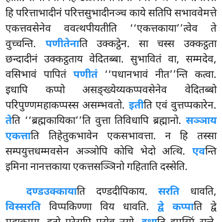
हि परित्ताभादीनं परित्तसुभादीनञ्च काये सतिपि सभाववेमत्ते
एकत्तवसेनेव ववत्थपीयतीति ‘‘एकत्तकाया’’त्वेव ते
वुच्चन्ति.
पणीतेना
ति उक्कट्ठेन. सा चस्स उक्कट्ठता
छन्दादीनं उक्कट्ठताय वेदितब्बा. सुभावितं वा, सम्मदेव,
वसिभावं पापितं
पणीतं
‘‘पधानभावं नीत’’न्ति कत्वा.
इधापि कप्पो असङ्ख्येय्यकप्पवसेनेव वेदितब्बो
परिपुण्णमहाकप्पस्स असम्भवतो.
इती
ति एवं वुत्तप्पकारेन.
ते
ति ‘‘ब्रह्मकायिका’’ति वुत्ता तिविधापि ब्रह्मानो.
सञ्ञाय
एकत्ता
ति तिहेतुकभावेन एकसभावत्ता. न हि तस्सा
सम्पयुत्तधम्मवसेन अञ्ञोपि कोचि भेदो अत्थि.
एव
न्ति
इमिना नानत्तकाया एकत्तसञ्ञिनो गहिताति दस्सेति.
दण्डउक्काया
ति
दण्डदीपिकाय.
सरति
धावति,
विस्सरति
विप्पकिण्णा विय धावति.
द्वे कप्पा
ति द्वे