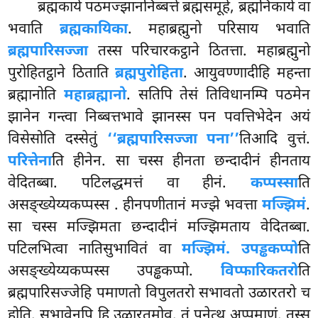
ब्रह्मकाये पठमज्झाननिब्बत्ते ब्रह्मसमूहे, ब्रह्मनिकाये वा
भवाति
ब्रह्मकायिका
. महाब्रह्मुनो परिसाय भवाति
ब्रह्मपारिसज्जा
तस्स परिचारकट्ठाने ठितत्ता. महाब्रह्मुनो
पुरोहितट्ठाने ठिताति
ब्रह्मपुरोहिता
. आयुवण्णादीहि महन्ता
ब्रह्मानोति
महाब्रह्मानो
. सतिपि तेसं तिविधानम्पि पठमेन
झानेन गन्त्वा निब्बत्तभावे झानस्स पन पवत्तिभेदेन अयं
विसेसोति दस्सेतुं
‘‘ब्रह्मपारिसज्जा पना’’
तिआदि वुत्तं.
परित्तेना
ति हीनेन. सा चस्स हीनता छन्दादीनं हीनताय
वेदितब्बा. पटिलद्धमत्तं वा हीनं.
कप्पस्सा
ति
असङ्ख्येय्यकप्पस्स
. हीनपणीतानं मज्झे भवत्ता
मज्झिमं
.
सा चस्स मज्झिमता छन्दादीनं मज्झिमताय वेदितब्बा.
पटिलभित्वा नातिसुभावितं वा
मज्झिमं. उपड्ढकप्पो
ति
असङ्ख्येय्यकप्पस्स उपड्ढकप्पो.
विप्फारिकतरो
ति
ब्रह्मपारिसज्जेहि पमाणतो विपुलतरो सभावतो उळारतरो च
होति. सभावेनपि हि उळारतमोव. तं पनेत्थ अप्पमाणं. तस्स