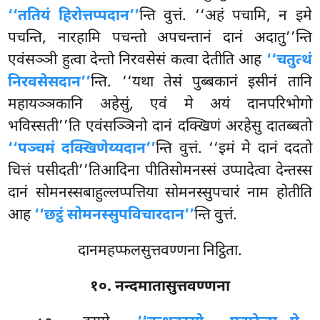
‘‘ततियं हिरोत्तप्पदान’’
न्ति वुत्तं. ‘‘अहं पचामि, न इमे
पचन्ति, नारहामि पचन्तो अपचन्तानं दानं अदातु’’न्ति
एवंसञ्ञी हुत्वा देन्तो निरवसेसं कत्वा देतीति आह
‘‘चतुत्थं
निरवसेसदान’’
न्ति. ‘‘यथा तेसं पुब्बकानं इसीनं तानि
महायञ्ञकानि अहेसुं, एवं मे अयं दानपरिभोगो
भविस्सती’’ति एवंसञ्ञिनो दानं दक्खिणं अरहेसु दातब्बतो
‘‘पञ्चमं दक्खिणेय्यदान’’
न्ति वुत्तं. ‘‘इमं मे दानं ददतो
चित्तं पसीदती’’तिआदिना
पीतिसोमनस्सं उप्पादेत्वा देन्तस्स
दानं सोमनस्सबाहुल्लप्पत्तिया सोमनस्सुपचारं नाम होतीति
आह
‘‘छट्ठं सोमनस्सुपविचारदान’’
न्ति वुत्तं.
दानमहप्फलसुत्तवण्णना निट्ठिता.
१०. नन्दमातासुत्तवण्णना