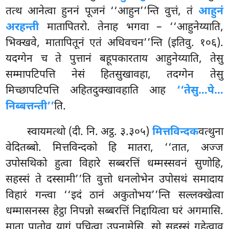
तत्थ आनेत्वा हुननं पूजनं ‘‘आहुन’’न्ति वुत्तं, तं
आहुनं
अरहन्ती
मातापितरो. तेनाह भगवा – ‘‘आहुनेय्याति,
भिक्खवे, मातापितूनं एतं अधिवचन’’न्ति (इतिवु. १०६).
यदग्गेन च ते पुत्तानं बहूपकारताय
आहुनेय्याति, तेसु
सम्मापटिपत्ति नेसं हितसुखावहा, तदग्गेन तेसु
मिच्छापटिपत्ति अहितदुक्खावहाति आह
‘‘तेसु…पे…
निब्बत्तन्ती’’
ति.
स्वायमत्थो (दी. नि. अट्ठ. ३.३०५)
मित्तविन्दक
वत्थुना
वेदितब्बो. मित्तविन्दको हि मातरा, ‘‘तात, अज्ज
उपोसथिको हुत्वा विहारे सब्बरत्तिं धम्मस्सवनं सुणोहि,
सहस्सं ते दस्सामी’’ति वुत्तो धनलोभेन उपोसथं समादाय
विहारं गन्त्वा ‘‘इदं ठानं अकुतोभय’’न्ति सल्लक्खेत्वा
धम्मासनस्स हेट्ठा निपन्नो सब्बरत्तिं निद्दायित्वा घरं
अगमासि.
माता पातोव यागुं पचित्वा उपनामेसि. सो सहस्सं गहेत्वाव