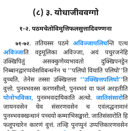
(८) ३. योधाजीववग्गो
१-२. पठमचेतोविमुत्तिफलसुत्तादिवण्णना
. ततियस्स पठमे
अविज्जापलिघ
न्ति एत्थ
७१-७२
अविज्जा
ति वट्टमूलिका अविज्जा, अयं पचुरजनेहि
उक्खिपितुं असक्कुणेय्यभावतो दुक्खिपनट्ठेन
निब्बानद्वारप्पवेसविबन्धनेन च ‘‘पलिघो वियाति पलिघो’’ति
वुच्चति. तेनेस तस्सा उक्खित्तत्ता
‘‘उक्खित्तपलिघो’’
ति
वुत्तो. पुनब्भवस्स करणसीलो, पुनब्भवं वा फलं अरहतीति
पोनोभविका,
पुनब्भवदायिकाति अत्थो.
जातिसंसारो
ति
जायनवसेन चेव संसरणवसेन च एवंलद्धनामानं
पुनब्भवक्खन्धानं पच्चयो कम्माभिसङ्खारो. जातिसंसारोति हि
फलूपचारेन कारणं वुत्तं. तञ्हि पुनप्पुनं उप्पत्तिकारणवसेन