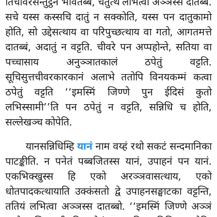
तिचीवरसन्तुट्ठेन भवितब्बं, चतुत्थं लभित्वा अञ्ञस्स दातब्बं.
सचे यस्स कस्सचि दातुं न सक्कोति, यस्स पन दातुकामो
होति, सो उद्देसत्थाय वा परिपुच्छत्थाय वा गतो, आगतमत्ते
दातब्बं, अदातुं न वट्टति. चीवरे पन अप्पहोन्ते, सतिया वा
पच्चासाय अनुञ्ञातकालं ठपेतुं वट्टति.
सूचिसुत्तचीवरकारकानं अलाभे ततोपि विनयकम्मं कत्वा
ठपेतुं वट्टति ‘‘इमस्मिं जिण्णे पुन ईदिसं कुतो
लभिस्सामी’’ति पन ठपेतुं न वट्टति, सन्निधि च होति,
सल्लेखञ्च कोपेति.
यानसन्निधिम्हि
यानं
नाम वय्हं रथो सकटं सन्दमानिका
पाटङ्कीति. न पनेतं पब्बजितस्स यानं, उपाहनं पन यानं.
एकभिक्खुस्स हि एको अरञ्ञवासत्थाय, एको
धोतपादकत्थायाति उक्कंसतो द्वे उपाहनसङ्घाटका वट्टन्ति,
ततियं लभित्वा अञ्ञस्स दातब्बो. ‘‘इमस्मिं जिण्णे अञ्ञं