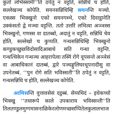
कुतो लभिस्सामी’’ति ठपेतुं न वट्टति, सन्निधि च होति,
सल्लेखञ्च कोपेति. सयनसन्निधिम्हि
सयन
न्ति मञ्चो.
एकस्स भिक्खुनो एको सयनगब्भे, एको दिवाट्ठानेति
उक्कंसतो द्वे मञ्चा वट्टन्ति. ततो उत्तरिं लभित्वा अञ्ञस्स
भिक्खुनो, गणस्स वा दातब्बो, अदातुं न वट्टति, सन्निधि चेव
होति, सल्लेखो च कुप्पति. गन्धसन्निधिम्हि भिक्खुनो
कण्डुकच्छुछविदोसादिआबाधे सति गन्धा वट्टन्ति.
गन्धत्थिकेन गन्धञ्च आहरापेत्वा तस्मिं रोगे वूपसन्ते अञ्ञेसं
वा आबाधिकानं दातब्बं, द्वारे पञ्चङ्गुलिघरधूपनादीसु वा
उपनेतब्बं. ‘‘पुन रोगे सति भविस्सती’’ति ठपेतुं न वट्टति,
गन्धसन्निधि च होति, सल्लेखञ्च कोपेति.
आमिस
न्ति वुत्तावसेसं दट्ठब्बं. सेय्यथिदं – इधेकच्चो
भिक्खु ‘‘तथारूपे काले उपकाराय भविस्सन्ती’’ति
तिलतण्डुलमुग्गमासनाळिकेरलोणमच्छसप्पितेलकुलालभाज