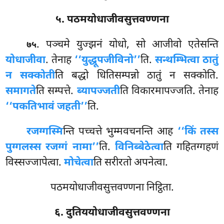
५. पठमयोधाजीवसुत्तवण्णना
. पञ्चमे
युज्झनं योधो, सो आजीवो एतेसन्ति
७५
योधाजीवा
. तेनाह
‘‘युद्धूपजीविनो’’
ति.
सन्थम्भित्वा ठातुं
न सक्कोती
ति बद्धो धितिसम्पन्नो ठातुं न सक्कोति.
समागते
ति सम्पत्ते.
ब्यापज्जती
ति विकारमापज्जति. तेनाह
‘‘पकतिभावं जहती’’
ति.
रजग्गस्मि
न्ति पच्चत्ते भुम्मवचनन्ति आह
‘‘किं तस्स
पुग्गलस्स रजग्गं नामा’’
ति.
विनिब्बेठेत्वा
ति गहितग्गहणं
विस्सज्जापेत्वा.
मोचेत्वा
ति सरीरतो अपनेत्वा.
पठमयोधाजीवसुत्तवण्णना निट्ठिता.
६. दुतिययोधाजीवसुत्तवण्णना