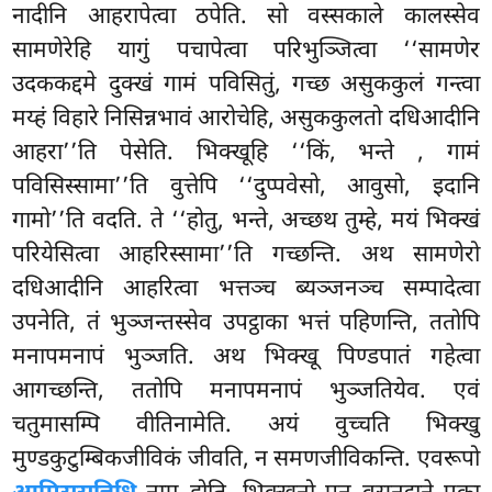
नादीनि आहरापेत्वा ठपेति. सो वस्सकाले कालस्सेव
सामणेरेहि यागुं पचापेत्वा परिभुञ्जित्वा ‘‘सामणेर
उदककद्दमे दुक्खं गामं पविसितुं, गच्छ असुककुलं गन्त्वा
मय्हं विहारे निसिन्नभावं आरोचेहि, असुककुलतो दधिआदीनि
आहरा’’ति पेसेति. भिक्खूहि ‘‘किं, भन्ते
, गामं
पविसिस्सामा’’ति वुत्तेपि ‘‘दुप्पवेसो, आवुसो, इदानि
गामो’’ति वदति. ते ‘‘होतु, भन्ते, अच्छथ तुम्हे, मयं भिक्खं
परियेसित्वा आहरिस्सामा’’ति गच्छन्ति. अथ सामणेरो
दधिआदीनि आहरित्वा भत्तञ्च ब्यञ्जनञ्च सम्पादेत्वा
उपनेति, तं भुञ्जन्तस्सेव उपट्ठाका भत्तं पहिणन्ति, ततोपि
मनापमनापं भुञ्जति. अथ भिक्खू पिण्डपातं गहेत्वा
आगच्छन्ति, ततोपि मनापमनापं भुञ्जतियेव. एवं
चतुमासम्पि वीतिनामेति. अयं वुच्चति भिक्खु
मुण्डकुटुम्बिकजीविकं जीवति, न समणजीविकन्ति. एवरूपो