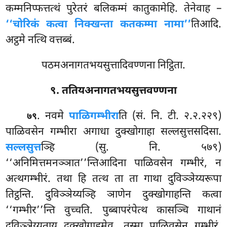
कम्मनिप्फत्तत्थं पुरेतरं बलिकम्मं कातुकामेहि. तेनेवाह –
‘‘चोरिकं कत्वा निक्खन्ता कतकम्मा नामा’’
तिआदि.
अट्ठमे नत्थि वत्तब्बं.
पठमअनागतभयसुत्तादिवण्णना निट्ठिता.
९. ततियअनागतभयसुत्तवण्णना
. नवमे
पाळिगम्भीरा
ति (सं. नि. टी. २.२.२२९)
७९
पाळिवसेन गम्भीरा अगाधा दुक्खोगाहा सल्लसुत्तसदिसा.
सल्लसुत्त
ञ्हि (सु. नि. ५७९)
‘‘अनिमित्तमनञ्ञात’’न्तिआदिना पाळिवसेन गम्भीरं, न
अत्थगम्भीरं. तथा हि तत्थ ता ता गाथा दुविञ्ञेय्यरूपा
तिट्ठन्ति. दुविञ्ञेय्यञ्हि ञाणेन दुक्खोगाहन्ति कत्वा
‘‘गम्भीर’’न्ति वुच्चति. पुब्बापरंपेत्थ कासञ्चि गाथानं
दुविञ्ञेय्यताय दुक्खोगाहमेव, तस्मा पाळिवसेन गम्भीरं.