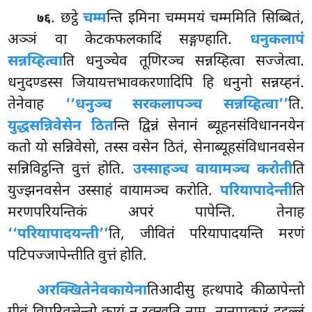
. छट्ठे
चम्म
न्ति इमिना चम्ममयं चम्ममिति सिब्बितं,
७६
अञ्ञं वा केटकफलकादिं सङ्गण्हाति.
धनुकलापं
सन्नय्हित्वा
ति धनुञ्चेव तूणिरञ्च सन्नय्हित्वा सज्जेत्वा.
धनुदण्डस्स जियायत्तभावकरणादिपि हि धनुनो सन्नय्हनं.
तेनेवाह
‘‘धनुञ्च सरकलापञ्च सन्नय्हित्वा’’
ति.
युद्धसन्निवेसेन ठित
न्ति द्विन्नं सेनानं ब्यूहनसंविधाननयेन
कतो यो सन्निवेसो, तस्स वसेन ठितं, सेनाब्यूहसंविधानवसेन
सन्निविट्ठन्ति वुत्तं होति.
उस्साहञ्च वायामञ्च करोती
ति
युज्झनवसेन उस्साहं वायामञ्च करोति.
परियापादेन्ती
ति
मरणपरियन्तिकं अपरं पापेन्ति. तेनाह
‘‘परियापादयन्ती’’
ति, जीवितं परियापादयन्ति मरणं
पटिपज्जापेन्तीति वुत्तं होति.
अरक्खितेनेव
कायेना
तिआदीसु हत्थपादे कीळापेन्तो