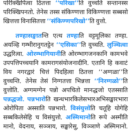
परिक्खिपित्वा ठितत्ता
‘‘परिखा’’
ति वुच्चति सन्तानस्स
परिक्खिपनतो. तेनेस तस्स संकिण्णत्ता विकिण्णत्ता सब्बसो
खित्तत्ता विनासितत्ता
‘‘संकिण्णपरिखो’’
ति वुत्तो.
तण्हासङ्खात
न्ति
एत्थ
तण्हा
ति वट्टमूलिका तण्हा.
अयञ्हि गम्भीरानुगतट्ठेन
‘‘एसिका’’
ति वुच्चति.
लुञ्चित्वा
उद्धरित्वा.
ओरम्भागियानी
ति ओरम्भागजनकानि कामभवे
उपपत्तिपच्चयानि कामरागसंयोजनादीनि. एतानि हि कवाटं
विय नगरद्वारं चित्तं पिदहित्वा ठितत्ता ‘‘अग्गळा’’ति
वुच्चन्ति. तेनेस तेसं निग्गतत्ता भिन्नत्ता
‘‘निरग्गळो’’
ति
वुत्तोति. अग्गमग्गेन पन्नो अपचितो मानद्धजो एतस्साति
पन्नद्धजो. पन्नभारो
ति खन्धभारकिलेसभारअभिसङ्खारभारा
ओरोपिता अस्साति पन्नभारो.
विसंयुत्तो
ति चतूहि योगेहि
सब्बकिलेसेहि च विसंयुत्तो.
अस्मिमानो
ति रूपे अस्मीति
मानो, वेदनाय, सञ्ञाय, सङ्खारेसु, विञ्ञाणे अस्मिमानो.