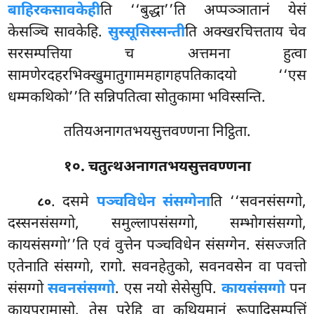
बाहिरकसावकेही
ति ‘‘बुद्धा’’ति अप्पञ्ञातानं येसं
केसञ्चि सावकेहि.
सुस्सूसिस्सन्ती
ति अक्खरचित्तताय चेव
सरसम्पत्तिया च अत्तमना हुत्वा
सामणेरदहरभिक्खुमातुगाममहागहपतिकादयो ‘‘एस
धम्मकथिको’’ति सन्निपतित्वा सोतुकामा भविस्सन्ति.
ततियअनागतभयसुत्तवण्णना निट्ठिता.
१०. चतुत्थअनागतभयसुत्तवण्णना
. दसमे
पञ्चविधेन संसग्गेना
ति ‘‘सवनसंसग्गो,
८०
दस्सनसंसग्गो, समुल्लापसंसग्गो, सम्भोगसंसग्गो,
कायसंसग्गो’’ति एवं वुत्तेन पञ्चविधेन संसग्गेन. संसज्जति
एतेनाति संसग्गो, रागो. सवनहेतुको, सवनवसेन वा पवत्तो
संसग्गो
सवनसंसग्गो
. एस नयो
सेसेसुपि.
कायसंसग्गो
पन
कायपरामासो. तेसु परेहि वा कथियमानं रूपादिसम्पत्तिं