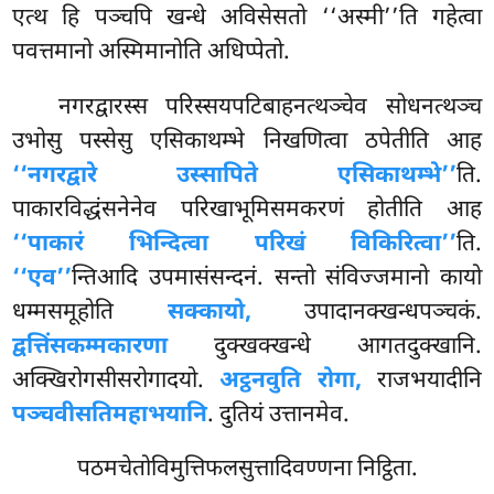
एत्थ हि पञ्चपि खन्धे अविसेसतो ‘‘अस्मी’’ति गहेत्वा
पवत्तमानो अस्मिमानोति अधिप्पेतो.
नगरद्वारस्स परिस्सयपटिबाहनत्थञ्चेव सोधनत्थञ्च
उभोसु पस्सेसु एसिकाथम्भे निखणित्वा ठपेतीति आह
‘‘नगरद्वारे उस्सापिते एसिकाथम्भे’’
ति.
पाकारविद्धंसनेनेव परिखाभूमिसमकरणं होतीति आह
‘‘पाकारं भिन्दित्वा परिखं विकिरित्वा’’
ति.
‘‘एव’’
न्तिआदि उपमासंसन्दनं. सन्तो संविज्जमानो कायो
धम्मसमूहोति
सक्कायो,
उपादानक्खन्धपञ्चकं.
द्वत्तिंसकम्मकारणा
दुक्खक्खन्धे आगतदुक्खानि.
अक्खिरोगसीसरोगादयो.
अट्ठनवुति रोगा,
राजभयादीनि
पञ्चवीसतिमहाभयानि
. दुतियं उत्तानमेव.
पठमचेतोविमुत्तिफलसुत्तादिवण्णना निट्ठिता.