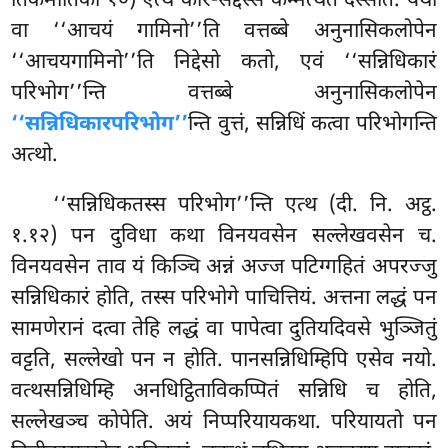
तिकमातिका १०) एत्थ कार-सद्दस्स कम्मत्थतं दस्सेति. यथा
वा ‘‘आचयं गामिनो’’ति वत्तब्बे अनुनासिकलोपेन
‘‘आचयगामिनो’’ति निद्देसो कतो, एवं ‘‘सन्निधिकारं
परिभोग’’न्ति वत्तब्बे अनुनासिकलोपेन
‘‘सन्निधिकारपरिभोग’’
न्ति वुत्तं, सन्निधिं कत्वा परिभोगन्ति
अत्थो.
‘‘सन्निधिकतस्स
परिभोग’’न्ति एत्थ (दी. नि. अट्ठ.
१.१२) पन दुविधा कथा विनयवसेन सल्लेखवसेन च.
विनयवसेन ताव यं किञ्चि अन्नं अज्ज पटिग्गहितं अपरज्जु
सन्निधिकारं होति, तस्स परिभोगे पाचित्तियं. अत्तना लद्धं पन
सामणेरानं दत्वा तेहि लद्धं वा पापेत्वा दुतियदिवसे भुञ्जितुं
वट्टति, सल्लेखो पन न होति. पानसन्निधिम्हिपि एसेव नयो.
वत्थसन्निधिम्हि अनधिट्ठिताविकप्पितं सन्निधि च होति,
सल्लेखञ्च कोपेति. अयं निप्परियायकथा. परियायतो पन