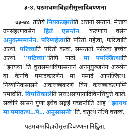
३-४. पठमधम्मविहारीसुत्तादिवण्णना
. ततिये
नियकज्झत्ते
ति अत्तनो सन्ताने. मेत्ताय
७३-७४
उपसंहरणवसेन
हितं एसन्तेन
. करुणाय वसेन
अनुकम्पमानेन. परिग्गहेत्वा
ति परितो गहेत्वा, फरित्वाति
अत्थो.
परिच्चा
ति परितो कत्वा, समन्ततो फरित्वा इच्चेव
अत्थो.
‘‘पटिच्चा’’
तिपि
पाठो.
मा पमज्जित्था
ति
‘‘झायथा’’ति वुत्तसमथविपस्सनानं अननुयुञ्जनेन अञ्ञेन
वा केनचि पमादकारणेन मा पमादं आपज्जित्थ.
निय्यानिकसासने अकत्तब्बकरणं विय कत्तब्बाकरणम्पि
पमादोति.
विपत्तिकाले
ति सत्तअसप्पायादिविपत्तियुत्ते काले.
सब्बेपि सासने गुणा इधेव सङ्गहं गच्छन्तीति आह
‘‘झायथ
मा पमादत्थ…पे… अनुसासनी’’
ति. चतुत्थे नत्थि वत्तब्बं.
पठमधम्मविहारीसुत्तादिवण्णना निट्ठिता.