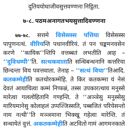
दुतिययोधाजीवसुत्तवण्णना निट्ठिता.
७-८. पठमअनागतभयसुत्तादिवण्णना
. सत्तमे
विसेसस्स पत्तिया
विसेसस्स
७७-७८
पापुणनत्थं.
वीरिय
न्ति पधानवीरियं. तं पन चङ्कमनवसेन
करणे ‘‘कायिक’’न्तिपि वत्तब्बतं लभतीति आह –
‘‘दुविधम्पी’’
ति.
सत्थकवाता
ति सन्धिबन्धनानि कत्तरिया
छिन्दन्ता विय पवत्तवाता. तेनाह –
‘‘सत्थं विया’’
तिआदि.
कतकम्मेही
ति कतचोरकम्मेहि. ते किर कतकम्मा यं नेसं
देवतं आयाचित्वा कम्मं निप्फन्नं, तस्स उपकारत्थाय मनुस्से
मारेत्वा गललोहितानि गण्हन्ति. ते ‘‘अञ्ञेसु मनुस्सेसु
मारियमानेसु कोलाहलं उप्पज्जिस्सति, पब्बजितं परियेसन्तो
नाम नत्थी’’ति मञ्ञमाना भिक्खू गहेत्वा मारेन्ति. तं
सन्धायेतं वुत्तं.
अकतकम्मेही
ति अटवितो गामं आगमनकाले