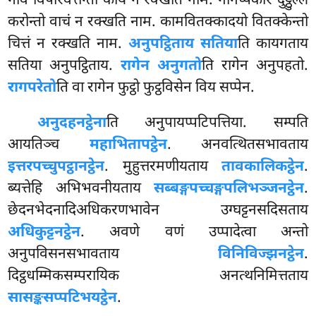
गीवं विपरिवत्तेन्तो कायं न रक्खति नाम. नानप्पकारं दुट्ठुल्लं
करोन्तो वाचं न रक्खति नाम. कामवितक्कादयो वितक्केन्तो
चित्तं न रक्खति नाम.
अनुपट्ठिताय सतिया
ति कायगताय
सतिया अनुपट्ठिताय.
रागेन अनुगतो
ति रागेन अनुपहतो.
रागपरेतो
ति वा रागेन फुट्ठो फुट्ठविसेन विय सप्पेन.
अनुदहनट्ठेना
ति अनुपायप्पटिपत्तिया. सम्पति
आयतिञ्च
महाभितापट्ठेन
. अनवत्थितसभावताय
इत्तरपच्चुपट्ठानट्ठेन
. मुहुत्तरमणीयताय
तावकालिकट्ठेन
.
ब्यत्तेहि अभिभवनीयताय
सब्बङ्गपच्चङ्गपलिभञ्जनट्ठेन
.
छेदनभेदनादिअधिकरणभावेन उग्घट्टनसदिसताय
अधिकुट्टनट्ठेन
. अवणे वणं उप्पादेत्वा अन्तो
अनुपविसनसभावताय
विनिविज्झनट्ठेन
.
दिट्ठधम्मिकसम्परायिक अनत्थनिमित्तताय
सासङ्कसप्पटिभयट्ठेन
.