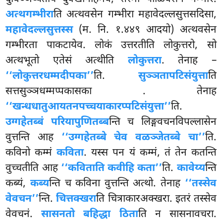
अत्थगम्भीरा
ति अत्थवसेन गम्भीरा महावेदल्लसुत्तसदिसा,
महावेदल्लसुत्तस्स
(म. नि. १.४४९ आदयो) अत्थवसेन
गम्भीरता पाकटायेव. लोकं उत्तरतीति लोकुत्तरो, सो
अत्थभूतो एतेसं अत्थीति
लोकुत्तरा
. तेनाह –
‘‘लोकुत्तरधम्मदीपका’’
ति.
सुञ्ञतापटिसंयुत्ता
ति
सत्तसुञ्ञधम्मप्पकासका
. तेनाह
‘‘खन्धधातुआयतनपच्चयाकारप्पटिसंयुत्ता’’
ति.
उग्गहेतब्बं परियापुणितब्ब
न्ति च लिङ्गवचनविपल्लासेन
वुत्तन्ति आह
‘‘उग्गहेतब्बे चेव वळञ्जेतब्बे चा’’
ति.
कविनो कम्मं
कविता
. यस्स पन यं कम्मं, तं तेन कतन्ति
वुच्चतीति आह
‘‘कविताति कवीहि कता’’
ति.
कावेय्य
न्ति
कब्यं,
कब्य
न्ति च कविना वुत्तन्ति अत्थो. तेनाह
‘‘तस्सेव
वेवचन’’
न्ति.
चित्तक्खरा
ति चित्राकारअक्खरा. इतरं तस्सेव
वेवचनं.
सासनतो बहिद्धा ठिता
ति न सासनावचरा.