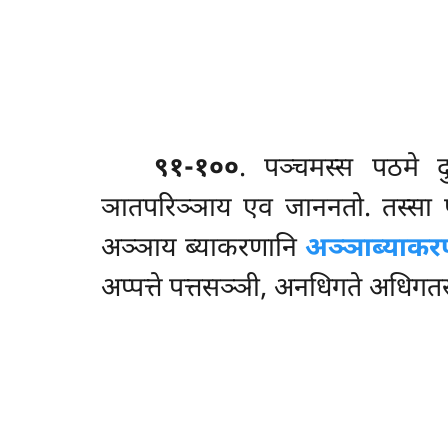
९१-१००
. पञ्चमस्स
पठमे द
ञातपरिञ्ञाय एव जाननतो. तस्सा प
अञ्ञाय ब्याकरणानि
अञ्ञाब्याकर
अप्पत्ते पत्तसञ्ञी, अनधिगते अधिगतसञ