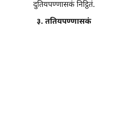
दुतियपण्णासकं निट्ठितं.
३. ततियपण्णासकं