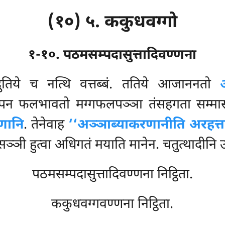
(१०) ५. ककुधवग्गो
१-१०. पठमसम्पदासुत्तादिवण्णना
ुतिये च नत्थि वत्तब्बं. ततिये आजाननतो
न फलभावतो मग्गफलपञ्ञा तंसहगता सम्मासङ्कप
णानि
. तेनेवाह
‘‘अञ्ञाब्याकरणानीति अरहत्त
्ञी हुत्वा अधिगतं मयाति मानेन. चतुत्थादीनि उत
पठमसम्पदासुत्तादिवण्णना निट्ठिता.
ककुधवग्गवण्णना निट्ठिता.