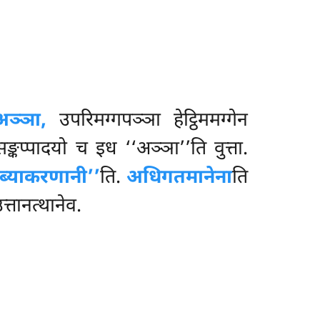
अञ्ञा,
उपरिमग्गपञ्ञा हेट्ठिममग्गेन
्पादयो च इध ‘‘अञ्ञा’’ति वुत्ता.
ब्याकरणानी’’
ति.
अधिगतमानेना
ति
्तानत्थानेव.